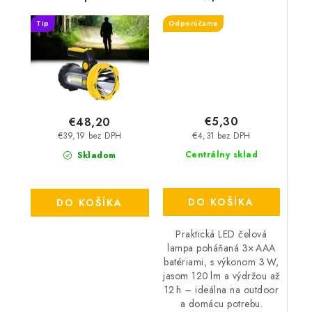
FS03R
Tip
Odporúčame
€5,30
€48,20
€4,31 bez DPH
€39,19 bez DPH
Centrálny sklad
Skladom
DO KOŠÍKA
DO KOŠÍKA
Praktická LED čelová
lampa poháňaná 3× AAA
batériami, s výkonom 3 W,
jasom 120 lm a výdržou až
12 h – ideálna na outdoor
a domácu potrebu.