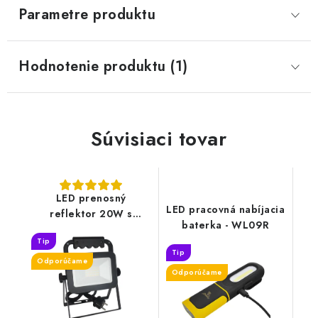
Parametre produktu
Hodnotenie produktu (1)
Súvisiaci tovar
LED prenosný
LED pracovná nabíjacia
reflektor 20W s
baterka - WL09R
držiakom / 4000K / BK
Tip
/ H - LF2022H
Tip
Odporúčame
Odporúčame