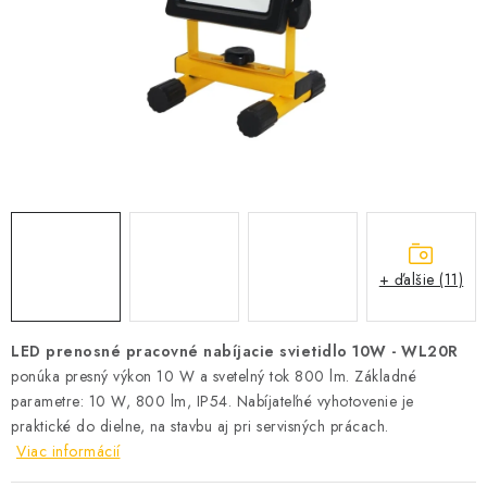
SOLÁRNE SYSTÉMY
SEZÓNNE VÝPREDAJE POĽNOPOTREBY
DOM A ZÁHRADA
OBCHODNÉ PODMIENKY
KONTAKTY
+ ďalšie (11)
O NÁS - MEGALED & JANTON ZÁKAMENNÉ
Reklamácie a formulár na odstúpenie od zmluvy
LED prenosné pracovné nabíjacie svietidlo 10W - WL20R
ponúka presný výkon 10 W a svetelný tok 800 lm. Základné
Obchodné podmienky
Podmienky ochrany osobných údajov
parametre: 10 W, 800 lm, IP54. Nabíjateľné vyhotovenie je
O nás - MEGALED & JANTON Zákamenné
praktické do dielne, na stavbu aj pri servisných prácach.
Zľavy pre profíkov
Hodnotenie obchodu
Moja objednávka
Viac informácií