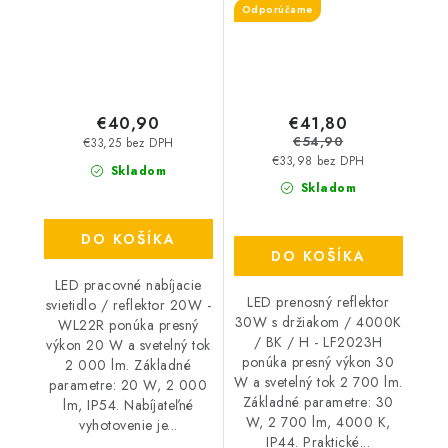
Odporúčame
€40,90
€41,80
€54,90
€33,25 bez DPH
€33,98 bez DPH
Skladom
Skladom
DO KOŠÍKA
DO KOŠÍKA
LED pracovné nabíjacie
LED prenosný reflektor
svietidlo / reflektor 20W -
30W s držiakom / 4000K
WL22R ponúka presný
/ BK / H - LF2023H
výkon 20 W a svetelný tok
ponúka presný výkon 30
2 000 lm. Základné
W a svetelný tok 2 700 lm.
parametre: 20 W, 2 000
Základné parametre: 30
lm, IP54. Nabíjateľné
W, 2 700 lm, 4000 K,
vyhotovenie je...
IP44. Praktické...