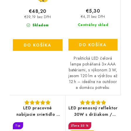
€5,30
€48,20
€4,31 bez DPH
€39,19 bez DPH
Centrálny sklad
Skladom
DO KOŠÍKA
DO KOŠÍKA
Praktická LED čelová
lampa poháňaná 3× AAA
batériami, s výkonom 3 W,
jasom 120 lm a výdržou až
12 h – ideálna na outdoor
a domácu potrebu.
LED pracovné
LED prenosný reflektor
nabíjacie svietidlo /
30W s držiakom /
reflektor 20W -
4000K / BK / H -
Tip
23 %
WL22R
LF2023H