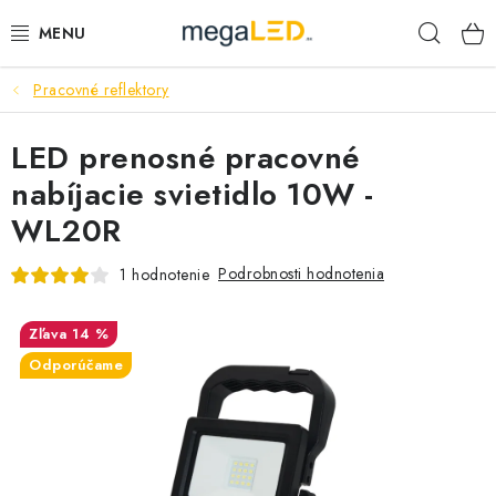
Prejsť
Hľad
na
obsah
Pracovné reflektory
PRIEMYSEL
LED prenosné pracovné
SVIETIDLÁ
nabíjacie svietidlo 10W -
ŽIAROVKY A TRUBICE
WL20R
PRACOVNÉ SVIETIDLÁ
Podrobnosti hodnotenia
1 hodnotenie
ELEKTROMATERIÁL
14 %
Odporúčame
VENTILÁTORY
SAMSUNG SVIETIDLÁ