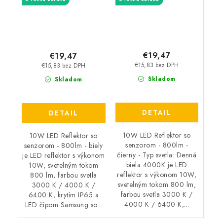
€19,47
€19,47
€15,83 bez DPH
€15,83 bez DPH
Skladom
Skladom
DETAIL
DETAIL
10W LED Reflektor so
10W LED Reflektor so
senzorom - 800lm -
senzorom - 800lm - biely
čierny - Typ svetla: Denná
je LED reflektor s výkonom
biela 4000K je LED
10W, svetelným tokom
reflektor s výkonom 10W,
800 lm, farbou svetla
svetelným tokom 800 lm,
3000 K / 4000 K /
farbou svetla 3000 K /
6400 K, krytím IP65 a
4000 K / 6400 K,...
LED čipom Samsung so...