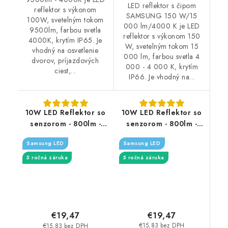
LED reflektor s čipom
reflektor s výkonom
SAMSUNG 150 W/15
100W, svetelným tokom
000 lm/4000 K je LED
9500lm, farbou svetla
reflektor s výkonom 150
4000K, krytím IP65. Je
W, svetelným tokom 15
vhodný na osvetlenie
000 lm, farbou svetla 4
dvorov, príjazdových
000 - 4 000 K, krytím
ciest,...
IP66. Je vhodný na...
10W LED Reflektor so
10W LED Reflektor so
senzorom - 800lm -
senzorom - 800lm -
biely
čierny - Typ svetla:
Samsung LED
Samsung LED
Denná biela 4000K
5 ročná záruka
5 ročná záruka
€19,47
€19,47
€15,83 bez DPH
€15,83 bez DPH