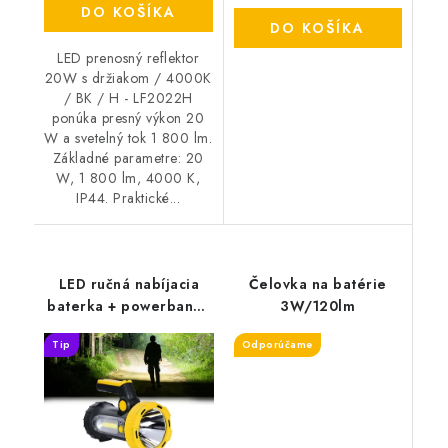
DO KOŠÍKA
DO KOŠÍKA
LED prenosný reflektor
20W s držiakom / 4000K
/ BK / H - LF2022H
ponúka presný výkon 20
W a svetelný tok 1 800 lm.
Základné parametre: 20
W, 1 800 lm, 4000 K,
IP44. Praktické...
LED ručná nabíjacia
Čelovka na batérie
baterka + powerbank -
3W/120lm
FS03R
Tip
Odporúčame