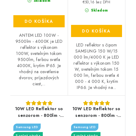
Skladom
€50,16 bez DPH
Skladom
DO KOŠÍKA
DO KOŠÍKA
ANTEM LED 100W -
9500lm - 4000K je LED
LED reflektor s čipom
reflektor s výkonom
SAMSUNG 150 W/15
100W, svetelným tokom
000 lm/4000 K je LED
9500lm, farbou svetla
reflektor s výkonom 150
4000K, krytím IP65. Je
W, svetelným tokom 15
vhodný na osvetlenie
000 lm, farbou svetla 4
dvorov, príjazdových
000 - 4 000 K, krytím
ciest,...
IP66. Je vhodný na...
10W LED Reflektor so
10W LED Reflektor so
senzorom - 800lm -
senzorom - 800lm -
biely
čierny - Typ svetla:
Samsung LED
Samsung LED
Denná biela 4000K
5 ročná záruka
5 ročná záruka