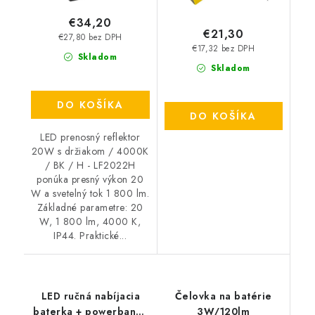
€34,20
€21,30
€27,80 bez DPH
€17,32 bez DPH
Skladom
Skladom
DO KOŠÍKA
DO KOŠÍKA
LED prenosný reflektor
20W s držiakom / 4000K
/ BK / H - LF2022H
ponúka presný výkon 20
W a svetelný tok 1 800 lm.
Základné parametre: 20
W, 1 800 lm, 4000 K,
IP44. Praktické...
LED ručná nabíjacia
Čelovka na batérie
baterka + powerbank -
3W/120lm