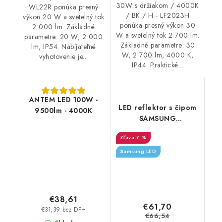
30W s držiakom / 4000K
WL22R ponúka presný
/ BK / H - LF2023H
výkon 20 W a svetelný tok
ponúka presný výkon 30
2 000 lm. Základné
W a svetelný tok 2 700 lm.
parametre: 20 W, 2 000
Základné parametre: 30
lm, IP54. Nabíjateľné
W, 2 700 lm, 4000 K,
vyhotovenie je...
IP44. Praktické...
ANTEM LED 100W -
LED reflektor s čipom
9500lm - 4000K
SAMSUNG
150 W/15 000 lm/4000 K
7 %
Samsung LED
€38,61
€61,70
€31,39 bez DPH
€66,54