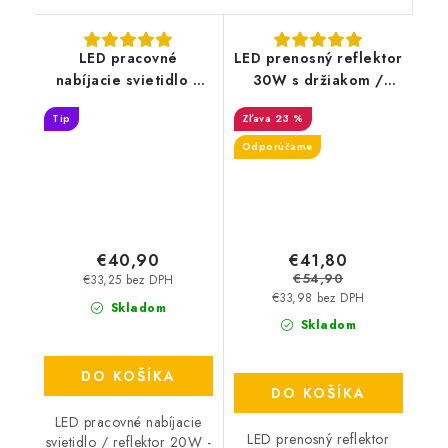
LED pracovné
LED prenosný reflektor
nabíjacie svietidlo /
30W s držiakom /
reflektor 20W -
4000K / BK / H -
Tip
23 %
WL22R
LF2023H
Odporúčame
€40,90
€41,80
€54,90
€33,25 bez DPH
€33,98 bez DPH
Skladom
Skladom
DO KOŠÍKA
DO KOŠÍKA
LED pracovné nabíjacie
LED prenosný reflektor
svietidlo / reflektor 20W -