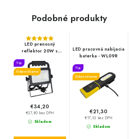
Podobné produkty
LED prenosný
LED pracovná nabíjacia
reflektor 20W s
baterka - WL09R
držiakom / 4000K / BK
Tip
/ H - LF2022H
Tip
Odporúčame
Odporúčame
€34,20
€21,30
€27,80 bez DPH
€17,32 bez DPH
Skladom
Skladom