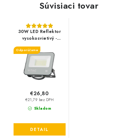
Súvisiaci tovar
30W LED Reflektor
vysokosvietivý -
5550lm - čierna
Odporúčame
(185LM/W)
€26,80
€21,79 bez DPH
Skladom
DETAIL