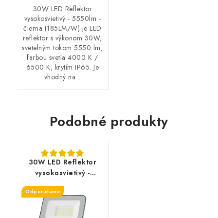
30W LED Reflektor
vysokosvietivý - 5550lm -
čierna (185LM/W) je LED
reflektor s výkonom 30W,
svetelným tokom 5550 lm,
farbou svetla 4000 K /
6500 K, krytím IP65. Je
vhodný na...
Podobné produkty
30W LED Reflektor
vysokosvietivý -
5550lm - čierna
Odporúčame
(185LM/W)