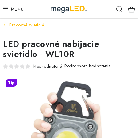
Prejsť
Hľad
na
obsah
Pracovné svietidlá
PRIEMYSEL
LED pracovné nabíjacie
SVIETIDLÁ
svietidlo - WL10R
ŽIAROVKY A TRUBICE
Podrobnosti hodnotenia
Neohodnotené
PRACOVNÉ SVIETIDLÁ
Tip
ELEKTROMATERIÁL
VENTILÁTORY
SAMSUNG SVIETIDLÁ