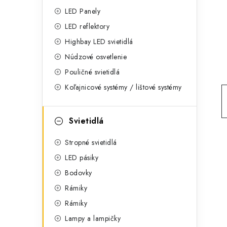
g
ý
LED Panely
ó
LED reflektory
p
r
Highbay LED svietidlá
a
i
Núdzové osvetlenie
e
n
Pouličné svietidlá
Koľajnicové systémy / lištové systémy
e
l
Svietidlá
Stropné svietidlá
LED pásiky
Bodovky
Rámiky
Rámiky
Lampy a lampičky