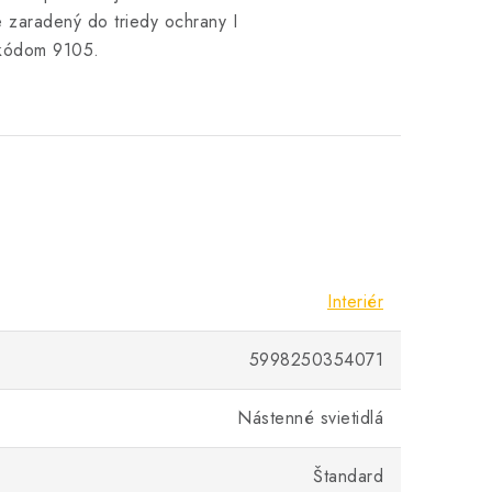
 zaradený do triedy ochrany I
 kódom 9105.
Interiér
5998250354071
Nástenné svietidlá
Štandard