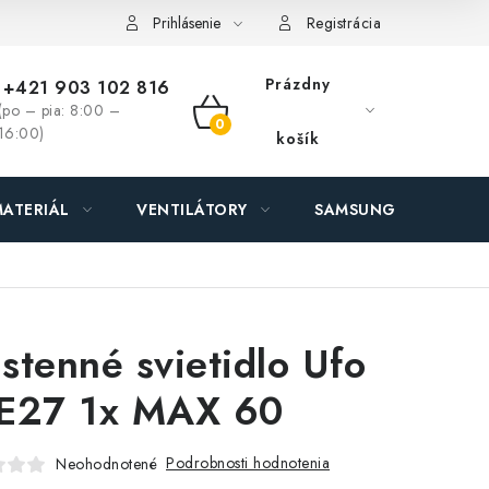
ás - MEGALED & JANTON Zákamenné
Zľavy pre profíkov
Hod
Prihlásenie
Registrácia
Prázdny
+421 903 102 816
(po – pia: 8:00 –
NÁKUPNÝ
16:00)
košík
KOŠÍK
ATERIÁL
VENTILÁTORY
SAMSUNG SVIETIDLÁ
stenné svietidlo Ufo
E27 1x MAX 60
Podrobnosti hodnotenia
Neohodnotené