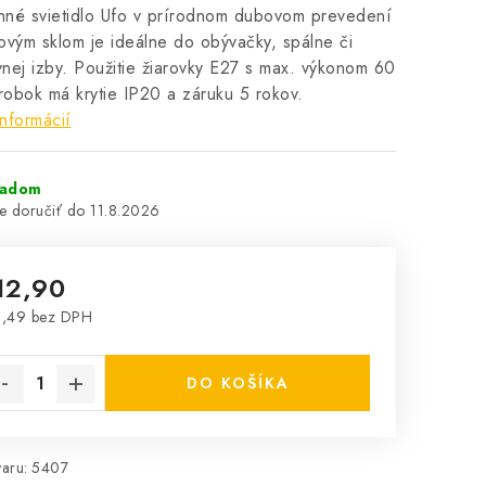
nné svietidlo Ufo v prírodnom dubovom prevedení
ovým sklom je ideálne do obývačky, spálne či
nej izby. Použitie žiarovky E27 s max. výkonom 60
obok má krytie IP20 a záruku 5 rokov.
informácií
ladom
11.8.2026
12,90
0,49 bez DPH
notková cena:
DO KOŠÍKA
aru:
5407