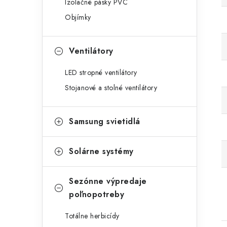
Izolačné pásky PVC
Objímky
Ventilátory
LED stropné ventilátory
Stojanové a stolné ventilátory
Samsung svietidlá
Solárne systémy
Sezónne výpredaje
poľnopotreby
Totálne herbicídy