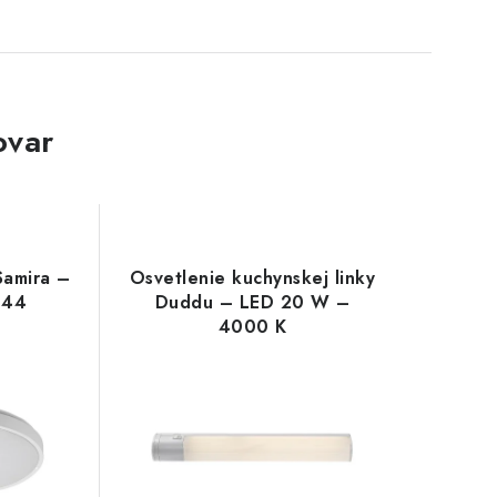
ovar
Samira –
Osvetlenie kuchynskej linky
P44
Duddu – LED 20 W –
4000 K