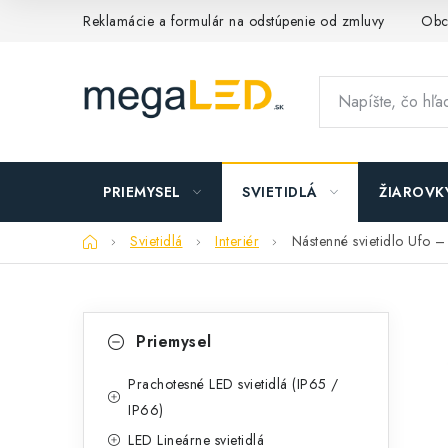
Prejsť
Reklamácie a formulár na odstúpenie od zmluvy
Obc
na
obsah
PRIEMYSEL
SVIETIDLÁ
ŽIAROVK
Domov
Svietidlá
Interiér
Nástenné svietidlo Ufo 
B
K
Preskočiť
Priemysel
kategórie
a
o
t
Prachotesné LED svietidlá (IP65 /
č
IP66)
e
n
LED Lineárne svietidlá