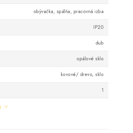
obývačka, spálňa, pracovná izba
IP20
dub
opálové sklo
kovové/ drevo, sklo
1
e