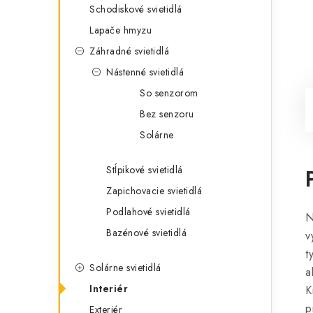
Schodiskové svietidlá
Lapače hmyzu
Záhradné svietidlá
Nástenné svietidlá
So senzorom
Bez senzoru
Solárne
Stĺpikové svietidlá
Zapichovacie svietidlá
Podlahové svietidlá
N
Bazénové svietidlá
v
t
Solárne svietidlá
a
Interiér
K
p
Exteriér