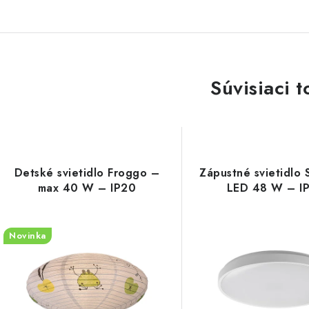
Súvisiaci t
Detské svietidlo Froggo –
Zápustné svietidlo 
max 40 W – IP20
LED 48 W – I
Novinka