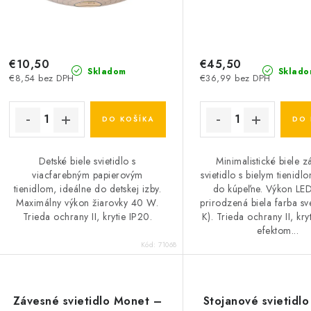
€10,50
€45,50
Skladom
Sklado
€8,54 bez DPH
€36,99 bez DPH
DO KOŠÍKA
DO 
Detské biele svietidlo s
Minimalistické biele z
viacfarebným papierovým
svietidlo s bielym tienid
tienidlom, ideálne do detskej izby.
do kúpeľne. Výkon LE
Maximálny výkon žiarovky 40 W.
prirodzená biela farba s
Trieda ochrany II, krytie IP20.
K). Trieda ochrany II, kry
efektom...
Kód:
71068
Závesné svietidlo Monet –
Stojanové svietidl