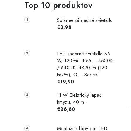
Top 10 produktov
Solárne záhradné svietidlo
€3,98
LED lineárne svietidlo 36
W, 120cm, IP65 – 4500K
/ 6400K, 4320 lm (120
lm/W), G – Series
€19,90
11 W Elektrický lapač
hmyzu, 40 m²
€26,80
Montážne klipy pre LED