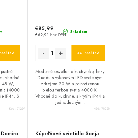
€85,99
m
Skladom
€69,91 bez DPH
KOŠÍKA
DO KOŠÍKA
ápustné
Moderné osvetlenie kuchynskej linky
lom, vhodné
Duddu s výkonným LED svetelným
D 48 W,
zdrojom 20 W a prirodzenou
vetla (4000
bielou farbou svetla 4000 K.
tie IP44. S
Vhodné do kuchyne, s krytím IP44 a
jednoduchým...
Kód:
71259
Kód:
78028
o Domiro
Kúpeľňové svietidlo Sonja –