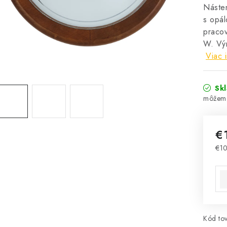
Náste
s opál
pracov
W. Výr
Viac 
Sk
€
€1
Jed
Kód tov