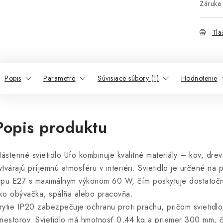
Záruka 
Tla
Popis
Parametre
Súvisiace súbory (1)
Hodnotenie
Popis produktu
ástenné svietidlo Ufo kombinuje kvalitné materiály – kov, drev
ytvárajú príjemnú atmosféru v interiéri. Svietidlo je určené na 
ypu E27 s maximálnym výkonom 60 W, čím poskytuje dostatočné
ko obývačka, spálňa alebo pracovňa.
rytie IP20 zabezpečuje ochranu proti prachu, pričom svietidlo
riestorov. Svietidlo má hmotnosť 0,44 kg a priemer 300 mm, 