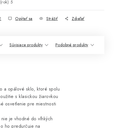
(rok)
:
5
č
Opýtať sa
Strážiť
Zdieľať
Súvisiace produkty
Podobné produkty
o a opálové sklo, ktoré spolu
použitie s klasickou žiarovkou
 osvetlenie pre miestnosti
 nie je vhodné do vlhkých
čo ho predurčuje na