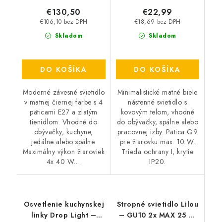
€130,50
€22,99
€106,10 bez DPH
€18,69 bez DPH
Skladom
Skladom
DO KOŠÍKA
DO KOŠÍKA
Moderné závesné svietidlo
Minimalistické matné biele
v matnej čiernej farbe s 4
nástenné svietidlo s
päticami E27 a zlatým
kovovým telom, vhodné
tienidlom. Vhodné do
do obývačky, spálne alebo
obývačky, kuchyne,
pracovnej izby. Pätica G9
jedálne alebo spálne.
pre žiarovku max. 10 W.
Maximálny výkon žiaroviek
Trieda ochrany I, krytie
4x 40 W....
IP20.
Osvetlenie kuchynskej
Stropné svietidlo Lilou
linky Drop Light –
– GU10 2x MAX 25 W