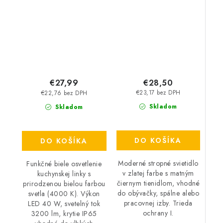
3200 lm – 4000 K –
– IP20
LED 40 W – IP65
€28,50
€27,99
€23,17 bez DPH
€22,76 bez DPH
Skladom
Skladom
DO KOŠÍKA
DO KOŠÍKA
Moderné stropné svietidlo
Funkčné biele osvetlenie
v zlatej farbe s matným
kuchynskej linky s
čiernym tienidlom, vhodné
prirodzenou bielou farbou
do obývačky, spálne alebo
svetla (4000 K). Výkon
pracovnej izby. Trieda
LED 40 W, svetelný tok
ochrany I.
3200 lm, krytie IP65