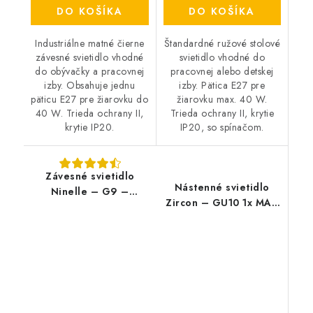
DO KOŠÍKA
DO KOŠÍKA
Industriálne matné čierne
Štandardné ružové stolové
závesné svietidlo vhodné
svietidlo vhodné do
do obývačky a pracovnej
pracovnej alebo detskej
izby. Obsahuje jednu
izby. Pätica E27 pre
päticu E27 pre žiarovku do
žiarovku max. 40 W.
40 W. Trieda ochrany II,
Trieda ochrany II, krytie
krytie IP20.
IP20, so spínačom.
Závesné svietidlo
Nástenné svietidlo
Ninelle – G9 –
Zircon – GU10 1x MAX
6×40 W – IP20
5 W – IP20