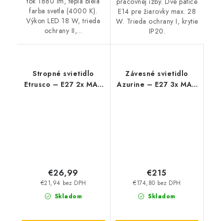
tok 1880 lm, teplá biela
pracovnej izby. Dve pätice
farba svetla (4000 K).
E14 pre žiarovky max. 28
Výkon LED 18 W, trieda
W. Trieda ochrany I, krytie
ochrany II,...
IP20.
Stropné svietidlo
Závesné svietidlo
Etrusco – E27 2x MAX
Azurine – E27 3x MAX
60 W – IP20
40 W – IP20
€26,99
€215
€21,94 bez DPH
€174,80 bez DPH
Skladom
Skladom