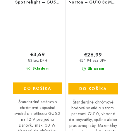
Spot relight – GU5.3
Norton – GU10 3x MAX
12V 1x MAX 50 W –
50 W – IP20
IP20
€3,69
€26,99
€3 bez DPH
€21,94 bez DPH
Skladom
Skladom
DO KOŠÍKA
DO KOŠÍKA
Štandardné saténovo
Štandardné chrómové
chrómové zápustné
bodové svietidlo s tromi
svietidlo s päticou GU5.3
päticami GU10, vhodné
na 12 V pre jednu
do obývačky, spálne alebo
žiarovku max. 50 W.
pracovnej izby. Maximálny