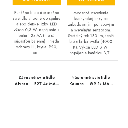
Funkčné biele dekoračné
Moderné osvetlenie
svietidlo vhodné do spálne
kuchynskej linky so
alebo detskej izby. LED
zabudovaným pohybovým
výkon 0,3 W, napájanie z
a svetelným senzorom.
batérií 2x AA (nie sú
Svetelný tok 180 lm, teplá
súčasťou balenia). Trieda
biela farba svetla (4000
ochrany III, krytie IP20,
K). Výkon LED 3 W,
so...
napájanie batériou 3,7...
Závesné svietidlo
Nástenné svietidlo
Alvaro – E27 4x MAX
Kaunas – G9 1x MAX
40 W – IP20
10 W – IP20