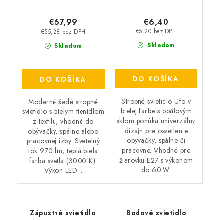
€6,40
€67,99
€5,20 bez DPH
€55,28 bez DPH
Skladom
Skladom
DO KOŠÍKA
DO KOŠÍKA
Stropné svietidlo Ufo v
Moderné šedé stropné
bielej farbe s opálovým
svietidlo s bielym tienidlom
sklom ponúka univerzálny
z textilu, vhodné do
dizajn pre osvetlenie
obývačky, spálne alebo
obývačky, spálne či
pracovnej izby. Svetelný
pracovne. Vhodné pre
tok 970 lm, teplá biela
žiarovku E27 s výkonom
farba svetla (3000 K).
do 60 W.
Výkon LED...
Zápustné svietidlo
Bodové svietidlo