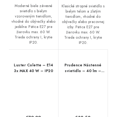
Moderné biele závesné
Klasické stropné svietidlo s
svietidlo s bielym
bielym telom a zlatým
vzorovaným tienidlom,
tienidlom, vhodné do
vhodné do obývačky alebo
obývačky alebo pracovnej
jedálne. Pätica E27 pre
izby. Pätica E27 pre
žiarovku max. 60 W.
žiarovku max. 60 W.
Trieda ochrany I, krytie
Trieda ochrany I, krytie
IP20.
IP20.
Luster Colette – E14
Prudence Nástenné
3x MAX 40 W – IP20
svietidlo – 40 lm –
E27