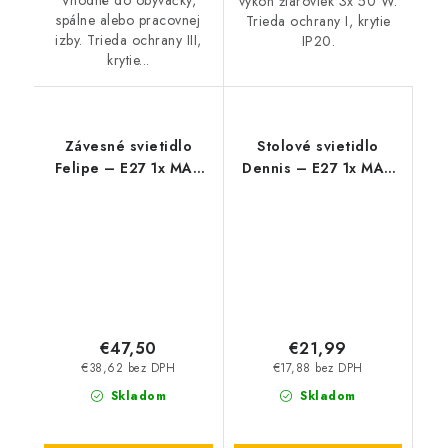
Vhodné do obývačky,
výkon žiaroviek 3x 50 W.
spálne alebo pracovnej
Trieda ochrany I, krytie
izby. Trieda ochrany III,
IP20.
krytie...
Závesné svietidlo
Stolové svietidlo
Felipe – E27 1x MAX
Dennis – E27 1x MAX
40 W – IP20
40 W – IP20
€47,50
€21,99
€38,62 bez DPH
€17,88 bez DPH
Skladom
Skladom