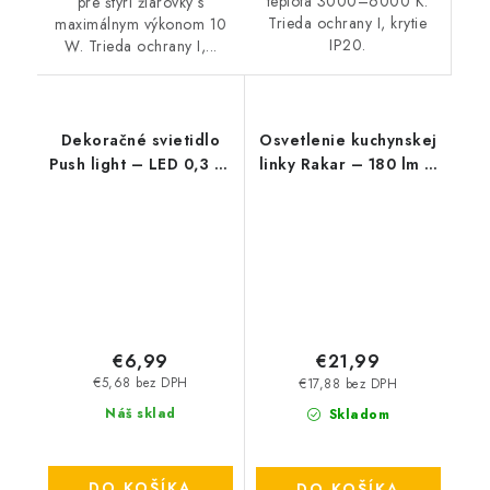
teplota 3000–6000 K.
pre štyri žiarovky s
Trieda ochrany I, krytie
maximálnym výkonom 10
IP20.
W. Trieda ochrany I,...
Dekoračné svietidlo
Osvetlenie kuchynskej
Push light – LED 0,3 W
linky Rakar – 180 lm –
– IP20
4000 K – LED 3 W –
IP20
€6,99
€21,99
€5,68 bez DPH
€17,88 bez DPH
Náš sklad
Skladom
DO KOŠÍKA
DO KOŠÍKA