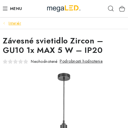
Prejsť
Hľad
na
obsah
Interiér
PRIEMYSEL
Závesné svietidlo Zircon –
SVIETIDLÁ
GU10 1x MAX 5 W – IP20
ŽIAROVKY A TRUBICE
Podrobnosti hodnotenia
Neohodnotené
PRACOVNÉ SVIETIDLÁ
ELEKTROMATERIÁL
VENTILÁTORY
SAMSUNG SVIETIDLÁ