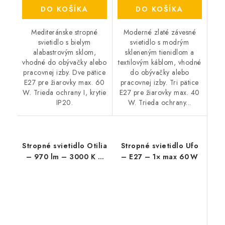
DO KOŠÍKA
DO KOŠÍKA
Mediteránske stropné
Moderné zlaté závesné
svietidlo s bielym
svietidlo s modrým
alabastrovým sklom,
skleneným tienidlom a
vhodné do obývačky alebo
textilovým káblom, vhodné
pracovnej izby. Dve pätice
do obývačky alebo
E27 pre žiarovky max. 60
pracovnej izby. Tri pätice
W. Trieda ochrany I, krytie
E27 pre žiarovky max. 40
IP20.
W. Trieda ochrany...
Stropné svietidlo Otilia
Stropné svietidlo Ufo
– 970 lm – 3000 K –
– E27 – 1× max 60 W
LED 22 W – IP20