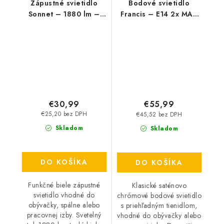
Zápustné svietidlo
Bodové svietidlo
Sonnet – 1880 lm –
Francis – E14 2x MAX
4000 K – LED 18 W –
28 W – IP20
IP20
€30,99
€55,99
€25,20 bez DPH
€45,52 bez DPH
Skladom
Skladom
DO KOŠÍKA
DO KOŠÍKA
Funkčné biele zápustné
Klasické saténovo
svietidlo vhodné do
chrómové bodové svietidlo
obývačky, spálne alebo
s priehľadným tienidlom,
pracovnej izby. Svetelný
vhodné do obývačky alebo