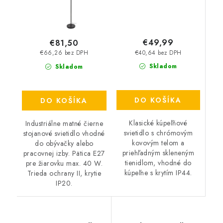
€49,99
€81,50
€40,64 bez DPH
€66,26 bez DPH
Skladom
Skladom
DO KOŠÍKA
DO KOŠÍKA
Klasické kúpeľňové
Industriálne matné čierne
svietidlo s chrómovým
stojanové svietidlo vhodné
kovovým telom a
do obývačky alebo
priehľadným skleneným
pracovnej izby. Pätica E27
tienidlom, vhodné do
pre žiarovku max. 40 W.
kúpeľne s krytím IP44.
Trieda ochrany II, krytie
IP20.