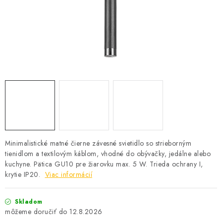
SOLÁRNE SYSTÉMY
SEZÓNNE VÝPREDAJE POĽNOPOTREBY
DOM A ZÁHRADA
OBCHODNÉ PODMIENKY
KONTAKTY
O NÁS - MEGALED & JANTON ZÁKAMENNÉ
Minimalistické matné čierne závesné svietidlo so strieborným
tienidlom a textilovým káblom, vhodné do obývačky, jedálne alebo
Reklamácie a formulár na odstúpenie od zmluvy
kuchyne. Pätica GU10 pre žiarovku max. 5 W. Trieda ochrany I,
Obchodné podmienky
Podmienky ochrany osobných údajov
krytie IP20.
Viac informácií
O nás - MEGALED & JANTON Zákamenné
Skladom
Zľavy pre profíkov
Hodnotenie obchodu
Moja objednávka
12.8.2026