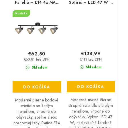
Farelia – E14 4x MAX
Sotiris – LED 47 W –
10 W – IP20
IP20
Novinka
€138,99
€62,50
€113 bez DPH
€50,81 bez DPH
Skladom
Skladom
DO KOŠÍKA
DO KOŠÍKA
Moderné matné čierne
Moderné čierne bodové
stropné svietidlo s bielym
svietidlo so šedým
tienidlom, vhodné do
tienidlom, vhodné do
obývačky. Výkon LED 47
obývačky, spálne alebo
W, nastaviteľná farebná
pracovnej izby. Pätica E14