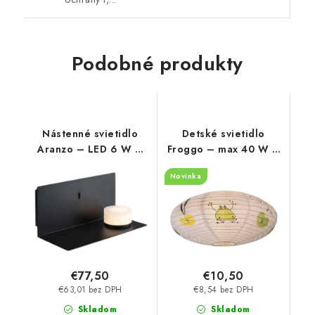
Podobné produkty
Nástenné svietidlo
Detské svietidlo
Aranzo – LED 6 W –
Froggo – max 40 W –
IP20
IP20
Novinka
€77,50
€10,50
€63,01 bez DPH
€8,54 bez DPH
Skladom
Skladom