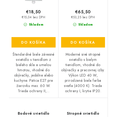
€18,50
€65,50
€15,04 bez DPH
€53,25 bez DPH
Skladom
Skladom
DO KOŠÍKA
DO KOŠÍKA
Štandardné biele závesné
Moderné sivé stropné
svietidlo s tienidlom z
svietidlo s bielym
bieleho skla a umelou
tienidlom, vhodné do
hmotou, vhodné do
obývačky a pracovnej izby.
obývačky, jedálne alebo
Výkon LED 40 W,
kuchyne. Pätica E27 pre
prirodzená biela farba
žiarovku max. 60 W.
svetla (4000 K). Trieda
Trieda ochrany II,...
ochrany I, krytie IP20.
Bodové svietidlo
Stropné svietidlo