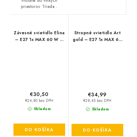
vhodné do vlhkých
priestorov. Trieda...
Závesné svietidlo Elina
Stropné svietidlo Art
– E27 1x MAX 60 W –
gold – E27 1x MAX 60
IP20
W – IP20
€30,50
€34,99
€24,80 bez DPH
€28,45 bez DPH
Skladom
Skladom
DO KOŠÍKA
DO KOŠÍKA