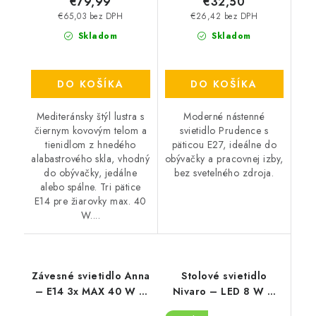
€79,99
€32,50
€65,03 bez DPH
€26,42 bez DPH
Skladom
Skladom
DO KOŠÍKA
DO KOŠÍKA
Mediteránsky štýl lustra s
Moderné nástenné
čiernym kovovým telom a
svietidlo Prudence s
tienidlom z hnedého
päticou E27, ideálne do
alabastrového skla, vhodný
obývačky a pracovnej izby,
do obývačky, jedálne
bez svetelného zdroja.
alebo spálne. Tri pätice
E14 pre žiarovky max. 40
W....
Závesné svietidlo Anna
Stolové svietidlo
– E14 3x MAX 40 W –
Nivaro – LED 8 W –
IP20
3000 K