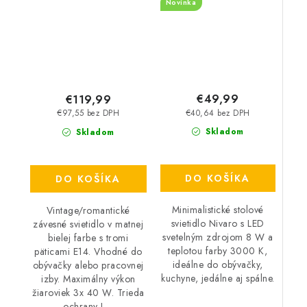
Novinka
€49,99
€119,99
€40,64 bez DPH
€97,55 bez DPH
Skladom
Skladom
DO KOŠÍKA
DO KOŠÍKA
Minimalistické stolové
Vintage/romantické
svietidlo Nivaro s LED
závesné svietidlo v matnej
svetelným zdrojom 8 W a
bielej farbe s tromi
teplotou farby 3000 K,
päticami E14. Vhodné do
ideálne do obývačky,
obývačky alebo pracovnej
kuchyne, jedálne aj spálne.
izby. Maximálny výkon
žiaroviek 3x 40 W. Trieda
ochrany I,...