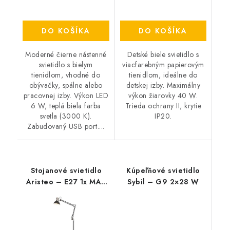
DO KOŠÍKA
DO KOŠÍKA
Moderné čierne nástenné
Detské biele svietidlo s
svietidlo s bielym
viacfarebným papierovým
tienidlom, vhodné do
tienidlom, ideálne do
obývačky, spálne alebo
detskej izby. Maximálny
pracovnej izby. Výkon LED
výkon žiarovky 40 W.
6 W, teplá biela farba
Trieda ochrany II, krytie
svetla (3000 K).
IP20.
Zabudovaný USB port....
Stojanové svietidlo
Kúpeľňové svietidlo
Aristeo – E27 1x MAX
Sybil – G9 2×28 W
40 W – IP20