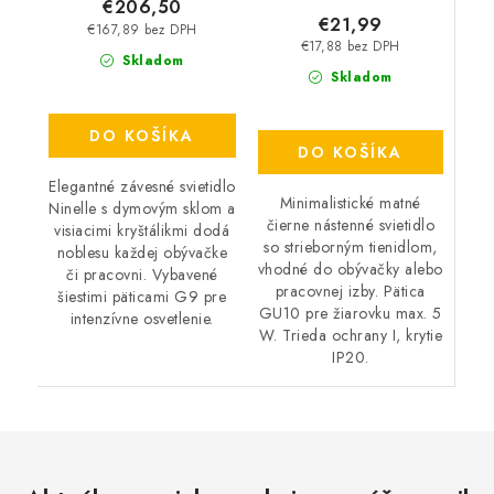
€206,50
€21,99
€167,89 bez DPH
€17,88 bez DPH
Skladom
Skladom
DO KOŠÍKA
DO KOŠÍKA
Elegantné závesné svietidlo
Minimalistické matné
Ninelle s dymovým sklom a
čierne nástenné svietidlo
visiacimi kryštálikmi dodá
so strieborným tienidlom,
noblesu každej obývačke
vhodné do obývačky alebo
či pracovni. Vybavené
pracovnej izby. Pätica
šiestimi päticami G9 pre
GU10 pre žiarovku max. 5
intenzívne osvetlenie.
W. Trieda ochrany I, krytie
IP20.