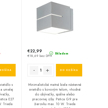
€22,99
é
Skladom
€18,69 bez DPH
KOŠÍKA
DO KOŠÍKA
vietidlo s
Minimalistické matné biele nástenné
 a umelej
svietidlo s kovovým telom, vhodné
ývačky,
do obývačky, spálne alebo
Pätica E27
pracovnej izby. Pätica G9 pre
. Trieda
žiarovku max. 10 W. Trieda