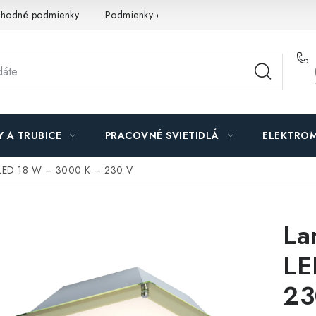
hodné podmienky
Podmienky ochrany osobných údajov
O n
Y A TRUBICE
PRACOVNÉ SVIETIDLÁ
ELEKTROM
 – LED 18 W – 3000 K – 230 V
La
LE
23