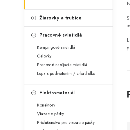
N
Žiarovky a trubice
S
i
Pracovné svietidlá
L
Kempingové svietidlá
p
Čelovky
Prenosné nabíjacie svietidlá
Lupa s podvietením / zrkadielko
Elektromateriál
Konektory
Viazacie pásky
Príslušenstvo pre viazacie pásky