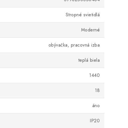
Stropné svietidlá
Moderné
obývačka, pracovná izba
teplá biela
1440
18
áno
IP20