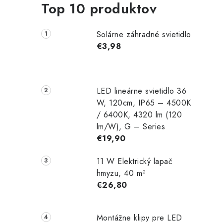
Top 10 produktov
Solárne záhradné svietidlo
€3,98
LED lineárne svietidlo 36
W, 120cm, IP65 – 4500K
/ 6400K, 4320 lm (120
lm/W), G – Series
€19,90
11 W Elektrický lapač
hmyzu, 40 m²
€26,80
Montážne klipy pre LED