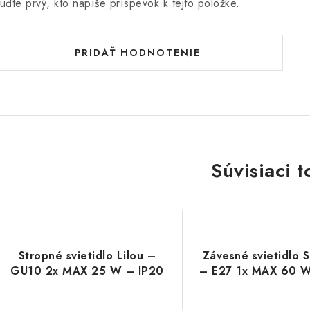
uďte prvý, kto napíše príspevok k tejto položke.
PRIDAŤ HODNOTENIE
Súvisiaci t
Stropné svietidlo Lilou –
Závesné svietidlo 
GU10 2x MAX 25 W – IP20
– E27 1x MAX 60 W