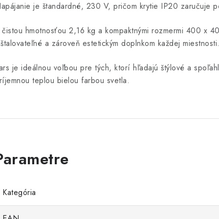
apájanie je štandardné, 230 V, pričom krytie IP20 zaručuje použ
 čistou hmotnosťou 2,16 kg a kompaktnými rozmermi 400 x 400
nštalovateľné a zároveň estetickým doplnkom každej miestnosti
ars je ideálnou voľbou pre tých, ktorí hľadajú štýlové a spoľa
ríjemnou teplou bielou farbou svetla.
Kategória
EAN