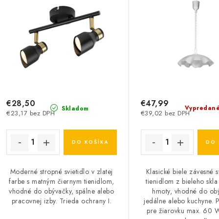
€28,50
€47,99
Vypredan
Skladom
€23,17 bez DPH
€39,02 bez DPH
DO KOŠÍKA
DO 
Moderné stropné svietidlo v zlatej
Klasické biele závesné s
farbe s matným čiernym tienidlom,
tienidlom z bieleho skla
vhodné do obývačky, spálne alebo
hmoty, vhodné do ob
pracovnej izby. Trieda ochrany I.
jedálne alebo kuchyne. 
pre žiarovku max. 60 W