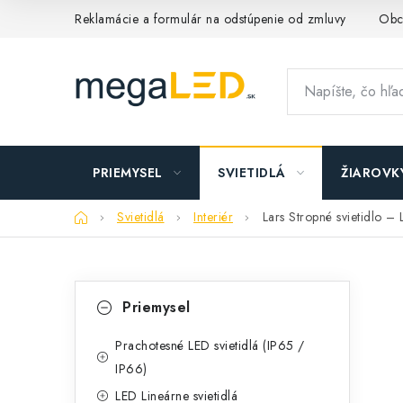
Prejsť
Reklamácie a formulár na odstúpenie od zmluvy
Obc
na
obsah
PRIEMYSEL
SVIETIDLÁ
ŽIAROVK
Domov
Svietidlá
Interiér
Lars Stropné svietidlo
B
K
Preskočiť
Priemysel
kategórie
a
o
t
Prachotesné LED svietidlá (IP65 /
č
IP66)
e
n
LED Lineárne svietidlá