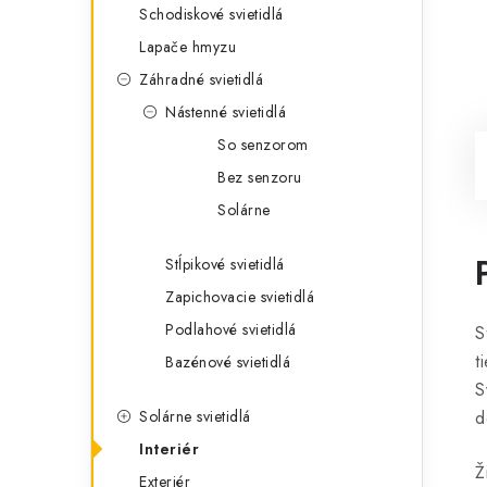
Schodiskové svietidlá
Lapače hmyzu
Záhradné svietidlá
Nástenné svietidlá
So senzorom
Bez senzoru
Solárne
Stĺpikové svietidlá
Zapichovacie svietidlá
Podlahové svietidlá
S
t
Bazénové svietidlá
S
Solárne svietidlá
d
Interiér
Ž
Exteriér