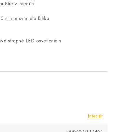
itie v interiéri.
 mm je svietidlo ľahko
.
hlivé stropné LED osvetlenie s
Interiér
5998250330464