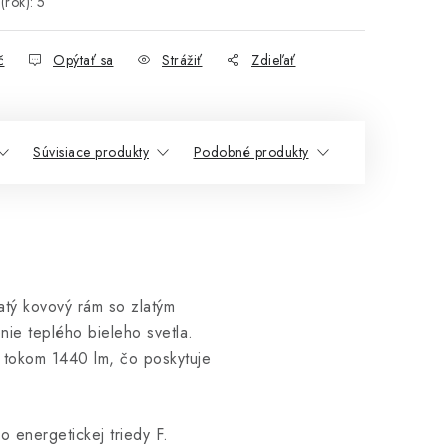
(rok)
:
5
č
Opýtať sa
Strážiť
Zdieľať
Súvisiace produkty
Podobné produkty
atý kovový rám so zlatým
nie teplého bieleho svetla.
 tokom 1440 lm, čo poskytuje
o energetickej triedy F.