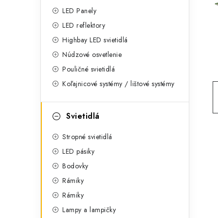
g
ý
LED Panely
ó
LED reflektory
p
r
Highbay LED svietidlá
a
i
Núdzové osvetlenie
e
n
Pouličné svietidlá
Koľajnicové systémy / lištové systémy
e
l
Svietidlá
Stropné svietidlá
LED pásiky
Bodovky
Rámiky
Rámiky
Lampy a lampičky