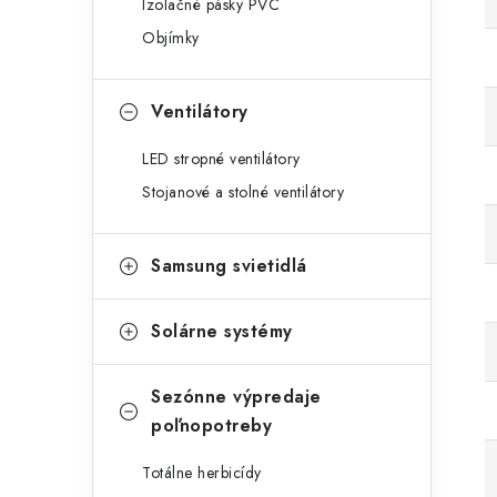
Izolačné pásky PVC
Objímky
Ventilátory
LED stropné ventilátory
Stojanové a stolné ventilátory
Samsung svietidlá
Solárne systémy
Sezónne výpredaje
poľnopotreby
Totálne herbicídy