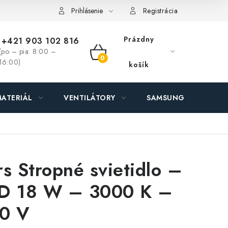
ás - MEGALED & JANTON Zákamenné
Zľavy pre profíkov
Hod
Prihlásenie
Registrácia
Prázdny
+421 903 102 816
(po – pia: 8:00 –
NÁKUPNÝ
16:00)
košík
KOŠÍK
ATERIÁL
VENTILÁTORY
SAMSUNG SVIETIDLÁ
rs Stropné svietidlo –
D 18 W – 3000 K –
0 V