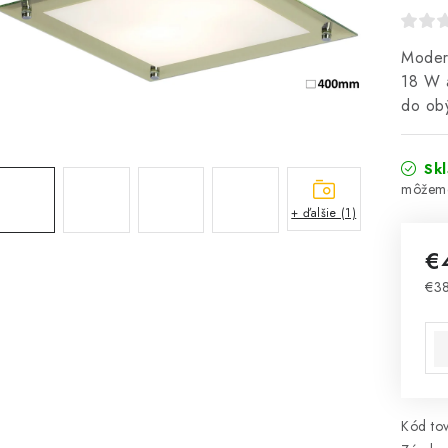
Modern
18 W a
do obý
Sk
+ ďalšie (1)
€
€3
Jed
Kód tov