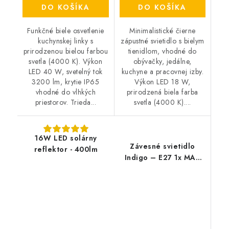
DO KOŠÍKA
DO KOŠÍKA
Funkčné biele osvetlenie
Minimalistické čierne
kuchynskej linky s
zápustné svietidlo s bielym
prirodzenou bielou farbou
tienidlom, vhodné do
svetla (4000 K). Výkon
obývačky, jedálne,
LED 40 W, svetelný tok
kuchyne a pracovnej izby.
3200 lm, krytie IP65
Výkon LED 18 W,
vhodné do vlhkých
prirodzená biela farba
priestorov. Trieda...
svetla (4000 K)....
16W LED solárny
Závesné svietidlo
reflektor - 400lm
Indigo – E27 1x MAX
40 W – IP20