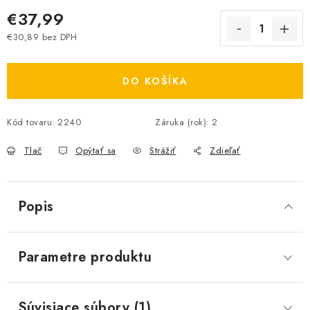
€37,99
€30,89 bez DPH
Jednotková cena:
DO KOŠÍKA
Kód tovaru:
2240
Záruka (rok)
:
2
Tlač
Opýtať sa
Strážiť
Zdieľať
Popis
Parametre produktu
Súvisiace súbory (1)