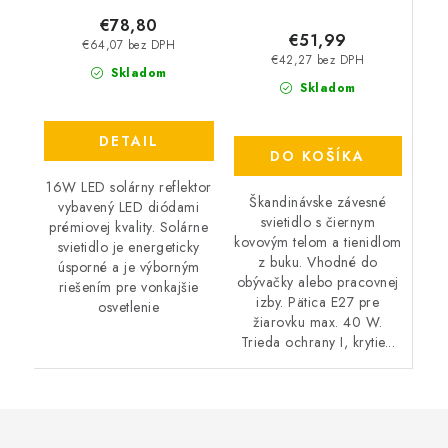
€78,80
€51,99
€64,07 bez DPH
€42,27 bez DPH
Skladom
Skladom
DETAIL
DO KOŠÍKA
16W LED solárny reflektor
Škandinávske závesné
vybavený LED diódami
svietidlo s čiernym
prémiovej kvality. Solárne
kovovým telom a tienidlom
svietidlo je energeticky
z buku. Vhodné do
úsporné a je výborným
obývačky alebo pracovnej
riešením pre vonkajšie
izby. Pätica E27 pre
osvetlenie
žiarovku max. 40 W.
Trieda ochrany I, krytie...