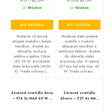
€119,11 bez DPH
€174,80 bez DPH
Skladom
Skladom
DO KOŠÍKA
DO KOŠÍKA
Moderné chrómové
Moderné zlaté závesné
stropné svietidlo s bielym
svietidlo s modrým
tienidlom, vhodné do
skleneným tienidlom a
obývačky, kuchyne,
textilovým káblom, vhodné
jedálne a spálne. Výkon
do obývačky alebo
LED 36 W, prirodzená
pracovnej izby. Tri pätice
biela farba svetla (4000
E27 pre žiarovky max. 40
K). Trieda ochrany I,...
W. Trieda ochrany...
Závesné svietidlo Anna
Závesné svietidlo
– E14 3x MAX 40 W –
Alvaro – E27 4x MAX
IP20
40 W – IP20