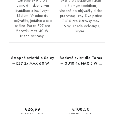
závesné svietidlo s
svietidlo s bukovým telom
dymovým skleneným
a čiernym tienidlom,
tienidlom a textilovým
vhodné do obývačky alebo
káblom. Vhodné do
pracovnej izby. Dve pätice
obývačky, jedálne alebo
GU10 pre žiarovky max.
spálne. Pätica E27 pre
15 W. Trieda ochrany I,
žiarovku max. 40 W.
krytie...
Trieda ochrany...
Stropné svietidlo Soley
Bodové svietidlo Toras
– E27 2x MAX 60 W –
– GU10 4x MAX 5 W –
IP20
IP20
€26,99
€108,50