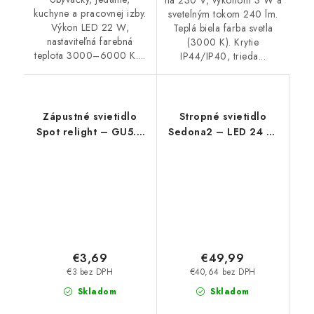
na 230 V, výkonom 3 W a
kuchyne a pracovnej izby.
svetelným tokom 240 lm.
Výkon LED 22 W,
Teplá biela farba svetla
nastaviteľná farebná
(3000 K). Krytie
teplota 3000–6000 K....
IP44/IP40, trieda...
Zápustné svietidlo
Stropné svietidlo
Spot relight – GU5.3
Sedona2 – LED 24 W
12V 1x MAX 50 W –
– 4000 K
IP20
€3,69
€49,99
€3 bez DPH
€40,64 bez DPH
Skladom
Skladom