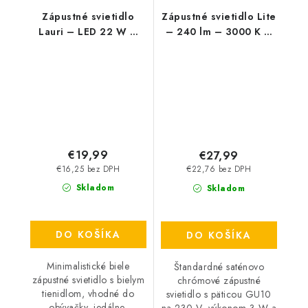
Zápustné svietidlo
Zápustné svietidlo Lite
Lauri – LED 22 W –
– 240 lm – 3000 K –
IP20
LED 3 W – IP44/IP40
€19,99
€27,99
€16,25 bez DPH
€22,76 bez DPH
Skladom
Skladom
DO KOŠÍKA
DO KOŠÍKA
Minimalistické biele
Štandardné saténovo
zápustné svietidlo s bielym
chrómové zápustné
tienidlom, vhodné do
svietidlo s päticou GU10
obývačky, jedálne,