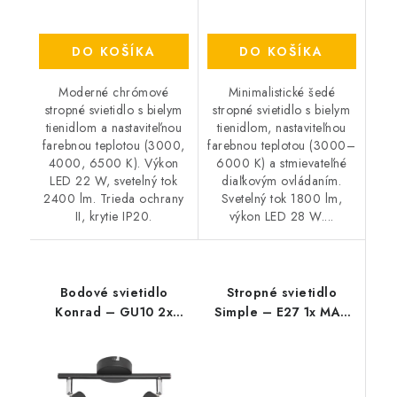
DO KOŠÍKA
DO KOŠÍKA
Moderné chrómové
Minimalistické šedé
stropné svietidlo s bielym
stropné svietidlo s bielym
tienidlom a nastaviteľnou
tienidlom, nastaviteľnou
farebnou teplotou (3000,
farebnou teplotou (3000–
4000, 6500 K). Výkon
6000 K) a stmievateľné
LED 22 W, svetelný tok
diaľkovým ovládaním.
2400 lm. Trieda ochrany
Svetelný tok 1800 lm,
II, krytie IP20.
výkon LED 28 W....
Bodové svietidlo
Stropné svietidlo
Konrad – GU10 2x
Simple – E27 1x MAX
MAX 50 W – IP20
60 W – IP20