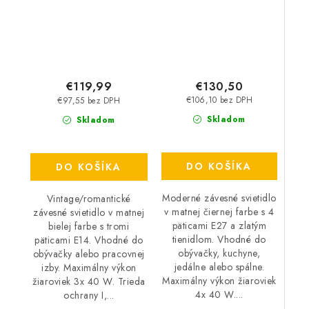
€130,50
€119,99
€106,10 bez DPH
€97,55 bez DPH
Skladom
Skladom
DO KOŠÍKA
DO KOŠÍKA
Moderné závesné svietidlo
Vintage/romantické
v matnej čiernej farbe s 4
závesné svietidlo v matnej
päticami E27 a zlatým
bielej farbe s tromi
tienidlom. Vhodné do
päticami E14. Vhodné do
obývačky, kuchyne,
obývačky alebo pracovnej
jedálne alebo spálne.
izby. Maximálny výkon
Maximálny výkon žiaroviek
žiaroviek 3x 40 W. Trieda
4x 40 W....
ochrany I,...