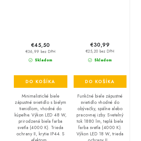
IP20
€30,99
€45,50
€25,20 bez DPH
€36,99 bez DPH
Skladom
Skladom
DO KOŠÍKA
DO KOŠÍKA
Funkčné biele zápustné
Minimalistické biele
svietidlo vhodné do
zápustné svietidlo s bielym
obývačky, spálne alebo
tienidlom, vhodné do
pracovnej izby. Svetelný
kúpeľne. Výkon LED 48 W,
tok 1880 lm, teplá biela
prirodzená biela farba
farba svetla (4000 K).
svetla (4000 K). Trieda
Výkon LED 18 W, trieda
ochrany II, krytie IP44. S
ochrany II,...
efektom...