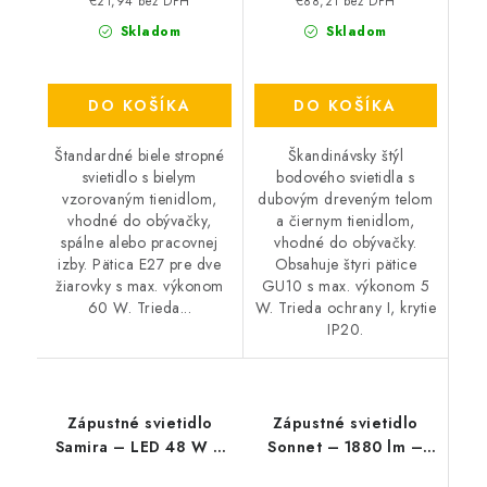
€21,94 bez DPH
€88,21 bez DPH
Skladom
Skladom
DO KOŠÍKA
DO KOŠÍKA
Štandardné biele stropné
Škandinávsky štýl
svietidlo s bielym
bodového svietidla s
vzorovaným tienidlom,
dubovým dreveným telom
vhodné do obývačky,
a čiernym tienidlom,
spálne alebo pracovnej
vhodné do obývačky.
izby. Pätica E27 pre dve
Obsahuje štyri pätice
žiarovky s max. výkonom
GU10 s max. výkonom 5
60 W. Trieda...
W. Trieda ochrany I, krytie
IP20.
Zápustné svietidlo
Zápustné svietidlo
Samira – LED 48 W –
Sonnet – 1880 lm –
IP44
4000 K – LED 18 W –