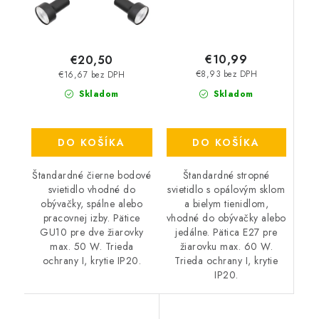
€10,99
€20,50
€8,93 bez DPH
€16,67 bez DPH
Skladom
Skladom
DO KOŠÍKA
DO KOŠÍKA
Štandardné stropné
Štandardné čierne bodové
svietidlo s opálovým sklom
svietidlo vhodné do
a bielym tienidlom,
obývačky, spálne alebo
vhodné do obývačky alebo
pracovnej izby. Pätice
jedálne. Pätica E27 pre
GU10 pre dve žiarovky
žiarovku max. 60 W.
max. 50 W. Trieda
Trieda ochrany I, krytie
ochrany I, krytie IP20.
IP20.