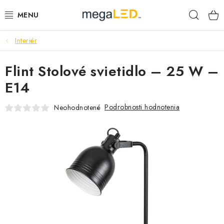
Prejsť
Hľad
na
obsah
Interiér
PRIEMYSEL
Flint Stolové svietidlo – 25 W –
SVIETIDLÁ
E14
ŽIAROVKY A TRUBICE
Podrobnosti hodnotenia
Neohodnotené
PRACOVNÉ SVIETIDLÁ
ELEKTROMATERIÁL
VENTILÁTORY
SAMSUNG SVIETIDLÁ