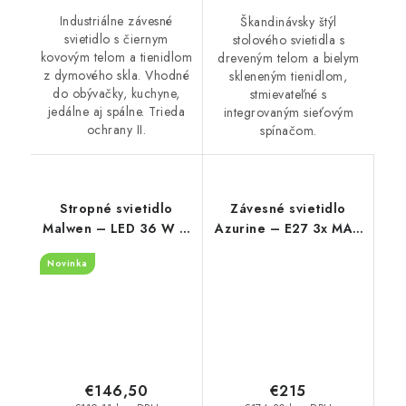
Industriálne závesné
Škandinávsky štýl
svietidlo s čiernym
stolového svietidla s
kovovým telom a tienidlom
dreveným telom a bielym
z dymového skla. Vhodné
skleneným tienidlom,
do obývačky, kuchyne,
stmievateľné s
jedálne aj spálne. Trieda
integrovaným sieťovým
ochrany II.
spínačom.
Stropné svietidlo
Závesné svietidlo
Malwen – LED 36 W –
Azurine – E27 3x MAX
IP20
40 W – IP20
Novinka
€146,50
€215