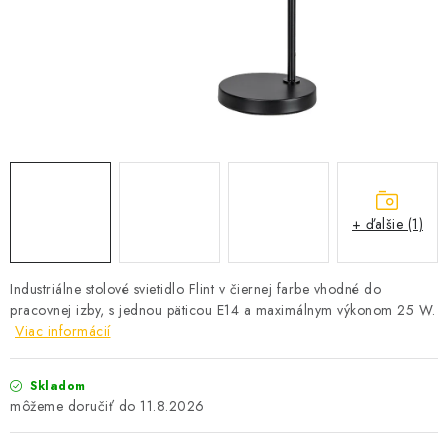
SOLÁRNE SYSTÉMY
SEZÓNNE VÝPREDAJE POĽNOPOTREBY
DOM A ZÁHRADA
OBCHODNÉ PODMIENKY
KONTAKTY
+ ďalšie (1)
O NÁS - MEGALED & JANTON ZÁKAMENNÉ
Industriálne stolové svietidlo Flint v čiernej farbe vhodné do
pracovnej izby, s jednou päticou E14 a maximálnym výkonom 25 W.
Reklamácie a formulár na odstúpenie od zmluvy
Viac informácií
Obchodné podmienky
Podmienky ochrany osobných údajov
O nás - MEGALED & JANTON Zákamenné
Skladom
11.8.2026
Zľavy pre profíkov
Hodnotenie obchodu
Moja objednávka