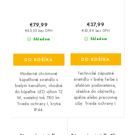
€37,99
€79,99
€30,89 bez DPH
€65,03 bez DPH
Skladom
Skladom
DO KOŠÍKA
DO KOŠÍKA
Technické zápustné
Moderné chrómové
svietidlo v bielej farbe s
kúpeľňové svietidlo s
efektom podsvietenia,
bielym tienidlom, vhodné
ideálne do obývačky,
do kúpeľne. LED výkon 12
spálne alebo pracovnej
W, svetelný tok 780 lm.
izby. Trieda ochrany I.
Trieda ochrany I, krytie
IP44.