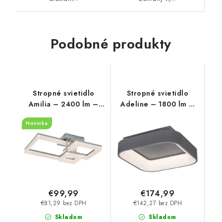
Podobné produkty
Stropné svietidlo
Stropné svietidlo
Amilia – 2400 lm –
Adeline – 1800 lm –
3000, 4000, 6500 K –
3000-6000 K – LED 28
Novinka
LED 22 W – IP20
W – IP20
€99,99
€174,99
€81,29 bez DPH
€142,27 bez DPH
Skladom
Skladom