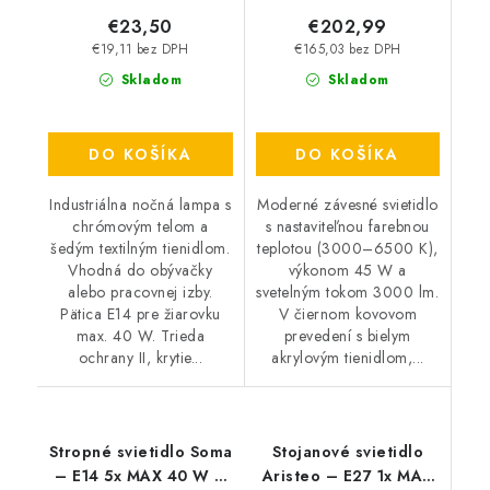
€23,50
€202,99
€19,11 bez DPH
€165,03 bez DPH
Skladom
Skladom
DO KOŠÍKA
DO KOŠÍKA
Industriálna nočná lampa s
Moderné závesné svietidlo
chrómovým telom a
s nastaviteľnou farebnou
šedým textilným tienidlom.
teplotou (3000–6500 K),
Vhodná do obývačky
výkonom 45 W a
alebo pracovnej izby.
svetelným tokom 3000 lm.
Pätica E14 pre žiarovku
V čiernom kovovom
max. 40 W. Trieda
prevedení s bielym
ochrany II, krytie...
akrylovým tienidlom,...
Stropné svietidlo Soma
Stojanové svietidlo
– E14 5x MAX 40 W –
Aristeo – E27 1x MAX