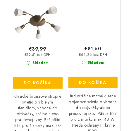
IP20
40 W – IP20
€81,50
€39,99
€66,26 bez DPH
€32,51 bez DPH
Skladom
Skladom
DO KOŠÍKA
DO KOŠÍKA
Industriálne matné čierne
Klasické bronzové stropné
stojanové svietidlo vhodné
svietidlo s bielym
do obývačky alebo
tienidlom, vhodné do
pracovnej izby. Pätica E27
obývačky, spálne alebo
pre žiarovku max. 40 W.
pracovnej izby. Päť pätíc
Trieda ochrany II, krytie
E14 pre žiarovky max. 40