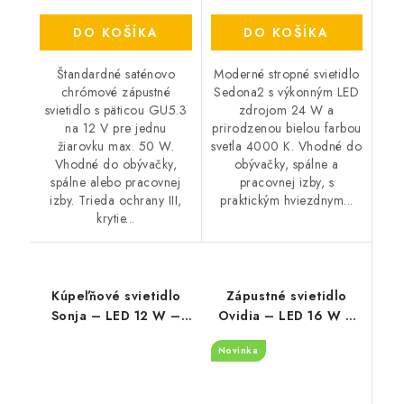
DO KOŠÍKA
DO KOŠÍKA
Štandardné saténovo
Moderné stropné svietidlo
chrómové zápustné
Sedona2 s výkonným LED
svietidlo s päticou GU5.3
zdrojom 24 W a
na 12 V pre jednu
prirodzenou bielou farbou
žiarovku max. 50 W.
svetla 4000 K. Vhodné do
Vhodné do obývačky,
obývačky, spálne a
spálne alebo pracovnej
pracovnej izby, s
izby. Trieda ochrany III,
praktickým hviezdnym...
krytie...
Kúpeľňové svietidlo
Zápustné svietidlo
Sonja – LED 12 W –
Ovidia – LED 16 W –
IP44
3000 K – IP20
Novinka