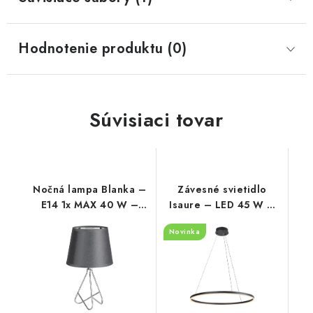
Hodnotenie produktu (0)
Súvisiaci tovar
Nočná lampa Blanka –
Závesné svietidlo
E14 1x MAX 40 W –
Isaure – LED 45 W –
IP20
IP20
Novinka