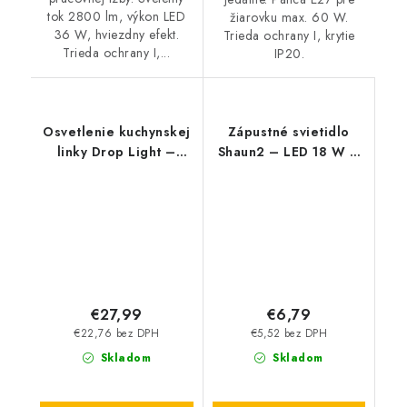
tok 2800 lm, výkon LED
žiarovku max. 60 W.
36 W, hviezdny efekt.
Trieda ochrany I, krytie
Trieda ochrany I,...
IP20.
Osvetlenie kuchynskej
Zápustné svietidlo
linky Drop Light –
Shaun2 – LED 18 W –
3200 lm – 4000 K –
IP20
LED 40 W – IP65
€27,99
€6,79
€22,76 bez DPH
€5,52 bez DPH
Skladom
Skladom