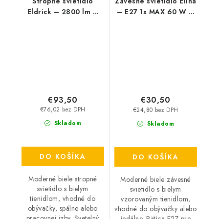
Stropné svietidlo
Závesné svietidlo Elina
Eldrick – 2800 lm –
– E27 1x MAX 60 W –
4000 K – LED 36 W –
IP20
IP20
€93,50
€30,50
€76,02 bez DPH
€24,80 bez DPH
Skladom
Skladom
DO KOŠÍKA
DO KOŠÍKA
Moderné biele stropné
Moderné biele závesné
svietidlo s bielym
svietidlo s bielym
tienidlom, vhodné do
vzorovaným tienidlom,
obývačky, spálne alebo
vhodné do obývačky alebo
pracovnej izby. Svetelný
jedálne. Pätica E27 pre