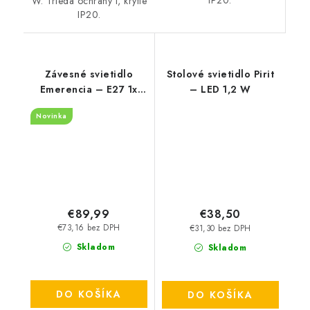
IP20.
W. Trieda ochrany I, krytie
IP20.
Závesné svietidlo
Stolové svietidlo Pirit
Emerencia – E27 1x
– LED 1,2 W
MAX 40 W – IP20
Novinka
€89,99
€38,50
€73,16 bez DPH
€31,30 bez DPH
Skladom
Skladom
DO KOŠÍKA
DO KOŠÍKA