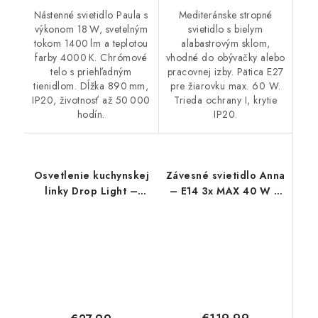
Nástenné svietidlo Paula s
Mediteránske stropné
výkonom 18 W, svetelným
svietidlo s bielym
tokom 1400 lm a teplotou
alabastrovým sklom,
farby 4000 K. Chrómové
vhodné do obývačky alebo
telo s priehľadným
pracovnej izby. Pätica E27
tienidlom. Dĺžka 890 mm,
pre žiarovku max. 60 W.
IP20, životnosť až 50 000
Trieda ochrany I, krytie
hodín.
IP20.
Osvetlenie kuchynskej
Závesné svietidlo Anna
linky Drop Light –
– E14 3x MAX 40 W –
3200 lm – 4000 K –
IP20
LED 40 W – IP65