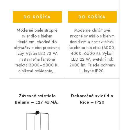
DO KOŠÍKA
DO KOŠÍKA
Moderné biele stropné
Moderné chrómové
svietidlo s bielym
stropné svietidlo s bielym
tienidlom, vhodné do
tienidlom a nastaviteľnou
obývačky alebo pracovnej
farebnou teplotou (3000,
izby. Výkon LED 73 W,
4000, 6500 K). Výkon
nastaviteľná farebná
LED 22 W, svetelný tok
teplota 3000–6000 K,
2400 lm. Trieda ochrany
diaľkové ovládanie,...
II, krytie IP20.
Závesné svietidlo
Dekoračné svietidlo
Belano – E27 4x MAX
Rice – IP20
40 W – IP20