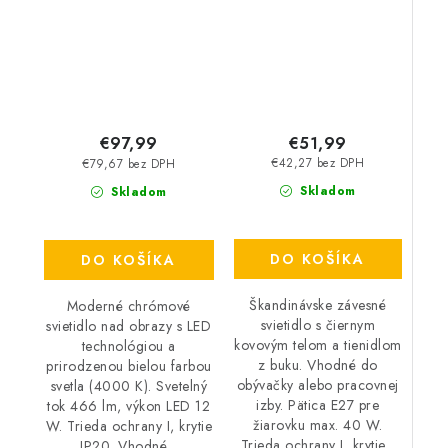
– IP20
€51,99
€97,99
€42,27 bez DPH
€79,67 bez DPH
Skladom
Skladom
DO KOŠÍKA
DO KOŠÍKA
Škandinávske závesné
Moderné chrómové
svietidlo s čiernym
svietidlo nad obrazy s LED
kovovým telom a tienidlom
technológiou a
z buku. Vhodné do
prirodzenou bielou farbou
obývačky alebo pracovnej
svetla (4000 K). Svetelný
izby. Pätica E27 pre
tok 466 lm, výkon LED 12
žiarovku max. 40 W.
W. Trieda ochrany I, krytie
Trieda ochrany I, krytie...
IP20. Vhodné...