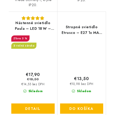
IP20.
Nástenné svietidlo
Stropné svietidlo
Paula – LED 18 W –
Etrusco – E27 1x MAX
1400 lm – 4000 K –
60 W – IP20
3 %
IP20
2 ročná záruka
€17,90
€13,50
€18,50
€10,98 bez DPH
€14,55 bez DPH
Skladom
Skladom
DETAIL
DO KOŠÍKA