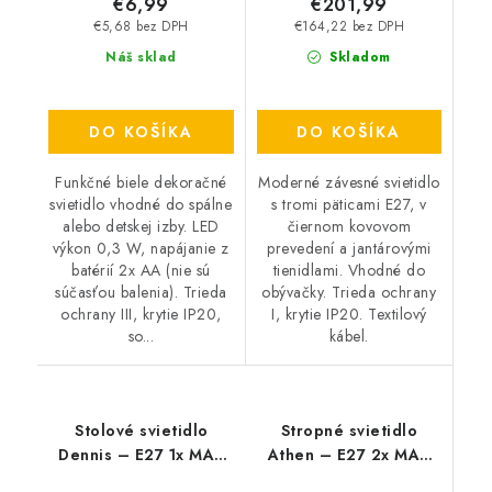
€6,99
€201,99
€5,68 bez DPH
€164,22 bez DPH
Náš sklad
Skladom
DO KOŠÍKA
DO KOŠÍKA
Funkčné biele dekoračné
Moderné závesné svietidlo
svietidlo vhodné do spálne
s tromi päticami E27, v
alebo detskej izby. LED
čiernom kovovom
výkon 0,3 W, napájanie z
prevedení a jantárovými
batérií 2x AA (nie sú
tienidlami. Vhodné do
súčasťou balenia). Trieda
obývačky. Trieda ochrany
ochrany III, krytie IP20,
I, krytie IP20. Textilový
so...
kábel.
Stolové svietidlo
Stropné svietidlo
Dennis – E27 1x MAX
Athen – E27 2x MAX
40 W – IP20
60 W – IP20