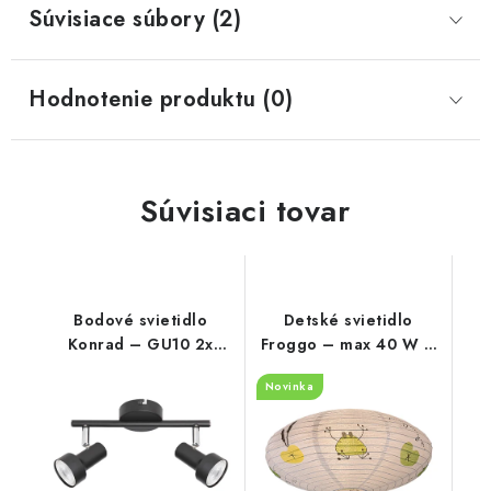
Súvisiace súbory (2)
Hodnotenie produktu (0)
Súvisiaci tovar
Bodové svietidlo
Detské svietidlo
Konrad – GU10 2x
Froggo – max 40 W –
MAX 50 W – IP20
IP20
Novinka