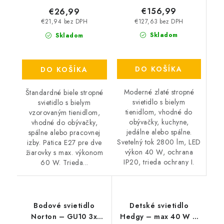
€156,99
€26,99
€127,63 bez DPH
€21,94 bez DPH
Skladom
Skladom
DO KOŠÍKA
DO KOŠÍKA
Moderné zlaté stropné
Štandardné biele stropné
svietidlo s bielym
svietidlo s bielym
tienidlom, vhodné do
vzorovaným tienidlom,
obývačky, kuchyne,
vhodné do obývačky,
jedálne alebo spálne.
spálne alebo pracovnej
Svetelný tok 2800 lm, LED
izby. Pätica E27 pre dve
výkon 40 W, ochrana
žiarovky s max. výkonom
IP20, trieda ochrany I.
60 W. Trieda...
Bodové svietidlo
Detské svietidlo
Norton – GU10 3x
Hedgy – max 40 W –