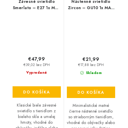
Závesné svietidlo
Nástenné svietidlo
Smerlato – E27 1x MAX
Zircon – GU10 1x MAX
60 W – IP20
5 W – IP20
€47,99
€21,99
€39,02 bez DPH
€17,88 bez DPH
Vypredané
Skladom
DO KOŠÍKA
DO KOŠÍKA
Klasické biele závesné
Minimalistické matné
svietidlo s tienidlom z
čierne nástenné svietidlo
bieleho skla a umelej
so strieborným tienidlom,
hmoty, vhodné do
vhodné do obývačky alebo