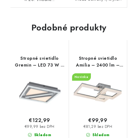
Podobné produkty
Stropné svietidlo
Stropné svietidlo
Gremin – LED 73 W –
Amilia – 2400 lm –
IP20
3000, 4000, 6500 K –
Novinka
LED 22 W – IP20
€122,99
€99,99
€99,99 bez DPH
€81,29 bez DPH
Skladom
Skladom