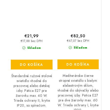
€82,50
€21,99
€67,07 bez DPH
€17,88 bez DPH
Skladom
Skladom
DO KOŠÍKA
DO KOŠÍKA
Mediteránske čierne
Štandardné ružové stolové
stropné svietidlo s bielym
svietidlo vhodné do
alabastrovým sklom,
pracovnej alebo detskej
vhodné do obývačky alebo
izby. Pätica E27 pre
pracovnej izby. Pätica E27
žiarovku max. 40 W.
pre dve žiarovky max. 60
Trieda ochrany II, krytie
W. Trieda ochrany I, krytie
IP20, so spínačom.
IP20.