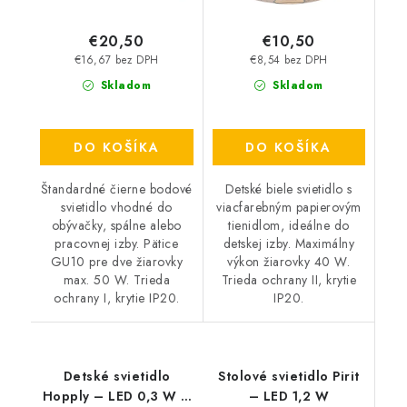
€20,50
€10,50
€16,67 bez DPH
€8,54 bez DPH
Skladom
Skladom
DO KOŠÍKA
DO KOŠÍKA
Štandardné čierne bodové
Detské biele svietidlo s
svietidlo vhodné do
viacfarebným papierovým
obývačky, spálne alebo
tienidlom, ideálne do
pracovnej izby. Pätice
detskej izby. Maximálny
GU10 pre dve žiarovky
výkon žiarovky 40 W.
max. 50 W. Trieda
Trieda ochrany II, krytie
ochrany I, krytie IP20.
IP20.
Detské svietidlo
Stolové svietidlo Pirit
Hopply – LED 0,3 W –
– LED 1,2 W