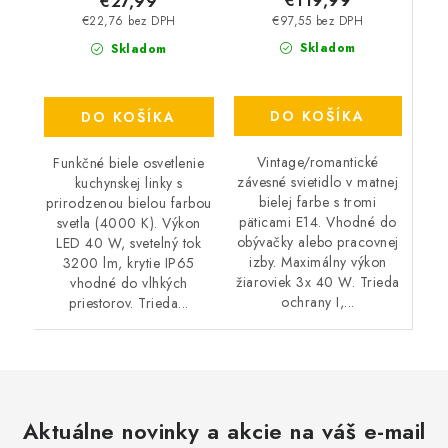
€119,99
€27,99
€97,55 bez DPH
€22,76 bez DPH
Skladom
Skladom
DO KOŠÍKA
DO KOŠÍKA
Vintage/romantické
Funkčné biele osvetlenie
závesné svietidlo v matnej
kuchynskej linky s
bielej farbe s tromi
prirodzenou bielou farbou
päticami E14. Vhodné do
svetla (4000 K). Výkon
obývačky alebo pracovnej
LED 40 W, svetelný tok
izby. Maximálny výkon
3200 lm, krytie IP65
žiaroviek 3x 40 W. Trieda
vhodné do vlhkých
ochrany I,...
priestorov. Trieda...
Aktuálne novinky a akcie na váš e-mail