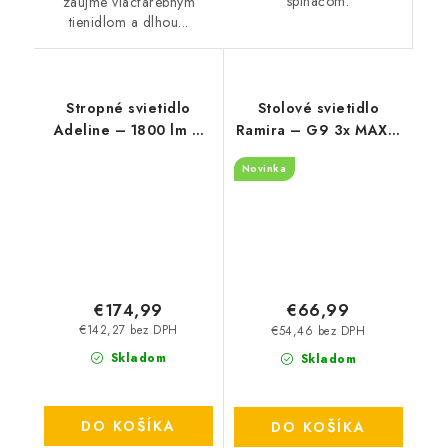
spínačom.
zaujme viacfarebným
tienidlom a dlhou...
Stropné svietidlo
Stolové svietidlo
Adeline – 1800 lm –
Ramira – G9 3x MAX 5
3000-6000 K – LED 28
W – IP20
Novinka
W – IP20
€174,99
€66,99
€142,27 bez DPH
€54,46 bez DPH
Skladom
Skladom
DO KOŠÍKA
DO KOŠÍKA