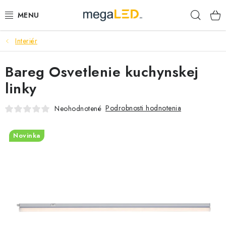
Prejsť
Hľad
na
obsah
Interiér
PRIEMYSEL
Bareg Osvetlenie kuchynskej
SVIETIDLÁ
linky
ŽIAROVKY A TRUBICE
Podrobnosti hodnotenia
Neohodnotené
PRACOVNÉ SVIETIDLÁ
Novinka
ELEKTROMATERIÁL
VENTILÁTORY
SAMSUNG SVIETIDLÁ