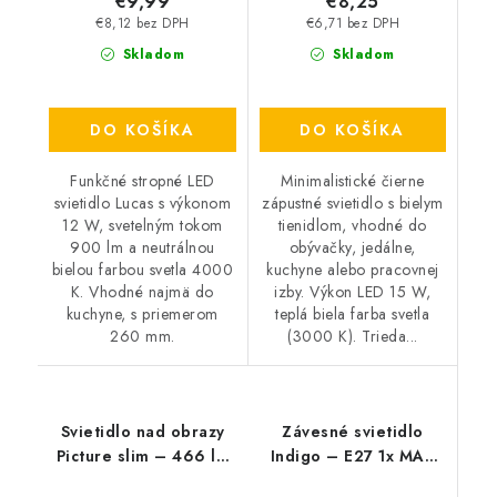
€9,99
€8,25
€8,12 bez DPH
€6,71 bez DPH
Skladom
Skladom
DO KOŠÍKA
DO KOŠÍKA
Funkčné stropné LED
Minimalistické čierne
svietidlo Lucas s výkonom
zápustné svietidlo s bielym
12 W, svetelným tokom
tienidlom, vhodné do
900 lm a neutrálnou
obývačky, jedálne,
bielou farbou svetla 4000
kuchyne alebo pracovnej
K. Vhodné najmä do
izby. Výkon LED 15 W,
kuchyne, s priemerom
teplá biela farba svetla
260 mm.
(3000 K). Trieda...
Svietidlo nad obrazy
Závesné svietidlo
Picture slim – 466 lm
Indigo – E27 1x MAX
– 4000 K – LED 12 W
40 W – IP20