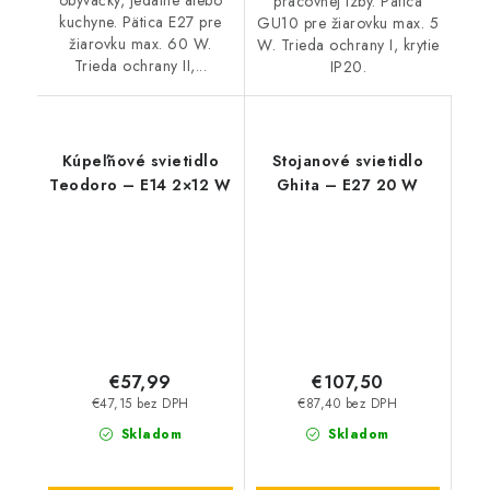
obývačky, jedálne alebo
pracovnej izby. Pätica
kuchyne. Pätica E27 pre
GU10 pre žiarovku max. 5
žiarovku max. 60 W.
W. Trieda ochrany I, krytie
Trieda ochrany II,...
IP20.
Kúpeľňové svietidlo
Stojanové svietidlo
Teodoro – E14 2×12 W
Ghita – E27 20 W
€57,99
€107,50
€47,15 bez DPH
€87,40 bez DPH
Skladom
Skladom