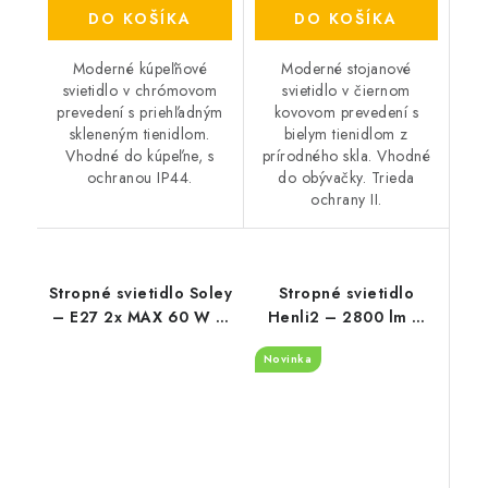
DO KOŠÍKA
DO KOŠÍKA
Moderné kúpeľňové
Moderné stojanové
svietidlo v chrómovom
svietidlo v čiernom
prevedení s priehľadným
kovovom prevedení s
skleneným tienidlom.
bielym tienidlom z
Vhodné do kúpeľne, s
prírodného skla. Vhodné
ochranou IP44.
do obývačky. Trieda
ochrany II.
Stropné svietidlo Soley
Stropné svietidlo
– E27 2x MAX 60 W –
Henli2 – 2800 lm –
IP20
3000 K – LED 40 W –
Novinka
IP20