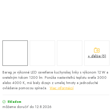
SOLÁRNE SYSTÉMY
SEZÓNNE VÝPREDAJE POĽNOPOTREBY
DOM A ZÁHRADA
OBCHODNÉ PODMIENKY
KONTAKTY
+ ďalšie (5)
O NÁS - MEGALED & JANTON ZÁKAMENNÉ
Bareg je výkonné LED osvetlenie kuchynskej linky s výkonom 12 W a
svetelným tokom 1200 lm. Ponúka nastaviteľnú teplotu svetla 3000
Reklamácie a formulár na odstúpenie od zmluvy
alebo 4000 K, má biely dizajn z umelej hmoty a jednoduché
Obchodné podmienky
Podmienky ochrany osobných údajov
ovládanie pomocou spínača.
Viac informácií
O nás - MEGALED & JANTON Zákamenné
Skladom
Zľavy pre profíkov
Hodnotenie obchodu
Moja objednávka
12.8.2026