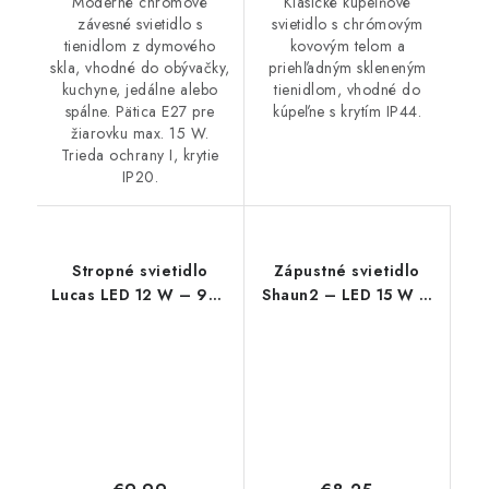
Moderné chrómové
Klasické kúpeľňové
závesné svietidlo s
svietidlo s chrómovým
tienidlom z dymového
kovovým telom a
skla, vhodné do obývačky,
priehľadným skleneným
kuchyne, jedálne alebo
tienidlom, vhodné do
spálne. Pätica E27 pre
kúpeľne s krytím IP44.
žiarovku max. 15 W.
Trieda ochrany I, krytie
IP20.
Stropné svietidlo
Zápustné svietidlo
Lucas LED 12 W – 900
Shaun2 – LED 15 W –
lm – 4000 K – IP20
IP20