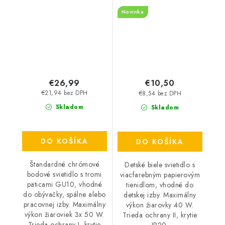
MAX 50 W – IP20
IP20
Novinka
€26,99
€10,50
€21,94 bez DPH
€8,54 bez DPH
Skladom
Skladom
DO KOŠÍKA
DO KOŠÍKA
Štandardné chrómové
Detské biele svietidlo s
bodové svietidlo s tromi
viacfarebným papierovým
päticami GU10, vhodné
tienidlom, vhodné do
do obývačky, spálne alebo
detskej izby. Maximálny
pracovnej izby. Maximálny
výkon žiarovky 40 W.
výkon žiaroviek 3x 50 W.
Trieda ochrany II, krytie
Trieda ochrany I, krytie
IP20.