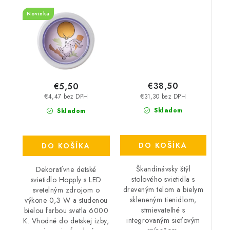
6000 K
Novinka
€38,50
€5,50
€31,30 bez DPH
€4,47 bez DPH
Skladom
Skladom
DO KOŠÍKA
DO KOŠÍKA
Škandinávsky štýl
Dekoratívne detské
stolového svietidla s
svietidlo Hopply s LED
dreveným telom a bielym
svetelným zdrojom o
skleneným tienidlom,
výkone 0,3 W a studenou
stmievateľné s
bielou farbou svetla 6000
integrovaným sieťovým
K. Vhodné do detskej izby,