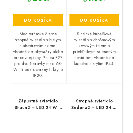
Skladom
Skladom
DO KOŠÍKA
DO KOŠÍKA
Mediteránske čierne
Klasické kúpeľňové
stropné svietidlo s bielym
svietidlo s chrómovým
alabastrovým sklom,
kovovým telom a
vhodné do obývačky alebo
priehľadným skleneným
pracovnej izby. Pätica E27
tienidlom, vhodné do
pre dve žiarovky max. 60
kúpeľne s krytím IP44.
W. Trieda ochrany I, krytie
IP20.
Zápustné svietidlo
Stropné svietidlo
Shaun2 – LED 24 W –
Sedona2 – LED 24 W
IP20
– 4000 K