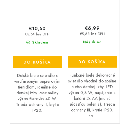
€6,99
€10,50
€5,68 bez DPH
€8,54 bez DPH
Náš sklad
Skladom
DO KOŠÍKA
DO KOŠÍKA
Funkčné biele dekoračné
Detské biele svietidlo s
svietidlo vhodné do spálne
viacfarebným papierovým
alebo detskej izby. LED
tienidlom, ideálne do
výkon 0,3 W, napájanie z
detskej izby. Maximálny
batérií 2x AA (nie sú
výkon žiarovky 40 W.
súčasťou balenia). Trieda
Trieda ochrany II, krytie
ochrany III, krytie IP20,
IP20.
so...