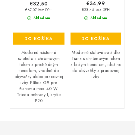
€34,99
€82,50
€28,45 bez DPH
€67,07 bez DPH
Skladom
Skladom
DO KOŠÍKA
DO KOŠÍKA
Moderné stolové svietidlo
Moderné nástenné
Tiana s chrómovým telom
svietidlo s chrómovým
a bielym tienidlom, ideálne
telom a priehľadným
do obývačky a pracovnej
tienidlom, vhodné do
izby.
obývačky alebo pracovnej
izby. Pätica G9 pre
žiarovku max. 40 W.
Trieda ochrany I, krytie
IP20.