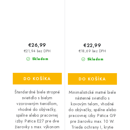
€26,99
€22,99
€21,94 bez DPH
€18,69 bez DPH
Skladom
Skladom
DO KOŠÍKA
DO KOŠÍKA
Štandardné biele stropné
Minimalistické matné biele
svietidlo s bielym
nástenné svietidlo s
vzorovaným tienidlom,
kovovým telom, vhodné
vhodné do obývačky,
do obývačky, spálne alebo
spálne alebo pracovnej
pracovnej izby. Pätica G9
izby. Pätica E27 pre dve
pre žiarovku max. 10 W.
žiarovky s max. výkonom
Trieda ochrany I, krytie