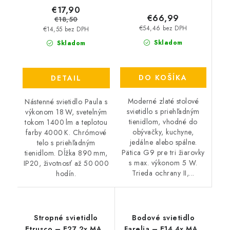
€17,90
€66,99
€18,50
€54,46 bez DPH
€14,55 bez DPH
Skladom
Skladom
DO KOŠÍKA
DETAIL
Moderné zlaté stolové
Nástenné svietidlo Paula s
svietidlo s priehľadným
výkonom 18 W, svetelným
tienidlom, vhodné do
tokom 1400 lm a teplotou
obývačky, kuchyne,
farby 4000 K. Chrómové
jedálne alebo spálne.
telo s priehľadným
Pätica G9 pre tri žiarovky
tienidlom. Dĺžka 890 mm,
s max. výkonom 5 W.
IP20, životnosť až 50 000
Trieda ochrany II,...
hodín.
Stropné svietidlo
Bodové svietidlo
Etrusco – E27 2x MAX
Farelia – E14 4x MAX