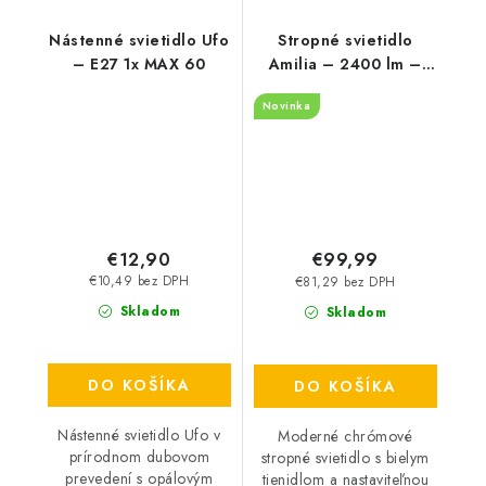
Nástenné svietidlo Ufo
Stropné svietidlo
– E27 1x MAX 60
Amilia – 2400 lm –
3000, 4000, 6500 K –
Novinka
LED 22 W – IP20
€12,90
€99,99
€10,49 bez DPH
€81,29 bez DPH
Skladom
Skladom
DO KOŠÍKA
DO KOŠÍKA
Nástenné svietidlo Ufo v
Moderné chrómové
prírodnom dubovom
stropné svietidlo s bielym
prevedení s opálovým
tienidlom a nastaviteľnou