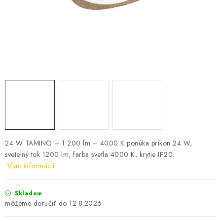
SOLÁRNE SYSTÉMY
SEZÓNNE VÝPREDAJE POĽNOPOTREBY
DOM A ZÁHRADA
OBCHODNÉ PODMIENKY
KONTAKTY
O NÁS - MEGALED & JANTON ZÁKAMENNÉ
24 W TAMINO – 1 200 lm – 4000 K ponúka príkon 24 W,
svetelný tok 1200 lm, farba svetla 4000 K, krytie IP20.
Reklamácie a formulár na odstúpenie od zmluvy
Viac informácií
Obchodné podmienky
Podmienky ochrany osobných údajov
O nás - MEGALED & JANTON Zákamenné
Skladom
Zľavy pre profíkov
Hodnotenie obchodu
Moja objednávka
12.8.2026