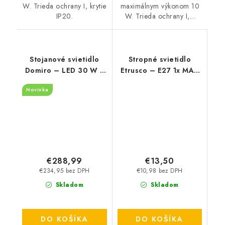
W. Trieda ochrany I, krytie
maximálnym výkonom 10
IP20.
W. Trieda ochrany I,...
Stojanové svietidlo
Stropné svietidlo
Domiro – LED 30 W +
Etrusco – E27 1x MAX
E27 – 3000 K
60 W – IP20
Novinka
€288,99
€13,50
€234,95 bez DPH
€10,98 bez DPH
Skladom
Skladom
DO KOŠÍKA
DO KOŠÍKA