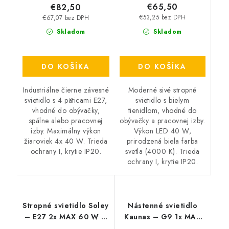
€65,50
€82,50
€53,25 bez DPH
€67,07 bez DPH
Skladom
Skladom
DO KOŠÍKA
DO KOŠÍKA
Moderné sivé stropné
Industriálne čierne závesné
svietidlo s bielym
svietidlo s 4 päticami E27,
tienidlom, vhodné do
vhodné do obývačky,
obývačky a pracovnej izby.
spálne alebo pracovnej
Výkon LED 40 W,
izby. Maximálny výkon
prirodzená biela farba
žiaroviek 4x 40 W. Trieda
svetla (4000 K). Trieda
ochrany I, krytie IP20.
ochrany I, krytie IP20.
Stropné svietidlo Soley
Nástenné svietidlo
– E27 2x MAX 60 W –
Kaunas – G9 1x MAX
IP20
10 W – IP20