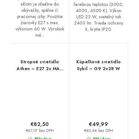
sklom je ideálne do
farebnou teplotou (3000,
obývačky, spálne či
4000, 6500 K). Výkon
pracovnej izby. Použitie
LED 22 W, svetelný tok
žiarovky E27 s max.
2400 lm. Trieda ochrany
výkonom 60 W. Výrobok
II, krytie IP20.
má...
Stropné svietidlo
Kúpeľňové svietidlo
Athen – E27 2x MAX
Sybil – G9 2×28 W
60 W – IP20
€82,50
€49,99
€67,07 bez DPH
€40,64 bez DPH