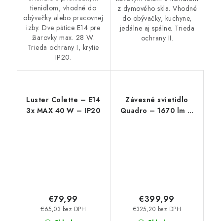
tienidlom, vhodné do
z dymového skla. Vhodné
obývačky alebo pracovnej
do obývačky, kuchyne,
izby. Dve pätice E14 pre
jedálne aj spálne. Trieda
žiarovky max. 28 W.
ochrany II.
Trieda ochrany I, krytie
IP20.
Luster Colette – E14
Závesné svietidlo
3x MAX 40 W – IP20
Quadro – 1670 lm –
4000 K – LED 60 W –
IP20
€79,99
€399,99
€65,03 bez DPH
€325,20 bez DPH