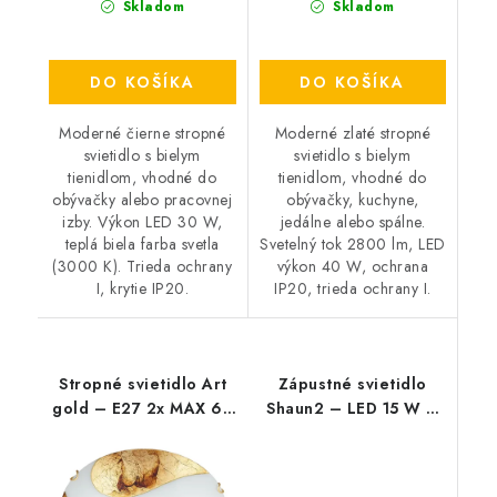
Skladom
Skladom
DO KOŠÍKA
DO KOŠÍKA
Moderné čierne stropné
Moderné zlaté stropné
svietidlo s bielym
svietidlo s bielym
tienidlom, vhodné do
tienidlom, vhodné do
obývačky alebo pracovnej
obývačky, kuchyne,
izby. Výkon LED 30 W,
jedálne alebo spálne.
teplá biela farba svetla
Svetelný tok 2800 lm, LED
(3000 K). Trieda ochrany
výkon 40 W, ochrana
I, krytie IP20.
IP20, trieda ochrany I.
Stropné svietidlo Art
Zápustné svietidlo
gold – E27 2x MAX 60
Shaun2 – LED 15 W –
W – IP20
IP20