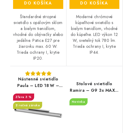
DO KOŠÍKA
DO KOŠÍKA
Štandardné stropné
Moderné chrómové
svietidlo s opálovým sklom
kúpeľňové svietidlo s
a bielym tienidlom,
bielym tienidlom, vhodné
vhodné do obývačky alebo
do kúpeľne. LED výkon 12
jedálne. Pätica E27 pre
W, svetelný tok 780 lm.
žiarovku max. 60 W.
Trieda ochrany I, krytie
Trieda ochrany I, krytie
IP44.
IP20.
Nástenné svietidlo
Stolové svietidlo
Paula – LED 18 W –
Ramira – G9 3x MAX 5
1400 lm – 4000 K –
W – IP20
3 %
IP20
Novinka
2 ročná záruka