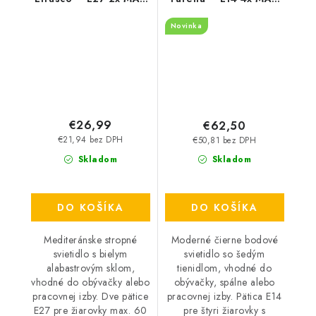
60 W – IP20
10 W – IP20
Novinka
€26,99
€62,50
€21,94 bez DPH
€50,81 bez DPH
Skladom
Skladom
DO KOŠÍKA
DO KOŠÍKA
Mediteránske stropné
Moderné čierne bodové
svietidlo s bielym
svietidlo so šedým
alabastrovým sklom,
tienidlom, vhodné do
vhodné do obývačky alebo
obývačky, spálne alebo
pracovnej izby. Dve pätice
pracovnej izby. Pätica E14
E27 pre žiarovky max. 60
pre štyri žiarovky s