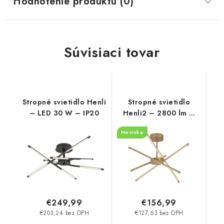
Hodnotenie produktu (0)
Súvisiaci tovar
Stropné svietidlo Henli
Stropné svietidlo
– LED 30 W – IP20
Henli2 – 2800 lm –
3000 K – LED 40 W –
Novinka
IP20
€249,99
€156,99
€203,24 bez DPH
€127,63 bez DPH