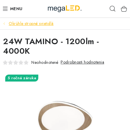
Prejsť
Hľad
na
obsah
Okrúhle stropné svietidlá
PRIEMYSEL
24W TAMINO - 1200lm -
SVIETIDLÁ
4000K
ŽIAROVKY A TRUBICE
Podrobnosti hodnotenia
Neohodnotené
PRACOVNÉ SVIETIDLÁ
5 ročná záruka
ELEKTROMATERIÁL
VENTILÁTORY
SAMSUNG SVIETIDLÁ