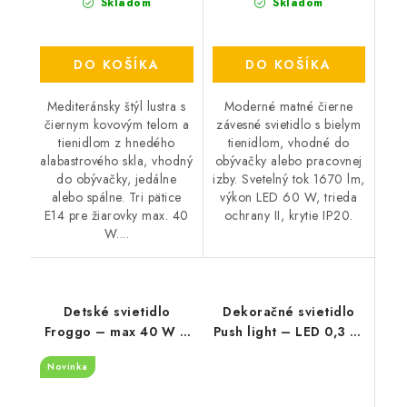
Skladom
Skladom
DO KOŠÍKA
DO KOŠÍKA
Mediteránsky štýl lustra s
Moderné matné čierne
čiernym kovovým telom a
závesné svietidlo s bielym
tienidlom z hnedého
tienidlom, vhodné do
alabastrového skla, vhodný
obývačky alebo pracovnej
do obývačky, jedálne
izby. Svetelný tok 1670 lm,
alebo spálne. Tri pätice
výkon LED 60 W, trieda
E14 pre žiarovky max. 40
ochrany II, krytie IP20.
W....
Detské svietidlo
Dekoračné svietidlo
Froggo – max 40 W –
Push light – LED 0,3 W
IP20
– IP20
Novinka