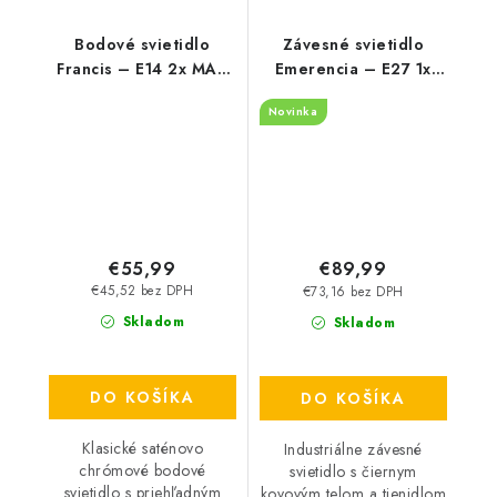
Bodové svietidlo
Závesné svietidlo
Francis – E14 2x MAX
Emerencia – E27 1x
28 W – IP20
MAX 40 W – IP20
Novinka
€55,99
€89,99
€45,52 bez DPH
€73,16 bez DPH
Skladom
Skladom
DO KOŠÍKA
DO KOŠÍKA
Klasické saténovo
Industriálne závesné
chrómové bodové
svietidlo s čiernym
svietidlo s priehľadným
kovovým telom a tienidlom