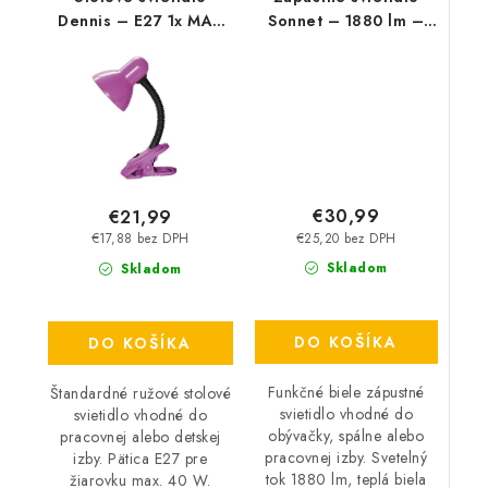
Dennis – E27 1x MAX
Sonnet – 1880 lm –
40 W – IP20
4000 K – LED 18 W –
IP20
€30,99
€21,99
€25,20 bez DPH
€17,88 bez DPH
Skladom
Skladom
DO KOŠÍKA
DO KOŠÍKA
Funkčné biele zápustné
Štandardné ružové stolové
svietidlo vhodné do
svietidlo vhodné do
obývačky, spálne alebo
pracovnej alebo detskej
pracovnej izby. Svetelný
izby. Pätica E27 pre
tok 1880 lm, teplá biela
žiarovku max. 40 W.