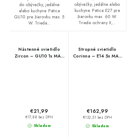
obývačky, jedálne alebo
do obývačky, jedálne
kuchyne. Pätica E27 pre
alebo kuchyne. Pätica
žiarovku max. 60 W.
GU10 pre žiarovku max. 5
Trieda ochrany II,...
W. Trieda...
Nástenné svietidlo
Stropné svietidlo
Zircon – GU10 1x MAX
Corinna – E14 5x MAX
5 W – IP20
40 W – IP20
€21,99
€162,99
€17,88 bez DPH
€132,51 bez DPH
Skladom
Skladom