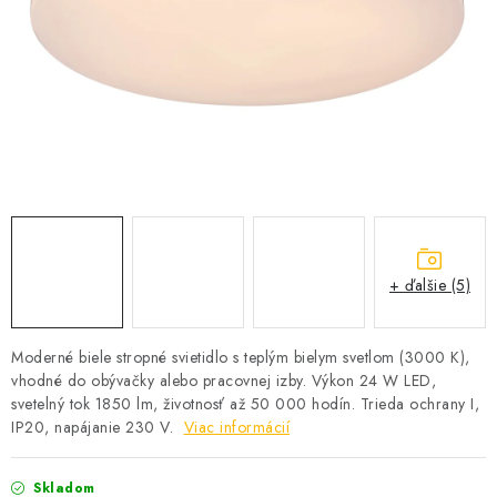
SOLÁRNE SYSTÉMY
SEZÓNNE VÝPREDAJE POĽNOPOTREBY
DOM A ZÁHRADA
OBCHODNÉ PODMIENKY
KONTAKTY
+ ďalšie (5)
O NÁS - MEGALED & JANTON ZÁKAMENNÉ
Reklamácie a formulár na odstúpenie od zmluvy
Moderné biele stropné svietidlo s teplým bielym svetlom (3000 K),
vhodné do obývačky alebo pracovnej izby. Výkon 24 W LED,
Obchodné podmienky
Podmienky ochrany osobných údajov
svetelný tok 1850 lm, životnosť až 50 000 hodín. Trieda ochrany I,
O nás - MEGALED & JANTON Zákamenné
IP20, napájanie 230 V.
Viac informácií
Zľavy pre profíkov
Hodnotenie obchodu
Moja objednávka
Skladom