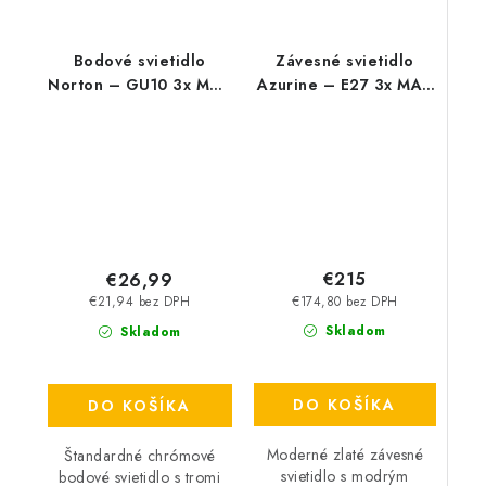
Bodové svietidlo
Závesné svietidlo
Norton – GU10 3x MAX
Azurine – E27 3x MAX
50 W – IP20
40 W – IP20
€215
€26,99
€174,80 bez DPH
€21,94 bez DPH
Skladom
Skladom
DO KOŠÍKA
DO KOŠÍKA
Moderné zlaté závesné
Štandardné chrómové
svietidlo s modrým
bodové svietidlo s tromi