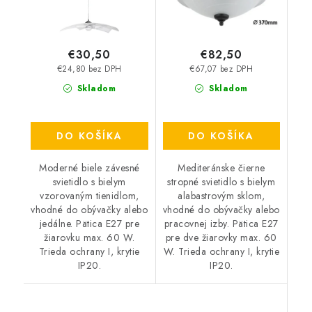
€30,50
€82,50
€24,80 bez DPH
€67,07 bez DPH
Skladom
Skladom
DO KOŠÍKA
DO KOŠÍKA
Moderné biele závesné
Mediteránske čierne
svietidlo s bielym
stropné svietidlo s bielym
vzorovaným tienidlom,
alabastrovým sklom,
vhodné do obývačky alebo
vhodné do obývačky alebo
jedálne. Pätica E27 pre
pracovnej izby. Pätica E27
žiarovku max. 60 W.
pre dve žiarovky max. 60
Trieda ochrany I, krytie
W. Trieda ochrany I, krytie
IP20.
IP20.