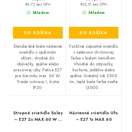
€4,72 bez DPH
€32,51 bez DPH
Skladom
Skladom
DO KOŠÍKA
DO KOŠÍKA
Štandardné biele nástenné
Funkčné zápustné svietidlo
svietidlo s opálovým
v saténovo chrómovej
sklom, vhodné do
farbe s bielym tienidlom.
obývačky, spálne alebo
Vhodné do obývačky,
pracovnej izby. Pätica E27
kuchyne, jedálne alebo
pre žiarovku max. 60 W.
spálne. Svetelný tok 2500
Trieda ochrany I, krytie
lm, teplá biela farba svetla
IP20.
(3000...
Stropné svietidlo Soley
Nástenné svietidlo Ufo
– E27 2x MAX 60 W –
– E27 1x MAX 60
IP20