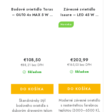
Bodové svietidlo Toras
Závesné svietidlo
– GU10 4x MAX 5 W –
Isaure – LED 45 W –
IP20
IP20
Novinka
€202,99
€108,50
€165,03 bez DPH
€88,21 bez DPH
Skladom
Skladom
DO KOŠÍKA
DO KOŠÍKA
Moderné závesné svietidlo
Škandinávsky štýl
s nastaviteľnou farebnou
bodového svietidla s
teplotou (3000–6500 K),
dubovým dreveným telom