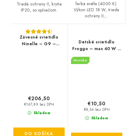
farba svetla (4000 K).
Trieda ochrany II, krytie
Výkon LED 18 W, trieda
IP20, so spínačom.
ochrany II,...
Závesné svietidlo
Detské svietidlo
Ninelle – G9 –
Froggo – max 40 W –
6×40 W – IP20
IP20
Novinka
€206,50
€10,50
€167,89 bez DPH
€8,54 bez DPH
Skladom
Skladom
DO KOŠÍKA