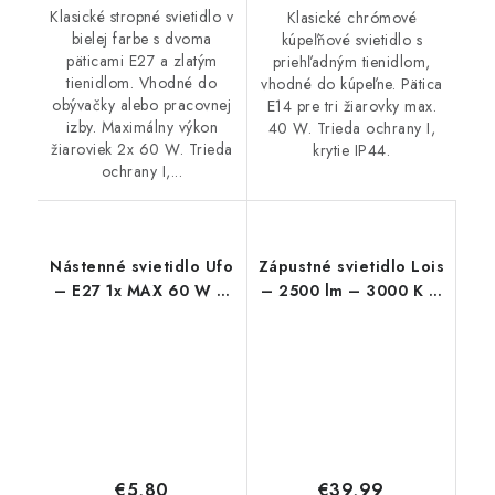
Klasické stropné svietidlo v
Klasické chrómové
bielej farbe s dvoma
kúpeľňové svietidlo s
päticami E27 a zlatým
priehľadným tienidlom,
tienidlom. Vhodné do
vhodné do kúpeľne. Pätica
obývačky alebo pracovnej
E14 pre tri žiarovky max.
izby. Maximálny výkon
40 W. Trieda ochrany I,
žiaroviek 2x 60 W. Trieda
krytie IP44.
ochrany I,...
Nástenné svietidlo Ufo
Zápustné svietidlo Lois
– E27 1x MAX 60 W –
– 2500 lm – 3000 K –
IP20
LED 36 W – IP20
€5,80
€39,99