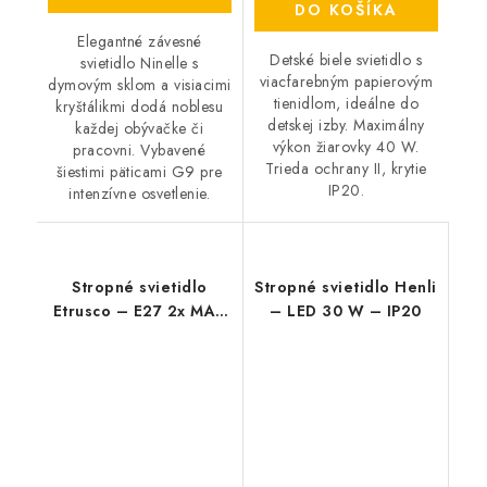
DO KOŠÍKA
Elegantné závesné
Detské biele svietidlo s
svietidlo Ninelle s
viacfarebným papierovým
dymovým sklom a visiacimi
tienidlom, ideálne do
kryštálikmi dodá noblesu
detskej izby. Maximálny
každej obývačke či
výkon žiarovky 40 W.
pracovni. Vybavené
Trieda ochrany II, krytie
šiestimi päticami G9 pre
IP20.
intenzívne osvetlenie.
Stropné svietidlo
Stropné svietidlo Henli
Etrusco – E27 2x MAX
– LED 30 W – IP20
60 W – IP20