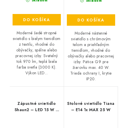
Skladom
Skladom
DO KOŠÍKA
DO KOŠÍKA
Moderné šedé stropné
Moderné nástenné
svietidlo s bielym tienidlom
svietidlo s chrómovým
z textilu, vhodné do
telom a priehľadným
obývačky, spálne alebo
tienidlom, vhodné do
pracovnej izby. Svetelný
obývačky alebo pracovnej
tok 970 lm, teplá biela
izby. Pätica G9 pre
farba svetla (3000 K).
žiarovku max. 40 W.
Výkon LED...
Trieda ochrany I, krytie
IP20.
Zápustné svietidlo
Stolové svietidlo Tiana
Shaun2 – LED 15 W –
– E14 1x MAX 25 W
IP20