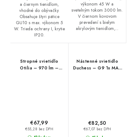
výkonom 45 W a
a čiernym tienidlom,
svetelným tokom 3000 lm.
vhodné do obývačky.
V čiernom kovovom
Obsahuje štyri pätice
prevedení s bielym
GU10 s max. výkonom 5
akrylovým tienidlom,...
W. Trieda ochrany I, krytie
IP20.
Stropné svietidlo
Nástenné svietidlo
Otilia – 970 lm –
Duchess – G9 1x MAX
3000 K – LED 22 W –
40 W – IP20
IP20
€67,99
€82,50
€55,28 bez DPH
€67,07 bez DPH