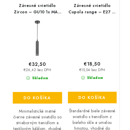
Závesné svietidlo
Závesné svietidlo
Zircon – GU10 1x MAX
Cupola range – E27 1x
5 W – IP20
MAX 60 W – IP20
€18,50
€32,50
€15,04 bez DPH
€26,42 bez DPH
Skladom
Skladom
DO KOŠÍKA
DO KOŠÍKA
Štandardné biele závesné
Minimalistické matné
svietidlo s tienidlom z
čierne závesné svietidlo so
bieleho skla a umelou
strieborným tienidlom a
hmotou, vhodné do
textilovým káblom, vhodné