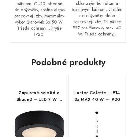
skleneným tienidlom a
päticami GU10, vhodné
textilovým káblom, vhodné
do obývačky, spálne alebo
do obývačky alebo
pracovnej izby. Maximálny
pracovnej izby. Tri pätice
výkon žiaroviek 3x 50 W.
E27 pre žiarovky max. 40
Trieda ochrany I, krytie
W. Trieda ochrany...
IP20.
Podobné produkty
Zápustné svietidlo
Luster Colette – E14
Shaun2 – LED 7 W –
3x MAX 40 W – IP20
IP20