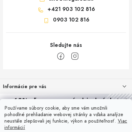
+421 903 102 816
0903 102 816
Z
á
Informácie pre vás
p
ä
Reklamácie a formulár na odstúpenie od zmluvy
10% zľava
na prvú objednávku
Prijímame online platby
t
Používame súbory cookie, aby sme vám umožnili
Obchodné podmienky
Prihláste sa a
získajte
zľavu aj praktické tipy,
vďaka ktorým
i
pohodlné prehliadanie webovej stránky a vďaka analýze
Blog
budete svietiť lepšie a platiť menej.
e
Podmienky ochrany osobných údajov
neustále zlepšovali jej funkcie, výkon a použiteľnosť.
Viac
informácií
PIR vs. mikrovlnný senzor: ktorý je lepší a kedy ho použiť? +
O nás - MEGALED & JANTON Zákamenné
Vernostný program PROfi zľava