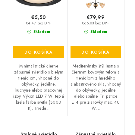
€5,50
€79,99
€4,47 bez DPH
€65,03 bez DPH
Skladom
Skladom
DO KOŠÍKA
DO KOŠÍKA
Minimalistické čierne
Mediteránsky štýl lustra s
zápustné svietidlo s bielym
čiernym kovovým telom a
tienidlom, vhodné do
tienidlom z hnedého
obývačky, jedálne,
alabastrového skla, vhodný
kuchyne alebo pracovnej
do obývačky, jedálne
izby. Výkon LED 7 W, teplá
alebo spálne. Tri pätice
biela farba svetla (3000
E14 pre žiarovky max. 40
K). Trieda...
W....
Stolové svietidlo
Zápustné svietidlo