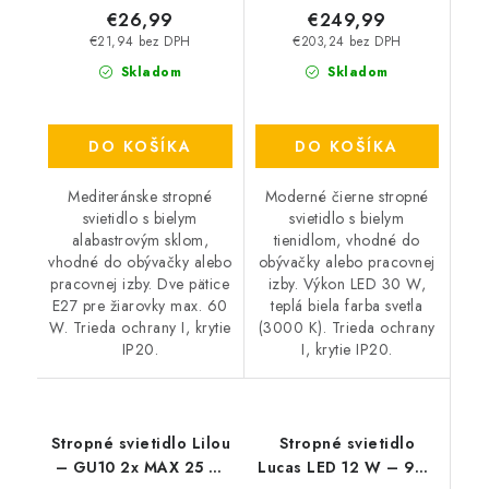
€26,99
€249,99
€21,94 bez DPH
€203,24 bez DPH
Skladom
Skladom
DO KOŠÍKA
DO KOŠÍKA
Mediteránske stropné
Moderné čierne stropné
svietidlo s bielym
svietidlo s bielym
alabastrovým sklom,
tienidlom, vhodné do
vhodné do obývačky alebo
obývačky alebo pracovnej
pracovnej izby. Dve pätice
izby. Výkon LED 30 W,
E27 pre žiarovky max. 60
teplá biela farba svetla
W. Trieda ochrany I, krytie
(3000 K). Trieda ochrany
IP20.
I, krytie IP20.
Stropné svietidlo Lilou
Stropné svietidlo
– GU10 2x MAX 25 W
Lucas LED 12 W – 900