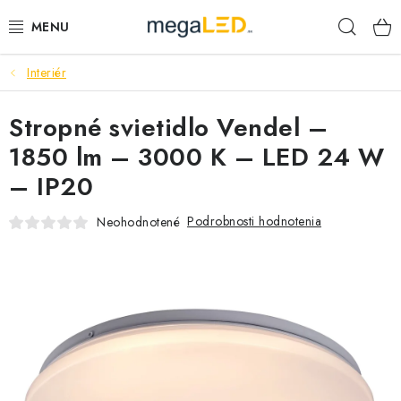
Prejsť
Hľad
na
obsah
Interiér
PRIEMYSEL
Stropné svietidlo Vendel –
SVIETIDLÁ
1850 lm – 3000 K – LED 24 W
ŽIAROVKY A TRUBICE
– IP20
PRACOVNÉ SVIETIDLÁ
Podrobnosti hodnotenia
Neohodnotené
ELEKTROMATERIÁL
VENTILÁTORY
SAMSUNG SVIETIDLÁ