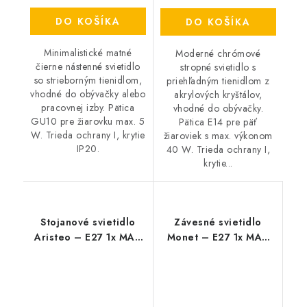
DO KOŠÍKA
DO KOŠÍKA
Minimalistické matné
Moderné chrómové
čierne nástenné svietidlo
stropné svietidlo s
so strieborným tienidlom,
priehľadným tienidlom z
vhodné do obývačky alebo
akrylových kryštálov,
pracovnej izby. Pätica
vhodné do obývačky.
GU10 pre žiarovku max. 5
Pätica E14 pre päť
W. Trieda ochrany I, krytie
žiaroviek s max. výkonom
IP20.
40 W. Trieda ochrany I,
krytie...
Stojanové svietidlo
Závesné svietidlo
Aristeo – E27 1x MAX
Monet – E27 1x MAX
40 W – IP20
40 W – IP20