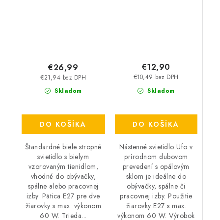
€12,90
€26,99
€10,49 bez DPH
€21,94 bez DPH
Skladom
Skladom
DO KOŠÍKA
DO KOŠÍKA
Nástenné svietidlo Ufo v
Štandardné biele stropné
prírodnom dubovom
svietidlo s bielym
prevedení s opálovým
vzorovaným tienidlom,
sklom je ideálne do
vhodné do obývačky,
obývačky, spálne či
spálne alebo pracovnej
pracovnej izby. Použitie
izby. Pätica E27 pre dve
žiarovky E27 s max.
žiarovky s max. výkonom
výkonom 60 W. Výrobok
60 W. Trieda...