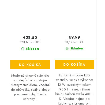
– IP20
lm – 4000 K – IP20
€9,99
€28,50
€8,12 bez DPH
€23,17 bez DPH
Skladom
Skladom
DO KOŠÍKA
DO KOŠÍKA
Funkčné stropné LED
Moderné stropné svietidlo
svietidlo Lucas s výkonom
v zlatej farbe s matným
12 W, svetelným tokom
čiernym tienidlom, vhodné
900 lm a neutrálnou
do obývačky, spálne alebo
bielou farbou svetla 4000
pracovnej izby. Trieda
K. Vhodné najmä do
ochrany I.
kuchyne, s priemerom