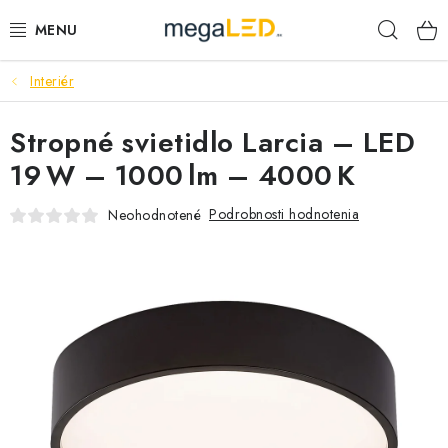
Prejsť
Hľad
na
obsah
Interiér
PRIEMYSEL
Stropné svietidlo Larcia – LED
SVIETIDLÁ
19 W – 1000 lm – 4000 K
ŽIAROVKY A TRUBICE
Podrobnosti hodnotenia
Neohodnotené
PRACOVNÉ SVIETIDLÁ
ELEKTROMATERIÁL
VENTILÁTORY
SAMSUNG SVIETIDLÁ