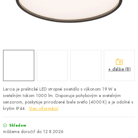
SOLÁRNE SYSTÉMY
SEZÓNNE VÝPREDAJE POĽNOPOTREBY
DOM A ZÁHRADA
OBCHODNÉ PODMIENKY
KONTAKTY
+ ďalšie (8)
O NÁS - MEGALED & JANTON ZÁKAMENNÉ
Larcia je praktické LED stropné svietidlo s výkonom 19 W a
svetelným tokom 1000 lm. Disponuje pohybovým a svetelným
Reklamácie a formulár na odstúpenie od zmluvy
senzorom, poskytuje prirodzené biele svetlo (4000 K) a je odolné s
Obchodné podmienky
Podmienky ochrany osobných údajov
krytím IP44.
Viac informácií
O nás - MEGALED & JANTON Zákamenné
Skladom
Zľavy pre profíkov
Hodnotenie obchodu
Moja objednávka
12.8.2026