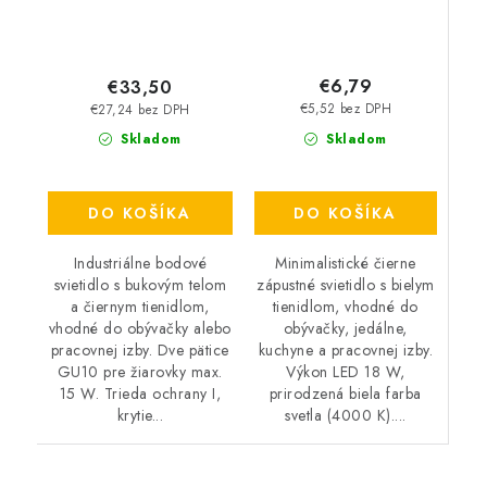
€6,79
€33,50
€5,52 bez DPH
€27,24 bez DPH
Skladom
Skladom
DO KOŠÍKA
DO KOŠÍKA
Minimalistické čierne
Industriálne bodové
zápustné svietidlo s bielym
svietidlo s bukovým telom
tienidlom, vhodné do
a čiernym tienidlom,
obývačky, jedálne,
vhodné do obývačky alebo
kuchyne a pracovnej izby.
pracovnej izby. Dve pätice
Výkon LED 18 W,
GU10 pre žiarovky max.
prirodzená biela farba
15 W. Trieda ochrany I,
svetla (4000 K)....
krytie...