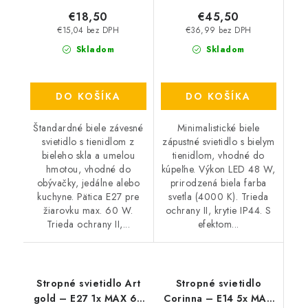
€18,50
€45,50
€15,04 bez DPH
€36,99 bez DPH
Skladom
Skladom
DO KOŠÍKA
DO KOŠÍKA
Štandardné biele závesné
Minimalistické biele
svietidlo s tienidlom z
zápustné svietidlo s bielym
bieleho skla a umelou
tienidlom, vhodné do
hmotou, vhodné do
kúpeľne. Výkon LED 48 W,
obývačky, jedálne alebo
prirodzená biela farba
kuchyne. Pätica E27 pre
svetla (4000 K). Trieda
žiarovku max. 60 W.
ochrany II, krytie IP44. S
Trieda ochrany II,...
efektom...
Stropné svietidlo Art
Stropné svietidlo
gold – E27 1x MAX 60
Corinna – E14 5x MAX