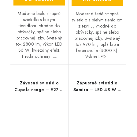
Moderné biele stropné
Moderné šedé stropné
svietidlo s bielym
svietidlo s bielym tienidlom
tienidlom, vhodné do
z textilu, vhodné do
obývačky, spálne alebo
obývačky, spálne alebo
pracovnej izby. Svetelný
pracovnej izby. Svetelný
tok 2800 lm, výkon LED
tok 970 lm, teplá biela
36 W, hviezdny efekt.
farba svetla (3000 K).
Trieda ochrany I,...
Výkon LED...
Závesné svietidlo
Zápustné svietidlo
Cupola range – E27 1x
Samira – LED 48 W –
MAX 60 W – IP20
IP44