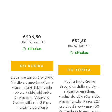
60 W – IP20
€206,50
€82,50
€167,89 bez DPH
€67,07 bez DPH
Skladom
Skladom
DO KOŠÍKA
DO KOŠÍKA
Elegantné závesné svietidlo
Mediteránske čierne
Ninelle s dymovým sklom a
stropné svietidlo s bielym
visiacimi kryštálikmi dodá
alabastrovým sklom,
noblesu každej obývačke
vhodné do obývačky alebo
či pracovni. Vybavené
pracovnej izby. Pätica E27
šiestimi päticami G9 pre
pre dve žiarovky max. 60
intenzívne osvetlenie.
W. Trieda ochrany I, krytie