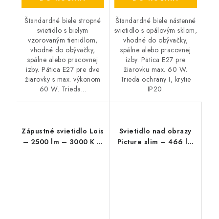
Štandardné biele stropné
Štandardné biele nástenné
svietidlo s bielym
svietidlo s opálovým sklom,
vzorovaným tienidlom,
vhodné do obývačky,
vhodné do obývačky,
spálne alebo pracovnej
spálne alebo pracovnej
izby. Pätica E27 pre
izby. Pätica E27 pre dve
žiarovku max. 60 W.
žiarovky s max. výkonom
Trieda ochrany I, krytie
60 W. Trieda...
IP20.
Zápustné svietidlo Lois
Svietidlo nad obrazy
– 2500 lm – 3000 K –
Picture slim – 466 lm
LED 36 W – IP20
– 4000 K – LED 12 W
– IP20