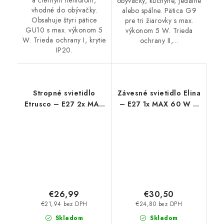
a čiernym tienidlom,
obývačky, kuchyne, jedálne
vhodné do obývačky.
alebo spálne. Pätica G9
Obsahuje štyri pätice
pre tri žiarovky s max.
GU10 s max. výkonom 5
výkonom 5 W. Trieda
W. Trieda ochrany I, krytie
ochrany II,...
IP20.
Stropné svietidlo
Závesné svietidlo Elina
Etrusco – E27 2x MAX
– E27 1x MAX 60 W –
60 W – IP20
IP20
€26,99
€30,50
€21,94 bez DPH
€24,80 bez DPH
Skladom
Skladom