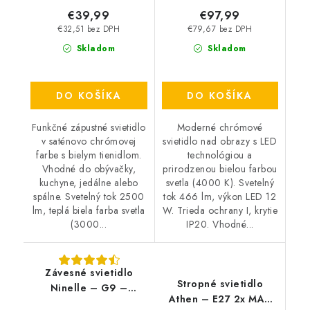
€39,99
€97,99
€32,51 bez DPH
€79,67 bez DPH
Skladom
Skladom
DO KOŠÍKA
DO KOŠÍKA
Funkčné zápustné svietidlo
Moderné chrómové
v saténovo chrómovej
svietidlo nad obrazy s LED
farbe s bielym tienidlom.
technológiou a
Vhodné do obývačky,
prirodzenou bielou farbou
kuchyne, jedálne alebo
svetla (4000 K). Svetelný
spálne. Svetelný tok 2500
tok 466 lm, výkon LED 12
lm, teplá biela farba svetla
W. Trieda ochrany I, krytie
(3000...
IP20. Vhodné...
Závesné svietidlo
Stropné svietidlo
Ninelle – G9 –
Athen – E27 2x MAX
6×40 W – IP20