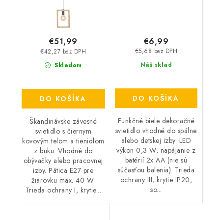
€6,99
€51,99
€5,68 bez DPH
€42,27 bez DPH
Náš sklad
Skladom
DO KOŠÍKA
DO KOŠÍKA
Funkčné biele dekoračné
Škandinávske závesné
svietidlo vhodné do spálne
svietidlo s čiernym
alebo detskej izby. LED
kovovým telom a tienidlom
výkon 0,3 W, napájanie z
z buku. Vhodné do
batérií 2x AA (nie sú
obývačky alebo pracovnej
súčasťou balenia). Trieda
izby. Pätica E27 pre
ochrany III, krytie IP20,
žiarovku max. 40 W.
so...
Trieda ochrany I, krytie...