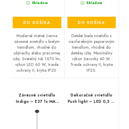
Skladom
Skladom
DO KOŠÍKA
DO KOŠÍKA
Moderné matné čierne
Detské biele svietidlo s
závesné svietidlo s bielym
viacfarebným papierovým
tienidlom, vhodné do
tienidlom, vhodné do
obývačky alebo pracovnej
detskej izby. Maximálny
izby. Svetelný tok 1670 lm,
výkon žiarovky 40 W.
výkon LED 60 W, trieda
Trieda ochrany II, krytie
ochrany II, krytie IP20.
IP20.
Závesné svietidlo
Dekoračné svietidlo
Indigo – E27 1x MAX
Push light – LED 0,3 W
40 W – IP20
– IP20