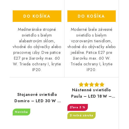
DO KOŠÍKA
DO KOŠÍKA
Mediteránske stropné
Moderné biele závesné
svietidlo s bielym
svietidlo s bielym
alabastrovým sklom,
vzorovaným tienidlom,
vhodné do obývačky alebo
vhodné do obývačky alebo
pracovnej izby. Dve pätice
jedálne. Pätica E27 pre
E27 pre žiarovky max. 60
žiarovku max. 60 W.
W. Trieda ochrany I, krytie
Trieda ochrany I, krytie
IP20.
IP20.
Nástenné svietidlo
Stojanové svietidlo
Paula – LED 18 W –
Domiro – LED 30 W +
1400 lm – 4000 K –
E27 – 3000 K
3 %
IP20
Novinka
2 ročná záruka