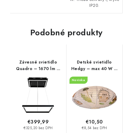
IP20.
Podobné produkty
Závesné svietidlo
Detské svietidlo
Quadro – 1670 lm –
Hedgy – max 40 W –
4000 K – LED 60 W –
IP20
Novinka
IP20
€399,99
€10,50
€325,20 bez DPH
€8,54 bez DPH