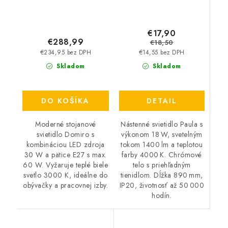
€17,90
€288,99
€18,50
€234,95 bez DPH
€14,55 bez DPH
Skladom
Skladom
DETAIL
DO KOŠÍKA
Nástenné svietidlo Paula s
Moderné stojanové
výkonom 18 W, svetelným
svietidlo Domiro s
tokom 1400 lm a teplotou
kombináciou LED zdroja
farby 4000 K. Chrómové
30 W a pätice E27 s max.
telo s priehľadným
60 W. Vyžaruje teplé biele
tienidlom. Dĺžka 890 mm,
svetlo 3000 K, ideálne do
IP20, životnosť až 50 000
obývačky a pracovnej izby.
hodín.