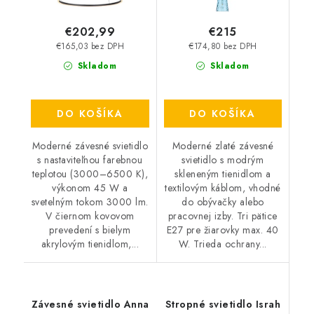
€202,99
€215
€165,03 bez DPH
€174,80 bez DPH
Skladom
Skladom
DO KOŠÍKA
DO KOŠÍKA
Moderné závesné svietidlo
Moderné zlaté závesné
s nastaviteľnou farebnou
svietidlo s modrým
teplotou (3000–6500 K),
skleneným tienidlom a
výkonom 45 W a
textilovým káblom, vhodné
svetelným tokom 3000 lm.
do obývačky alebo
V čiernom kovovom
pracovnej izby. Tri pätice
prevedení s bielym
E27 pre žiarovky max. 40
akrylovým tienidlom,...
W. Trieda ochrany...
Závesné svietidlo Anna
Stropné svietidlo Israh