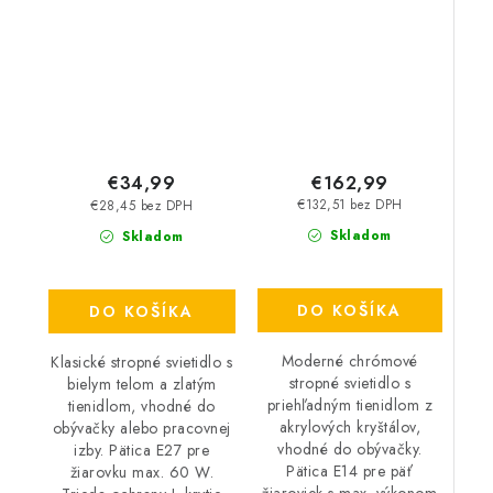
W – IP20
40 W – IP20
€162,99
€34,99
€132,51 bez DPH
€28,45 bez DPH
Skladom
Skladom
DO KOŠÍKA
DO KOŠÍKA
Moderné chrómové
Klasické stropné svietidlo s
stropné svietidlo s
bielym telom a zlatým
priehľadným tienidlom z
tienidlom, vhodné do
akrylových kryštálov,
obývačky alebo pracovnej
vhodné do obývačky.
izby. Pätica E27 pre
Pätica E14 pre päť
žiarovku max. 60 W.
žiaroviek s max. výkonom