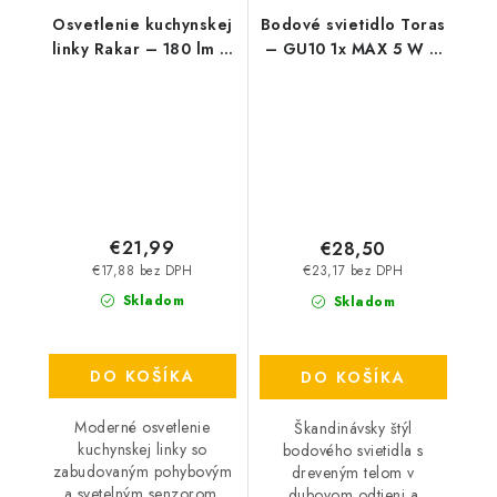
Osvetlenie kuchynskej
Bodové svietidlo Toras
linky Rakar – 180 lm –
– GU10 1x MAX 5 W –
4000 K – LED 3 W –
IP20
IP20
€21,99
€28,50
€17,88 bez DPH
€23,17 bez DPH
Skladom
Skladom
DO KOŠÍKA
DO KOŠÍKA
Moderné osvetlenie
Škandinávsky štýl
kuchynskej linky so
bodového svietidla s
zabudovaným pohybovým
dreveným telom v
a svetelným senzorom.
dubovom odtieni a