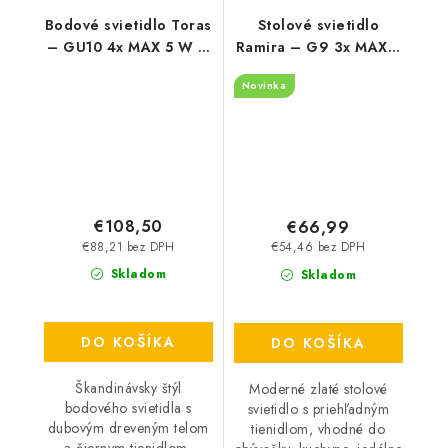
Bodové svietidlo Toras
Stolové svietidlo
– GU10 4x MAX 5 W –
Ramira – G9 3x MAX 5
IP20
W – IP20
Novinka
€108,50
€66,99
€88,21 bez DPH
€54,46 bez DPH
Skladom
Skladom
DO KOŠÍKA
DO KOŠÍKA
Škandinávsky štýl
Moderné zlaté stolové
bodového svietidla s
svietidlo s priehľadným
dubovým dreveným telom
tienidlom, vhodné do