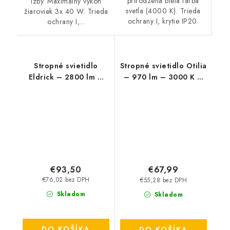
prirodzená biela farba
izby. Maximálny výkon
svetla (4000 K). Trieda
žiaroviek 3x 40 W. Trieda
ochrany I, krytie IP20.
ochrany I,...
Stropné svietidlo
Stropné svietidlo Otilia
Eldrick – 2800 lm –
– 970 lm – 3000 K –
4000 K – LED 36 W –
LED 22 W – IP20
IP20
€93,50
€67,99
€76,02 bez DPH
€55,28 bez DPH
Skladom
Skladom
DO KOŠÍKA
DO KOŠÍKA