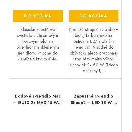
DO KOŠÍKA
DO KOŠÍKA
Klasické kúpeľňové
Klasické stropné svietidlo v
svietidlo s chrómovým
bielej farbe s dvoma
kovovým telom a
päticami E27 a zlatým
priehľadným skleneným
tienidlom. Vhodné do
tienidlom, vhodné do
obývačky alebo pracovnej
kúpeľne s krytím IP44.
izby. Maximálny výkon
žiaroviek 2x 60 W. Trieda
ochrany I,...
Bodové svietidlo Mac
Zápustné svietidlo
– GU10 2x MAX 15 W –
Shaun2 – LED 18 W –
IP20
IP20