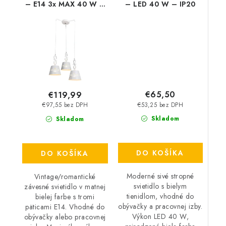
– E14 3x MAX 40 W –
– LED 40 W – IP20
IP20
€65,50
€119,99
€53,25 bez DPH
€97,55 bez DPH
Skladom
Skladom
DO KOŠÍKA
DO KOŠÍKA
Moderné sivé stropné
Vintage/romantické
svietidlo s bielym
závesné svietidlo v matnej
tienidlom, vhodné do
bielej farbe s tromi
obývačky a pracovnej izby.
päticami E14. Vhodné do
Výkon LED 40 W,
obývačky alebo pracovnej