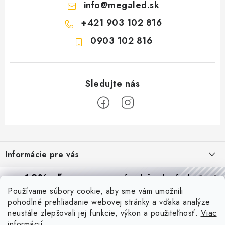
info
@
megaled.sk
+421 903 102 816
0903 102 816
Z
á
Informácie pre vás
p
ä
Reklamácie a formulár na odstúpenie od zmluvy
10% zľava
na prvú objednávku
Prijímame online platby
t
Používame súbory cookie, aby sme vám umožnili
Obchodné podmienky
Prihláste sa a
získajte
zľavu aj praktické tipy,
vďaka ktorým
i
pohodlné prehliadanie webovej stránky a vďaka analýze
budete svietiť lepšie a platiť menej.
Blog
e
Podmienky ochrany osobných údajov
neustále zlepšovali jej funkcie, výkon a použiteľnosť.
Viac
informácií