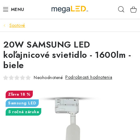
Prejsť
Hľad
na
obsah
Spotové
PRIEMYSEL
20W SAMSUNG LED
SVIETIDLÁ
koľajnicové svietidlo - 1600lm -
ŽIAROVKY A TRUBICE
biele
PRACOVNÉ SVIETIDLÁ
Podrobnosti hodnotenia
Neohodnotené
ELEKTROMATERIÁL
18 %
Samsung LED
VENTILÁTORY
5 ročná záruka
SAMSUNG SVIETIDLÁ