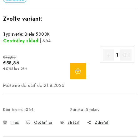
Typ svetla: Biela 5000K
Centrálny sklad
| 364
€72,08
€58,86
DO
€47,85 bez DPH
KOŠÍKA
21.8.2026
Kód tovaru:
364
Záruka
:
5 rokov
Tlač
Opýtať sa
Strážiť
Zdieľať