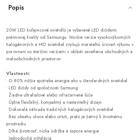
Popis
20W LED koľajnicové svietidlo je vybavené LED diódami
prémiovej kvality od Samsungu. Novšie verzie vysokovýkonných
halogénových a HID svietidiel zvyšujú merateľnú úroveň výkonu v
porovnaní so staršími verziami v oblasti osvetlenia obchodných a
maloobchodných priestorov.
Vlastnosti:
• O 80% nižšia spotreba energie ako u štandardných svietidiel
• LED diódy od spoločnosti Samsung
• Žiadne ultrafialové alebo infračervené lúče
• Úplne flexibilný, kompaktný a nastaviteľný dizajn
• Dokonalá náhrada tradičných halogénových svietidiel
• Bez obsahu olova alebo ortuti, preto je šetrný k životnému
prostrediu
• Dlhá životnosť, nízka údržba a úspora energie
• Jednoduchá inštalácia