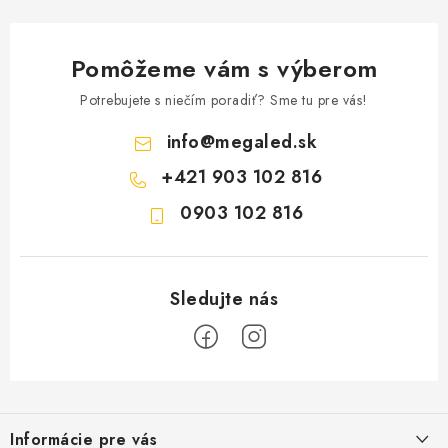
Pomôžeme vám s výberom
Potrebujete s niečím poradiť? Sme tu pre vás!
info
@
megaled.sk
+421 903 102 816
0903 102 816
Z
á
Informácie pre vás