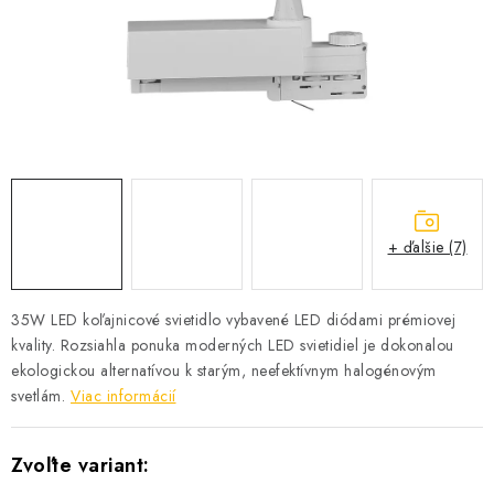
SOLÁRNE SYSTÉMY
SEZÓNNE VÝPREDAJE POĽNOPOTREBY
DOM A ZÁHRADA
OBCHODNÉ PODMIENKY
KONTAKTY
+ ďalšie (7)
O NÁS - MEGALED & JANTON ZÁKAMENNÉ
35W LED koľajnicové svietidlo vybavené LED diódami prémiovej
kvality. Rozsiahla ponuka moderných LED svietidiel je dokonalou
Reklamácie a formulár na odstúpenie od zmluvy
ekologickou alternatívou k starým, neefektívnym halogénovým
Obchodné podmienky
Podmienky ochrany osobných údajov
svetlám.
Viac informácií
O nás - MEGALED & JANTON Zákamenné
Zľavy pre profíkov
Hodnotenie obchodu
Moja objednávka