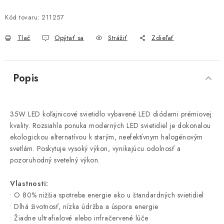
Kód tovaru:
211257
Tlač
Opýtať sa
Strážiť
Zdieľať
Popis
35W LED koľajnicové svietidlo vybavené LED diódami prémiovej
kvality. Rozsiahla ponuka moderných LED svietidiel je dokonalou
ekologickou alternatívou k starým, neefektívnym halogénovým
svetlám. Poskytuje vysoký výkon, vynikajúcu odolnosť a
pozoruhodný svetelný výkon.
Vlastnosti:
• O 80% nižšia spotreba energie ako u štandardných svietidiel
• Dlhá životnosť, nízka údržba a úspora energie
• Žiadne ultrafialové alebo infračervené lúče