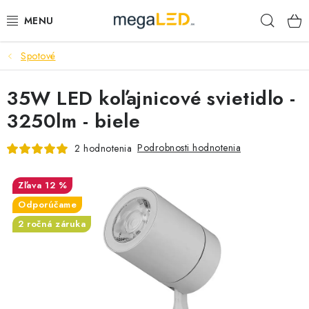
Prejsť
Hľad
na
obsah
Spotové
PRIEMYSEL
35W LED koľajnicové svietidlo -
SVIETIDLÁ
3250lm - biele
ŽIAROVKY A TRUBICE
Podrobnosti hodnotenia
2 hodnotenia
PRACOVNÉ SVIETIDLÁ
12 %
ELEKTROMATERIÁL
Odporúčame
2 ročná záruka
VENTILÁTORY
SAMSUNG SVIETIDLÁ