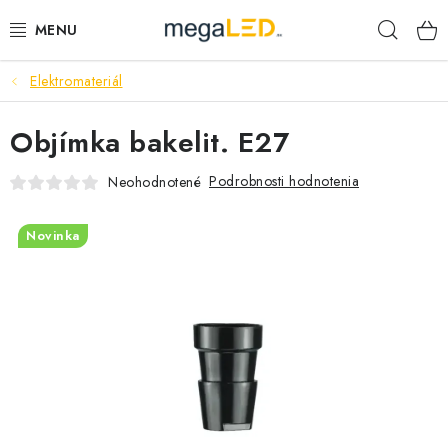
Prejsť
Hľad
na
obsah
Elektromateriál
PRIEMYSEL
Objímka bakelit. E27
SVIETIDLÁ
Podrobnosti hodnotenia
Neohodnotené
ŽIAROVKY A TRUBICE
Novinka
PRACOVNÉ SVIETIDLÁ
ELEKTROMATERIÁL
VENTILÁTORY
SAMSUNG SVIETIDLÁ