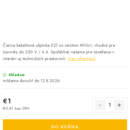
SOLÁRNE SYSTÉMY
SEZÓNNE VÝPREDAJE POĽNOPOTREBY
DOM A ZÁHRADA
Čierna bakelitová objímka E27 so závitom M10x1, vhodná pre
OBCHODNÉ PODMIENKY
žiarovky do 250 V / 4 A. Spoľahlivé riešenie pre osvetlenie v
interiéri aj technických priestoroch.
Viac informácií
KONTAKTY
Skladom
O NÁS - MEGALED & JANTON ZÁKAMENNÉ
12.8.2026
Reklamácie a formulár na odstúpenie od zmluvy
€1
Obchodné podmienky
Podmienky ochrany osobných údajov
€0,81 bez DPH
O nás - MEGALED & JANTON Zákamenné
Jednotková cena:
Zľavy pre profíkov
Hodnotenie obchodu
Moja objednávka
DO KOŠÍKA