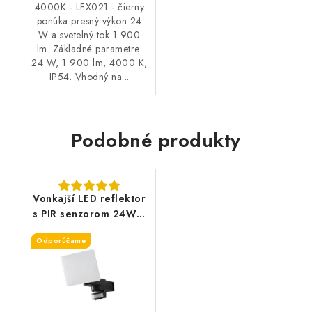
4000K - LFX021 - čierny
ponúka presný výkon 24
W a svetelný tok 1 900
lm. Základné parametre:
24 W, 1 900 lm, 4000 K,
IP54. Vhodný na...
Podobné produkty
Vonkajší LED reflektor
s PIR senzorom 24W /
4000K - LFX021 -
Odporúčame
čierny