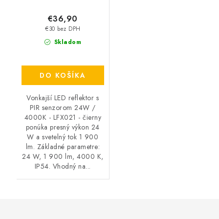
€36,90
€30 bez DPH
Skladom
DO KOŠÍKA
Vonkajší LED reflektor s
PIR senzorom 24W /
4000K - LFX021 - čierny
ponúka presný výkon 24
W a svetelný tok 1 900
lm. Základné parametre:
24 W, 1 900 lm, 4000 K,
IP54. Vhodný na...