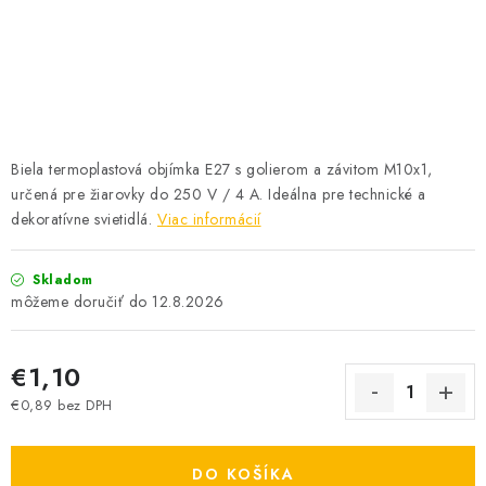
SOLÁRNE SYSTÉMY
SEZÓNNE VÝPREDAJE POĽNOPOTREBY
DOM A ZÁHRADA
Biela termoplastová objímka E27 s golierom a závitom M10x1,
OBCHODNÉ PODMIENKY
určená pre žiarovky do 250 V / 4 A. Ideálna pre technické a
dekoratívne svietidlá.
Viac informácií
KONTAKTY
Skladom
O NÁS - MEGALED & JANTON ZÁKAMENNÉ
12.8.2026
Reklamácie a formulár na odstúpenie od zmluvy
€1,10
Obchodné podmienky
Podmienky ochrany osobných údajov
€0,89 bez DPH
O nás - MEGALED & JANTON Zákamenné
Jednotková cena:
Zľavy pre profíkov
Hodnotenie obchodu
Moja objednávka
DO KOŠÍKA