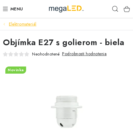
Prejsť
Hľad
na
obsah
Elektromateriál
PRIEMYSEL
Objímka E27 s golierom - biela
SVIETIDLÁ
Podrobnosti hodnotenia
Neohodnotené
ŽIAROVKY A TRUBICE
Novinka
PRACOVNÉ SVIETIDLÁ
ELEKTROMATERIÁL
VENTILÁTORY
SAMSUNG SVIETIDLÁ