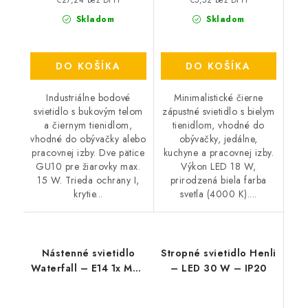
€27,24 bez DPH
€5,52 bez DPH
Skladom
Skladom
DO KOŠÍKA
DO KOŠÍKA
Industriálne bodové
Minimalistické čierne
svietidlo s bukovým telom
zápustné svietidlo s bielym
a čiernym tienidlom,
tienidlom, vhodné do
vhodné do obývačky alebo
obývačky, jedálne,
pracovnej izby. Dve pätice
kuchyne a pracovnej izby.
GU10 pre žiarovky max.
Výkon LED 18 W,
15 W. Trieda ochrany I,
prirodzená biela farba
krytie...
svetla (4000 K)....
Nástenné svietidlo
Stropné svietidlo Henli
Waterfall – E14 1x MAX
– LED 30 W – IP20
40 W – IP20