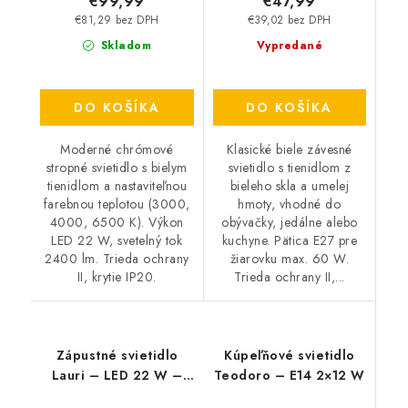
€99,99
€47,99
€81,29 bez DPH
€39,02 bez DPH
Skladom
Vypredané
DO KOŠÍKA
DO KOŠÍKA
Moderné chrómové
Klasické biele závesné
stropné svietidlo s bielym
svietidlo s tienidlom z
tienidlom a nastaviteľnou
bieleho skla a umelej
farebnou teplotou (3000,
hmoty, vhodné do
4000, 6500 K). Výkon
obývačky, jedálne alebo
LED 22 W, svetelný tok
kuchyne. Pätica E27 pre
2400 lm. Trieda ochrany
žiarovku max. 60 W.
II, krytie IP20.
Trieda ochrany II,...
Zápustné svietidlo
Kúpeľňové svietidlo
Lauri – LED 22 W –
Teodoro – E14 2×12 W
IP20