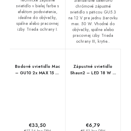
Štandardné saténovo
svietidlo v bielej farbe s
chrómové zápustné
efektom podsvietenia,
svietidlo s päticou GU5.3
ideálne do obývačky,
na 12 V pre jednu žiarovku
spálne alebo pracovnej
max. 50 W. Vhodné do
izby. Trieda ochrany I.
obývačky, spálne alebo
pracovnej izby. Trieda
ochrany III, krytie...
Bodové svietidlo Mac
Zápustné svietidlo
– GU10 2x MAX 15 W
Shaun2 – LED 18 W –
– IP20
IP20
€33,50
€6,79