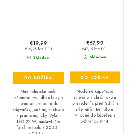
€57,99
€19,99
€47,15 bez DPH
€16,25 bez DPH
Skladom
Skladom
DO KOŠÍKA
DO KOŠÍKA
Moderné kúpeľňové
Minimalistické biele
svietidlo v chrómovom
zápustné svietidlo s bielym
prevedení s priehľadným
tienidlom, vhodné do
skleneným tienidlom.
obývačky, jedálne, kuchyne
Vhodné do kúpeľne, s
a pracovnej izby. Výkon
ochranou IP44.
LED 22 W, nastaviteľná
farebná teplota 3000–
6000 K....