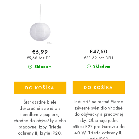
40 W – IP20
€47,50
€6,99
€38,62 bez DPH
€5,68 bez DPH
Skladom
Skladom
DO KOŠÍKA
DO KOŠÍKA
Industriálne matné čierne
Štandardné biele
závesné svietidlo vhodné
dekoračné svietidlo s
do obývačky a pracovnej
tienidlom z papiera,
izby. Obsahuje jednu
vhodné do obývačky alebo
päticu E27 pre žiarovku do
pracovnej izby. Trieda
40 W. Trieda ochrany II,
ochrany II, krytie IP20.