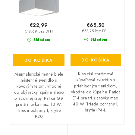
€65,50
€22,99
€53,25 bez DPH
€18,69 bez DPH
Skladom
Skladom
DO KOŠÍKA
DO KOŠÍKA
Klasické chrómové
Minimalistické matné biele
kúpeľňové svietidlo s
nástenné svietidlo s
priehľadným tienidlom,
kovovým telom, vhodné
vhodné do kúpeľne. Pätica
do obývačky, spálne alebo
E14 pre tri žiarovky max.
pracovnej izby. Pätica G9
40 W. Trieda ochrany I,
pre žiarovku max. 10 W.
krytie IP44.
Trieda ochrany I, krytie
IP20.