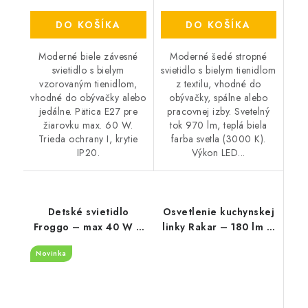
DO KOŠÍKA
DO KOŠÍKA
Moderné biele závesné
Moderné šedé stropné
svietidlo s bielym
svietidlo s bielym tienidlom
vzorovaným tienidlom,
z textilu, vhodné do
vhodné do obývačky alebo
obývačky, spálne alebo
jedálne. Pätica E27 pre
pracovnej izby. Svetelný
žiarovku max. 60 W.
tok 970 lm, teplá biela
Trieda ochrany I, krytie
farba svetla (3000 K).
IP20.
Výkon LED...
Detské svietidlo
Osvetlenie kuchynskej
Froggo – max 40 W –
linky Rakar – 180 lm –
IP20
4000 K – LED 3 W –
Novinka
IP20