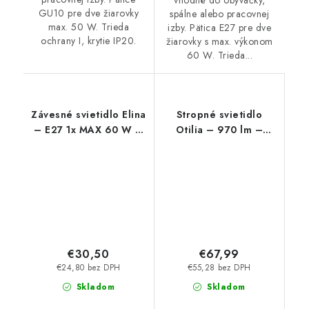
vhodné do obývačky,
GU10 pre dve žiarovky
spálne alebo pracovnej
max. 50 W. Trieda
izby. Pätica E27 pre dve
ochrany I, krytie IP20.
žiarovky s max. výkonom
60 W. Trieda...
Závesné svietidlo Elina
Stropné svietidlo
– E27 1x MAX 60 W –
Otilia – 970 lm –
IP20
3000 K – LED 22 W –
IP20
€30,50
€67,99
€24,80 bez DPH
€55,28 bez DPH
Skladom
Skladom