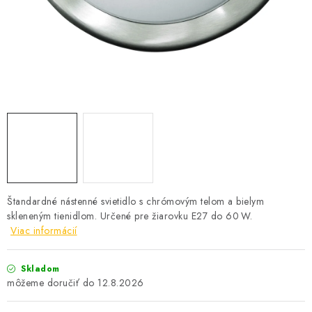
SOLÁRNE SYSTÉMY
SEZÓNNE VÝPREDAJE POĽNOPOTREBY
DOM A ZÁHRADA
OBCHODNÉ PODMIENKY
KONTAKTY
O NÁS - MEGALED & JANTON ZÁKAMENNÉ
Štandardné nástenné svietidlo s chrómovým telom a bielym
skleneným tienidlom. Určené pre žiarovku E27 do 60 W.
Reklamácie a formulár na odstúpenie od zmluvy
Viac informácií
Obchodné podmienky
Podmienky ochrany osobných údajov
O nás - MEGALED & JANTON Zákamenné
Skladom
12.8.2026
Zľavy pre profíkov
Hodnotenie obchodu
Moja objednávka