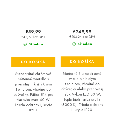
€249,99
€59,99
€203,24 bez DPH
€48,77 bez DPH
Skladom
Skladom
DO KOŠÍKA
DO KOŠÍKA
Moderné čierne stropné
Štandardné chrómové
svietidlo s bielym
nástenné svietidlo s
tienidlom, vhodné do
priesvitným krištáľovým
obývačky alebo pracovnej
tienidlom, vhodné do
izby. Výkon LED 30 W,
obývačky. Pätica E14 pre
teplá biela farba svetla
žiarovku max. 40 W.
(3000 K). Trieda ochrany
Trieda ochrany I, krytie
I, krytie IP20.
IP20.