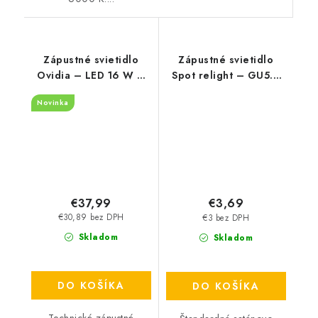
Zápustné svietidlo
Zápustné svietidlo
Ovidia – LED 16 W –
Spot relight – GU5.3
3000 K – IP20
12V 1x MAX 50 W –
Novinka
IP20
€37,99
€3,69
€30,89 bez DPH
€3 bez DPH
Skladom
Skladom
DO KOŠÍKA
DO KOŠÍKA
Technické zápustné