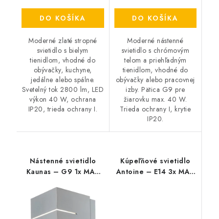
DO KOŠÍKA
DO KOŠÍKA
Moderné zlaté stropné
Moderné nástenné
svietidlo s bielym
svietidlo s chrómovým
tienidlom, vhodné do
telom a priehľadným
obývačky, kuchyne,
tienidlom, vhodné do
jedálne alebo spálne.
obývačky alebo pracovnej
Svetelný tok 2800 lm, LED
izby. Pätica G9 pre
výkon 40 W, ochrana
žiarovku max. 40 W.
IP20, trieda ochrany I.
Trieda ochrany I, krytie
IP20.
Nástenné svietidlo
Kúpeľňové svietidlo
Kaunas – G9 1x MAX
Antoine – E14 3x MAX
10 W – IP20
40 W – IP44