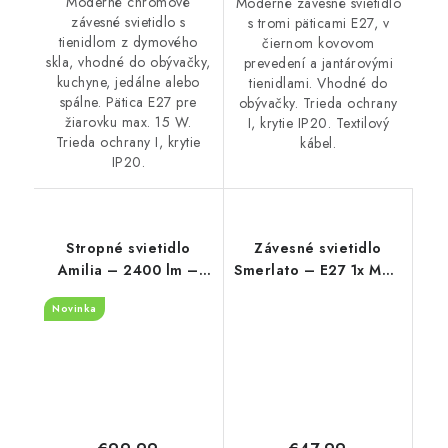
Moderné chrómové
Moderné závesné svietidlo
závesné svietidlo s
s tromi päticami E27, v
tienidlom z dymového
čiernom kovovom
skla, vhodné do obývačky,
prevedení a jantárovými
kuchyne, jedálne alebo
tienidlami. Vhodné do
spálne. Pätica E27 pre
obývačky. Trieda ochrany
žiarovku max. 15 W.
I, krytie IP20. Textilový
Trieda ochrany I, krytie
kábel.
IP20.
Stropné svietidlo
Závesné svietidlo
Amilia – 2400 lm –
Smerlato – E27 1x MAX
3000, 4000, 6500 K –
60 W – IP20
Novinka
LED 22 W – IP20