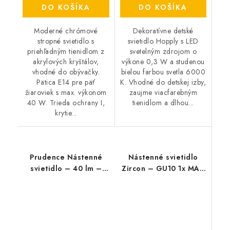
DO KOŠÍKA
DO KOŠÍKA
Moderné chrómové
Dekoratívne detské
stropné svietidlo s
svietidlo Hopply s LED
priehľadným tienidlom z
svetelným zdrojom o
akrylových kryštálov,
výkone 0,3 W a studenou
vhodné do obývačky.
bielou farbou svetla 6000
Pätica E14 pre päť
K. Vhodné do detskej izby,
žiaroviek s max. výkonom
zaujme viacfarebným
40 W. Trieda ochrany I,
tienidlom a dlhou...
krytie...
Prudence Nástenné
Nástenné svietidlo
svietidlo – 40 lm –
Zircon – GU10 1x MAX
E27
5 W – IP20