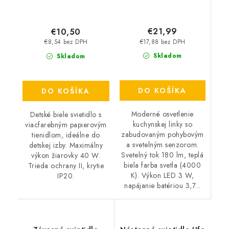
€21,99
€10,50
€17,88 bez DPH
€8,54 bez DPH
Skladom
Skladom
DO KOŠÍKA
DO KOŠÍKA
Moderné osvetlenie
Detské biele svietidlo s
kuchynskej linky so
viacfarebným papierovým
zabudovaným pohybovým
tienidlom, ideálne do
a svetelným senzorom.
detskej izby. Maximálny
Svetelný tok 180 lm, teplá
výkon žiarovky 40 W.
biela farba svetla (4000
Trieda ochrany II, krytie
K). Výkon LED 3 W,
IP20.
napájanie batériou 3,7...