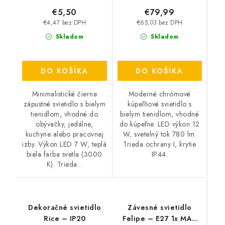
€5,50
€79,99
€4,47 bez DPH
€65,03 bez DPH
Skladom
Skladom
DO KOŠÍKA
DO KOŠÍKA
Minimalistické čierne
Moderné chrómové
zápustné svietidlo s bielym
kúpeľňové svietidlo s
tienidlom, vhodné do
bielym tienidlom, vhodné
obývačky, jedálne,
do kúpeľne. LED výkon 12
kuchyne alebo pracovnej
W, svetelný tok 780 lm.
izby. Výkon LED 7 W, teplá
Trieda ochrany I, krytie
biela farba svetla (3000
IP44.
K). Trieda...
Dekoračné svietidlo
Závesné svietidlo
Rice – IP20
Felipe – E27 1x MAX