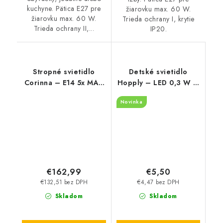
kuchyne. Pätica E27 pre
žiarovku max. 60 W.
žiarovku max. 60 W.
Trieda ochrany I, krytie
Trieda ochrany II,...
IP20.
Stropné svietidlo
Detské svietidlo
Corinna – E14 5x MAX
Hopply – LED 0,3 W –
40 W – IP20
6000 K
Novinka
€162,99
€5,50
€132,51 bez DPH
€4,47 bez DPH
Skladom
Skladom