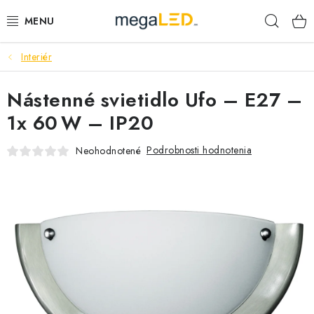
Prejsť
Hľad
na
obsah
Interiér
PRIEMYSEL
Nástenné svietidlo Ufo – E27 –
SVIETIDLÁ
1x 60 W – IP20
ŽIAROVKY A TRUBICE
Podrobnosti hodnotenia
Neohodnotené
PRACOVNÉ SVIETIDLÁ
ELEKTROMATERIÁL
VENTILÁTORY
SAMSUNG SVIETIDLÁ