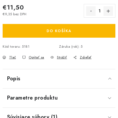
€11,50
€9,35 bez DPH
Jednotková cena:
DO KOŠÍKA
Kód tovaru:
5181
Záruka (rok)
:
5
Tlač
Opýtať sa
Strážiť
Zdieľať
Popis
Parametre produktu
Súvisiace súbory (1)