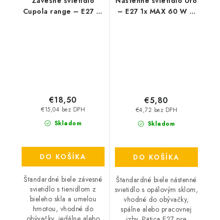
Závesné svietidlo
Nástenné svietidlo Ufo
Cupola range – E27 1x
– E27 1x MAX 60 W –
MAX 60 W – IP20
IP20
€18,50
€5,80
€15,04 bez DPH
€4,72 bez DPH
Skladom
Skladom
DO KOŠÍKA
DO KOŠÍKA
Štandardné biele závesné
Štandardné biele nástenné
svietidlo s tienidlom z
svietidlo s opálovým sklom,
bieleho skla a umelou
vhodné do obývačky,
hmotou, vhodné do
spálne alebo pracovnej
obývačky, jedálne alebo
izby. Pätica E27 pre