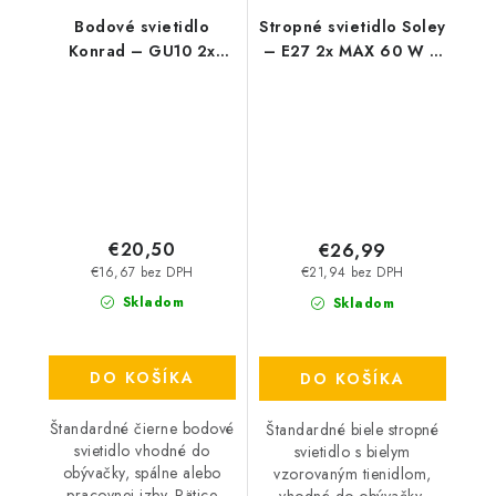
Bodové svietidlo
Stropné svietidlo Soley
Konrad – GU10 2x
– E27 2x MAX 60 W –
MAX 50 W – IP20
IP20
€20,50
€26,99
€16,67 bez DPH
€21,94 bez DPH
Skladom
Skladom
DO KOŠÍKA
DO KOŠÍKA
Štandardné čierne bodové
Štandardné biele stropné
svietidlo vhodné do
svietidlo s bielym
obývačky, spálne alebo
vzorovaným tienidlom,
pracovnej izby. Pätice