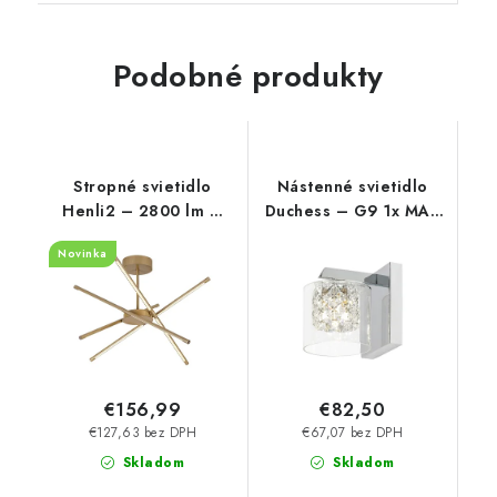
Podobné produkty
Stropné svietidlo
Nástenné svietidlo
Henli2 – 2800 lm –
Duchess – G9 1x MAX
3000 K – LED 40 W –
40 W – IP20
Novinka
IP20
€156,99
€82,50
€127,63 bez DPH
€67,07 bez DPH
Skladom
Skladom