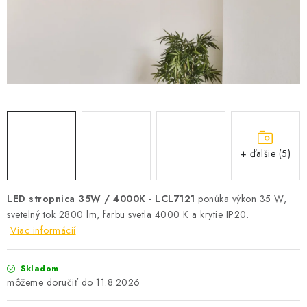
SOLÁRNE SYSTÉMY
SEZÓNNE VÝPREDAJE POĽNOPOTREBY
DOM A ZÁHRADA
OBCHODNÉ PODMIENKY
KONTAKTY
+ ďalšie (5)
O NÁS - MEGALED & JANTON ZÁKAMENNÉ
LED stropnica 35W / 4000K - LCL7121
ponúka výkon 35 W,
svetelný tok 2800 lm, farbu svetla 4000 K a krytie IP20.
Reklamácie a formulár na odstúpenie od zmluvy
Viac informácií
Obchodné podmienky
Podmienky ochrany osobných údajov
O nás - MEGALED & JANTON Zákamenné
Skladom
Zľavy pre profíkov
Hodnotenie obchodu
Moja objednávka
11.8.2026