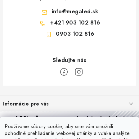
info
@
megaled.sk
+421 903 102 816
0903 102 816
Z
á
Informácie pre vás
p
ä
Reklamácie a formulár na odstúpenie od zmluvy
10% zľava
na prvú objednávku
Prijímame online platby
t
Používame súbory cookie, aby sme vám umožnili
Obchodné podmienky
Prihláste sa a
získajte
zľavu aj praktické tipy,
vďaka ktorým
i
pohodlné prehliadanie webovej stránky a vďaka analýze
budete svietiť lepšie a platiť menej.
Blog