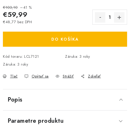
€103,10
–41 %
€59,99
€48,77 bez DPH
Jednotková cena:
DO KOŠÍKA
Kód tovaru:
LCL7121
Záruka
:
3 roky
Záruka
:
3 roky
Tlač
Opýtať sa
Strážiť
Zdieľať
Popis
Parametre produktu