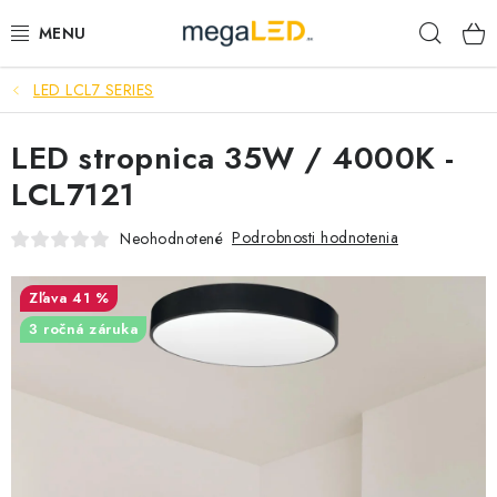
Prejsť
Hľad
na
obsah
LED LCL7 SERIES
PRIEMYSEL
LED stropnica 35W / 4000K -
SVIETIDLÁ
LCL7121
ŽIAROVKY A TRUBICE
Podrobnosti hodnotenia
Neohodnotené
PRACOVNÉ SVIETIDLÁ
41 %
ELEKTROMATERIÁL
3 ročná záruka
VENTILÁTORY
SAMSUNG SVIETIDLÁ