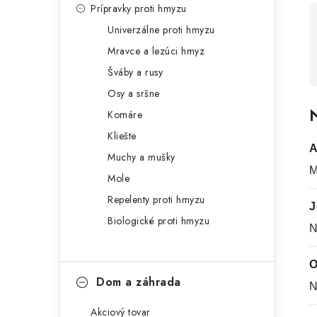
Prípravky proti hmyzu
Univerzálne proti hmyzu
Mravce a lezúci hmyz
Šváby a rusy
Osy a sršne
N
Komáre
Kliešte
A
Muchy a mušky
M
Mole
Repelenty proti hmyzu
J
Biologické proti hmyzu
N
O
Dom a záhrada
N
Akciový tovar