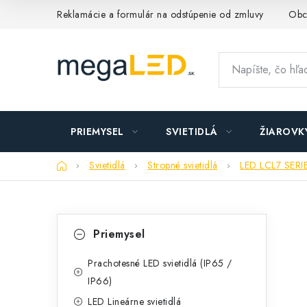
Prejsť
Reklamácie a formulár na odstúpenie od zmluvy
Obc
na
obsah
PRIEMYSEL
SVIETIDLÁ
ŽIAROVK
Domov
Svietidlá
Stropné svietidlá
LED LCL7 SERI
B
K
Preskočiť
Priemysel
kategórie
a
o
t
Prachotesné LED svietidlá (IP65 /
č
IP66)
e
n
LED Lineárne svietidlá