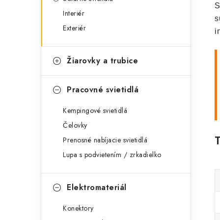
S
Interiér
s
Exteriér
i
Žiarovky a trubice
Pracovné svietidlá
Kempingové svietidlá
Čelovky
Prenosné nabíjacie svietidlá
Lupa s podvietením / zrkadielko
Elektromateriál
Konektory