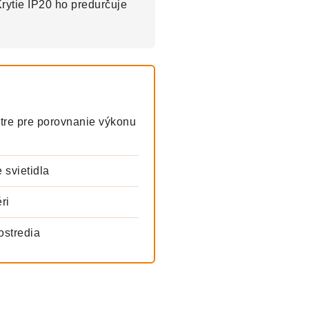
rytie IP20 ho predurčuje
re pre porovnanie výkonu
 svietidla
ri
ostredia