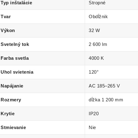
Typ inštalácie
Stropné
Tvar
Obdĺžnik
Výkon
32 W
Svetelný tok
2 600 lm
Farba svetla
4000 K
Uhol svietenia
120°
Napájanie
AC 185–265 V
Rozmery
dĺžka 1 200 mm
Krytie
IP20
Stmievanie
Nie