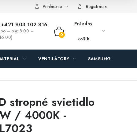
ás - MEGALED & JANTON Zákamenné
Zľavy pre profíkov
Hod
Prihlásenie
Registrácia
Prázdny
+421 903 102 816
(po – pia: 8:00 –
NÁKUPNÝ
16:00)
košík
KOŠÍK
ATERIÁL
VENTILÁTORY
SAMSUNG SVIETIDLÁ
D stropné svietidlo
W / 4000K -
L7023