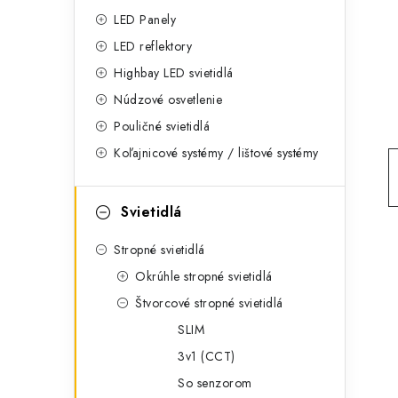
g
ý
LED Panely
ó
LED reflektory
p
r
Highbay LED svietidlá
a
i
Núdzové osvetlenie
e
n
Pouličné svietidlá
Koľajnicové systémy / lištové systémy
e
l
Svietidlá
Stropné svietidlá
Okrúhle stropné svietidlá
Štvorcové stropné svietidlá
SLIM
3v1 (CCT)
So senzorom