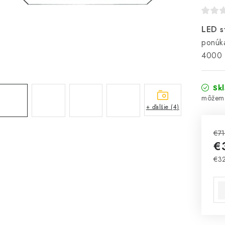
LED s
ponúka
4000 K
Sk
+ ďalšie (4)
€71
€
€32
Jed