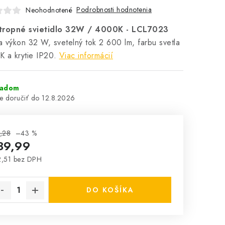
Podrobnosti hodnotenia
Neohodnotené
tropné svietidlo 32W / 4000K - LCL7023
 výkon 32 W, svetelný tok 2 600 lm, farbu svetla
 a krytie IP20.
Viac informácií
ladom
12.8.2026
,28
–43 %
39,99
,51 bez DPH
notková cena:
DO KOŠÍKA