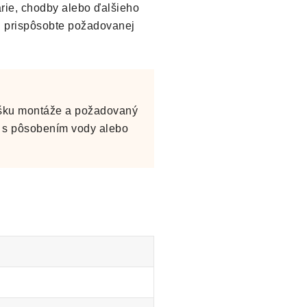
árie, chodby alebo ďalšieho
el prispôsobte požadovanej
výšku montáže a požadovaný
ov s pôsobením vody alebo