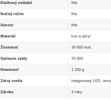
Diaľkový ovládač
Nie
Nočný režim
Nie
Senzor
Nie
Materiál
kov a akryl
Životnosť
30 000 hod.
Spínacie cykly
25 000
Hmotnosť
1 200 g
Zdroj svetla
Integrovaný LED, nev
Záruka
3 roky