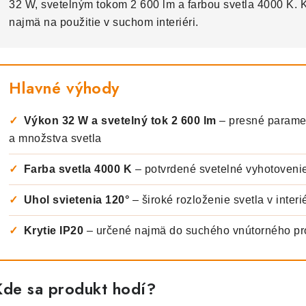
32 W, svetelným tokom 2 600 lm a farbou svetla 4000 K. K
najmä na použitie v suchom interiéri.
Hlavné výhody
✓
Výkon 32 W a svetelný tok 2 600 lm
– presné paramet
a množstva svetla
✓
Farba svetla 4000 K
– potvrdené svetelné vyhotovenie
✓
Uhol svietenia 120°
– široké rozloženie svetla v interié
✓
Krytie IP20
– určené najmä do suchého vnútorného pr
Kde sa produkt hodí?