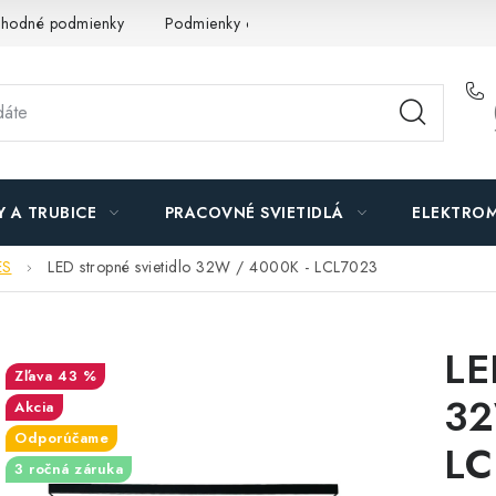
hodné podmienky
Podmienky ochrany osobných údajov
O n
Y A TRUBICE
PRACOVNÉ SVIETIDLÁ
ELEKTROM
ES
LED stropné svietidlo 32W / 4000K - LCL7023
LE
43 %
32
Akcia
Odporúčame
LC
3 ročná záruka