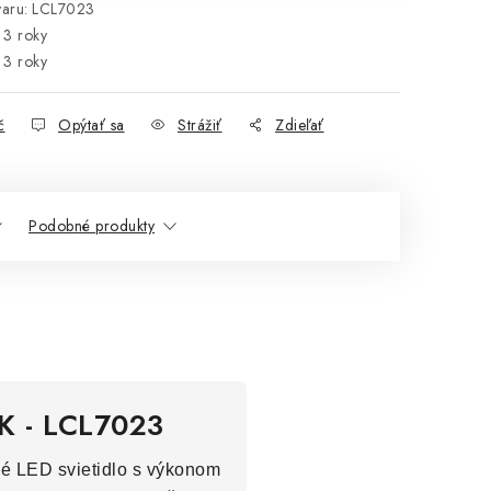
aru:
LCL7023
3 roky
3 roky
č
Opýtať sa
Strážiť
Zdieľať
Podobné produkty
K - LCL7023
vé LED svietidlo s výkonom