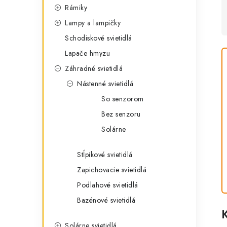
Rámiky
Lampy a lampičky
Schodiskové svietidlá
Lapače hmyzu
Záhradné svietidlá
Nástenné svietidlá
So senzorom
Bez senzoru
Solárne
Stĺpikové svietidlá
Zapichovacie svietidlá
Podlahové svietidlá
Bazénové svietidlá
Solárne svietidlá