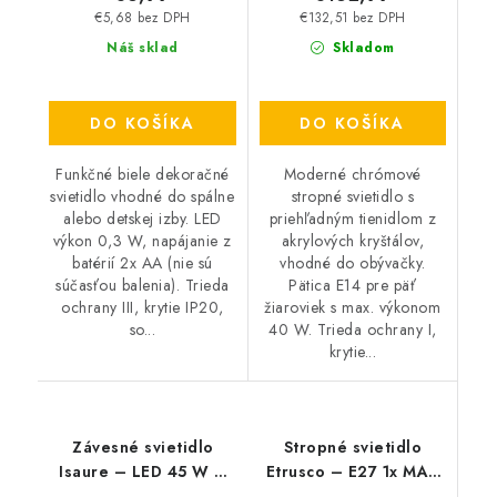
€5,68 bez DPH
€132,51 bez DPH
Náš sklad
Skladom
DO KOŠÍKA
DO KOŠÍKA
Funkčné biele dekoračné
Moderné chrómové
svietidlo vhodné do spálne
stropné svietidlo s
alebo detskej izby. LED
priehľadným tienidlom z
výkon 0,3 W, napájanie z
akrylových kryštálov,
batérií 2x AA (nie sú
vhodné do obývačky.
súčasťou balenia). Trieda
Pätica E14 pre päť
ochrany III, krytie IP20,
žiaroviek s max. výkonom
so...
40 W. Trieda ochrany I,
krytie...
Závesné svietidlo
Stropné svietidlo
Isaure – LED 45 W –
Etrusco – E27 1x MAX
IP20
60 W – IP20