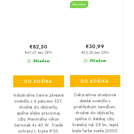
Novinka
IP20
€30,99
€82,50
€25,20 bez DPH
€67,07 bez DPH
Skladom
Skladom
DO KOŠÍKA
DO KOŠÍKA
Dekoratívne strieborné
Industriálne čierne závesné
detské svietidlo s
svietidlo s 4 päticami E27,
priehľadným tienidlom,
vhodné do obývačky,
vhodné do obývačky,
spálne alebo pracovnej
spálne či detskej izby.
izby. Maximálny výkon
Svetelný tok 29 lm, teplá
žiaroviek 4x 40 W. Trieda
biela farba svetla (3000
ochrany I, krytie IP20.