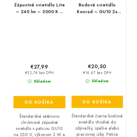
Zápustné svietidlo Lite
Bodové svietidlo
– 240 lm – 3000 K –
Konrad – GU10 2x
LED 3 W – IP44/IP40
MAX 50 W – IP20
€20,50
€27,99
€16,67 bez DPH
€22,76 bez DPH
Skladom
Skladom
DO KOŠÍKA
DO KOŠÍKA
Štandardné čierne bodové
Štandardné saténovo
svietidlo vhodné do
chrómové zápustné
obývačky, spálne alebo
svietidlo s päticou GU10
pracovnej izby. Pätice
na 230 V, výkonom 3 W a