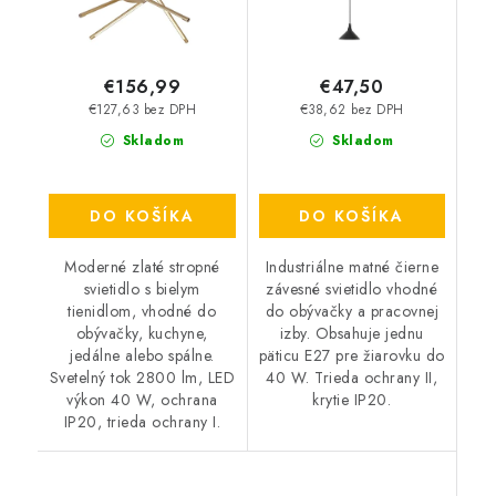
€156,99
€47,50
€127,63 bez DPH
€38,62 bez DPH
Skladom
Skladom
DO KOŠÍKA
DO KOŠÍKA
Moderné zlaté stropné
Industriálne matné čierne
svietidlo s bielym
závesné svietidlo vhodné
tienidlom, vhodné do
do obývačky a pracovnej
obývačky, kuchyne,
izby. Obsahuje jednu
jedálne alebo spálne.
päticu E27 pre žiarovku do
Svetelný tok 2800 lm, LED
40 W. Trieda ochrany II,
výkon 40 W, ochrana
krytie IP20.
IP20, trieda ochrany I.