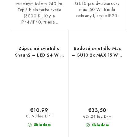
GU10 pre dve žiarovky
svetelným tokom 240 lm.
max. 50 W. Trieda
Teplá biela farba svetla
ochrany I, krytie IP20.
(3000 K). Krytie
IP44/IP40, trieda...
Zápustné svietidlo
Bodové svietidlo Mac
Shaun2 – LED 24 W –
– GU10 2x MAX 15 W –
IP20
IP20
€10,99
€33,50
€8,93 bez DPH
€27,24 bez DPH
Skladom
Skladom