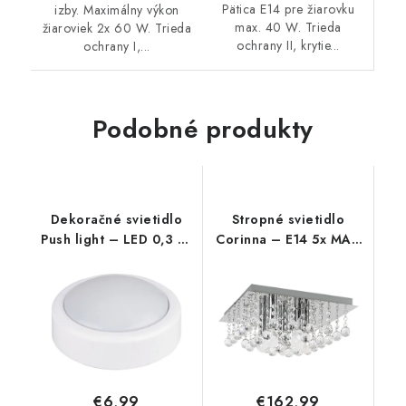
Pätica E14 pre žiarovku
izby. Maximálny výkon
max. 40 W. Trieda
žiaroviek 2x 60 W. Trieda
ochrany II, krytie...
ochrany I,...
Podobné produkty
Dekoračné svietidlo
Stropné svietidlo
Push light – LED 0,3 W
Corinna – E14 5x MAX
– IP20
40 W – IP20
€6,99
€162,99