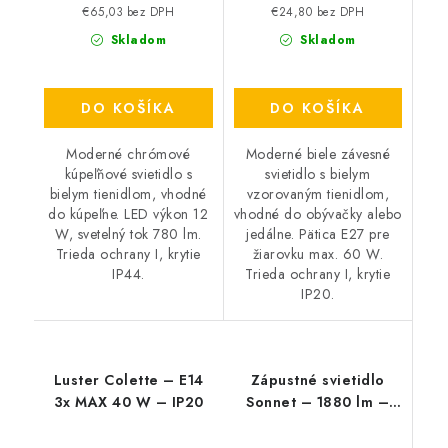
€65,03 bez DPH
€24,80 bez DPH
Skladom
Skladom
DO KOŠÍKA
DO KOŠÍKA
Moderné chrómové
Moderné biele závesné
kúpeľňové svietidlo s
svietidlo s bielym
bielym tienidlom, vhodné
vzorovaným tienidlom,
do kúpeľne. LED výkon 12
vhodné do obývačky alebo
W, svetelný tok 780 lm.
jedálne. Pätica E27 pre
Trieda ochrany I, krytie
žiarovku max. 60 W.
IP44.
Trieda ochrany I, krytie
IP20.
Luster Colette – E14
Zápustné svietidlo
3x MAX 40 W – IP20
Sonnet – 1880 lm –
4000 K – LED 18 W –
IP20