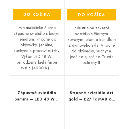
DO KOŠÍKA
DO KOŠÍKA
Minimalistické čierne
Industriálne závesné
zápustné svietidlo s bielym
svietidlo s čiernym
tienidlom, vhodné do
kovovým telom a tienidlom
obývačky, jedálne,
z dymového skla. Vhodné
kuchyne a pracovnej izby.
do obývačky, kuchyne,
Výkon LED 18 W,
jedálne aj spálne. Trieda
prirodzená biela farba
ochrany II.
svetla (4000 K)....
Zápustné svietidlo
Stropné svietidlo Art
Samira – LED 48 W –
gold – E27 1x MAX 60
IP44
W – IP20