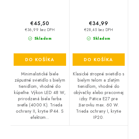
€45,50
€34,99
€36,99 bez DPH
€28,45 bez DPH
Skladom
Skladom
DO KOŠÍKA
DO KOŠÍKA
Minimalistické biele
Klasické stropné svietidlo s
zápustné svietidlo s bielym
bielym telom a zlatým
tienidlom, vhodné do
tienidlom, vhodné do
kúpeľne. Výkon LED 48 W,
obývačky alebo pracovnej
prirodzená biela farba
izby. Pätica E27 pre
svetla (4000 K). Trieda
žiarovku max. 60 W.
ochrany II, krytie IP44. S
Trieda ochrany I, krytie
efektom...
IP20.