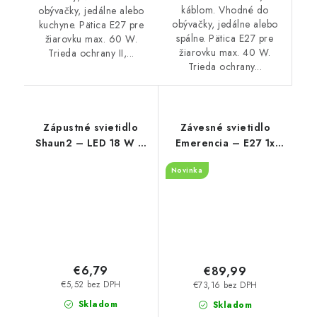
káblom. Vhodné do
obývačky, jedálne alebo
obývačky, jedálne alebo
kuchyne. Pätica E27 pre
spálne. Pätica E27 pre
žiarovku max. 60 W.
žiarovku max. 40 W.
Trieda ochrany II,...
Trieda ochrany...
Zápustné svietidlo
Závesné svietidlo
Shaun2 – LED 18 W –
Emerencia – E27 1x
IP20
MAX 40 W – IP20
Novinka
€6,79
€89,99
€5,52 bez DPH
€73,16 bez DPH
Skladom
Skladom