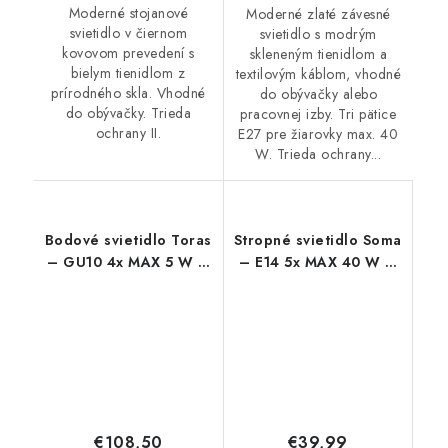
Moderné stojanové
Moderné zlaté závesné
svietidlo v čiernom
svietidlo s modrým
kovovom prevedení s
skleneným tienidlom a
bielym tienidlom z
textilovým káblom, vhodné
prírodného skla. Vhodné
do obývačky alebo
do obývačky. Trieda
pracovnej izby. Tri pätice
ochrany II.
E27 pre žiarovky max. 40
W. Trieda ochrany...
Bodové svietidlo Toras
Stropné svietidlo Soma
– GU10 4x MAX 5 W –
– E14 5x MAX 40 W –
IP20
IP20
€108,50
€39,99