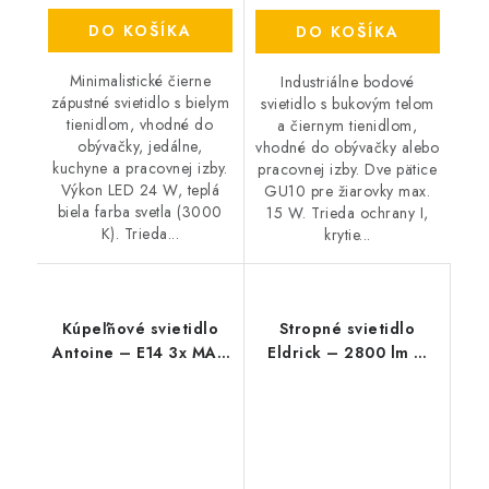
DO KOŠÍKA
DO KOŠÍKA
Minimalistické čierne
Industriálne bodové
zápustné svietidlo s bielym
svietidlo s bukovým telom
tienidlom, vhodné do
a čiernym tienidlom,
obývačky, jedálne,
vhodné do obývačky alebo
kuchyne a pracovnej izby.
pracovnej izby. Dve pätice
Výkon LED 24 W, teplá
GU10 pre žiarovky max.
biela farba svetla (3000
15 W. Trieda ochrany I,
K). Trieda...
krytie...
Kúpeľňové svietidlo
Stropné svietidlo
Antoine – E14 3x MAX
Eldrick – 2800 lm –
40 W – IP44
4000 K – LED 36 W –
IP20