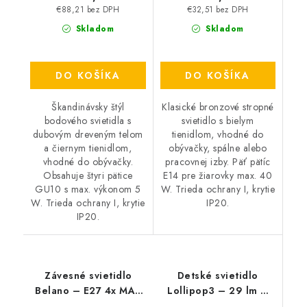
€88,21 bez DPH
€32,51 bez DPH
Skladom
Skladom
DO KOŠÍKA
DO KOŠÍKA
Škandinávsky štýl
Klasické bronzové stropné
bodového svietidla s
svietidlo s bielym
dubovým dreveným telom
tienidlom, vhodné do
a čiernym tienidlom,
obývačky, spálne alebo
vhodné do obývačky.
pracovnej izby. Päť pätíc
Obsahuje štyri pätice
E14 pre žiarovky max. 40
GU10 s max. výkonom 5
W. Trieda ochrany I, krytie
W. Trieda ochrany I, krytie
IP20.
IP20.
Závesné svietidlo
Detské svietidlo
Belano – E27 4x MAX
Lollipop3 – 29 lm –
40 W – IP20
3000 K – LED 25 W –