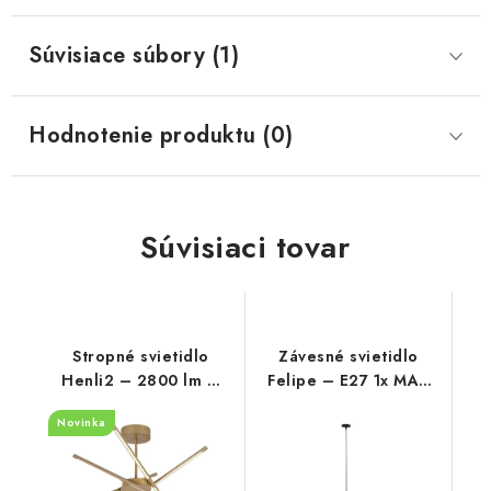
Súvisiace súbory (1)
Hodnotenie produktu (0)
Súvisiaci tovar
Stropné svietidlo
Závesné svietidlo
Henli2 – 2800 lm –
Felipe – E27 1x MAX
3000 K – LED 40 W –
40 W – IP20
Novinka
IP20