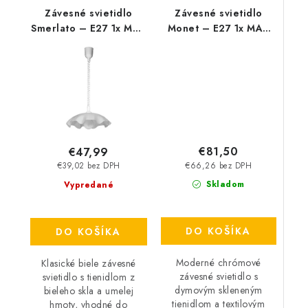
Závesné svietidlo
Závesné svietidlo
Smerlato – E27 1x MAX
Monet – E27 1x MAX
60 W – IP20
40 W – IP20
€81,50
€47,99
€66,26 bez DPH
€39,02 bez DPH
Skladom
Vypredané
DO KOŠÍKA
DO KOŠÍKA
Moderné chrómové
Klasické biele závesné
závesné svietidlo s
svietidlo s tienidlom z
dymovým skleneným
bieleho skla a umelej
tienidlom a textilovým
hmoty, vhodné do