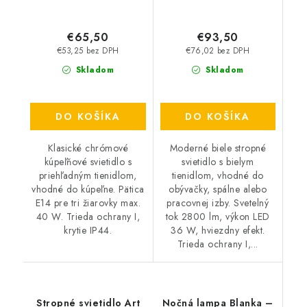
€65,50
€93,50
€53,25 bez DPH
€76,02 bez DPH
Skladom
Skladom
DO KOŠÍKA
DO KOŠÍKA
Klasické chrómové
Moderné biele stropné
kúpeľňové svietidlo s
svietidlo s bielym
priehľadným tienidlom,
tienidlom, vhodné do
vhodné do kúpeľne. Pätica
obývačky, spálne alebo
E14 pre tri žiarovky max.
pracovnej izby. Svetelný
40 W. Trieda ochrany I,
tok 2800 lm, výkon LED
krytie IP44.
36 W, hviezdny efekt.
Trieda ochrany I,...
Stropné svietidlo Art
Nočná lampa Blanka –