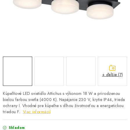
SOLÁRNE SYSTÉMY
SEZÓNNE VÝPREDAJE POĽNOPOTREBY
DOM A ZÁHRADA
OBCHODNÉ PODMIENKY
KONTAKTY
+ ďalšie (7)
O NÁS - MEGALED & JANTON ZÁKAMENNÉ
Reklamácie a formulár na odstúpenie od zmluvy
Kúpeľňové LED svietidlo Attichus s výkonom 18 W a prirodzenou
bielou farbou svetla (4000 K). Napájanie 230 V, krytie IP44, trieda
Obchodné podmienky
Podmienky ochrany osobných údajov
ochrany I. Vhodné pre kúpeľne s dlhou životnosťou a energetickou
O nás - MEGALED & JANTON Zákamenné
triedou F.
Viac informácií
Zľavy pre profíkov
Hodnotenie obchodu
Moja objednávka
Skladom