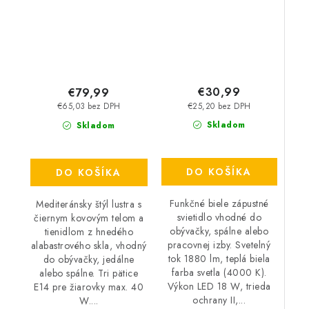
€30,99
€79,99
€25,20 bez DPH
€65,03 bez DPH
Skladom
Skladom
DO KOŠÍKA
DO KOŠÍKA
Funkčné biele zápustné
Mediteránsky štýl lustra s
svietidlo vhodné do
čiernym kovovým telom a
obývačky, spálne alebo
tienidlom z hnedého
pracovnej izby. Svetelný
alabastrového skla, vhodný
tok 1880 lm, teplá biela
do obývačky, jedálne
farba svetla (4000 K).
alebo spálne. Tri pätice
Výkon LED 18 W, trieda
E14 pre žiarovky max. 40
ochrany II,...
W....