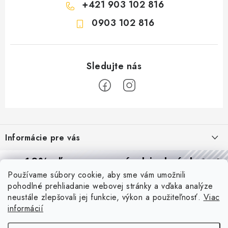
+421 903 102 816
0903 102 816
Z
á
Informácie pre vás
p
ä
Reklamácie a formulár na odstúpenie od zmluvy
10% zľava
na prvú objednávku
Prijímame online platby
t
Používame súbory cookie, aby sme vám umožnili
Obchodné podmienky
Prihláste sa a
získajte
zľavu aj praktické tipy,
vďaka ktorým
i
pohodlné prehliadanie webovej stránky a vďaka analýze
budete svietiť lepšie a platiť menej.
Blog
e
Podmienky ochrany osobných údajov
neustále zlepšovali jej funkcie, výkon a použiteľnosť.
Viac
informácií
PIR vs. mikrovlnný senzor: ktorý je lepší a kedy ho použiť? +
O nás - MEGALED & JANTON Zákamenné
Vernostný program PROfi zľava
vysvetlenie daylight senzoru