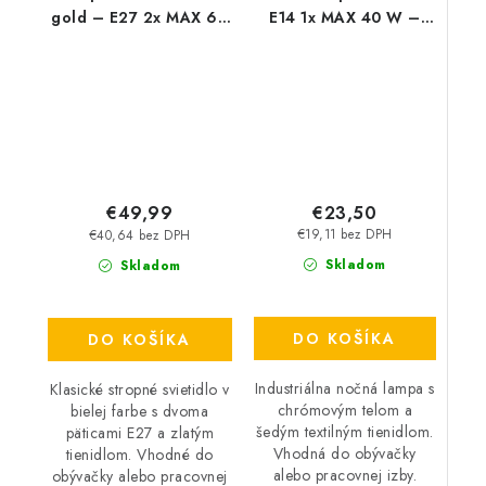
gold – E27 2x MAX 60
E14 1x MAX 40 W –
W – IP20
IP20
€23,50
€49,99
€19,11 bez DPH
€40,64 bez DPH
Skladom
Skladom
DO KOŠÍKA
DO KOŠÍKA
Industriálna nočná lampa s
Klasické stropné svietidlo v
chrómovým telom a
bielej farbe s dvoma
šedým textilným tienidlom.
päticami E27 a zlatým
Vhodná do obývačky
tienidlom. Vhodné do
alebo pracovnej izby.
obývačky alebo pracovnej