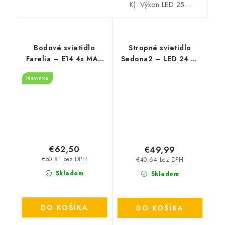
K). Výkon LED 25...
Bodové svietidlo
Stropné svietidlo
Farelia – E14 4x MAX
Sedona2 – LED 24 W
10 W – IP20
– 4000 K
Novinka
€62,50
€49,99
€50,81 bez DPH
€40,64 bez DPH
Skladom
Skladom
DO KOŠÍKA
DO KOŠÍKA