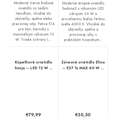
Moderné čierne bodové
Moderné stropné svietidlo
svietidlo so šedým
Sedona2 s výkonným LED
tienidlom, vhodné do
zdrojom 24 W a
obývačky, spálne alebo
prirodzenou bielou farbou
pracovnej izby. Pätica E14
svetla 4000 K. Vhodné do
pre štyri žiarovky s
obývačky, spálne a
maximálnym výkonom 10
pracovnej izby, s
W. Trieda ochrany I,...
praktickým hviezdnym...
Kúpeľňové svietidlo
Závesné svietidlo Elina
Sonja – LED 12 W –
– E27 1x MAX 60 W –
IP44
IP20
€79,99
€30,50