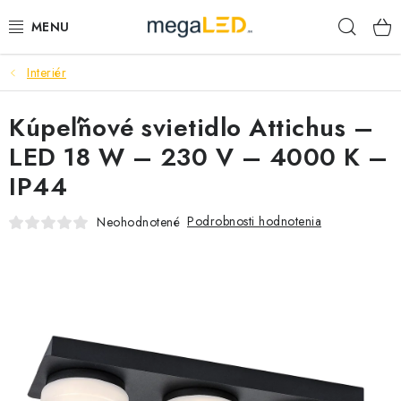
Prejsť
Hľad
na
obsah
Interiér
PRIEMYSEL
Kúpeľňové svietidlo Attichus –
SVIETIDLÁ
LED 18 W – 230 V – 4000 K –
ŽIAROVKY A TRUBICE
IP44
PRACOVNÉ SVIETIDLÁ
Podrobnosti hodnotenia
Neohodnotené
ELEKTROMATERIÁL
VENTILÁTORY
SAMSUNG SVIETIDLÁ