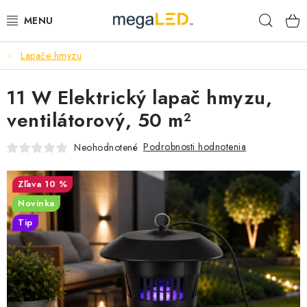
Prejsť
Hľad
na
obsah
Lapače hmyzu
PRIEMYSEL
11 W Elektrický lapač hmyzu,
SVIETIDLÁ
ventilátorový, 50 m²
ŽIAROVKY A TRUBICE
Podrobnosti hodnotenia
Neohodnotené
PRACOVNÉ SVIETIDLÁ
10 %
ELEKTROMATERIÁL
Novinka
Tip
VENTILÁTORY
SAMSUNG SVIETIDLÁ