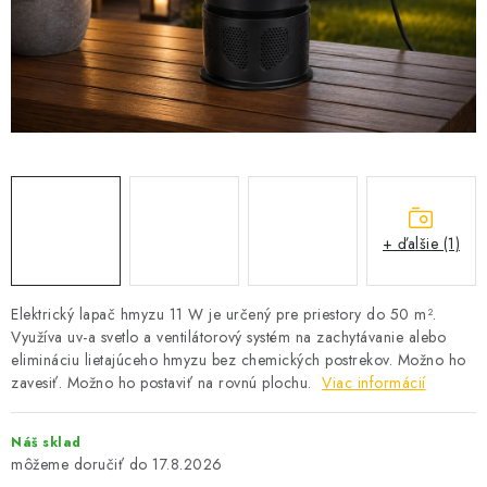
SOLÁRNE SYSTÉMY
SEZÓNNE VÝPREDAJE POĽNOPOTREBY
DOM A ZÁHRADA
OBCHODNÉ PODMIENKY
KONTAKTY
+ ďalšie (1)
O NÁS - MEGALED & JANTON ZÁKAMENNÉ
Elektrický lapač hmyzu 11 W je určený pre priestory do 50 m².
Využíva uv-a svetlo a ventilátorový systém na zachytávanie alebo
Reklamácie a formulár na odstúpenie od zmluvy
elimináciu lietajúceho hmyzu bez chemických postrekov. Možno ho
Obchodné podmienky
Podmienky ochrany osobných údajov
zavesiť. Možno ho postaviť na rovnú plochu.
Viac informácií
O nás - MEGALED & JANTON Zákamenné
Náš sklad
Zľavy pre profíkov
Hodnotenie obchodu
Moja objednávka
17.8.2026