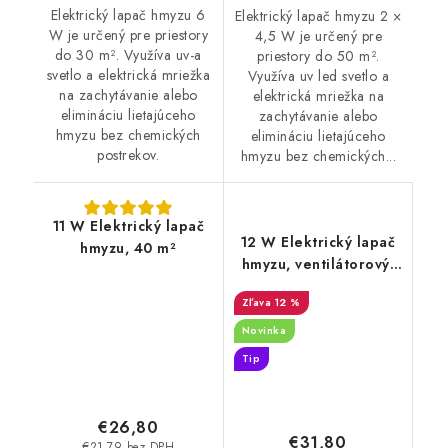
Elektrický lapač hmyzu 6
Elektrický lapač hmyzu 2 ×
W je určený pre priestory
4,5 W je určený pre
do 30 m². Využíva uv-a
priestory do 50 m².
svetlo a elektrická mriežka
Využíva uv led svetlo a
na zachytávanie alebo
elektrická mriežka na
elimináciu lietajúceho
zachytávanie alebo
hmyzu bez chemických
elimináciu lietajúceho
postrekov.
hmyzu bez chemických...
11 W Elektrický lapač
12 W Elektrický lapač
hmyzu, 40 m²
hmyzu, ventilátorový,
40 m²
12 %
Novinka
Tip
€26,80
€31,80
€21,79 bez DPH