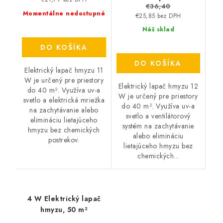
€36,40
Momentálne nedostupné
€25,85 bez DPH
Náš sklad
DO KOŠÍKA
DO KOŠÍKA
Elektrický lapač hmyzu 11
W je určený pre priestory
Elektrický lapač hmyzu 12
do 40 m². Využíva uv-a
W je určený pre priestory
svetlo a elektrická mriežka
do 40 m². Využíva uv-a
na zachytávanie alebo
svetlo a ventilátorový
elimináciu lietajúceho
systém na zachytávanie
hmyzu bez chemických
alebo elimináciu
postrekov.
lietajúceho hmyzu bez
chemických...
4 W Elektrický lapač
hmyzu, 50 m²