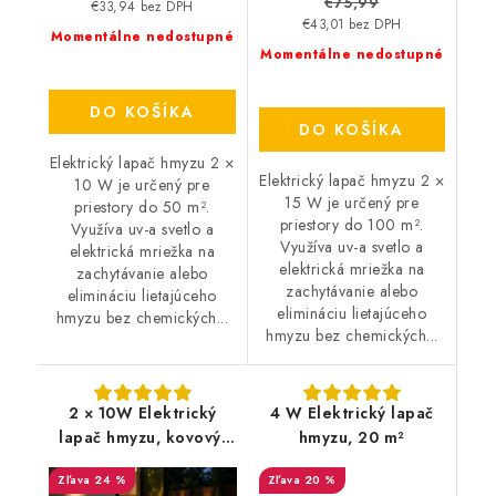
€75,99
€33,94 bez DPH
€43,01 bez DPH
Momentálne nedostupné
Momentálne nedostupné
DO KOŠÍKA
DO KOŠÍKA
Elektrický lapač hmyzu 2 ×
Elektrický lapač hmyzu 2 ×
10 W je určený pre
15 W je určený pre
priestory do 50 m².
priestory do 100 m².
Využíva uv-a svetlo a
Využíva uv-a svetlo a
elektrická mriežka na
elektrická mriežka na
zachytávanie alebo
zachytávanie alebo
elimináciu lietajúceho
elimináciu lietajúceho
hmyzu bez chemických...
hmyzu bez chemických...
2 × 10W Elektrický
4 W Elektrický lapač
lapač hmyzu, kovový,
hmyzu, 20 m²
150 m²
24 %
20 %