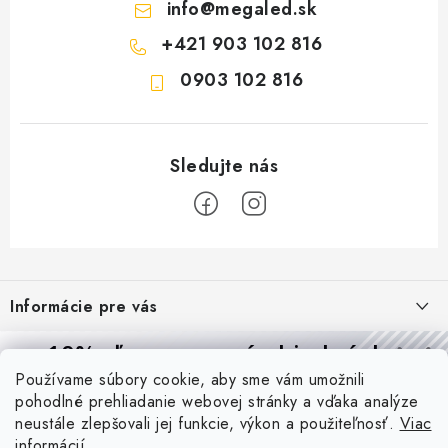
info
@
megaled.sk
+421 903 102 816
0903 102 816
Z
á
Informácie pre vás
p
ä
Reklamácie a formulár na odstúpenie od zmluvy
10% zľava
na prvú objednávku
Prijímame online platby
t
Používame súbory cookie, aby sme vám umožnili
Obchodné podmienky
Prihláste sa a
získajte
zľavu aj praktické tipy,
vďaka ktorým
i
pohodlné prehliadanie webovej stránky a vďaka analýze
Blog
budete svietiť lepšie a platiť menej.
e
Podmienky ochrany osobných údajov
neustále zlepšovali jej funkcie, výkon a použiteľnosť.
Viac
informácií
PIR vs. mikrovlnný senzor: ktorý je lepší a kedy ho použiť? +