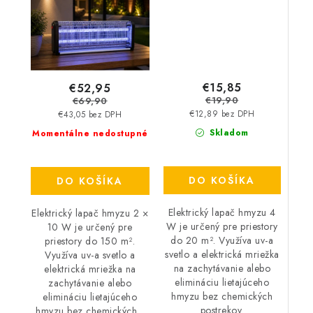
€15,85
€52,95
€19,90
€69,90
€12,89 bez DPH
€43,05 bez DPH
Skladom
Momentálne nedostupné
DO KOŠÍKA
DO KOŠÍKA
Elektrický lapač hmyzu 4
Elektrický lapač hmyzu 2 ×
W je určený pre priestory
10 W je určený pre
do 20 m². Využíva uv-a
priestory do 150 m².
svetlo a elektrická mriežka
Využíva uv-a svetlo a
na zachytávanie alebo
elektrická mriežka na
elimináciu lietajúceho
zachytávanie alebo
hmyzu bez chemických
elimináciu lietajúceho
postrekov.
hmyzu bez chemických...