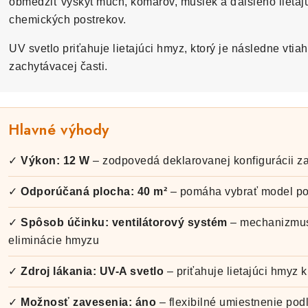
obmedziť výskyt múch, komárov, mušiek a ďalšieho lieta
chemických postrekov.
UV svetlo priťahuje lietajúci hmyz, ktorý je následne vtia
zachytávacej časti.
Hlavné výhody
✓
Výkon: 12 W
– zodpovedá deklarovanej konfigurácii z
✓
Odporúčaná plocha: 40 m²
– pomáha vybrať model pod
✓
Spôsob účinku: ventilátorový systém
– mechanizmus
eliminácie hmyzu
✓
Zdroj lákania: UV-A svetlo
– priťahuje lietajúci hmyz 
✓
Možnosť zavesenia: áno
– flexibilné umiestnenie po