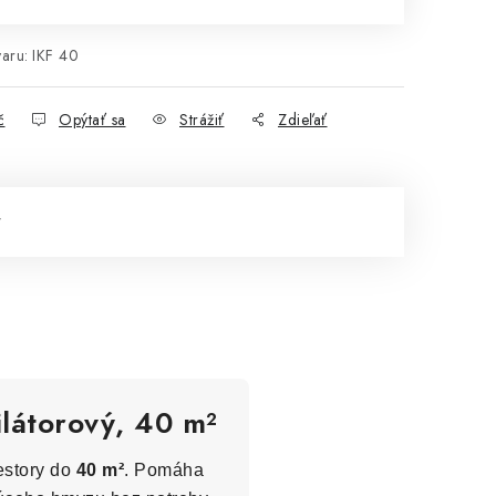
aru:
IKF 40
č
Opýtať sa
Strážiť
Zdieľať
ilátorový, 40 m²
estory do
40 m²
. Pomáha