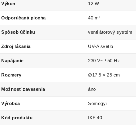
Výkon
12 W
Odporúčaná plocha
40 m²
Spôsob účinku
ventilátorový systém
Zdroj lákania
UV-A svetlo
Napájanie
230 V~ / 50 Hz
Rozmery
∅17,5 × 25 cm
Možnosť zavesenia
áno
Výrobca
Somogyi
Kód produktu
IKF 40