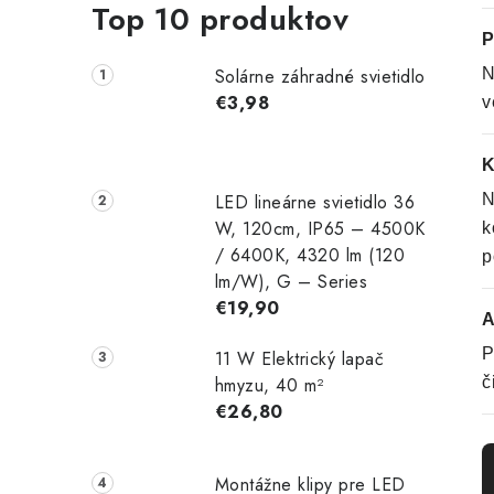
Top 10 produktov
P
Solárne záhradné svietidlo
N
€3,98
v
K
LED lineárne svietidlo 36
N
W, 120cm, IP65 – 4500K
k
/ 6400K, 4320 lm (120
p
lm/W), G – Series
€19,90
A
P
11 W Elektrický lapač
hmyzu, 40 m²
č
€26,80
Montážne klipy pre LED