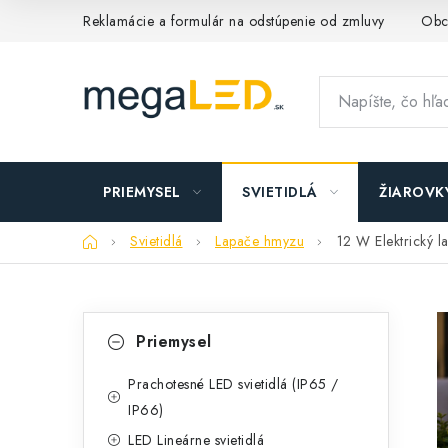
Prejsť
Reklamácie a formulár na odstúpenie od zmluvy
Obc
na
obsah
PRIEMYSEL
SVIETIDLÁ
ŽIAROVK
Domov
Svietidlá
Lapače hmyzu
12 W Elektrický l
B
K
Preskočiť
Priemysel
kategórie
a
o
t
Prachotesné LED svietidlá (IP65 /
č
IP66)
e
n
LED Lineárne svietidlá