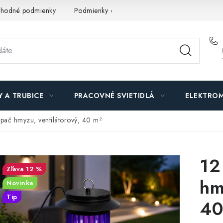
hodné podmienky
Podmienky ochrany osobných údajov
O n
Y A TRUBICE
PRACOVNÉ SVIETIDLÁ
ELEKTROM
apač hmyzu, ventilátorový, 40 m²
12
12 %
hm
Novinka
Tip
40