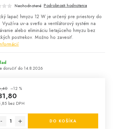
Podrobnosti hodnotenia
Neohodnotené
ický lapač hmyzu 12 W je určený pre priestory do
 Využíva uv-a svetlo a ventilátorový systém na
ávanie alebo elimináciu lietajúceho hmyzu bez
kých postrekov. Možno ho zavesiť.
informácií
lad
14.8.2026
6,40
–12 %
31,80
5,85 bez DPH
notková cena:
DO KOŠÍKA