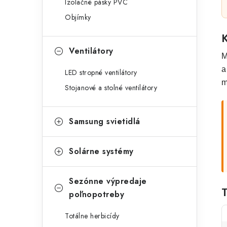
Izolačné pásky PVC
Objímky
Ventilátory
M
a
LED stropné ventilátory
m
Stojanové a stolné ventilátory
Samsung svietidlá
Solárne systémy
Sezónne výpredaje
poľnopotreby
Totálne herbicídy