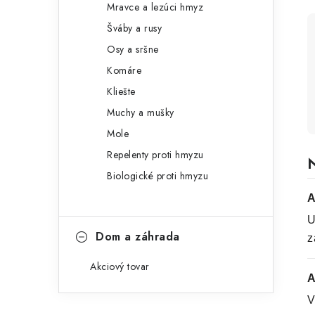
Mravce a lezúci hmyz
Šváby a rusy
Osy a sršne
Komáre
Kliešte
Muchy a mušky
Mole
Repelenty proti hmyzu
N
Biologické proti hmyzu
A
U
Dom a záhrada
z
Akciový tovar
A
V