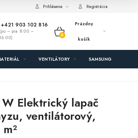
ás - MEGALED & JANTON Zákamenné
Zľavy pre profíkov
Hod
Prihlásenie
Registrácia
Prázdny
+421 903 102 816
(po – pia: 8:00 –
NÁKUPNÝ
16:00)
košík
KOŠÍK
ATERIÁL
VENTILÁTORY
SAMSUNG SVIETIDLÁ
 W Elektrický lapač
yzu, ventilátorový,
 m²