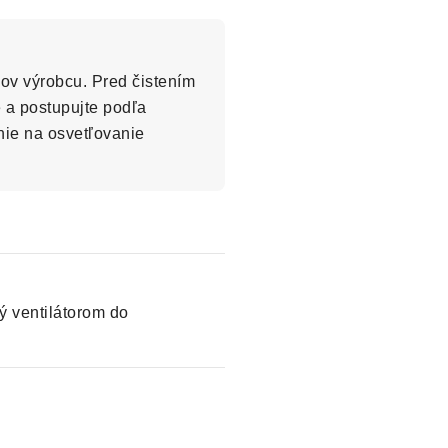
nov výrobcu. Pred čistením
e a postupujte podľa
nie na osvetľovanie
tý ventilátorom do