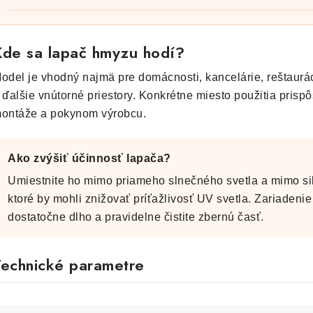
Kde sa lapač hmyzu hodí?
odel je vhodný najmä pre domácnosti, kancelárie, reštaurác
 ďalšie vnútorné priestory. Konkrétne miesto použitia prisp
ontáže a pokynom výrobcu.
Ako zvýšiť účinnosť lapača?
Umiestnite ho mimo priameho slnečného svetla a mimo sil
ktoré by mohli znižovať príťažlivosť UV svetla. Zariadeni
dostatočne dlho a pravidelne čistite zbernú časť.
Technické parametre