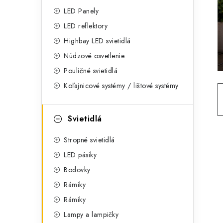
g
ý
LED Panely
ó
LED reflektory
p
r
Highbay LED svietidlá
a
i
Núdzové osvetlenie
e
n
Pouličné svietidlá
Koľajnicové systémy / lištové systémy
e
l
Svietidlá
Stropné svietidlá
LED pásiky
Bodovky
Rámiky
Rámiky
Lampy a lampičky