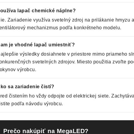
oužíva lapač chemické náplne?
ie. Zariadenie využíva svetelný zdroj na prilákanie hmyzu a
entilátorový mechanizmus podľa konkrétneho modelu.
am je vhodné lapač umiestniť?
ajlepšie výsledky dosiahnete v priestore mimo priameho sl
onkurenčných svetelných zdrojov. Miesto použitia zvoľte po
okynov výrobcu.
ko sa zariadenie čistí?
red čistením ho vždy odpojte od elektrickej siete. Zachytá
istite podľa návodu výrobcu.
Prečo nakúpiť na MegaLED?