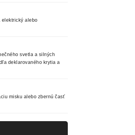
 elektrický alebo
nečného svetla a silných
dľa deklarovaného krytia a
vaciu misku alebo zbernú časť