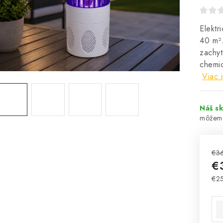
Elektr
40 m².
zachyt
chemic
Viac 
Náš sk
€3
€
€2
Jed