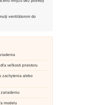
júceho hmyzu bez potreby
hnutý ventilátorom do
ariadenia
ľa veľkosti priestoru
 zachytenia alebo
k zariadeniu
dľa modelu