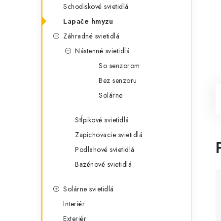
Schodiskové svietidlá
Lapače hmyzu
Záhradné svietidlá
Nástenné svietidlá
So senzorom
Bez senzoru
Solárne
Stĺpikové svietidlá
Zapichovacie svietidlá
Podlahové svietidlá
Bazénové svietidlá
Solárne svietidlá
Interiér
Exteriér