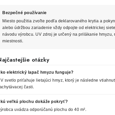
Bezpečné používanie
Miesto použitia zvoľte podľa deklarovaného krytia a poky
alebo údržbou zariadenie vždy odpojte od elektrickej siet
návodu výrobcu. UV zdroj je určený na prilákanie hmyzu, 
miestnosti.
ajčastejšie otázky
ko elektrický lapač hmyzu funguje?
V svetlo priťahuje lietajúci hmyz, ktorý je následne vtiahnu
achytávacej časti.
kú veľkú plochu dokáže pokryť?
ýrobca uvádza odporúčanú plochu do 40 m².