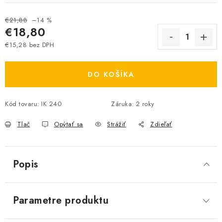
€21,88
–14 %
€18,80
€15,28 bez DPH
Jednotková cena:
DO KOŠÍKA
Kód tovaru:
IK 240
Záruka
:
2 roky
Tlač
Opýtať sa
Strážiť
Zdieľať
Popis
Parametre produktu