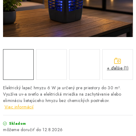
SOLÁRNE SYSTÉMY
SEZÓNNE VÝPREDAJE POĽNOPOTREBY
DOM A ZÁHRADA
OBCHODNÉ PODMIENKY
KONTAKTY
+ ďalšie (1)
O NÁS - MEGALED & JANTON ZÁKAMENNÉ
Elektrický lapač hmyzu 6 W je určený pre priestory do 30 m².
Využíva uv-a svetlo a elektrická mriežka na zachytávanie alebo
Reklamácie a formulár na odstúpenie od zmluvy
elimináciu lietajúceho hmyzu bez chemických postrekov.
Obchodné podmienky
Podmienky ochrany osobných údajov
Viac informácií
O nás - MEGALED & JANTON Zákamenné
Skladom
Zľavy pre profíkov
Hodnotenie obchodu
Moja objednávka
12.8.2026