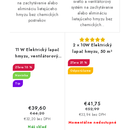
svetlo a ventilátorový
na zachytávanie alebo
systém na zachytávanie
elimináciu lietajúceho
alebo elimináciu
hmyzu bez chemických
lietajúceho hmyzu bez
postrekov.
chemických...
2 × 10W Elektrický
11 W Elektrický lapač
lapač hmyzu, 50 m²
hmyzu, ventilátorový,
50 m²
21 %
10 %
Odporúčame
Novinka
Tip
€41,75
€39,60
€52,99
€44,20
€33,94 bez DPH
€32,20 bez DPH
Momentálne nedostupné
Náš sklad