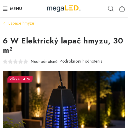
Prejsť
Hľad
na
obsah
Lapače hmyzu
PRIEMYSEL
6 W Elektrický lapač hmyzu, 30
SVIETIDLÁ
m²
ŽIAROVKY A TRUBICE
Podrobnosti hodnotenia
Neohodnotené
PRACOVNÉ SVIETIDLÁ
14 %
ELEKTROMATERIÁL
VENTILÁTORY
SAMSUNG SVIETIDLÁ