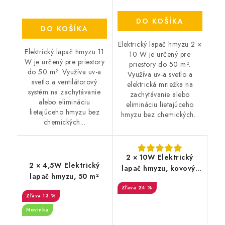
DO KOŠÍKA
DO KOŠÍKA
Elektrický lapač hmyzu 2 ×
Elektrický lapač hmyzu 11
10 W je určený pre
W je určený pre priestory
priestory do 50 m².
do 50 m². Využíva uv-a
Využíva uv-a svetlo a
svetlo a ventilátorový
elektrická mriežka na
systém na zachytávanie
zachytávanie alebo
alebo elimináciu
elimináciu lietajúceho
lietajúceho hmyzu bez
hmyzu bez chemických...
chemických...
2 × 10W Elektrický
2 × 4,5W Elektrický
lapač hmyzu, kovový,
lapač hmyzu, 50 m²
150 m²
24 %
13 %
Novinka