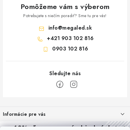
Pomôžeme vám s výberom
Potrebujete s niečím poradiť? Sme tu pre vás!
info
@
megaled.sk
+421 903 102 816
0903 102 816
Z
á
Informácie pre vás
p
ä
Reklamácie a formulár na odstúpenie od zmluvy
10% zľava
na prvú objednávku
Prijímame online platby