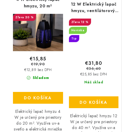
12 W Elektrický lapač
hmyzu, 20 m²
hmyzu, ventilátorový,
40 m²
20 %
12 %
Novinka
Tip
€15,85
€31,80
€19,90
€36,40
€12,89 bez DPH
€25,85 bez DPH
Skladom
Náš sklad
DO KOŠÍKA
DO KOŠÍKA
Elektrický lapač hmyzu 4
Elektrický lapač hmyzu 12
W je určený pre priestory
W je určený pre priestory
do 20 m². Využíva uv-a
do 40 m². Využíva uv-a
svetlo a elektrická mriežka