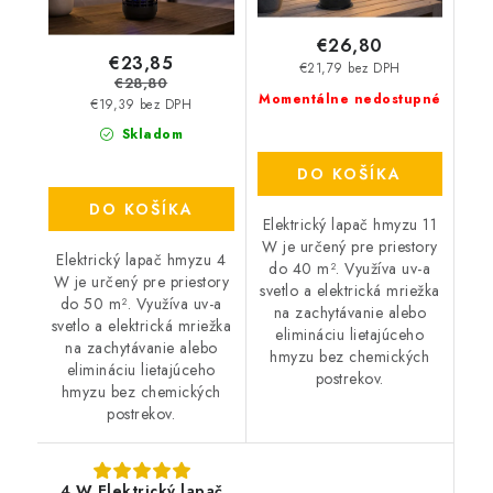
€26,80
€23,85
€21,79 bez DPH
€28,80
Momentálne nedostupné
€19,39 bez DPH
Skladom
DO KOŠÍKA
DO KOŠÍKA
Elektrický lapač hmyzu 11
W je určený pre priestory
Elektrický lapač hmyzu 4
do 40 m². Využíva uv-a
W je určený pre priestory
svetlo a elektrická mriežka
do 50 m². Využíva uv-a
na zachytávanie alebo
svetlo a elektrická mriežka
elimináciu lietajúceho
na zachytávanie alebo
hmyzu bez chemických
elimináciu lietajúceho
postrekov.
hmyzu bez chemických
postrekov.
4 W Elektrický lapač