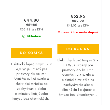
€52,95
€44,80
€69,90
€51,85
€43,05 bez DPH
€36,42 bez DPH
Momentálne nedostupné
Skladom
DO KOŠÍKA
DO KOŠÍKA
Elektrický lapač hmyzu 2 ×
Elektrický lapač hmyzu 2 ×
10 W je určený pre
4,5 W je určený pre
priestory do 150 m².
priestory do 50 m².
Využíva uv-a svetlo a
Využíva uv led svetlo a
elektrická mriežka na
elektrická mriežka na
zachytávanie alebo
zachytávanie alebo
elimináciu lietajúceho
elimináciu lietajúceho
hmyzu bez chemických...
hmyzu bez chemických...