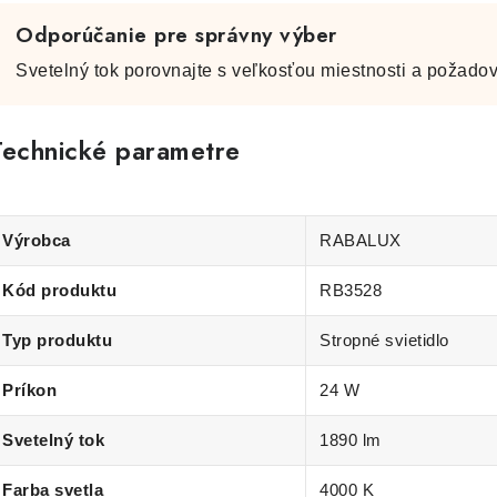
Odporúčanie pre správny výber
Svetelný tok porovnajte s veľkosťou miestnosti a požadov
Technické parametre
Výrobca
RABALUX
Kód produktu
RB3528
Typ produktu
Stropné svietidlo
Príkon
24 W
Svetelný tok
1890 lm
Farba svetla
4000 K