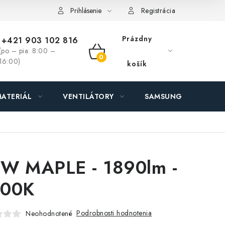
ás - MEGALED & JANTON Zákamenné
Zľavy pre profíkov
Hod
Prihlásenie
Registrácia
Prázdny
+421 903 102 816
(po – pia: 8:00 –
NÁKUPNÝ
16:00)
košík
KOŠÍK
ATERIÁL
VENTILÁTORY
SAMSUNG SVIETIDLÁ
W MAPLE - 1890lm -
00K
Podrobnosti hodnotenia
Neohodnotené