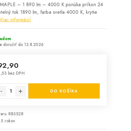
MAPLE – 1 890 lm – 4000 K ponúka príkon 24
telný tok 1890 lm, farba svetla 4000 K, krytie
Viac informácií
ladom
12.8.2026
92,90
,53 bez DPH
notková cena:
DO KOŠÍKA
aru:
RB3528
5 rokov