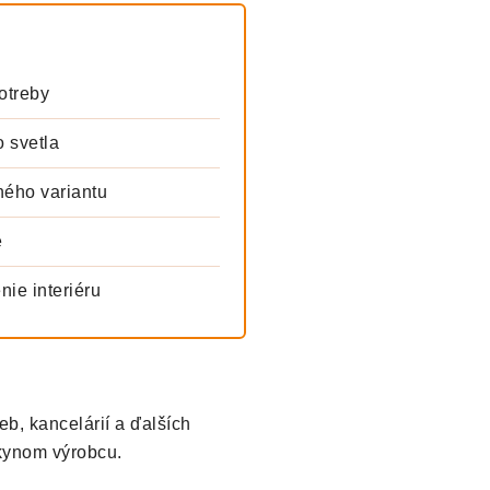
otreby
 svetla
ného variantu
e
nie interiéru
eb, kancelárií a ďalších
okynom výrobcu.