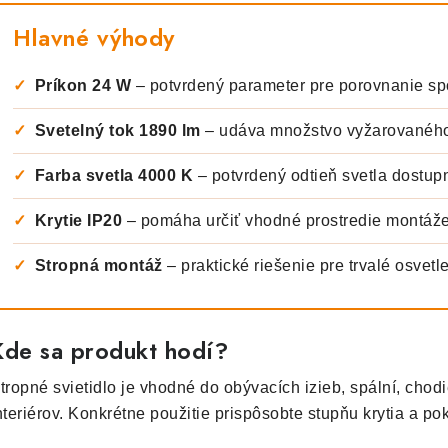
Hlavné výhody
✓
Príkon 24 W
– potvrdený parameter pre porovnanie sp
✓
Svetelný tok 1890 lm
– udáva množstvo vyžarovaného
✓
Farba svetla 4000 K
– potvrdený odtieň svetla dostup
✓
Krytie IP20
– pomáha určiť vhodné prostredie montáž
✓
Stropná montáž
– praktické riešenie pre trvalé osvetle
Kde sa produkt hodí?
tropné svietidlo je vhodné do obývacích izieb, spální, chodi
nteriérov. Konkrétne použitie prispôsobte stupňu krytia a p