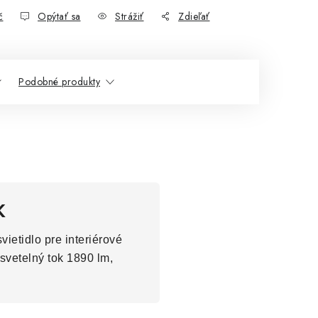
č
Opýtať sa
Strážiť
Zdieľať
Podobné produkty
K
ietidlo pre interiérové
svetelný tok 1890 lm,