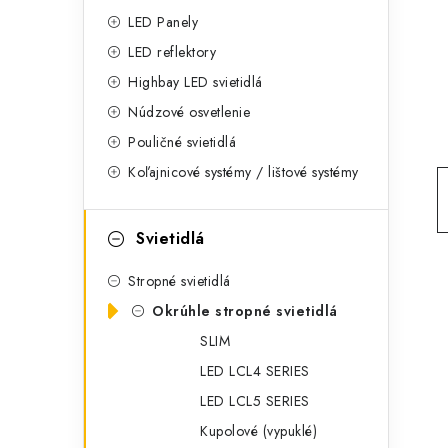
g
ý
LED Panely
ó
LED reflektory
p
r
Highbay LED svietidlá
a
i
Núdzové osvetlenie
e
n
Pouličné svietidlá
Koľajnicové systémy / lištové systémy
e
l
Svietidlá
Stropné svietidlá
Okrúhle stropné svietidlá
SLIM
LED LCL4 SERIES
LED LCL5 SERIES
Kupolové (vypuklé)