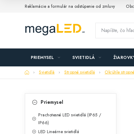
Prejsť
Reklamácie a formulár na odstúpenie od zmluvy
Obc
na
obsah
PRIEMYSEL
SVIETIDLÁ
ŽIAROVK
Domov
Svietidlá
Stropné svietidlá
Okrúhle stropné
B
K
Preskočiť
Priemysel
kategórie
a
o
t
Prachotesné LED svietidlá (IP65 /
č
IP66)
e
n
LED Lineárne svietidlá