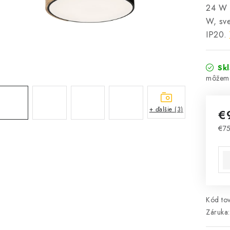
24 W 
W, sve
IP20.
Sk
+ ďalšie (3)
€
€75
Jed
Kód tov
Záruka
: