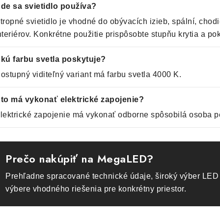
de sa svietidlo používa?
tropné svietidlo je vhodné do obývacích izieb, spální, chodi
nteriérov. Konkrétne použitie prispôsobte stupňu krytia a p
kú farbu svetla poskytuje?
ostupný viditeľný variant má farbu svetla 4000 K.
to má vykonať elektrické zapojenie?
lektrické zapojenie má vykonať odborne spôsobilá osoba p
Prečo nakúpiť na MegaLED?
Prehľadne spracované technické údaje, široký výber LED 
výbere vhodného riešenia pre konkrétny priestor.