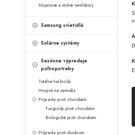
K
Stojanové a stolné ventilátory
S
i
Samsung svietidlá
A
Solárne systémy
D
Sezónne výpredaje
K
poľnopotreby
E
Totálne herbicídy
Hnojivá na zemiaky
Prípravky proti chorobám
Fungicídy proti chorobám
Biologické proti chorobám
Prípravky proti škodcom