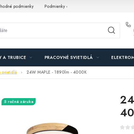
hodné podmienky
Podmienky ochrany osobných údajov
O n
Y A TRUBICE
PRACOVNÉ SVIETIDLÁ
ELEKTROM
 svietidlá
24W MAPLE - 1890lm - 4000K
24
5 ročná záruka
40