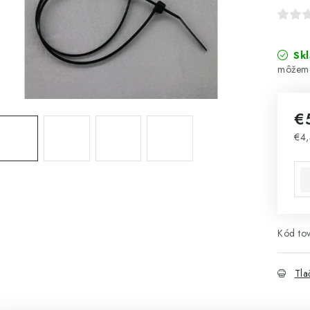
Sk
€
€4,
Jed
Kód tov
Tla