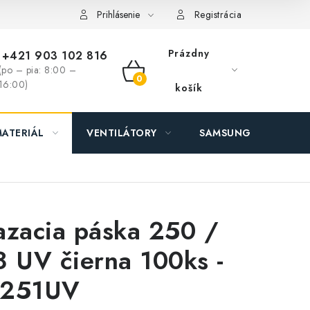
ás - MEGALED & JANTON Zákamenné
Zľavy pre profíkov
Hod
Prihlásenie
Registrácia
Prázdny
+421 903 102 816
(po – pia: 8:00 –
NÁKUPNÝ
16:00)
košík
KOŠÍK
ATERIÁL
VENTILÁTORY
SAMSUNG SVIETIDLÁ
azacia páska 250 /
8 UV čierna 100ks -
251UV