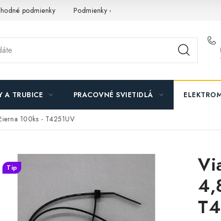
hodné podmienky
Podmienky ochrany osobných údajov
O n
Y A TRUBICE
PRACOVNÉ SVIETIDLÁ
ELEKTROM
čierna 100ks - T4251UV
Vi
Tip
4,
T4