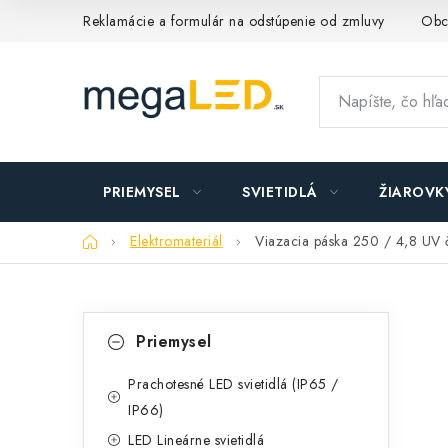
Prejsť
Reklamácie a formulár na odstúpenie od zmluvy
Obc
na
obsah
PRIEMYSEL
SVIETIDLÁ
ŽIAROVK
Domov
Elektromateriál
Viazacia páska 250 / 4,8 UV 
B
K
Preskočiť
Priemysel
kategórie
a
o
t
Prachotesné LED svietidlá (IP65 /
č
IP66)
e
n
LED Lineárne svietidlá