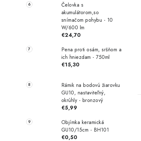
Čelovka s
akumulátorom,so
snímačom pohybu - 10
W/600 lm
€24,70
Pena proti osám, sršňom a
ich hniezdam - 750ml
€15,30
Rámik na bodovú žiarovku
GU10, nastaviteľný,
okrúhly - bronzový
€5,99
Objímka keramická
GU10/15cm - BH101
€0,50