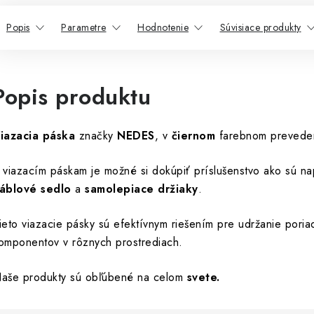
Popis
Parametre
Hodnotenie
Súvisiace produkty
Popis produktu
iazacia páska
značky
NEDES
, v
čiernom
farebnom prevede
 viazacím páskam je možné si dokúpiť príslušenstvo ako sú na
áblové sedlo
a
samolepiace držiaky
.
ieto viazacie pásky sú efektívnym riešením pre udržanie poria
omponentov v rôznych prostrediach.
aše produkty sú obľúbené na celom
svete.