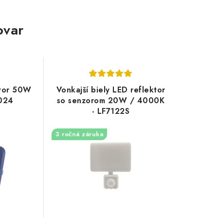
ovar
ktor 50W
Vonkajší biely LED reflektor
024
so senzorom 20W / 4000K
- LF7122S
3 ročná záruka