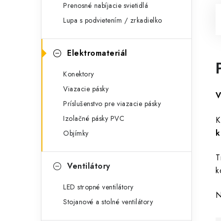
Prenosné nabíjacie svietidlá
Lupa s podvietením / zrkadielko
Elektromateriál
Konektory
Viazacie pásky
V
Príslušenstvo pre viazacie pásky
Izolačné pásky PVC
K
k
Objímky
T
Ventilátory
k
LED stropné ventilátory
N
Stojanové a stolné ventilátory