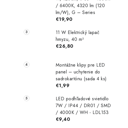
/ 6400K, 4320 lm (120
lm/W), G – Series
€19,90
11 W Elektrický lapač
hmyzu, 40 m²
€26,80
Montážne klipy pre LED
panel – uchytenie do
sadrokartónu (sada 4 ks)
€1,99
LED podhľadové svietidlo
7W / IP44 / DR01 / SMD
/ 4000K / WH - LDL153
€9,40