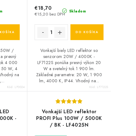
€18,70
m
Skladom
€15,20 bez DPH
KOŠÍKA
DO KOŠÍKA
r 50W /
Vonkajší biely LED reflektor so
a presný
senzorom 20W / 4000K -
tok 4 000
LF7122S ponúka presný výkon 20
: 50 W, 4
W a svetelný tok 1 900 lm.
Vhodný na
Základné parametre: 20 W, 1 900
...
lm, 4000 K, IP44. Vhodný na...
Kód:
LF0024
Kód:
LF7122S
 LED
Vonkajší LED reflektor
4000K -
PROFI Plus 100W / 5000K
/ BK - LF4025N