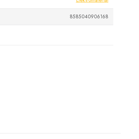
Elektromateriál
8585040906168