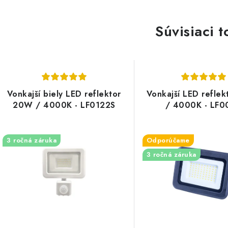
Súvisiaci t
Vonkajší biely LED reflektor
Vonkajší LED refle
20W / 4000K - LF0122S
/ 4000K - LF0
3 ročná záruka
Odporúčame
3 ročná záruka