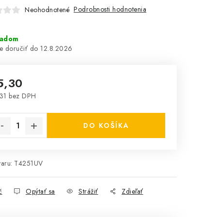
Podrobnosti hodnotenia
Neohodnotené
ladom
12.8.2026
5,30
31 bez DPH
notková cena:
DO KOŠÍKA
aru:
T4251UV
č
Opýtať sa
Strážiť
Zdieľať