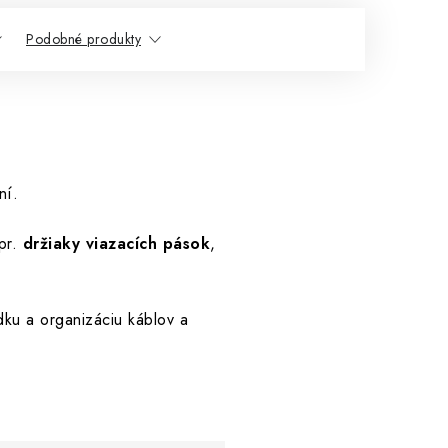
Podobné produkty
ní.
pr.
držiaky viazacích pások
,
dku a organizáciu káblov a