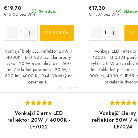
€19,70
€17,30
Skladom
Sklado
€16,02 bez DPH
€14,07 bez DPH
DO KOŠÍKA
DO 
Vonkajší biely LED reflektor 20W /
Vonkajší LED reflekto
4000K - LF0122S ponúka presný
4000K - LF0024 ponúk
výkon 20 W a svetelný tok 1 600
výkon 50 W a svetelný 
lm. Základné parametre: 20 W, 1
lm. Základné parametre
600 lm, 4000 K, IP44. Vhodný na
000 lm, 4000 K, IP65. 
osvetlenie...
osvetlenie dvorov,
Kód:
LF0122S
Vonkajší čierny LED
Vonkajší čierny
reflektor 20W / 4000K -
reflektor 50W / 
LF7022
LF7024