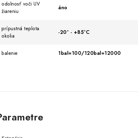
odolnosť voči UV
áno
žiareniu
prípustná teplota
-20° - +85°C
okolia
balenie
1bal=100/120bal=12000