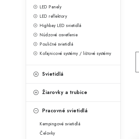
g
ý
LED Panely
ó
LED reflektory
p
r
Highbay LED svietidlá
a
i
Núdzové osvetlenie
e
n
Pouličné svietidlá
Koľajnicové systémy / lištové systémy
e
l
Svietidlá
Žiarovky a trubice
Pracovné svietidlá
Kempingové svietidlá
Čelovky