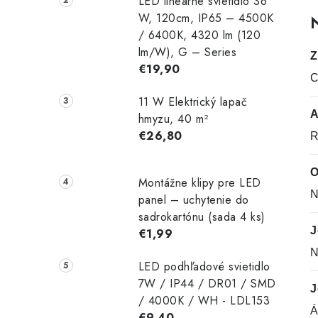
LED lineárne svietidlo 36
W, 120cm, IP65 – 4500K
N
/ 6400K, 4320 lm (120
lm/W), G – Series
Z
€19,90
C
11 W Elektrický lapač
A
hmyzu, 40 m²
€26,80
R
O
Montážne klipy pre LED
N
panel – uchytenie do
sadrokartónu (sada 4 ks)
J
€1,99
N
LED podhľadové svietidlo
7W / IP44 / DR01 / SMD
J
/ 4000K / WH - LDL153
Á
€9,40