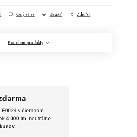
č
Opýtať sa
Strážiť
Zdieľať
Podobné produkty
 zdarma
LF0024 v čiernaom
tok
4 000 lm
, neutrálne
 kusov.