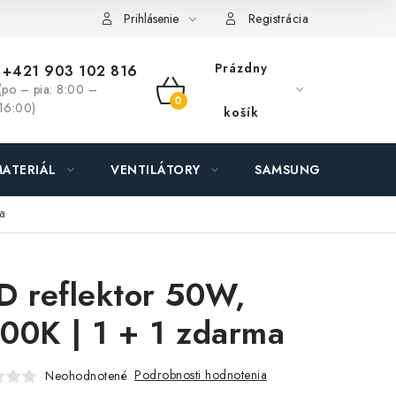
ás - MEGALED & JANTON Zákamenné
Zľavy pre profíkov
Hod
Prihlásenie
Registrácia
Prázdny
+421 903 102 816
(po – pia: 8:00 –
NÁKUPNÝ
16:00)
košík
KOŠÍK
ATERIÁL
VENTILÁTORY
SAMSUNG SVIETIDLÁ
a
D reflektor 50W,
00K | 1 + 1 zdarma
Podrobnosti hodnotenia
Neohodnotené