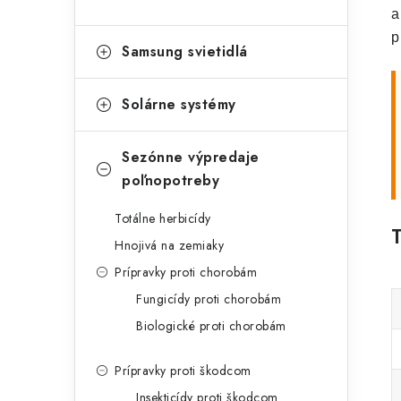
a
p
Samsung svietidlá
Solárne systémy
Sezónne výpredaje
poľnopotreby
Totálne herbicídy
Hnojivá na zemiaky
Prípravky proti chorobám
Fungicídy proti chorobám
Biologické proti chorobám
Prípravky proti škodcom
Insekticídy proti škodcom