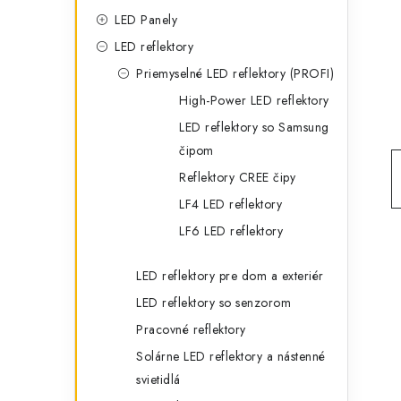
g
ý
LED Panely
ó
LED reflektory
p
r
Priemyselné LED reflektory (PROFI)
a
i
High-Power LED reflektory
e
n
LED reflektory so Samsung
čipom
e
Reflektory CREE čipy
l
LF4 LED reflektory
LF6 LED reflektory
LED reflektory pre dom a exteriér
LED reflektory so senzorom
Pracovné reflektory
Solárne LED reflektory a nástenné
svietidlá