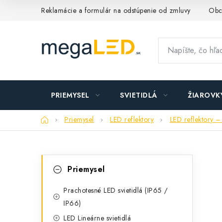
Prejsť
Reklamácie a formulár na odstúpenie od zmluvy
Obc
na
obsah
PRIEMYSEL
SVIETIDLÁ
ŽIAROVK
Domov
Priemysel
LED reflektory
LED reflektory –
B
K
Preskočiť
Priemysel
kategórie
a
o
t
Prachotesné LED svietidlá (IP65 /
č
IP66)
e
n
LED Lineárne svietidlá