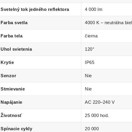
Svetelný tok jedného reflektora
4 000 lm
Farba svetla
4000 K – neutrálna bie
Farba tela
čierna
Uhol svietenia
120°
Krytie
IP65
Senzor
Nie
Stmievanie
Nie
Napájanie
AC 220–240 V
Životnosť
25 000 hod.
Spínacie cykly
20 000