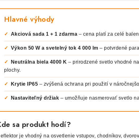
Hlavné výhody
✓
Akciová sada 1 + 1 zdarma
– cena platí za celé baleni
✓
Výkon 50 W a svetelný tok 4 000 lm
– potvrdené para
✓
Neutrálna biela 4000 K
– prirodzené svetlo vhodné na
plochy.
✓
Krytie IP65
– zvýšená ochrana pri použití v náročnejšo
✓
Nastaviteľný držiak
– umožňuje nasmerovať svetlo n
Kde sa produkt hodí?
eflektor je vhodný na osvetlenie vstupov, chodníkov, dvorov,