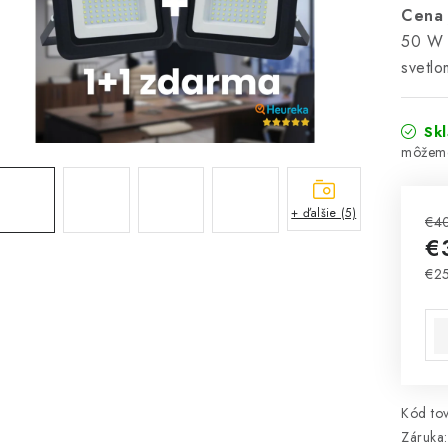
Cena 
50 W s
svetlo
Sk
+ ďalšie (5)
€4
€
€2
Jed
Kód tov
Záruka
: