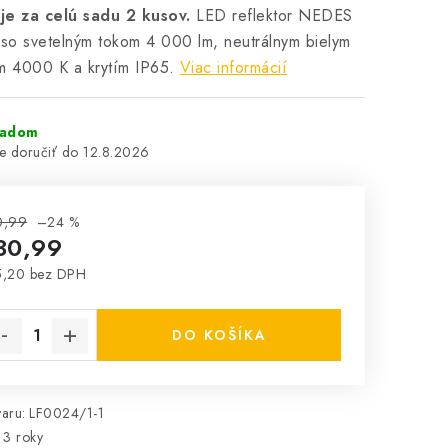
je za celú sadu 2 kusov.
LED reflektor NEDES
o svetelným tokom 4 000 lm, neutrálnym bielym
m 4000 K a krytím IP65.
Viac informácií
ladom
12.8.2026
0,99
–24 %
30,99
5,20 bez DPH
notková cena:
DO KOŠÍKA
aru:
LF0024/1-1
3 roky