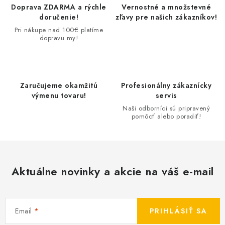
d
Doprava ZDARMA a rýchle
Vernostné a množstevné
a
doručenie!
zľavy pre našich zákazníkov!
c
Pri nákupe nad 100€ platíme
dopravu my!
i
e
p
r
Zaručujeme okamžitú
Profesionálny zákaznícky
v
výmenu tovaru!
servis
k
Naši odborníci sú pripravený
pomôcť alebo poradiť!
y
v
ý
p
Aktuálne novinky a akcie na váš e-mail
i
s
u
Email
PRIHLÁSIŤ SA