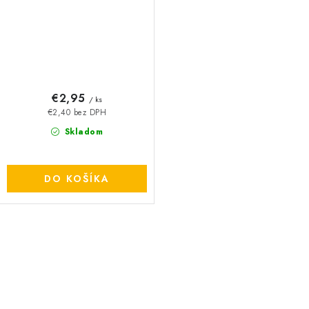
€2,95
/ ks
€2,40 bez DPH
Skladom
DO KOŠÍKA
O
v
l
á