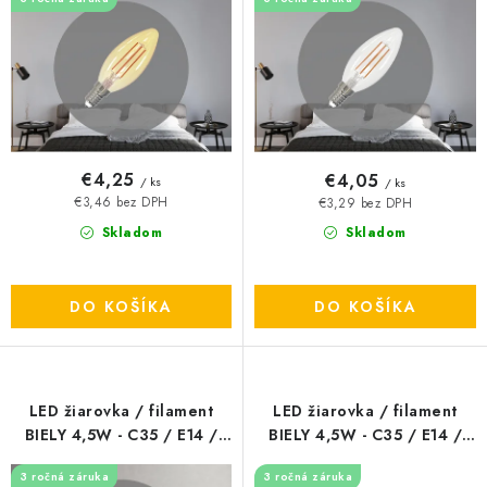
u
o
k
d
t
u
o
k
v
t
o
€4,25
€4,05
/ ks
/ ks
v
€3,46 bez DPH
€3,29 bez DPH
Skladom
Skladom
DO KOŠÍKA
DO KOŠÍKA
LED žiarovka / filament
LED žiarovka / filament
BIELY 4,5W - C35 / E14 /
BIELY 4,5W - C35 / E14 /
4000K - ZWF206
3000K - ZWF106
3 ročná záruka
3 ročná záruka