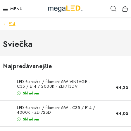
Prejsť
Hľad
na
obsah
E14
PRIEMYSEL
SVIETIDLÁ
Sviečka
ŽIAROVKY A TRUBICE
Najpredávanejšie
PRACOVNÉ SVIETIDLÁ
LED žiarovka / filament 6W VINTAGE -
ELEKTROMATERIÁL
C35 / E14 / 2000K - ZLF713DV
€4,25
Skladom
VENTILÁTORY
LED žiarovka / filament 6W - C35 / E14 /
4000K - ZLF723D
€4,05
SAMSUNG SVIETIDLÁ
Skladom