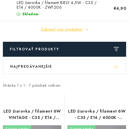
SOLÁRNE SYSTÉMY
LED žiarovka / filament BIELY 4,5W - C35 /
E14 / 4000K - ZWF206
€4,90
Skladom
SEZÓNNE VÝPREDAJE POĽNOPOTREBY
Zobraziť viac produktov
DOM A ZÁHRADA
OBCHODNÉ PODMIENKY
FILTROVAŤ PRODUKTY
KONTAKTY
V
R
NAJPREDÁVANEJŠIE
ý
a
O NÁS - MEGALED & JANTON ZÁKAMENNÉ
p
d
i
e
Stránka
1
z
1
-
7
položiek celkom
Reklamácie a formulár na odstúpenie od zmluvy
s
n
Obchodné podmienky
Podmienky ochrany osobných údajov
p
i
r
e
O nás - MEGALED & JANTON Zákamenné
LED žiarovka / filament 6W
LED žiarovka / filament 6W
o
p
VINTAGE - C35 / E14 /
- C35 / E14 / 4000K -
Zľavy pre profíkov
Hodnotenie obchodu
Moja objednávka
2000K - ZLF713DV
ZLF723D
d
r
3 ročná záruka
3 ročná záruka