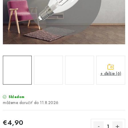
SOLÁRNE SYSTÉMY
SEZÓNNE VÝPREDAJE POĽNOPOTREBY
DOM A ZÁHRADA
OBCHODNÉ PODMIENKY
KONTAKTY
+ ďalšie (6)
O NÁS - MEGALED & JANTON ZÁKAMENNÉ
Reklamácie a formulár na odstúpenie od zmluvy
Skladom
Obchodné podmienky
Podmienky ochrany osobných údajov
11.8.2026
O nás - MEGALED & JANTON Zákamenné
Zľavy pre profíkov
Hodnotenie obchodu
Moja objednávka
€4,90