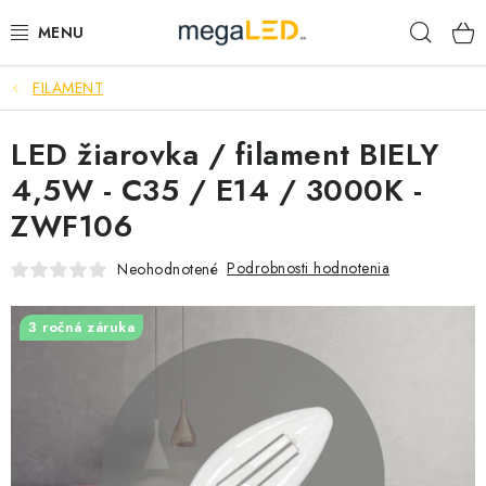
Prejsť
Hľad
na
obsah
FILAMENT
PRIEMYSEL
LED žiarovka / filament BIELY
SVIETIDLÁ
4,5W - C35 / E14 / 3000K -
ŽIAROVKY A TRUBICE
ZWF106
PRACOVNÉ SVIETIDLÁ
Podrobnosti hodnotenia
Neohodnotené
ELEKTROMATERIÁL
3 ročná záruka
VENTILÁTORY
SAMSUNG SVIETIDLÁ