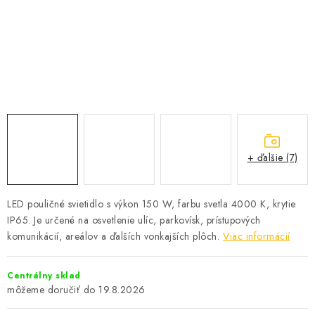
SOLÁRNE SYSTÉMY
SEZÓNNE VÝPREDAJE POĽNOPOTREBY
DOM A ZÁHRADA
OBCHODNÉ PODMIENKY
KONTAKTY
+ ďalšie (7)
O NÁS - MEGALED & JANTON ZÁKAMENNÉ
LED pouličné svietidlo s výkon 150 W, farbu svetla 4000 K, krytie
IP65. Je určené na osvetlenie ulíc, parkovísk, prístupových
Reklamácie a formulár na odstúpenie od zmluvy
komunikácií, areálov a ďalších vonkajších plôch.
Viac informácií
Obchodné podmienky
Podmienky ochrany osobných údajov
O nás - MEGALED & JANTON Zákamenné
Centrálny sklad
Zľavy pre profíkov
Hodnotenie obchodu
Moja objednávka
19.8.2026