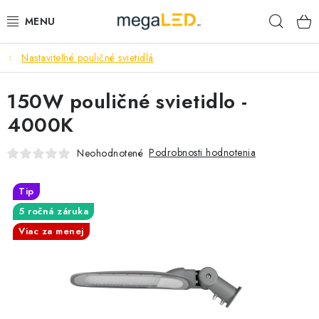
Prejsť
Hľad
na
obsah
Nastaviteľné pouličné svietidlá
PRIEMYSEL
150W pouličné svietidlo -
SVIETIDLÁ
4000K
ŽIAROVKY A TRUBICE
Podrobnosti hodnotenia
Neohodnotené
PRACOVNÉ SVIETIDLÁ
Tip
ELEKTROMATERIÁL
5 ročná záruka
Viac za menej
VENTILÁTORY
SAMSUNG SVIETIDLÁ