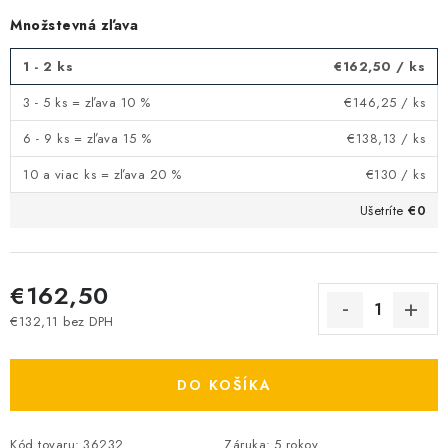
Množstevná zľava
1 - 2 ks
€162,50
/ ks
3 - 5 ks = zľava 10 %
€146,25
/ ks
6 - 9 ks = zľava 15 %
€138,13
/ ks
10 a viac ks = zľava 20 %
€130
/ ks
Ušetríte
€0
€162,50
€132,11 bez DPH
Jednotková cena:
DO KOŠÍKA
Kód tovaru:
36232
Záruka
:
5 rokov