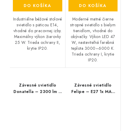
DO KOŠÍKA
DO KOŠÍKA
Industriálne béžové stolové
Moderné matné čierne
svietidlo s päticou E14,
stropné svietidlo s bielym
vhodné do pracovnej izby.
tienidlom, vhodné do
Maximálny výkon žiarovky
obývačky. Výkon LED 47
25 W. Trieda ochrany II,
W, nastaviteľná farebná
krytie IP20.
teplota 3000–6000 K.
Trieda ochrany I, krytie
IP20.
Závesné svietidlo
Závesné svietidlo
Donatella – 2300 lm –
Felipe – E27 1x MAX
4000 K – LED 37 W –
40 W – IP20
IP20