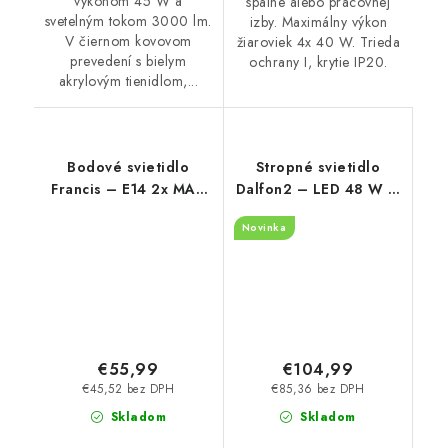
výkonom 45 W a
spálne alebo pracovnej
svetelným tokom 3000 lm.
izby. Maximálny výkon
V čiernom kovovom
žiaroviek 4x 40 W. Trieda
prevedení s bielym
ochrany I, krytie IP20.
akrylovým tienidlom,...
Bodové svietidlo
Stropné svietidlo
Francis – E14 2x MAX
Dalfon2 – LED 48 W –
28 W – IP20
IP20
Novinka
€55,99
€104,99
€45,52 bez DPH
€85,36 bez DPH
Skladom
Skladom