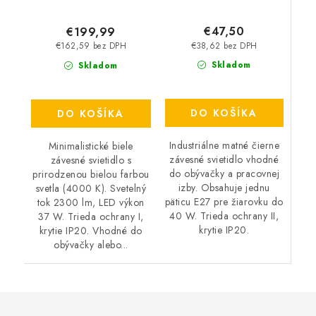
€47,50
€199,99
€38,62 bez DPH
€162,59 bez DPH
Skladom
Skladom
DO KOŠÍKA
DO KOŠÍKA
Industriálne matné čierne
Minimalistické biele
závesné svietidlo vhodné
závesné svietidlo s
do obývačky a pracovnej
prirodzenou bielou farbou
izby. Obsahuje jednu
svetla (4000 K). Svetelný
päticu E27 pre žiarovku do
tok 2300 lm, LED výkon
40 W. Trieda ochrany II,
37 W. Trieda ochrany I,
krytie IP20.
krytie IP20. Vhodné do
obývačky alebo...