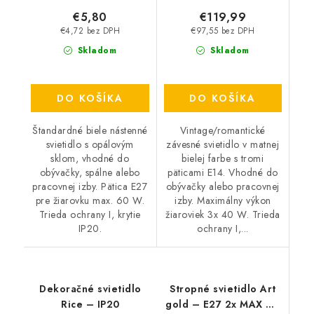
€5,80
€119,99
€4,72 bez DPH
€97,55 bez DPH
Skladom
Skladom
DO KOŠÍKA
DO KOŠÍKA
Štandardné biele nástenné
Vintage/romantické
svietidlo s opálovým
závesné svietidlo v matnej
sklom, vhodné do
bielej farbe s tromi
obývačky, spálne alebo
päticami E14. Vhodné do
pracovnej izby. Pätica E27
obývačky alebo pracovnej
pre žiarovku max. 60 W.
izby. Maximálny výkon
Trieda ochrany I, krytie
žiaroviek 3x 40 W. Trieda
IP20.
ochrany I,...
Dekoračné svietidlo
Stropné svietidlo Art
Rice – IP20
gold – E27 2x MAX 60