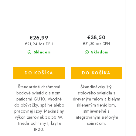
€38,50
€26,99
€31,30 bez DPH
€21,94 bez DPH
Skladom
Skladom
DO KOŠÍKA
DO KOŠÍKA
Škandinávsky štýl
Štandardné chrómové
stolového svietidla s
bodové svietidlo s tromi
dreveným telom a bielym
päticami GU10, vhodné
skleneným tienidlom,
do obývačky, spálne alebo
stmievateľné s
pracovnej izby. Maximálny
integrovaným sieťovým
výkon žiaroviek 3x 50 W.
spínačom.
Trieda ochrany I, krytie
IP20.