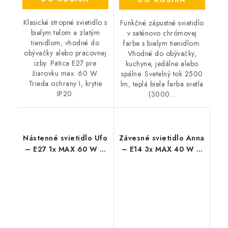
Klasické stropné svietidlo s
Funkčné zápustné svietidlo
bielym telom a zlatým
v saténovo chrómovej
tienidlom, vhodné do
farbe s bielym tienidlom.
obývačky alebo pracovnej
Vhodné do obývačky,
izby. Pätica E27 pre
kuchyne, jedálne alebo
žiarovku max. 60 W.
spálne. Svetelný tok 2500
Trieda ochrany I, krytie
lm, teplá biela farba svetla
IP20.
(3000...
Nástenné svietidlo Ufo
Závesné svietidlo Anna
– E27 1x MAX 60 W –
– E14 3x MAX 40 W –
IP20
IP20