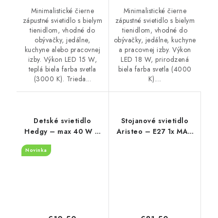
Minimalistické čierne
Minimalistické čierne
zápustné svietidlo s bielym
zápustné svietidlo s bielym
tienidlom, vhodné do
tienidlom, vhodné do
obývačky, jedálne,
obývačky, jedálne, kuchyne
kuchyne alebo pracovnej
a pracovnej izby. Výkon
izby. Výkon LED 15 W,
LED 18 W, prirodzená
teplá biela farba svetla
biela farba svetla (4000
(3000 K). Trieda...
K)....
Detské svietidlo
Stojanové svietidlo
Hedgy – max 40 W –
Aristeo – E27 1x MAX
IP20
40 W – IP20
Novinka