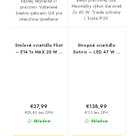
každej obývačke či
Maximálny výkon žiaroviek
pracovni. Vybavené
3x 40 W. Trieda ochrany
šiestimi päticami G9 pre
I, krytie IP20.
intenzívne osvetlenie.
Stolové svietidlo Flint
Stropné svietidlo
– E14 1x MAX 25 W –
Sotiris – LED 47 W –
IP20
IP20
€37,99
€138,99
€30,89 bez DPH
€113 bez DPH
Skladom
Skladom