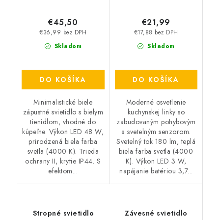
€45,50
€21,99
€36,99 bez DPH
€17,88 bez DPH
Skladom
Skladom
DO KOŠÍKA
DO KOŠÍKA
Minimalistické biele
Moderné osvetlenie
zápustné svietidlo s bielym
kuchynskej linky so
tienidlom, vhodné do
zabudovaným pohybovým
kúpeľne. Výkon LED 48 W,
a svetelným senzorom.
prirodzená biela farba
Svetelný tok 180 lm, teplá
svetla (4000 K). Trieda
biela farba svetla (4000
ochrany II, krytie IP44. S
K). Výkon LED 3 W,
efektom...
napájanie batériou 3,7...
Stropné svietidlo
Závesné svietidlo