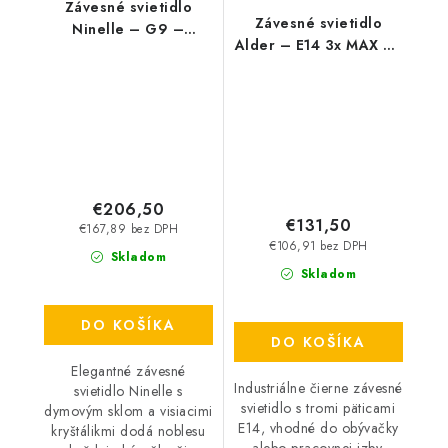
Závesné svietidlo
Závesné svietidlo
Ninelle – G9 –
Alder – E14 3x MAX 40
6×40 W – IP20
W – IP20
€206,50
€131,50
€167,89 bez DPH
€106,91 bez DPH
Skladom
Skladom
DO KOŠÍKA
DO KOŠÍKA
Elegantné závesné
Industriálne čierne závesné
svietidlo Ninelle s
svietidlo s tromi päticami
dymovým sklom a visiacimi
E14, vhodné do obývačky
kryštálikmi dodá noblesu
alebo pracovnej izby.