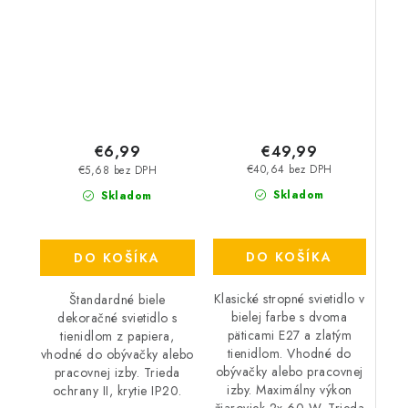
W – IP20
€49,99
€6,99
€40,64 bez DPH
€5,68 bez DPH
Skladom
Skladom
DO KOŠÍKA
DO KOŠÍKA
Klasické stropné svietidlo v
Štandardné biele
bielej farbe s dvoma
dekoračné svietidlo s
päticami E27 a zlatým
tienidlom z papiera,
tienidlom. Vhodné do
vhodné do obývačky alebo
obývačky alebo pracovnej
pracovnej izby. Trieda
izby. Maximálny výkon
ochrany II, krytie IP20.
žiaroviek 2x 60 W. Trieda