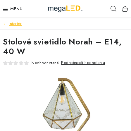
Prejsť
Hľad
na
obsah
Interiér
PRIEMYSEL
Stolové svietidlo Norah – E14,
SVIETIDLÁ
40 W
ŽIAROVKY A TRUBICE
Podrobnosti hodnotenia
Neohodnotené
PRACOVNÉ SVIETIDLÁ
ELEKTROMATERIÁL
VENTILÁTORY
SAMSUNG SVIETIDLÁ