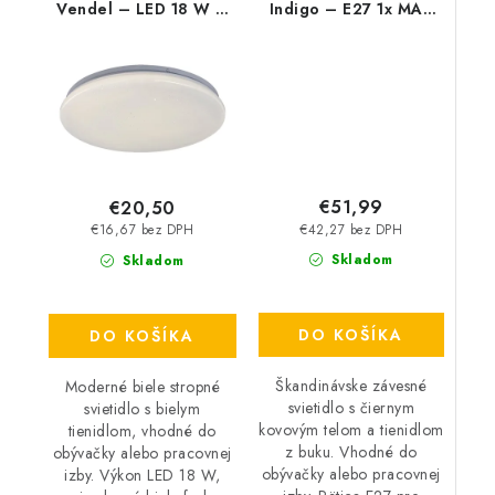
Vendel – LED 18 W –
Indigo – E27 1x MAX
IP20
40 W – IP20
€51,99
€20,50
€42,27 bez DPH
€16,67 bez DPH
Skladom
Skladom
DO KOŠÍKA
DO KOŠÍKA
Škandinávske závesné
Moderné biele stropné
svietidlo s čiernym
svietidlo s bielym
kovovým telom a tienidlom
tienidlom, vhodné do
z buku. Vhodné do
obývačky alebo pracovnej
obývačky alebo pracovnej
izby. Výkon LED 18 W,