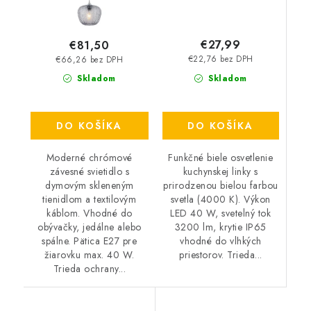
€27,99
€81,50
€22,76 bez DPH
€66,26 bez DPH
Skladom
Skladom
DO KOŠÍKA
DO KOŠÍKA
Funkčné biele osvetlenie
Moderné chrómové
kuchynskej linky s
závesné svietidlo s
prirodzenou bielou farbou
dymovým skleneným
svetla (4000 K). Výkon
tienidlom a textilovým
LED 40 W, svetelný tok
káblom. Vhodné do
3200 lm, krytie IP65
obývačky, jedálne alebo
vhodné do vlhkých
spálne. Pätica E27 pre
priestorov. Trieda...
žiarovku max. 40 W.
Trieda ochrany...