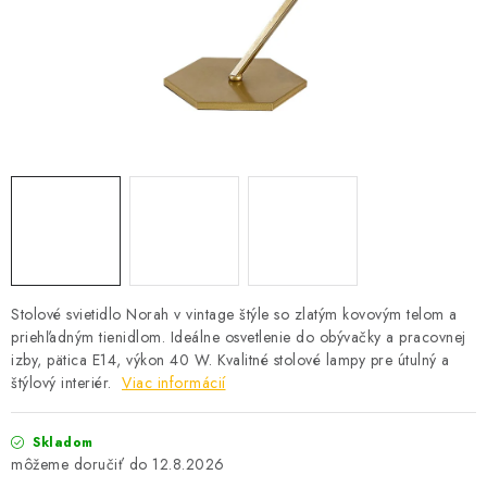
SOLÁRNE SYSTÉMY
SEZÓNNE VÝPREDAJE POĽNOPOTREBY
DOM A ZÁHRADA
OBCHODNÉ PODMIENKY
KONTAKTY
O NÁS - MEGALED & JANTON ZÁKAMENNÉ
Stolové svietidlo Norah v vintage štýle so zlatým kovovým telom a
priehľadným tienidlom. Ideálne osvetlenie do obývačky a pracovnej
Reklamácie a formulár na odstúpenie od zmluvy
izby, pätica E14, výkon 40 W. Kvalitné stolové lampy pre útulný a
Obchodné podmienky
Podmienky ochrany osobných údajov
štýlový interiér.
Viac informácií
O nás - MEGALED & JANTON Zákamenné
Skladom
Zľavy pre profíkov
Hodnotenie obchodu
Moja objednávka
12.8.2026