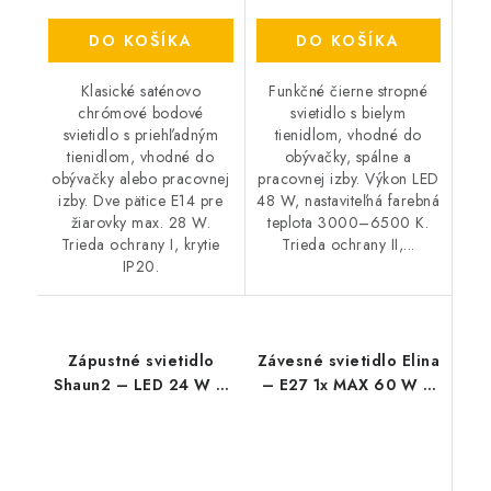
DO KOŠÍKA
DO KOŠÍKA
Klasické saténovo
Funkčné čierne stropné
chrómové bodové
svietidlo s bielym
svietidlo s priehľadným
tienidlom, vhodné do
tienidlom, vhodné do
obývačky, spálne a
obývačky alebo pracovnej
pracovnej izby. Výkon LED
izby. Dve pätice E14 pre
48 W, nastaviteľná farebná
žiarovky max. 28 W.
teplota 3000–6500 K.
Trieda ochrany I, krytie
Trieda ochrany II,...
IP20.
Zápustné svietidlo
Závesné svietidlo Elina
Shaun2 – LED 24 W –
– E27 1x MAX 60 W –
IP20
IP20