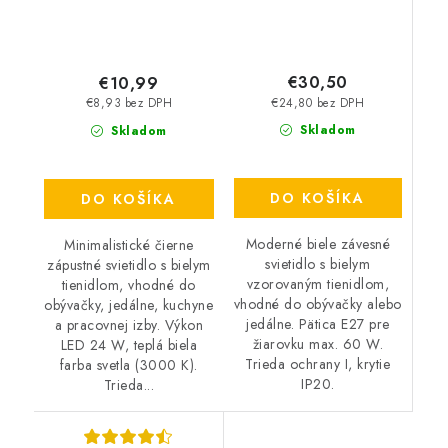
€30,50
€10,99
€24,80 bez DPH
€8,93 bez DPH
Skladom
Skladom
DO KOŠÍKA
DO KOŠÍKA
Moderné biele závesné
Minimalistické čierne
svietidlo s bielym
zápustné svietidlo s bielym
vzorovaným tienidlom,
tienidlom, vhodné do
vhodné do obývačky alebo
obývačky, jedálne, kuchyne
jedálne. Pätica E27 pre
a pracovnej izby. Výkon
žiarovku max. 60 W.
LED 24 W, teplá biela
Trieda ochrany I, krytie
farba svetla (3000 K).
IP20.
Trieda...