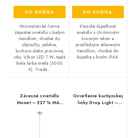
DO KOŠÍKA
DO KOŠÍKA
Minimalistické čierne
Klasické kúpeľňové
zápustné svietidlo s bielym
svietidlo s chrómovým
tienidlom, vhodné do
kovovým telom a
obývačky, jedálne,
priehľadným skleneným
kuchyne alebo pracovnej
tienidlom, vhodné do
izby. Výkon LED 7 W, teplá
kúpeľne s krytím IP44.
biela farba svetla (3000
K). Trieda...
Závesné svietidlo
Osvetlenie kuchynskej
Monet – E27 1x MAX
linky Drop Light –
40 W – IP20
3200 lm – 4000 K –
LED 40 W – IP65