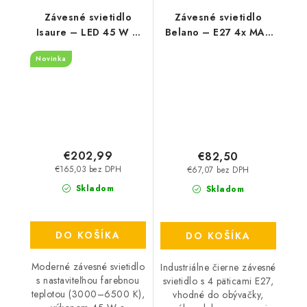
Závesné svietidlo
Závesné svietidlo
Isaure – LED 45 W –
Belano – E27 4x MAX
IP20
40 W – IP20
Novinka
€202,99
€82,50
€165,03 bez DPH
€67,07 bez DPH
Skladom
Skladom
DO KOŠÍKA
DO KOŠÍKA
Moderné závesné svietidlo
Industriálne čierne závesné
s nastaviteľnou farebnou
svietidlo s 4 päticami E27,
teplotou (3000–6500 K),
vhodné do obývačky,