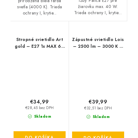
izby. Pätica E27 pre
prirodzená biela farba
žiarovku max. 40 W.
svetla (4000 K). Trieda
Trieda ochrany I, krytie...
ochrany I, krytie...
Stropné svietidlo Art
Zápustné svietidlo Lois
gold – E27 1x MAX 60
– 2500 lm – 3000 K –
W – IP20
LED 36 W – IP20
€34,99
€39,99
€28,45 bez DPH
€32,51 bez DPH
Skladom
Skladom
DO KOŠÍKA
DO KOŠÍKA