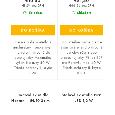
€10,50
€81,50
€8,54 bez DPH
€66,26 bez DPH
Skladom
Skladom
DO KOŠÍKA
DO KOŠÍKA
Detské biele svietidlo s
Industriálne matné čierne
viacfarebným papierovým
stojanové svietidlo vhodné
tienidlom, vhodné do
do obývačky alebo
detskej izby. Maximálny
pracovnej izby. Pätica E27
výkon žiarovky 40 W.
pre žiarovku max. 40 W.
Trieda ochrany II, krytie
Trieda ochrany II, krytie
IP20.
IP20.
Bodové svietidlo
Stolové svietidlo Pirit
Norton – GU10 3x MAX
– LED 1,2 W
50 W – IP20