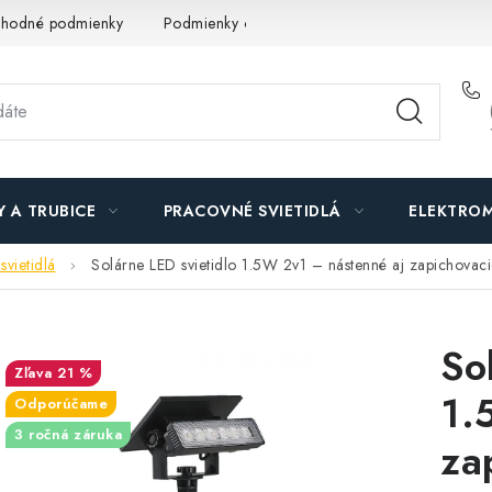
hodné podmienky
Podmienky ochrany osobných údajov
O n
Y A TRUBICE
PRACOVNÉ SVIETIDLÁ
ELEKTROM
svietidlá
Solárne LED svietidlo 1.5W 2v1 – nástenné aj zapichovac
So
21 %
1.
Odporúčame
3 ročná záruka
za