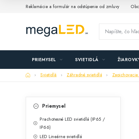
Prejsť
Reklamácie a formulár na odstúpenie od zmluvy
Obc
na
obsah
PRIEMYSEL
SVIETIDLÁ
ŽIAROVK
Domov
Svietidlá
Záhradné svietidlá
Zapichovacie 
B
K
Preskočiť
Priemysel
kategórie
a
o
t
Prachotesné LED svietidlá (IP65 /
č
IP66)
e
n
LED Lineárne svietidlá