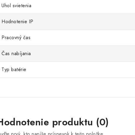
Uhol svietenia
Hodnotenie IP
Pracovný čas
Čas nabíjania
Typ batérie
Hodnotenie produktu (0)
uďte prvý, kto napíše príspevok k tejto položke.