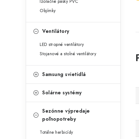
Izolačné pásky PVC
Objímky
Ventilátory
LED stropné ventilátory
Stojanové a stolné ventilátory
Samsung svietidlá
Solárne systémy
Sezónne výpredaje
poľnopotreby
Totálne herbicídy