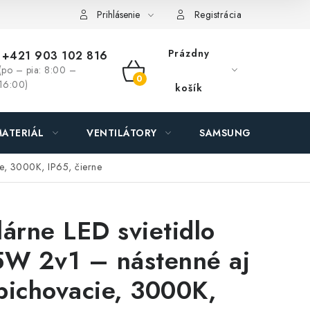
ás - MEGALED & JANTON Zákamenné
Zľavy pre profíkov
Hod
Prihlásenie
Registrácia
Prázdny
+421 903 102 816
(po – pia: 8:00 –
NÁKUPNÝ
16:00)
košík
KOŠÍK
ATERIÁL
VENTILÁTORY
SAMSUNG SVIETIDLÁ
ie, 3000K, IP65, čierne
lárne LED svietidlo
5W 2v1 – nástenné aj
pichovacie, 3000K,