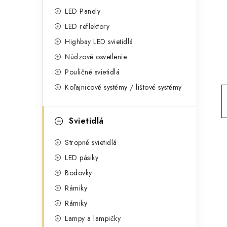
g
ý
LED Panely
ó
LED reflektory
p
r
Highbay LED svietidlá
a
i
Núdzové osvetlenie
e
n
Pouličné svietidlá
Koľajnicové systémy / lištové systémy
e
l
Svietidlá
Stropné svietidlá
LED pásiky
Bodovky
Rámiky
Rámiky
Lampy a lampičky