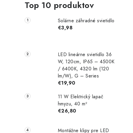
Top 10 produktov
Solárne záhradné svietidlo
€3,98
LED lineárne svietidlo 36
W, 120cm, IP65 – 4500K
/ 6400K, 4320 lm (120
lm/W), G – Series
€19,90
11 W Elektrický lapač
hmyzu, 40 m²
€26,80
Montážne klipy pre LED