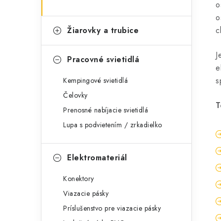
o
o
Žiarovky a trubice
c
J
Pracovné svietidlá
e
s
Kempingové svietidlá
Čelovky
T
Prenosné nabíjacie svietidlá
Lupa s podvietením / zrkadielko
Elektromateriál
Konektory
Viazacie pásky
Príslušenstvo pre viazacie pásky