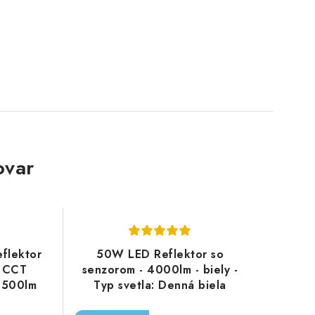
ovar
flektor
50W LED Reflektor so
- CCT
senzorom - 4000lm - biely -
1500lm
Typ svetla: Denná biela
4000K