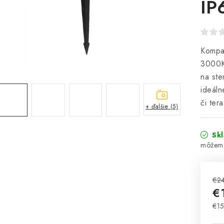
IP
Kompak
3000K 
na ste
ideáln
či tera
+ ďalšie (5)
Sk
€2
€
€15
Jed