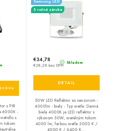
Samsung LED
5 ročná záruka
€34,78
Skladom
m
€28,28 bez DPH
DETAIL
KOŠÍKA
50W LED Reflektor so senzorom -
tor s PIR
4000lm - biely - Typ svetla: Denná
+6000K -
biela 4000K je LED reflektor s
ietidlo s
výkonom 50W, svetelným tokom
ým tokom
4000 lm, farbou svetla 3000 K /
Neutrálna
4000 K / 6400 K,...