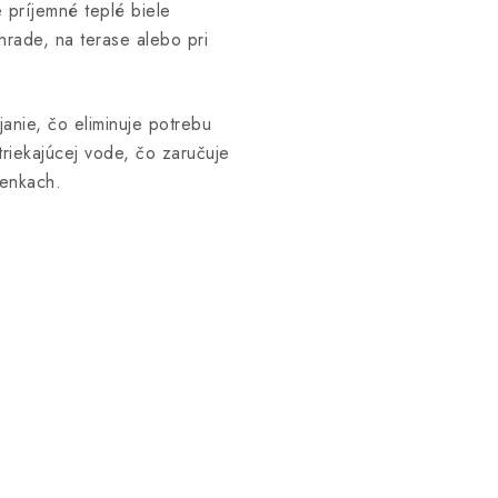
 príjemné teplé biele
áhrade, na terase alebo pri
anie, čo eliminuje potrebu
riekajúcej vode, čo zaručuje
ienkach.