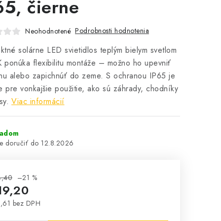
65, čierne
Podrobnosti hodnotenia
Neohodnotené
tné solárne LED svietidlos teplým bielym svetlom
ponúka flexibilitu montáže – možno ho upevniť
nu alebo zapichnúť do zeme.
S ochranou IP65 je
e pre vonkajšie použitie, ako sú záhrady, chodníky
sy.
Viac informácií
ladom
12.8.2026
4,40
–21 %
19,20
,61 bez DPH
notková cena: