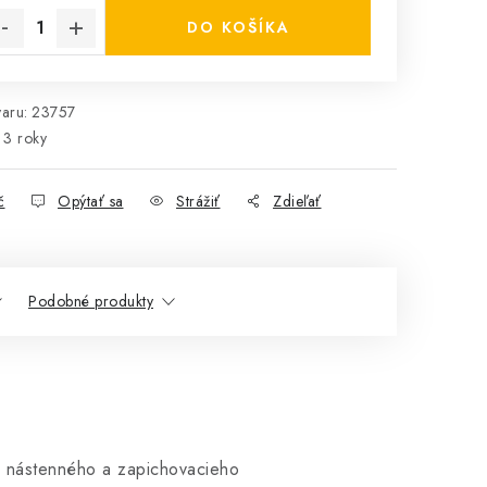
DO KOŠÍKA
aru:
23757
3 roky
č
Opýtať sa
Strážiť
Zdieľať
Podobné produkty
iu nástenného a zapichovacieho