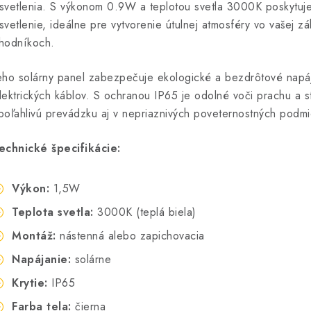
svetlenia.
S výkonom 0.9W a teplotou svetla 3000K poskytuje
svetlenie, ideálne pre vytvorenie útulnej atmosféry vo vašej z
hodníkoch.
eho solárny panel zabezpečuje ekologické a bezdrôtové napáj
lektrických káblov.
S ochranou IP65 je odolné voči prachu a st
poľahlivú prevádzku aj v nepriaznivých poveternostných podm
echnické špecifikácie:
Výkon:
1,5W
Teplota svetla:
3000K (teplá biela)
Montáž:
nástenná alebo zapichovacia
Napájanie:
solárne
Krytie:
IP65
Farba tela:
čierna