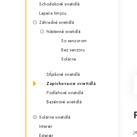
Schodiskové svietidlá
Lapače hmyzu
Záhradné svietidlá
Nástenné svietidlá
So senzorom
Bez senzoru
Solárne
Stĺpikové svietidlá
Zapichovacie svietidlá
Podlahové svietidlá
Bazénové svietidlá
Solárne svietidlá
Interiér
j
Exteriér