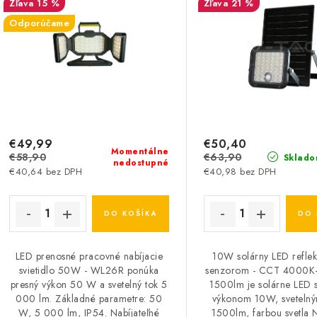
15 %
21 %
Odporúčame
€49,99
€50,40
Momentálne
€58,90
€63,90
Sklado
nedostupné
€40,64 bez DPH
€40,98 bez DPH
DO KOŠÍKA
DO 
LED prenosné pracovné nabíjacie
10W solárny LED reflek
svietidlo 50W - WL26R ponúka
senzorom - CCT 4000K
presný výkon 50 W a svetelný tok 5
1500lm je solárne LED sv
000 lm. Základné parametre: 50
výkonom 10W, sveteln
W, 5 000 lm, IP54. Nabíjateľné
1500lm, farbou svetla 