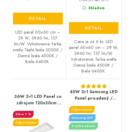
Skladom
DETAIL
DETAIL
LED panel 60×60 cm –
29 W, 3960 lm, 137
Cena je za 6 ks. LED
lm/W. Vyhotovenie: farba
panel 60×60 cm – 29 W,
svetla Teplá biela 3000K /
3960 lm, 137 lm/W.
Denná biela 4500K /
Vyhotovenie: farba svetla
Biela 6400K.
Denná biela 4500K /
Biela 6400K.
40W 2v1 Samsung LED
36W 2v1 LED Panel so
Panel prisadený /
zdrojom 120x30cm -
povrchový - 4400lm
4400lm
Odporúčame
7 %
Samsung LED
Odporúčame
3 ročná záruka