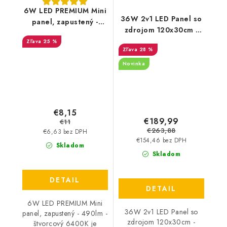
6W LED PREMIUM Mini
36W 2v1 LED Panel so
panel, zapustený -
zdrojom 120x30cm -
490lm - štvorcový
4400lm - 6ks balenie
25 %
6400K
28 %
Novinka
€8,15
€189,99
€11
€263,88
€6,63 bez DPH
€154,46 bez DPH
Skladom
Skladom
DETAIL
DETAIL
6W LED PREMIUM Mini
36W 2v1 LED Panel so
panel, zapustený - 490lm -
zdrojom 120x30cm -
štvorcový 6400K je