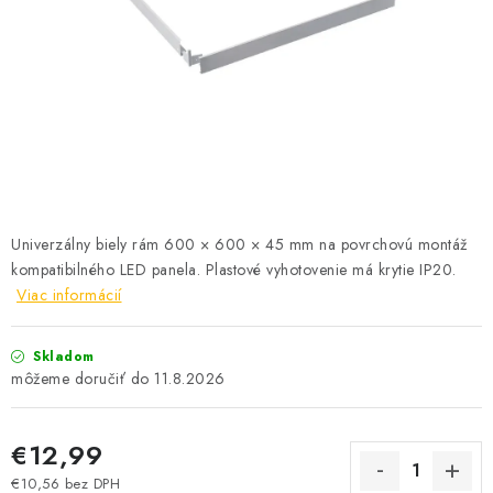
SOLÁRNE SYSTÉMY
SEZÓNNE VÝPREDAJE POĽNOPOTREBY
DOM A ZÁHRADA
OBCHODNÉ PODMIENKY
KONTAKTY
Univerzálny biely rám 600 × 600 × 45 mm na povrchovú montáž
kompatibilného LED panela. Plastové vyhotovenie má krytie IP20.
O NÁS - MEGALED & JANTON ZÁKAMENNÉ
Viac informácií
Reklamácie a formulár na odstúpenie od zmluvy
Skladom
11.8.2026
Obchodné podmienky
Podmienky ochrany osobných údajov
O nás - MEGALED & JANTON Zákamenné
€12,99
Zľavy pre profíkov
Hodnotenie obchodu
Moja objednávka
€10,56 bez DPH