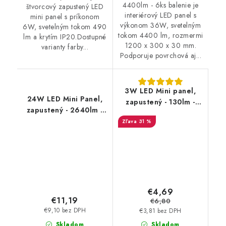
4400lm - 6ks balenie je
štvorcový zapustený LED
interiérový LED panel s
mini panel s príkonom
výkonom 36W, svetelným
6W, svetelným tokom 490
tokom 4400 lm, rozmermi
lm a krytím IP20.Dostupné
1200 x 300 x 30 mm.
varianty farby...
Podporuje povrchová aj...
3W LED Mini panel,
24W LED Mini Panel,
zapustený - 130lm -
zapustený - 2640lm -
okrúhly 4000K
štvorcový
31 %
€4,69
€11,19
€6,80
€9,10 bez DPH
€3,81 bez DPH
Skladom
Skladom