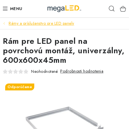
Prejsť
Hľad
na
obsah
Rámy a príslušenstvo pre LED panely
PRIEMYSEL
Rám pre LED panel na
SVIETIDLÁ
povrchovú montáž, univerzálny,
ŽIAROVKY A TRUBICE
600x600x45mm
PRACOVNÉ SVIETIDLÁ
Podrobnosti hodnotenia
Neohodnotené
ELEKTROMATERIÁL
Odporúčame
VENTILÁTORY
SAMSUNG SVIETIDLÁ