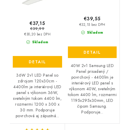
€39,55
€37,15
€32,15 bez DPH
€39,99
Skladom
€30,20 bez DPH
Skladom
DETAIL
DETAIL
40W 2v1 Samsung LED
Panel prisadený /
36W 2v1 LED Panel so
povrchový - 4400lm je
zdrojom 120x30cm -
interiérový LED panel s
4400lm je interiérový LED
výkonom 40W, svetelným
panel s výkonom 36W,
tokom 4400 lm, rozmermi
svetelným tokom 4400 lm,
1195x295x30mm, LED
rozmermi 1200 x 300 x
čipom Samsung.
30 mm. Podporuje
Podporuje...
povrchová aj zápustná...