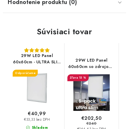
Hodnotenie produktu (0)
Súvisiaci tovar
29W LED Panel
29W LED Panel
60x60cm - ULTRA SLIM
60x60cm so zdrojom -
- vysoko svietivý -
ULTRA SLIM - 3960lm -
Odporúčame
3960lm
15 %
6ks balenie
€40,99
€202,50
€33,33 bez DPH
€240
Skladom
€164,63 bez DPH