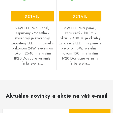
DETAIL
DETAIL
24W LED Mini Panel,
3W LED Mini panel,
zapustený - 2640lm -
zapustený - 130lm -
štvorcový je štvorcový
okrúhly 4000K je okrúhly
zapustený LED mini panel s
zapustený LED mini panel s
príkonom 24W, svetelným
príkonom 3W, svetelným
tokom 2640lm a krytím
tokom 130 lm a krytím
IP20.Dostupné varianty
IP20.Dostupné varianty
farby svetla:...
farby svetla:...
Aktuálne novinky a akcie na váš e-mail