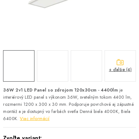
SOLÁRNE SYSTÉMY
SEZÓNNE VÝPREDAJE POĽNOPOTREBY
DOM A ZÁHRADA
OBCHODNÉ PODMIENKY
KONTAKTY
+ ďalšie (4)
O NÁS - MEGALED & JANTON ZÁKAMENNÉ
36W 2v1 LED Panel so zdrojom 120x30cm - 4400lm
je
interiérový LED panel s výkonom 36W, svetelným tokom 4400 lm,
Reklamácie a formulár na odstúpenie od zmluvy
rozmermi 1200 x 300 x 30 mm. Podporuje povrchová aj zápustná
Obchodné podmienky
Podmienky ochrany osobných údajov
montáž a je dostupný vo farbách svetla Denná biela 4000K, Biela
O nás - MEGALED & JANTON Zákamenné
6400K.
Viac informácií
Zľavy pre profíkov
Hodnotenie obchodu
Moja objednávka