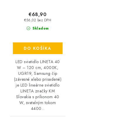
€68,90
€56,02 bez DPH
Skladom
DO KOŠÍKA
LED svietidlo LINETA 40
W – 120 cm, 4000K,
UGR19, Samsung čip
(závesné alebo prisadené)
je LED lineárne svietidlo
LINETA značky KM
Slovakia s príkonom 40
W, svetelným tokom
4400...