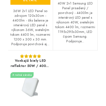
40W 2v1 Samsung LED
Panel prisadený /
36W 2v1 LED Panel so
povrchový - 4400lm je
zdrojom 120x30cm -
interiérový LED panel s
4400lm - 6ks balenie je
výkonom 40W, svetelným
interiérový LED panel s
tokom 4400 lm, rozmermi
výkonom 36W, svetelným
1195x295x30mm, LED
tokom 4400 lm, rozmermi
čipom Samsung.
1200 x 300 x 30 mm.
Podporuje...
Podporuje povrchová aj...
Vonkajší biely LED
reflektor 50W / 4000K
- LF7124
3 ročná záruka