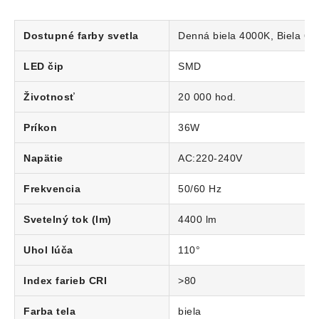
Dostupné farby svetla
Denná biela 4000K, Biela 64
LED čip
SMD
Životnosť
20 000 hod.
Príkon
36W
Napätie
AC:220-240V
Frekvencia
50/60 Hz
Svetelný tok (lm)
4400 lm
Uhol lúča
110°
Index farieb CRI
>80
Farba tela
biela