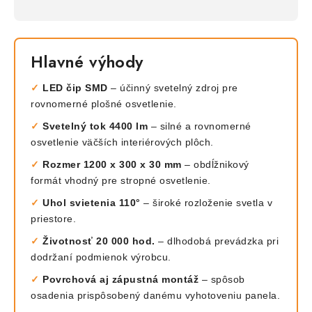
Hlavné výhody
✓
LED čip SMD
– účinný svetelný zdroj pre
rovnomerné plošné osvetlenie.
✓
Svetelný tok 4400 lm
– silné a rovnomerné
osvetlenie väčších interiérových plôch.
✓
Rozmer 1200 x 300 x 30 mm
– obdĺžnikový
formát vhodný pre stropné osvetlenie.
✓
Uhol svietenia 110°
– široké rozloženie svetla v
priestore.
✓
Životnosť 20 000 hod.
– dlhodobá prevádzka pri
dodržaní podmienok výrobcu.
✓
Povrchová aj zápustná montáž
– spôsob
osadenia prispôsobený danému vyhotoveniu panela.