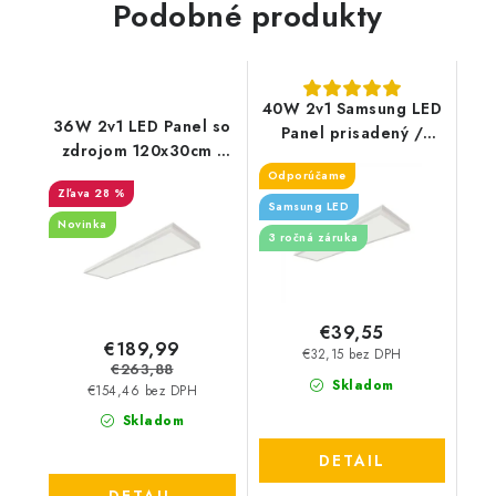
Podobné produkty
40W 2v1 Samsung LED
36W 2v1 LED Panel so
Panel prisadený /
zdrojom 120x30cm -
povrchový - 4400lm
4400lm - 6ks balenie
Odporúčame
28 %
Samsung LED
Novinka
3 ročná záruka
€39,55
€189,99
€32,15 bez DPH
€263,88
Skladom
€154,46 bez DPH
Skladom
DETAIL
DETAIL