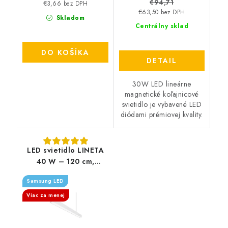
€94,71
€3,66 bez DPH
€63,50 bez DPH
Skladom
Centrálny sklad
DO KOŠÍKA
DETAIL
30W LED lineárne
magnetické koľajnicové
svietidlo je vybavené LED
diódami prémiovej kvality.
LED svietidlo LINETA
40 W – 120 cm,
4000K, UGR19,
Samsung LED
Samsung čip (závesné
alebo prisadené)
Viac za menej