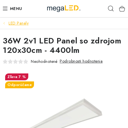
Prejsť
Hľad
na
obsah
LED Panely
PRIEMYSEL
36W 2v1 LED Panel so zdrojom
SVIETIDLÁ
120x30cm - 4400lm
ŽIAROVKY A TRUBICE
Podrobnosti hodnotenia
Neohodnotené
PRACOVNÉ SVIETIDLÁ
7 %
ELEKTROMATERIÁL
Odporúčame
VENTILÁTORY
SAMSUNG SVIETIDLÁ