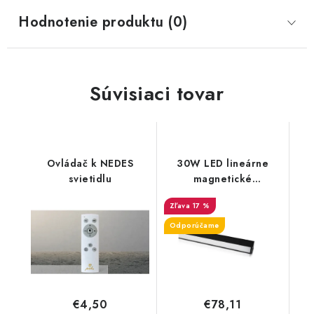
Hodnotenie produktu (0)
Súvisiaci tovar
Ovládač k NEDES
30W LED lineárne
svietidlu
magnetické
koľajnicové svietidlo -
17 %
2700lm - čierne
Odporúčame
€78,11
€4,50