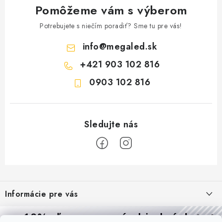
Pomôžeme vám s výberom
Potrebujete s niečím poradiť? Sme tu pre vás!
info
@
megaled.sk
+421 903 102 816
0903 102 816
Z
á
Informácie pre vás
p
ä
Reklamácie a formulár na odstúpenie od zmluvy
10% zľava
na prvú objednávku
Prijímame online platby