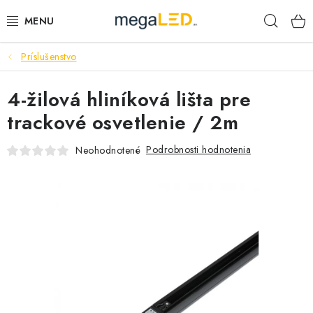
Prejsť
Hľad
na
obsah
Príslušenstvo
PRIEMYSEL
4-žilová hliníková lišta pre
SVIETIDLÁ
trackové osvetlenie / 2m
ŽIAROVKY A TRUBICE
Podrobnosti hodnotenia
Neohodnotené
PRACOVNÉ SVIETIDLÁ
ELEKTROMATERIÁL
VENTILÁTORY
SAMSUNG SVIETIDLÁ