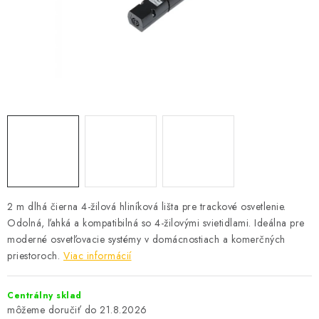
SOLÁRNE SYSTÉMY
SEZÓNNE VÝPREDAJE POĽNOPOTREBY
DOM A ZÁHRADA
OBCHODNÉ PODMIENKY
KONTAKTY
O NÁS - MEGALED & JANTON ZÁKAMENNÉ
2 m dlhá čierna 4-žilová hliníková lišta pre trackové osvetlenie.
Odolná, ľahká a kompatibilná so 4-žilovými svietidlami. Ideálna pre
Reklamácie a formulár na odstúpenie od zmluvy
moderné osvetľovacie systémy v domácnostiach a komerčných
Obchodné podmienky
Podmienky ochrany osobných údajov
priestoroch.
Viac informácií
O nás - MEGALED & JANTON Zákamenné
Zľavy pre profíkov
Hodnotenie obchodu
Moja objednávka
Centrálny sklad
21.8.2026