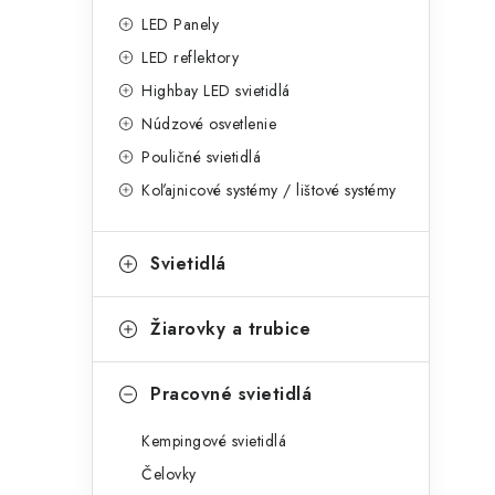
g
ý
LED Panely
ó
LED reflektory
p
r
Highbay LED svietidlá
a
i
Núdzové osvetlenie
e
n
Pouličné svietidlá
Koľajnicové systémy / lištové systémy
e
l
Svietidlá
Žiarovky a trubice
Pracovné svietidlá
Kempingové svietidlá
Čelovky