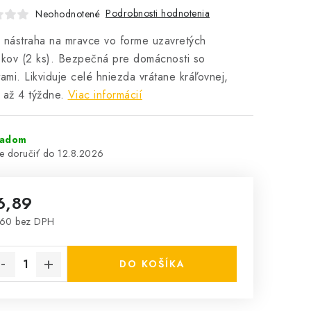
Podrobnosti hodnotenia
Neohodnotené
 nástraha na mravce vo forme uzavretých
kov (2 ks). Bezpečná pre domácnosti so
tami. Likviduje celé hniezda vrátane kráľovnej,
 až 4 týždne.
Viac informácií
ladom
12.8.2026
6,89
,60 bez DPH
notková cena:
DO KOŠÍKA