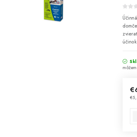
Účinná
domče
zviera
účinok
Sk
€
€5
Jed