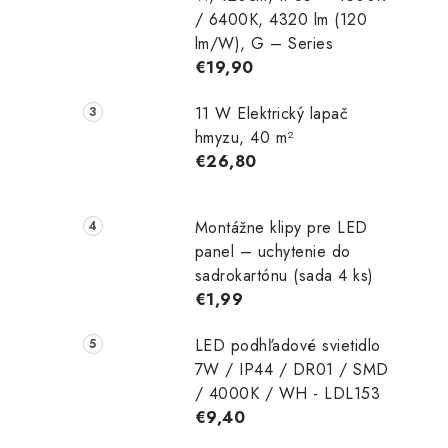
/ 6400K, 4320 lm (120
lm/W), G – Series
€19,90
11 W Elektrický lapač
hmyzu, 40 m²
€26,80
Montážne klipy pre LED
panel – uchytenie do
sadrokartónu (sada 4 ks)
€1,99
LED podhľadové svietidlo
7W / IP44 / DR01 / SMD
/ 4000K / WH - LDL153
€9,40