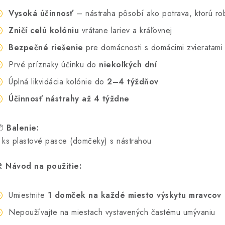
Vysoká účinnosť
– nástraha pôsobí ako potrava, ktorú ro
Zničí celú kolóniu
vrátane lariev a kráľovnej
Bezpečné riešenie
pre domácnosti s domácimi zvieratami
Prvé príznaky účinku do
niekoľkých dní
Úplná likvidácia kolónie do
2–4 týždňov
Účinnosť nástrahy až 4 týždne
📦
Balenie:
 ks plastové pasce (domčeky) s nástrahou

Návod na použitie:
Umiestnite
1 domček na každé miesto výskytu mravcov
Nepoužívajte na miestach vystavených častému umývaniu