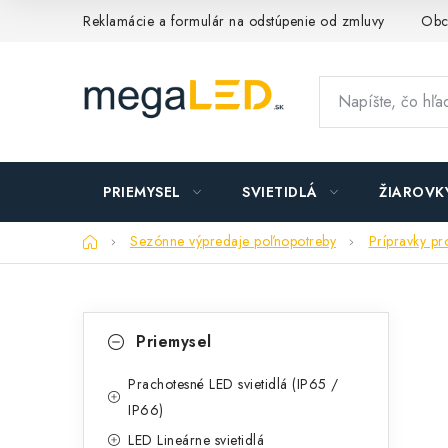
Prejsť
Reklamácie a formulár na odstúpenie od zmluvy
Obc
na
obsah
PRIEMYSEL
SVIETIDLÁ
ŽIAROVK
Domov
Sezónne výpredaje poľnopotreby
Prípravky pr
B
K
Preskočiť
Priemysel
kategórie
a
o
t
Prachotesné LED svietidlá (IP65 /
č
IP66)
e
n
LED Lineárne svietidlá