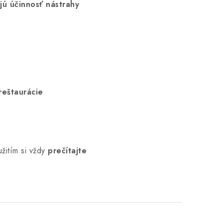
jú účinnosť nástrahy
reštaurácie
žitím si vždy
prečítajte