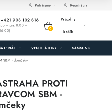
ás - MEGALED & JANTON Zákamenné
Zľavy pre profíkov
Hod
Prihlásenie
Registrácia
Prázdny
+421 903 102 816
(po – pia: 8:00 –
NÁKUPNÝ
16:00)
košík
KOŠÍK
ATERIÁL
VENTILÁTORY
SAMSUNG SVIETIDLÁ
 SBM - domčeky
STRAHA PROTI
AVCOM SBM -
mčeky