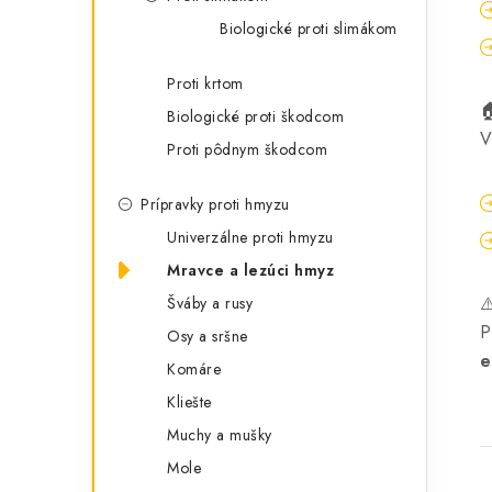
Biologické proti slimákom
Proti krtom
Biologické proti škodcom
V
Proti pôdnym škodcom
Prípravky proti hmyzu
Univerzálne proti hmyzu
Mravce a lezúci hmyz
⚠
Šváby a rusy
P
Osy a sršne
e
Komáre
Kliešte
Muchy a mušky
Mole