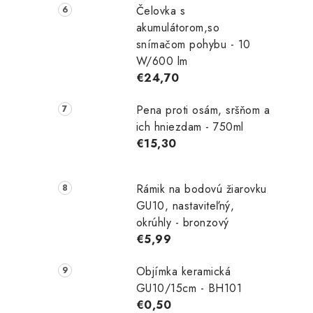
Čelovka s
akumulátorom,so
snímačom pohybu - 10
W/600 lm
€24,70
Pena proti osám, sršňom a
ich hniezdam - 750ml
€15,30
Rámik na bodovú žiarovku
GU10, nastaviteľný,
okrúhly - bronzový
€5,99
Objímka keramická
GU10/15cm - BH101
€0,50