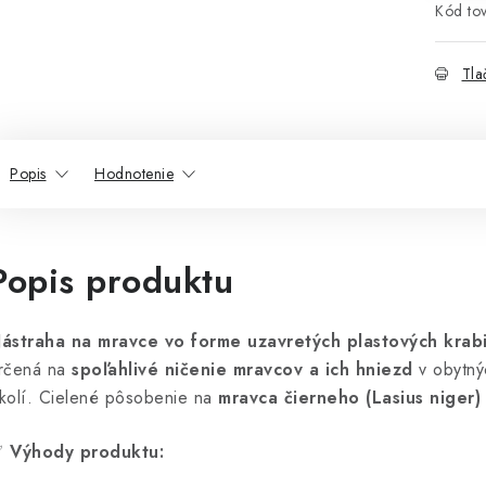
Kód tov
Tla
Popis
Hodnotenie
Popis produktu
ástraha na mravce vo forme uzavretých plastových krabi
rčená na
spoľahlivé ničenie mravcov a ich hniezd
v obytný
kolí. Cielené pôsobenie na
mravca čierneho (Lasius niger)
✅
Výhody produktu: