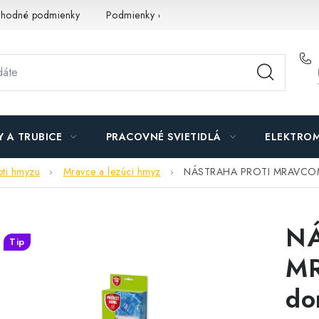
hodné podmienky
Podmienky ochrany osobných údajov
O n
Y A TRUBICE
PRACOVNÉ SVIETIDLÁ
ELEKTROM
oti hmyzu
Mravce a lezúci hmyz
NÁSTRAHA PROTI MRAVCOM
NÁ
Tip
MR
do