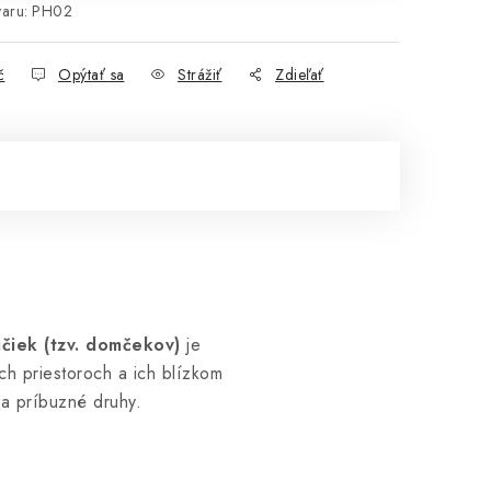
aru:
PH02
č
Opýtať sa
Strážiť
Zdieľať
čiek (tzv. domčekov)
je
ch priestoroch a ich blízkom
a príbuzné druhy.