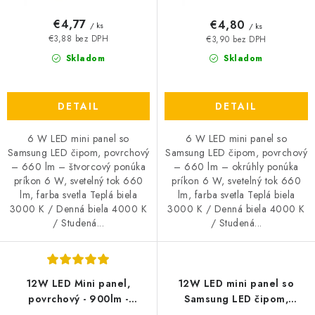
v
t
o
€4,77
€4,80
/ ks
/ ks
v
€3,88 bez DPH
€3,90 bez DPH
Skladom
Skladom
DETAIL
DETAIL
6 W LED mini panel so
6 W LED mini panel so
Samsung LED čipom, povrchový
Samsung LED čipom, povrchový
– 660 lm – štvorcový ponúka
– 660 lm – okrúhly ponúka
príkon 6 W, svetelný tok 660
príkon 6 W, svetelný tok 660
lm, farba svetla Teplá biela
lm, farba svetla Teplá biela
3000 K / Denná biela 4000 K
3000 K / Denná biela 4000 K
/ Studená...
/ Studená...
12W LED Mini panel,
12W LED mini panel so
povrchový - 900lm -
Samsung LED čipom,
štvorcový - Typ svetla:
povrchový - 1200lm -