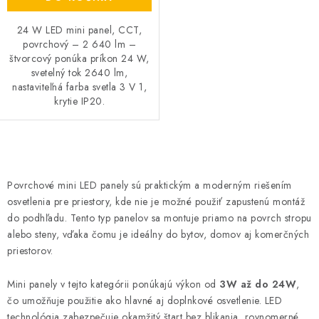
24 W LED mini panel, CCT,
povrchový – 2 640 lm –
štvorcový ponúka príkon 24 W,
svetelný tok 2640 lm,
nastaviteľná farba svetla 3 V 1,
krytie IP20.
O
v
Povrchové mini LED panely sú praktickým a moderným riešením
l
osvetlenia pre priestory, kde nie je možné použiť zapustenú montáž
á
do podhľadu. Tento typ panelov sa montuje priamo na povrch stropu
d
alebo steny, vďaka čomu je ideálny do bytov, domov aj komerčných
priestorov.
a
c
Mini panely v tejto kategórii ponúkajú výkon od
3W až do 24W
,
i
čo umožňuje použitie ako hlavné aj doplnkové osvetlenie. LED
e
technológia zabezpečuje okamžitý štart bez blikania, rovnomerné