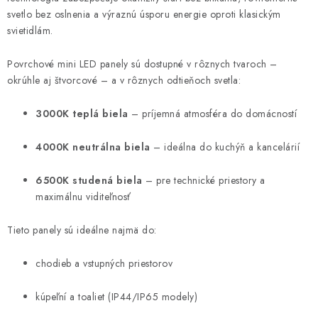
p
svetlo bez oslnenia a výraznú úsporu energie oproti klasickým
r
svietidlám.
v
k
Povrchové mini LED panely sú dostupné v rôznych tvaroch –
y
okrúhle aj štvorcové – a v rôznych odtieňoch svetla:
v
3000K teplá biela
– príjemná atmosféra do domácností
ý
p
4000K neutrálna biela
– ideálna do kuchýň a kancelárií
i
s
6500K studená biela
– pre technické priestory a
u
maximálnu viditeľnosť
Tieto panely sú ideálne najmä do:
chodieb a vstupných priestorov
kúpeľní a toaliet (IP44/IP65 modely)