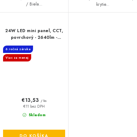
/ Biela...
krytie...
24W LED mini panel, CCT,
povrchový - 2640lm -
štvorcový
6 ročná záruka
Viac za menej
€13,53
/ ks
€11 bez DPH
Skladom
DO KOŠÍKA