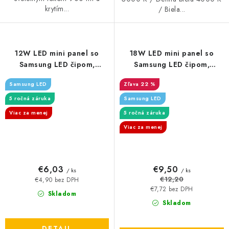
krytím...
/ Biela...
12W LED mini panel so
18W LED mini panel so
Samsung LED čipom,
Samsung LED čipom,
povrchový - 1200lm -
povrchový - 1980lm -
Samsung LED
22 %
štvorcový
okrúhly
5 ročná záruka
Samsung LED
Viac za menej
5 ročná záruka
Viac za menej
€6,03
€9,50
/ ks
/ ks
€12,20
€4,90 bez DPH
€7,72 bez DPH
Skladom
Skladom
DETAIL