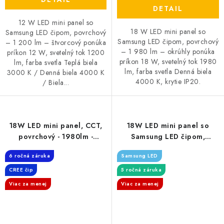
DETAIL
12 W LED mini panel so
18 W LED mini panel so
Samsung LED čipom, povrchový
Samsung LED čipom, povrchový
– 1 200 lm – štvorcový ponúka
– 1 980 lm – okrúhly ponúka
príkon 12 W, svetelný tok 1200
príkon 18 W, svetelný tok 1980
lm, farba svetla Teplá biela
lm, farba svetla Denná biela
3000 K / Denná biela 4000 K
4000 K, krytie IP20.
/ Biela...
18W LED mini panel, CCT,
18W LED mini panel so
povrchový - 1980lm -
Samsung LED čipom,
štvorcový
povrchový - 1980lm -
6 ročná záruka
Samsung LED
štvorcový
CREE čip
5 ročná záruka
Viac za menej
Viac za menej