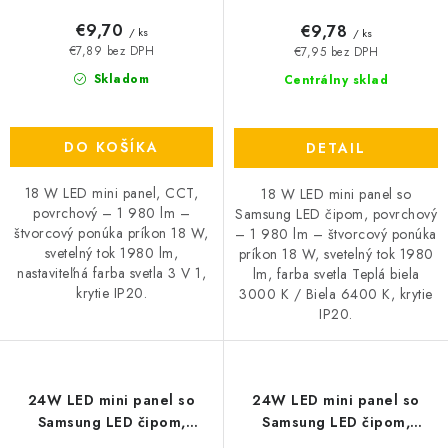
€9,70
€9,78
/ ks
/ ks
€7,89 bez DPH
€7,95 bez DPH
Skladom
Centrálny sklad
DO KOŠÍKA
DETAIL
18 W LED mini panel, CCT,
18 W LED mini panel so
povrchový – 1 980 lm –
Samsung LED čipom, povrchový
štvorcový ponúka príkon 18 W,
– 1 980 lm – štvorcový ponúka
svetelný tok 1980 lm,
príkon 18 W, svetelný tok 1980
nastaviteľná farba svetla 3 V 1,
lm, farba svetla Teplá biela
krytie IP20.
3000 K / Biela 6400 K, krytie
IP20.
24W LED mini panel so
24W LED mini panel so
Samsung LED čipom,
Samsung LED čipom,
povrchový - 2640lm -
povrchový - 2640lm -