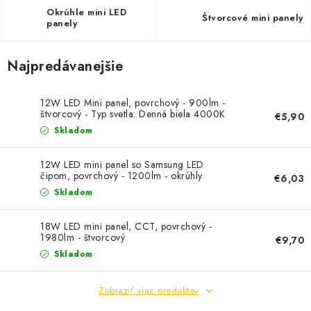
SOLÁRNE SYSTÉMY
Okrúhle mini LED
Štvorcové mini panely
panely
SEZÓNNE VÝPREDAJE POĽNOPOTREBY
Najpredávanejšie
DOM A ZÁHRADA
12W LED Mini panel, povrchový - 900lm -
OBCHODNÉ PODMIENKY
štvorcový - Typ svetla: Denná biela 4000K
€5,90
Skladom
KONTAKTY
12W LED mini panel so Samsung LED
čipom, povrchový - 1200lm - okrúhly
€6,03
O NÁS - MEGALED & JANTON ZÁKAMENNÉ
Skladom
Reklamácie a formulár na odstúpenie od zmluvy
18W LED mini panel, CCT, povrchový -
1980lm - štvorcový
€9,70
Obchodné podmienky
Podmienky ochrany osobných údajov
Skladom
O nás - MEGALED & JANTON Zákamenné
Zľavy pre profíkov
Hodnotenie obchodu
Moja objednávka
Zobraziť viac produktov