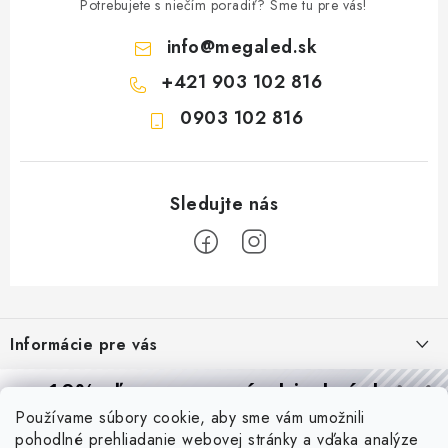
Potrebujete s niečím poradiť? Sme tu pre vás!
info
@
megaled.sk
+421 903 102 816
0903 102 816
Z
á
Informácie pre vás
p
ä
Reklamácie a formulár na odstúpenie od zmluvy
10% zľava
na prvú objednávku
Prijímame online platby
t
Používame súbory cookie, aby sme vám umožnili
Obchodné podmienky
Prihláste sa a
získajte
zľavu aj praktické tipy,
vďaka ktorým
i
pohodlné prehliadanie webovej stránky a vďaka analýze
Blog
budete svietiť lepšie a platiť menej.