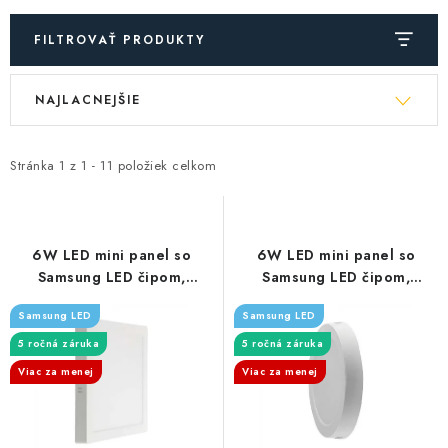
FILTROVAŤ PRODUKTY
V
R
NAJLACNEJŠIE
ý
a
p
d
i
e
Stránka
1
z
1
-
11
položiek celkom
s
n
p
i
r
e
6W LED mini panel so
6W LED mini panel so
o
p
Samsung LED čipom,
Samsung LED čipom,
povrchový - 660m -
povrchový - 660m - okrúhly
d
r
Samsung LED
Samsung LED
štvorcový
u
o
5 ročná záruka
5 ročná záruka
k
d
Viac za menej
Viac za menej
t
u
o
k