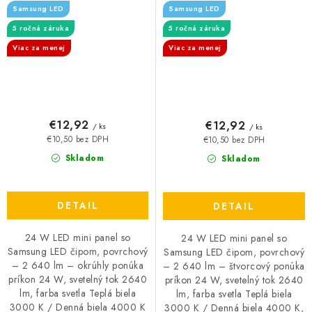
Samsung LED
Samsung LED
okrúhly
štvorcový
5 ročná záruka
5 ročná záruka
Viac za menej
Viac za menej
€12,92
€12,92
/ ks
/ ks
€10,50 bez DPH
€10,50 bez DPH
Skladom
Skladom
DETAIL
DETAIL
24 W LED mini panel so
24 W LED mini panel so
Samsung LED čipom, povrchový
Samsung LED čipom, povrchový
– 2 640 lm – okrúhly ponúka
– 2 640 lm – štvorcový ponúka
príkon 24 W, svetelný tok 2640
príkon 24 W, svetelný tok 2640
lm, farba svetla Teplá biela
lm, farba svetla Teplá biela
3000 K / Denná biela 4000 K
3000 K / Denná biela 4000 K,