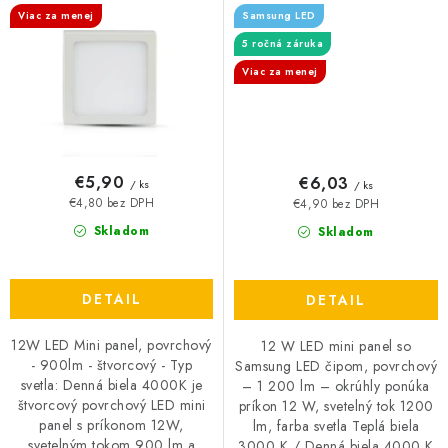
Viac za menej
Samsung LED
Denná biela 4000K
okrúhly
5 ročná záruka
Viac za menej
€5,90
€6,03
/ ks
/ ks
€4,80 bez DPH
€4,90 bez DPH
Skladom
Skladom
DETAIL
DETAIL
12W LED Mini panel, povrchový
12 W LED mini panel so
- 900lm - štvorcový - Typ
Samsung LED čipom, povrchový
svetla: Denná biela 4000K je
– 1 200 lm – okrúhly ponúka
štvorcový povrchový LED mini
príkon 12 W, svetelný tok 1200
panel s príkonom 12W,
lm, farba svetla Teplá biela
svetelným tokom 900 lm a
3000 K / Denná biela 4000 K