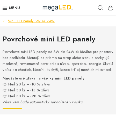
Prejsť
Hľad
na
obsah
Mini LED panely 3W až 24W
PRIEMYSEL
SVIETIDLÁ
Povrchové mini LED panely
ŽIAROVKY A TRUBICE
Povrchové mini LED panely od 3W do 24W sú ideálne pre priestory
bez podhľadu. Montujú sa priamo na strop alebo stenu a poskytujú
PRACOVNÉ SVIETIDLÁ
moderné, rovnomerné osvetlenie s nízkou spotrebou energie. Skvelá
voľba do chodieb, kúpeľní, kuchýň, kancelárií aj menších miestností.
ELEKTROMATERIÁL
Množstevné zľavy na všetky mini LED panely!
👉 Nad 20 ks –
-10 %
zľava
VENTILÁTORY
👉 Nad 30 ks –
-15 %
zľava
👉 Nad 50 ks –
-20 %
zľava
Zľava vám bude automaticky započítaná v košíku.
SAMSUNG SVIETIDLÁ