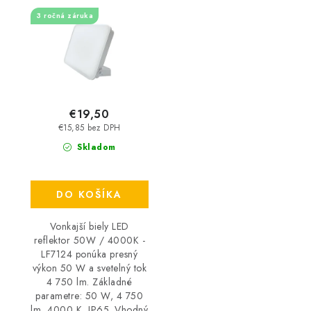
- LF7124
3 ročná záruka
€19,50
€15,85 bez DPH
Skladom
DO KOŠÍKA
Vonkajší biely LED
reflektor 50W / 4000K -
LF7124 ponúka presný
výkon 50 W a svetelný tok
4 750 lm. Základné
parametre: 50 W, 4 750
lm, 4000 K, IP65. Vhodný