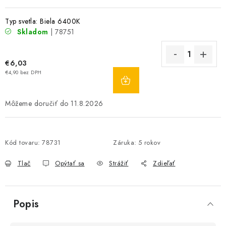
Typ svetla: Biela 6400K
Skladom
| 78751
€6,03
DO
€4,90 bez DPH
KOŠÍKA
11.8.2026
Kód tovaru:
78731
Záruka
:
5 rokov
Tlač
Opýtať sa
Strážiť
Zdieľať
Popis