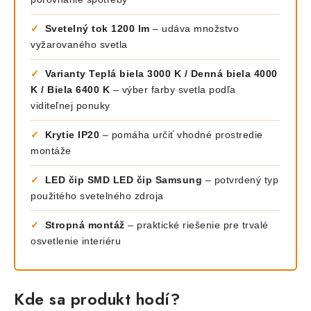
✓
Svetelný tok 1200 lm
– udáva množstvo
vyžarovaného svetla
✓
Varianty Teplá biela 3000 K / Denná biela 4000
K / Biela 6400 K
– výber farby svetla podľa
viditeľnej ponuky
✓
Krytie IP20
– pomáha určiť vhodné prostredie
montáže
✓
LED čip SMD LED čip Samsung
– potvrdený typ
použitého svetelného zdroja
✓
Stropná montáž
– praktické riešenie pre trvalé
osvetlenie interiéru
Kde sa produkt hodí?