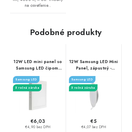
na osvetlenie...
Podobné produkty
12W LED mini panel so
12W Samsung LED Mini
Samsung LED čipom,
Panel, zápustný -
povrchový - 1200lm -
1200lm - okrúhly
Samsung LED
Samsung LED
štvorcový
5 ročná záruka
5 ročná záruka
€6,03
€5
€4,90 bez DPH
€4,07 bez DPH