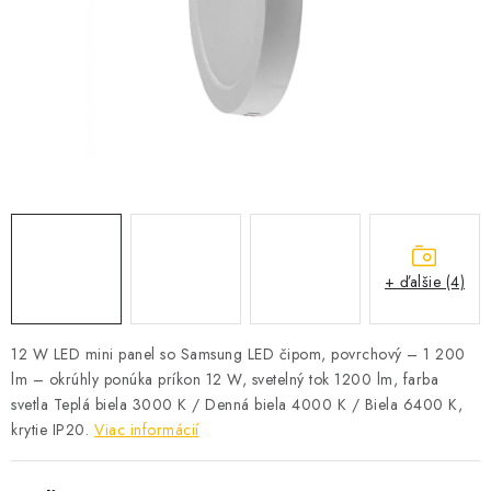
SOLÁRNE SYSTÉMY
SEZÓNNE VÝPREDAJE POĽNOPOTREBY
DOM A ZÁHRADA
OBCHODNÉ PODMIENKY
KONTAKTY
+ ďalšie (4)
O NÁS - MEGALED & JANTON ZÁKAMENNÉ
Reklamácie a formulár na odstúpenie od zmluvy
12 W LED mini panel so Samsung LED čipom, povrchový – 1 200
lm – okrúhly ponúka príkon 12 W, svetelný tok 1200 lm, farba
Obchodné podmienky
Podmienky ochrany osobných údajov
svetla Teplá biela 3000 K / Denná biela 4000 K / Biela 6400 K,
O nás - MEGALED & JANTON Zákamenné
krytie IP20.
Viac informácií
Zľavy pre profíkov
Hodnotenie obchodu
Moja objednávka