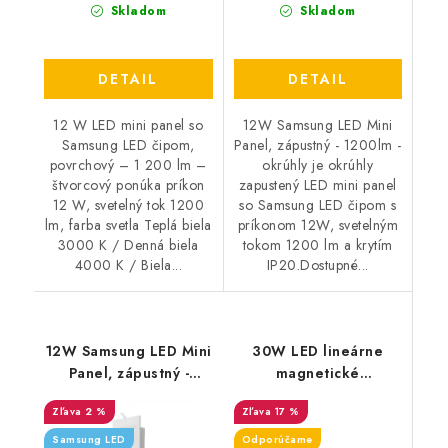
Skladom
Skladom
DETAIL
DETAIL
12 W LED mini panel so
12W Samsung LED Mini
Samsung LED čipom,
Panel, zápustný - 1200lm -
povrchový – 1 200 lm –
okrúhly je okrúhly
štvorcový ponúka príkon
zapustený LED mini panel
12 W, svetelný tok 1200
so Samsung LED čipom s
lm, farba svetla Teplá biela
príkonom 12W, svetelným
3000 K / Denná biela
tokom 1200 lm a krytím
4000 K / Biela...
IP20.Dostupné...
12W Samsung LED Mini
30W LED lineárne
Panel, zápustný -
magnetické
1200lm - štvorcový
koľajnicové svietidlo -
2 %
17 %
2700lm - čierne
Samsung LED
Odporúčame