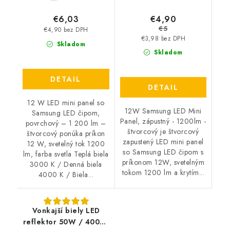
€4,90
€6,03
€5
€4,90 bez DPH
€3,98 bez DPH
Skladom
Skladom
DETAIL
DETAIL
12 W LED mini panel so
12W Samsung LED Mini
Samsung LED čipom,
Panel, zápustný - 1200lm -
povrchový – 1 200 lm –
štvorcový je štvorcový
štvorcový ponúka príkon
zapustený LED mini panel
12 W, svetelný tok 1200
so Samsung LED čipom s
lm, farba svetla Teplá biela
príkonom 12W, svetelným
3000 K / Denná biela
tokom 1200 lm a krytím...
4000 K / Biela...
Vonkajší biely LED
reflektor 50W / 4000K