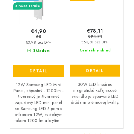
5 ročná záruka
€78,11
€4,90
€94,71
€5
€63,50 bez DPH
€3,98 bez DPH
Centrálny sklad
Skladom
DETAIL
DETAIL
30W LED lineárne
12W Samsung LED Mini
magnetické koľajnicové
Panel, zápustný - 1200lm -
svietidlo je vybavené LED
štvorcový je štvorcový
diódami prémiovej kvality.
zapustený LED mini panel
so Samsung LED čipom s
príkonom 12W, svetelným
tokom 1200 lm a krytím...