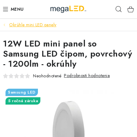
Prejsť
Hľad
na
obsah
Okrúhle mini LED panely
PRIEMYSEL
12W LED mini panel so
SVIETIDLÁ
Samsung LED čipom, povrchový
ŽIAROVKY A TRUBICE
- 1200lm - okrúhly
PRACOVNÉ SVIETIDLÁ
Podrobnosti hodnotenia
Neohodnotené
ELEKTROMATERIÁL
Samsung LED
5 ročná záruka
VENTILÁTORY
SAMSUNG SVIETIDLÁ