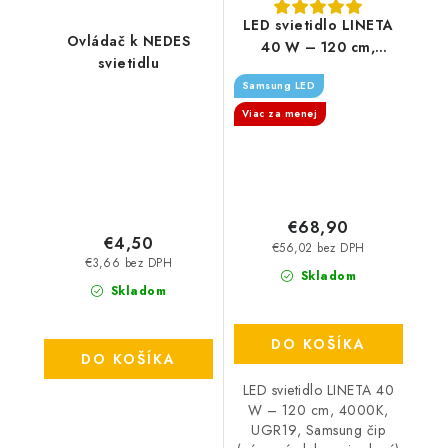
LED svietidlo LINETA
Ovládač k NEDES
40 W – 120 cm,
svietidlu
4000K, UGR19,
Samsung LED
Samsung čip (závesné
alebo prisadené)
Viac za menej
€68,90
€4,50
€56,02 bez DPH
€3,66 bez DPH
Skladom
Skladom
DO KOŠÍKA
DO KOŠÍKA
LED svietidlo LINETA 40
W – 120 cm, 4000K,
UGR19, Samsung čip