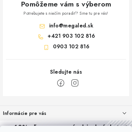
Pomôžeme vám s výberom
Potrebujete s niečím poradiť? Sme tu pre vás!
info
@
megaled.sk
+421 903 102 816
0903 102 816
Z
á
Informácie pre vás
p
ä
Reklamácie a formulár na odstúpenie od zmluvy
10% zľava
na prvú objednávku
Prijímame online platby