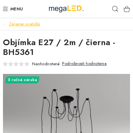
Prejsť
Hľad
na
obsah
Závesné svietidlá
PRIEMYSEL
Objímka E27 / 2m / čierna -
SVIETIDLÁ
BH5361
ŽIAROVKY A TRUBICE
Podrobnosti hodnotenia
Neohodnotené
PRACOVNÉ SVIETIDLÁ
5 ročná záruka
ELEKTROMATERIÁL
VENTILÁTORY
SAMSUNG SVIETIDLÁ