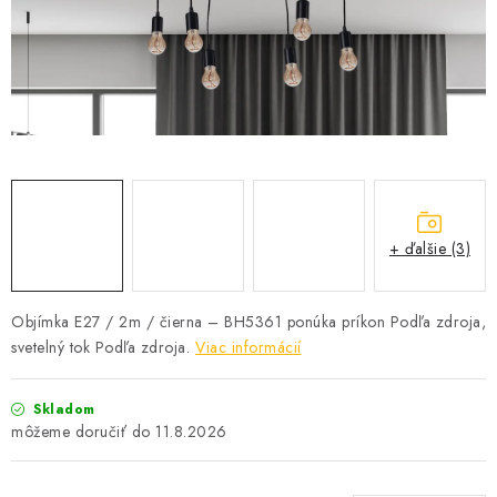
SOLÁRNE SYSTÉMY
SEZÓNNE VÝPREDAJE POĽNOPOTREBY
DOM A ZÁHRADA
OBCHODNÉ PODMIENKY
KONTAKTY
+ ďalšie (3)
O NÁS - MEGALED & JANTON ZÁKAMENNÉ
Objímka E27 / 2m / čierna – BH5361 ponúka príkon Podľa zdroja,
svetelný tok Podľa zdroja.
Viac informácií
Reklamácie a formulár na odstúpenie od zmluvy
Obchodné podmienky
Podmienky ochrany osobných údajov
Skladom
O nás - MEGALED & JANTON Zákamenné
11.8.2026
Zľavy pre profíkov
Hodnotenie obchodu
Moja objednávka