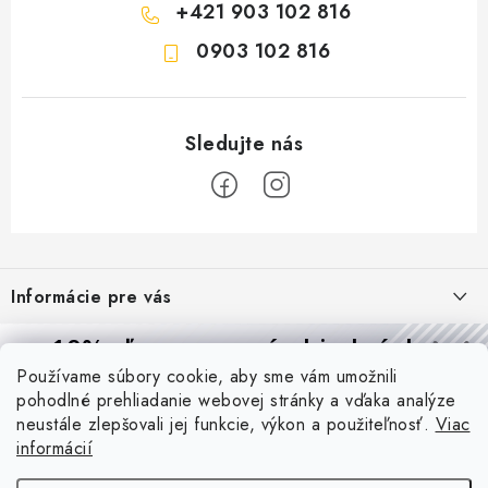
+421 903 102 816
0903 102 816
Z
á
Informácie pre vás
p
ä
Reklamácie a formulár na odstúpenie od zmluvy
10% zľava
na prvú objednávku
Prijímame online platby
t
Používame súbory cookie, aby sme vám umožnili
Obchodné podmienky
Prihláste sa a
získajte
zľavu aj praktické tipy,
vďaka ktorým
i
pohodlné prehliadanie webovej stránky a vďaka analýze
budete svietiť lepšie a platiť menej.
Blog
e
Podmienky ochrany osobných údajov
neustále zlepšovali jej funkcie, výkon a použiteľnosť.
Viac
informácií
PIR vs. mikrovlnný senzor: ktorý je lepší a kedy ho použiť? +
O nás - MEGALED & JANTON Zákamenné
Vernostný program PROfi zľava
vysvetlenie daylight senzoru