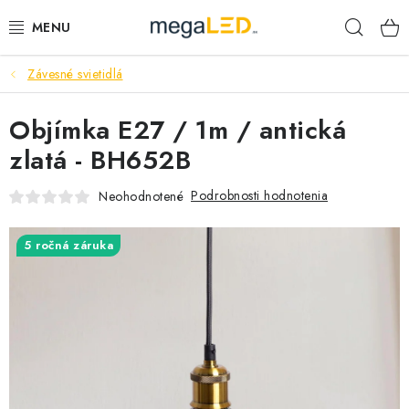
Prejsť
Hľad
na
obsah
Závesné svietidlá
PRIEMYSEL
Objímka E27 / 1m / antická
SVIETIDLÁ
zlatá - BH652B
ŽIAROVKY A TRUBICE
Podrobnosti hodnotenia
Neohodnotené
PRACOVNÉ SVIETIDLÁ
5 ročná záruka
ELEKTROMATERIÁL
VENTILÁTORY
SAMSUNG SVIETIDLÁ