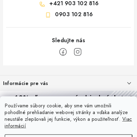
+421 903 102 816
0903 102 816
Z
á
Informácie pre vás
p
ä
Reklamácie a formulár na odstúpenie od zmluvy
10% zľava
na prvú objednávku
Prijímame online platby
t
Používame súbory cookie, aby sme vám umožnili
Obchodné podmienky
Prihláste sa a
získajte
zľavu aj praktické tipy,
vďaka ktorým
i
pohodlné prehliadanie webovej stránky a vďaka analýze
budete svietiť lepšie a platiť menej.
Blog
e
Podmienky ochrany osobných údajov
neustále zlepšovali jej funkcie, výkon a použiteľnosť.
Viac
informácií
PIR vs. mikrovlnný senzor: ktorý je lepší a kedy ho použiť? +
O nás - MEGALED & JANTON Zákamenné
Vernostný program PROfi zľava
vysvetlenie daylight senzoru