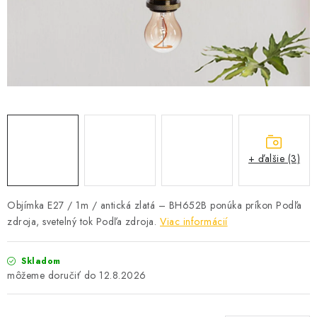
SOLÁRNE SYSTÉMY
SEZÓNNE VÝPREDAJE POĽNOPOTREBY
DOM A ZÁHRADA
OBCHODNÉ PODMIENKY
KONTAKTY
+ ďalšie (3)
O NÁS - MEGALED & JANTON ZÁKAMENNÉ
Objímka E27 / 1m / antická zlatá – BH652B ponúka príkon Podľa
zdroja, svetelný tok Podľa zdroja.
Viac informácií
Reklamácie a formulár na odstúpenie od zmluvy
Obchodné podmienky
Podmienky ochrany osobných údajov
Skladom
O nás - MEGALED & JANTON Zákamenné
12.8.2026
Zľavy pre profíkov
Hodnotenie obchodu
Moja objednávka