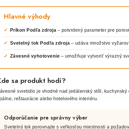
Hlavné výhody
✓
Príkon Podľa zdroja
– potvrdený parameter pre porov
✓
Svetelný tok Podľa zdroja
– udáva množstvo vyžarov
✓
Závesné vyhotovenie
– umožňuje vytvoriť výrazný svet
Kde sa produkt hodí?
ávesné svietidlo je vhodné nad jedálenský stôl, kuchynský o
pálne, reštaurácie alebo hotelového interiéru.
Odporúčanie pre správny výber
Svetelný tok porovnajte s veľkosťou miestnosti a požadov