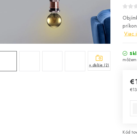
Objím
príkon
Viac 
Sk
+ ďalšie (2)
€
€1
Jed
Kód tov