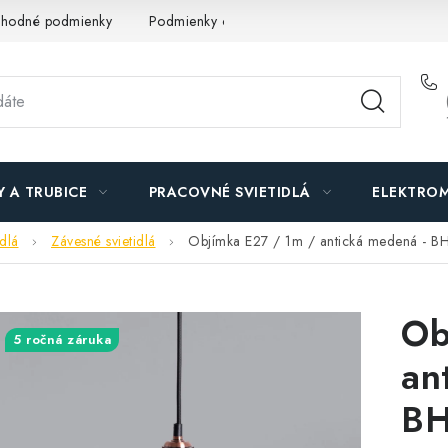
hodné podmienky
Podmienky ochrany osobných údajov
O n
Y A TRUBICE
PRACOVNÉ SVIETIDLÁ
ELEKTROM
idlá
Závesné svietidlá
Objímka E27 / 1m / antická medená - 
Ob
5 ročná záruka
an
B