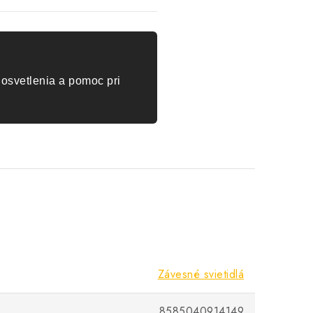
osvetlenia a pomoc pri
Závesné svietidlá
8585040914149