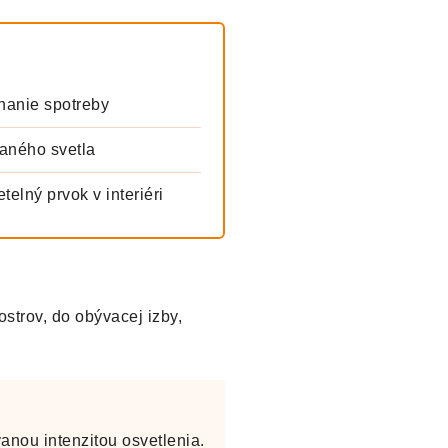
nanie spotreby
aného svetla
elný prvok v interiéri
strov, do obývacej izby,
anou intenzitou osvetlenia.