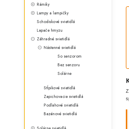
Rámiky
Lampy a lampičky
Schodiskové svietidlá
Lapače hmyzu
Záhradné svietidlá
Nástenné svietidlá
So senzorom
Bez senzoru
Solárne
Stĺpikové svietidlá
Z
Zapichovacie svietidlá
s
Podlahové svietidlá
Bazénové svietidlá
Solárne svietidlá