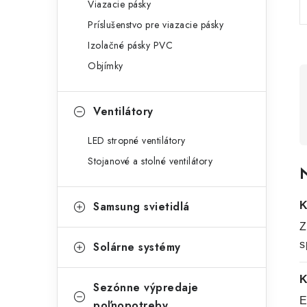
Viazacie pásky
Príslušenstvo pre viazacie pásky
Izolačné pásky PVC
Objímky
Ventilátory
LED stropné ventilátory
Stojanové a stolné ventilátory
N
Samsung svietidlá
K
Z
s
Solárne systémy
K
Sezónne výpredaje
E
poľnopotreby