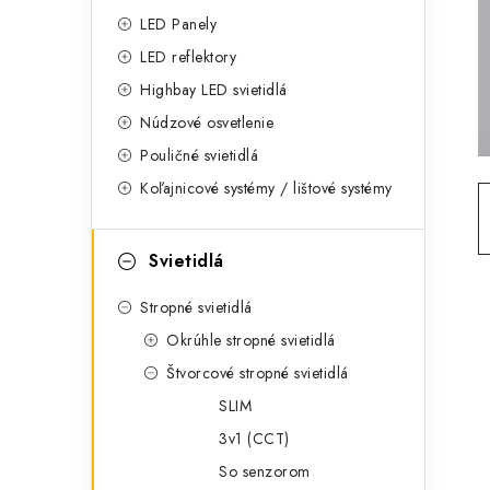
g
ý
LED Panely
ó
LED reflektory
p
r
Highbay LED svietidlá
a
i
Núdzové osvetlenie
e
n
Pouličné svietidlá
Koľajnicové systémy / lištové systémy
e
l
Svietidlá
Stropné svietidlá
Okrúhle stropné svietidlá
Štvorcové stropné svietidlá
SLIM
3v1 (CCT)
So senzorom