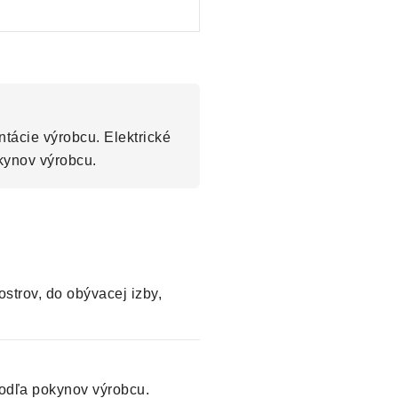
tácie výrobcu. Elektrické
kynov výrobcu.
strov, do obývacej izby,
odľa pokynov výrobcu.