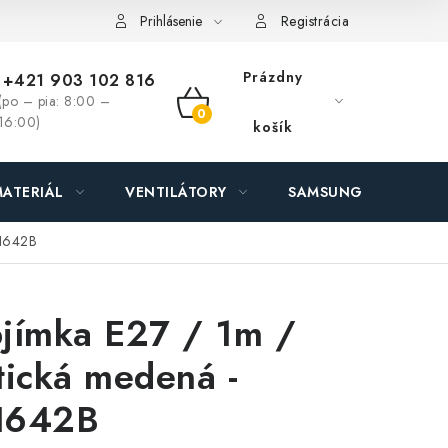
ás - MEGALED & JANTON Zákamenné
Zľavy pre profíkov
Hod
Prihlásenie
Registrácia
Prázdny
+421 903 102 816
(po – pia: 8:00 –
NÁKUPNÝ
16:00)
košík
KOŠÍK
ATERIÁL
VENTILÁTORY
SAMSUNG SVIETIDLÁ
BH642B
jímka E27 / 1m /
tická medená -
H642B