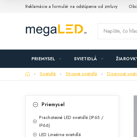
Prejsť
Reklamácie a formulár na odstúpenie od zmluvy
Obc
na
obsah
PRIEMYSEL
SVIETIDLÁ
ŽIAROVK
Domov
Svietidlá
Stropné svietidlá
Dizajnové sviet
B
K
Preskočiť
Priemysel
kategórie
a
o
t
Prachotesné LED svietidlá (IP65 /
č
IP66)
e
n
LED Lineárne svietidlá