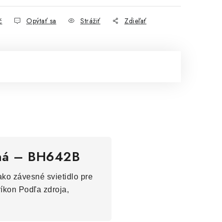
č
Opýtať sa
Strážiť
Zdieľať
ená – BH642B
ko závesné svietidlo pre
ríkon Podľa zdroja,