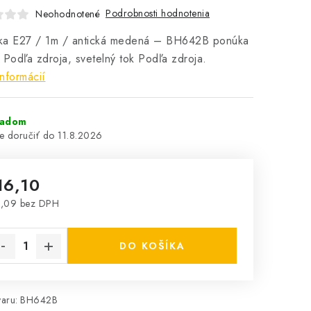
Podrobnosti hodnotenia
Neohodnotené
ka E27 / 1m / antická medená – BH642B ponúka
 Podľa zdroja, svetelný tok Podľa zdroja.
informácií
ladom
11.8.2026
16,10
3,09 bez DPH
notková cena:
DO KOŠÍKA
aru:
BH642B