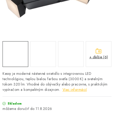
SOLÁRNE SYSTÉMY
SEZÓNNE VÝPREDAJE POĽNOPOTREBY
DOM A ZÁHRADA
OBCHODNÉ PODMIENKY
KONTAKTY
+ ďalšie (6)
O NÁS - MEGALED & JANTON ZÁKAMENNÉ
Kessy je moderné nástenné svietidlo s integrovanou LED
technológiou, teplou bielou farbou svetla (3000 K) a svetelným
Reklamácie a formulár na odstúpenie od zmluvy
tokom 320 lm. Vhodné do obývačky alebo pracovne, s praktickým
Obchodné podmienky
Podmienky ochrany osobných údajov
vypínačom a kompaktným dizajnom.
Viac informácií
O nás - MEGALED & JANTON Zákamenné
Skladom
Zľavy pre profíkov
Hodnotenie obchodu
Moja objednávka
11.8.2026