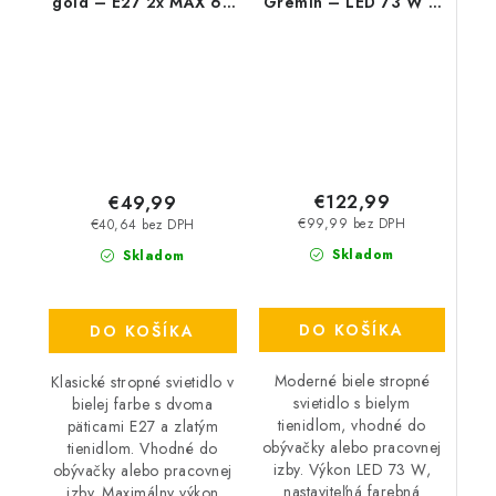
gold – E27 2x MAX 60
Gremin – LED 73 W –
W – IP20
IP20
€122,99
€49,99
€99,99 bez DPH
€40,64 bez DPH
Skladom
Skladom
DO KOŠÍKA
DO KOŠÍKA
Moderné biele stropné
Klasické stropné svietidlo v
svietidlo s bielym
bielej farbe s dvoma
tienidlom, vhodné do
päticami E27 a zlatým
obývačky alebo pracovnej
tienidlom. Vhodné do
izby. Výkon LED 73 W,
obývačky alebo pracovnej
nastaviteľná farebná
izby. Maximálny výkon