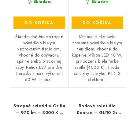
Skladom
Skladom
DO KOŠÍKA
DO KOŠÍKA
Štandardné biele stropné
Minimalistické biele
svietidlo s bielym
zápustné svietidlo s bielym
vzorovaným tienidlom,
tienidlom, vhodné do
vhodné do obývačky,
kúpeľne. Výkon LED 48 W,
spálne alebo pracovnej
prirodzená biela farba
izby. Pätica E27 pre dve
svetla (4000 K). Trieda
žiarovky s max. výkonom
ochrany II, krytie IP44. S
60 W. Trieda...
efektom...
Stropné svietidlo Otilia
Bodové svietidlo
– 970 lm – 3000 K –
Konrad – GU10 2x
LED 22 W – IP20
MAX 50 W – IP20