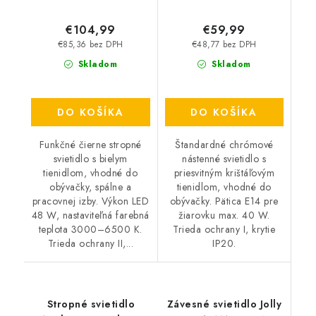
€104,99
€59,99
€85,36 bez DPH
€48,77 bez DPH
Skladom
Skladom
DO KOŠÍKA
DO KOŠÍKA
Funkčné čierne stropné
Štandardné chrómové
svietidlo s bielym
nástenné svietidlo s
tienidlom, vhodné do
priesvitným krištáľovým
obývačky, spálne a
tienidlom, vhodné do
pracovnej izby. Výkon LED
obývačky. Pätica E14 pre
48 W, nastaviteľná farebná
žiarovku max. 40 W.
teplota 3000–6500 K.
Trieda ochrany I, krytie
Trieda ochrany II,...
IP20.
Stropné svietidlo
Závesné svietidlo Jolly