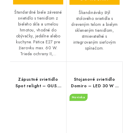
Štandardné biele závesné
Škandinávsky štýl
svietidlo s tienidlom z
stolového svietidla s
bieleho skla a umelou
dreveným telom a bielym
hmotou, vhodné do
skleneným tienidlom,
obývačky, jedálne alebo
stmievateľné s
kuchyne. Pätica E27 pre
integrovaným sieťovým
žiarovku max. 60 W.
spínačom.
Trieda ochrany II,...
Zápustné svietidlo
Stojanové svietidlo
Spot relight – GU5.3
Domiro – LED 30 W +
12V 1x MAX 50 W –
E27 – 3000 K
Novinka
IP20