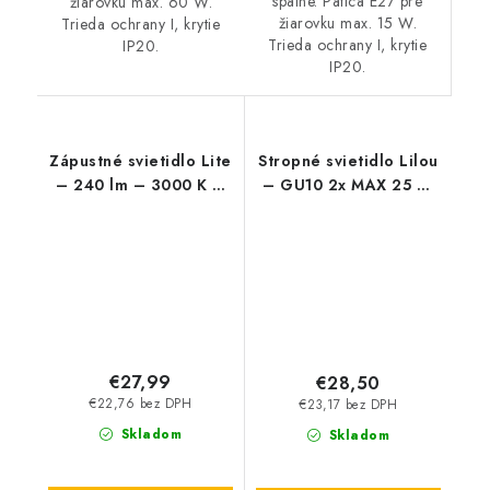
spálne. Pätica E27 pre
žiarovku max. 60 W.
žiarovku max. 15 W.
Trieda ochrany I, krytie
Trieda ochrany I, krytie
IP20.
IP20.
Zápustné svietidlo Lite
Stropné svietidlo Lilou
– 240 lm – 3000 K –
– GU10 2x MAX 25 W
LED 3 W – IP44/IP40
– IP20
€27,99
€28,50
€22,76 bez DPH
€23,17 bez DPH
Skladom
Skladom