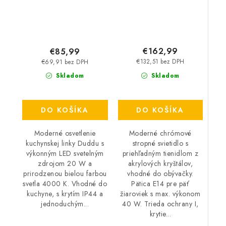
€162,99
€85,99
€132,51 bez DPH
€69,91 bez DPH
Skladom
Skladom
DO KOŠÍKA
DO KOŠÍKA
Moderné chrómové
Moderné osvetlenie
stropné svietidlo s
kuchynskej linky Duddu s
priehľadným tienidlom z
výkonným LED svetelným
akrylových kryštálov,
zdrojom 20 W a
vhodné do obývačky.
prirodzenou bielou farbou
Pätica E14 pre päť
svetla 4000 K. Vhodné do
žiaroviek s max. výkonom
kuchyne, s krytím IP44 a
40 W. Trieda ochrany I,
jednoduchým...
krytie...