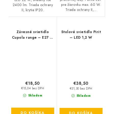
pre žiarovku max. 60 W.
2400 lm. Trieda ochrany
Trieda ochrany II,...
II, krytie IP20.
Závesné svietidlo
Stolové svietidlo Pirit
Cupola range – E27 1x
– LED 1,2 W
MAX 60 W – IP20
€18,50
€38,50
€15,04 bez DPH
€31,30 bez DPH
Skladom
Skladom
DO KOŠÍKA
DO KOŠÍKA