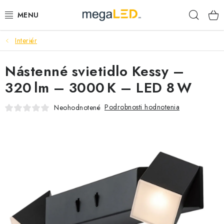
Prejsť
Hľad
na
obsah
Interiér
PRIEMYSEL
Nástenné svietidlo Kessy –
SVIETIDLÁ
320 lm – 3000 K – LED 8 W
ŽIAROVKY A TRUBICE
Podrobnosti hodnotenia
Neohodnotené
PRACOVNÉ SVIETIDLÁ
ELEKTROMATERIÁL
VENTILÁTORY
SAMSUNG SVIETIDLÁ