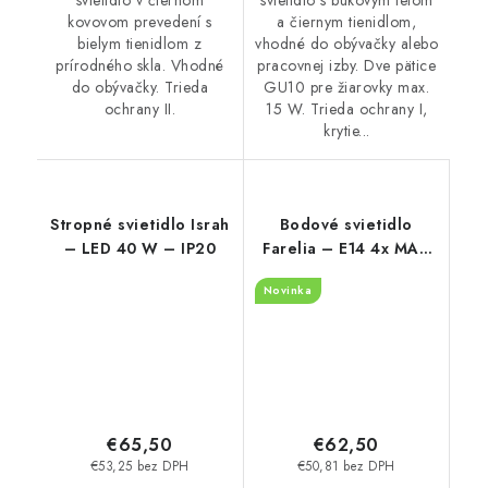
svietidlo s bukovým telom
kovovom prevedení s
a čiernym tienidlom,
bielym tienidlom z
vhodné do obývačky alebo
prírodného skla. Vhodné
pracovnej izby. Dve pätice
do obývačky. Trieda
GU10 pre žiarovky max.
ochrany II.
15 W. Trieda ochrany I,
krytie...
Stropné svietidlo Israh
Bodové svietidlo
– LED 40 W – IP20
Farelia – E14 4x MAX
10 W – IP20
Novinka
€65,50
€62,50
€53,25 bez DPH
€50,81 bez DPH