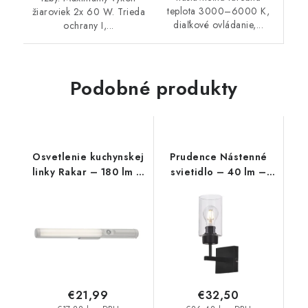
teplota 3000–6000 K,
žiaroviek 2x 60 W. Trieda
diaľkové ovládanie,...
ochrany I,...
Podobné produkty
Osvetlenie kuchynskej
Prudence Nástenné
linky Rakar – 180 lm –
svietidlo – 40 lm –
4000 K – LED 3 W –
E27
IP20
€21,99
€32,50