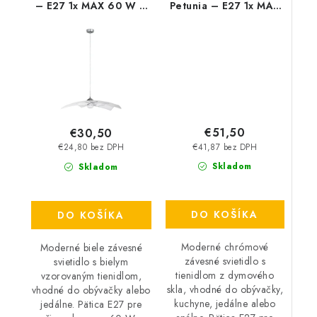
– E27 1x MAX 60 W –
Petunia – E27 1x MAX
IP20
15 W – IP20
€51,50
€30,50
€41,87 bez DPH
€24,80 bez DPH
Skladom
Skladom
DO KOŠÍKA
DO KOŠÍKA
Moderné chrómové
Moderné biele závesné
závesné svietidlo s
svietidlo s bielym
tienidlom z dymového
vzorovaným tienidlom,
skla, vhodné do obývačky,
vhodné do obývačky alebo
kuchyne, jedálne alebo
jedálne. Pätica E27 pre