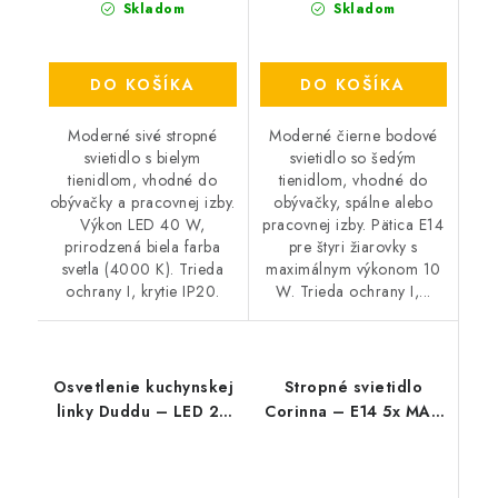
Skladom
Skladom
DO KOŠÍKA
DO KOŠÍKA
Moderné sivé stropné
Moderné čierne bodové
svietidlo s bielym
svietidlo so šedým
tienidlom, vhodné do
tienidlom, vhodné do
obývačky a pracovnej izby.
obývačky, spálne alebo
Výkon LED 40 W,
pracovnej izby. Pätica E14
prirodzená biela farba
pre štyri žiarovky s
svetla (4000 K). Trieda
maximálnym výkonom 10
ochrany I, krytie IP20.
W. Trieda ochrany I,...
Osvetlenie kuchynskej
Stropné svietidlo
linky Duddu – LED 20
Corinna – E14 5x MAX
W – 4000 K
40 W – IP20