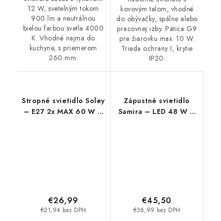
12 W, svetelným tokom
kovovým telom, vhodné
900 lm a neutrálnou
do obývačky, spálne alebo
bielou farbou svetla 4000
pracovnej izby. Pätica G9
K. Vhodné najmä do
pre žiarovku max. 10 W.
kuchyne, s priemerom
Trieda ochrany I, krytie
260 mm.
IP20.
Stropné svietidlo Soley
Zápustné svietidlo
– E27 2x MAX 60 W –
Samira – LED 48 W –
IP20
IP44
€26,99
€45,50
€21,94 bez DPH
€36,99 bez DPH