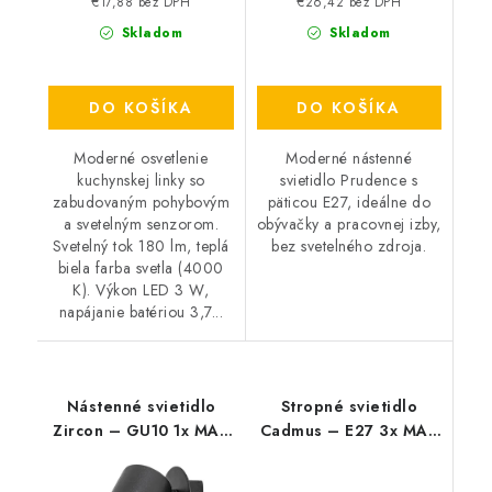
€17,88 bez DPH
€26,42 bez DPH
Skladom
Skladom
DO KOŠÍKA
DO KOŠÍKA
Moderné osvetlenie
Moderné nástenné
kuchynskej linky so
svietidlo Prudence s
zabudovaným pohybovým
päticou E27, ideálne do
a svetelným senzorom.
obývačky a pracovnej izby,
Svetelný tok 180 lm, teplá
bez svetelného zdroja.
biela farba svetla (4000
K). Výkon LED 3 W,
napájanie batériou 3,7...
Nástenné svietidlo
Stropné svietidlo
Zircon – GU10 1x MAX
Cadmus – E27 3x MAX
5 W – IP20
25 W – IP20