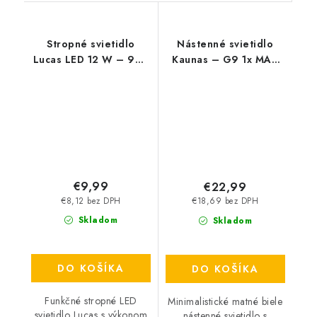
Stropné svietidlo
Nástenné svietidlo
Lucas LED 12 W – 900
Kaunas – G9 1x MAX
lm – 4000 K – IP20
10 W – IP20
€9,99
€22,99
€8,12 bez DPH
€18,69 bez DPH
Skladom
Skladom
DO KOŠÍKA
DO KOŠÍKA
Funkčné stropné LED
Minimalistické matné biele
svietidlo Lucas s výkonom
nástenné svietidlo s