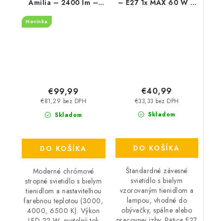
Amilia – 2400 lm –
– E27 1x MAX 60 W –
3000, 4000, 6500 K –
IP20
Novinka
LED 22 W – IP20
€40,99
€99,99
€33,33 bez DPH
€81,29 bez DPH
Skladom
Skladom
DO KOŠÍKA
DO KOŠÍKA
Štandardné závesné
Moderné chrómové
svietidlo s bielym
stropné svietidlo s bielym
vzorovaným tienidlom a
tienidlom a nastaviteľnou
lampou, vhodné do
farebnou teplotou (3000,
obývačky, spálne alebo
4000, 6500 K). Výkon
pracovnej izby. Pätica E27
LED 22 W, svetelný tok