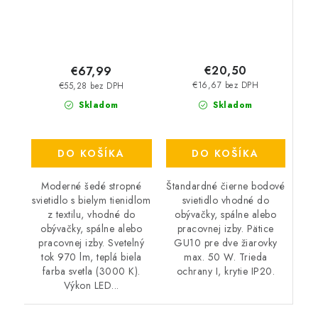
€20,50
€67,99
€16,67 bez DPH
€55,28 bez DPH
Skladom
Skladom
DO KOŠÍKA
DO KOŠÍKA
Štandardné čierne bodové
Moderné šedé stropné
svietidlo vhodné do
svietidlo s bielym tienidlom
obývačky, spálne alebo
z textilu, vhodné do
pracovnej izby. Pätice
obývačky, spálne alebo
GU10 pre dve žiarovky
pracovnej izby. Svetelný
max. 50 W. Trieda
tok 970 lm, teplá biela
ochrany I, krytie IP20.
farba svetla (3000 K).
Výkon LED...