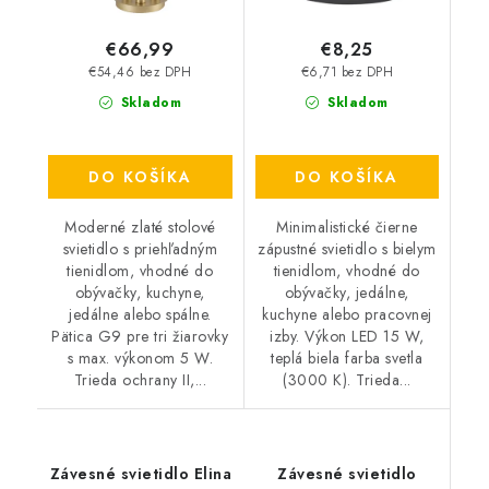
€66,99
€8,25
€54,46 bez DPH
€6,71 bez DPH
Skladom
Skladom
DO KOŠÍKA
DO KOŠÍKA
Moderné zlaté stolové
Minimalistické čierne
svietidlo s priehľadným
zápustné svietidlo s bielym
tienidlom, vhodné do
tienidlom, vhodné do
obývačky, kuchyne,
obývačky, jedálne,
jedálne alebo spálne.
kuchyne alebo pracovnej
Pätica G9 pre tri žiarovky
izby. Výkon LED 15 W,
s max. výkonom 5 W.
teplá biela farba svetla
Trieda ochrany II,...
(3000 K). Trieda...
Závesné svietidlo Elina
Závesné svietidlo