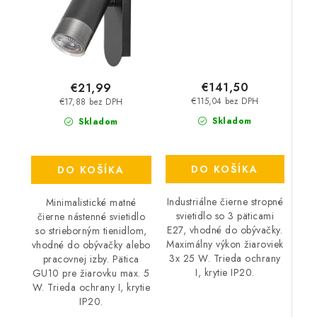
€141,50
€21,99
€115,04 bez DPH
€17,88 bez DPH
Skladom
Skladom
DO KOŠÍKA
DO KOŠÍKA
Industriálne čierne stropné
Minimalistické matné
svietidlo so 3 päticami
čierne nástenné svietidlo
E27, vhodné do obývačky.
so strieborným tienidlom,
Maximálny výkon žiaroviek
vhodné do obývačky alebo
3x 25 W. Trieda ochrany
pracovnej izby. Pätica
I, krytie IP20.
GU10 pre žiarovku max. 5
W. Trieda ochrany I, krytie
IP20.