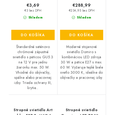
€3,69
€288,99
€3 bez DPH
€234,95 bez DPH
Skladom
Skladom
DO KOŠÍKA
DO KOŠÍKA
Štandardné saténovo
Moderné stojanové
chrómové zápustné
svietidlo Domiro s
svietidlo s päticou GU5.3
kombináciou LED zdroja
na 12 V pre jednu
30 W a pätice E27 s max.
žiarovku max. 50 W.
60 W. Vyžaruje teplé biele
Vhodné do obývačky,
svetlo 3000 K, ideálne do
spálne alebo pracovnej
obývačky a pracovnej izby.
izby. Trieda ochrany III,
krytie...
Stropné svietidlo Art
Stropné svietidlo