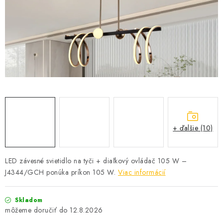
SOLÁRNE SYSTÉMY
SEZÓNNE VÝPREDAJE POĽNOPOTREBY
DOM A ZÁHRADA
OBCHODNÉ PODMIENKY
KONTAKTY
+ ďalšie (10)
O NÁS - MEGALED & JANTON ZÁKAMENNÉ
Reklamácie a formulár na odstúpenie od zmluvy
LED závesné svietidlo na tyči + diaľkový ovládač 105 W –
J4344/GCH ponúka príkon 105 W.
Viac informácií
Obchodné podmienky
Podmienky ochrany osobných údajov
O nás - MEGALED & JANTON Zákamenné
Skladom
Zľavy pre profíkov
Hodnotenie obchodu
Moja objednávka
12.8.2026