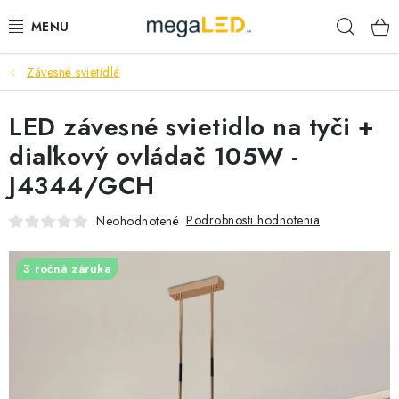
Prejsť
Hľad
na
obsah
Závesné svietidlá
PRIEMYSEL
LED závesné svietidlo na tyči +
SVIETIDLÁ
diaľkový ovládač 105W -
ŽIAROVKY A TRUBICE
J4344/GCH
PRACOVNÉ SVIETIDLÁ
Podrobnosti hodnotenia
Neohodnotené
ELEKTROMATERIÁL
3 ročná záruka
VENTILÁTORY
SAMSUNG SVIETIDLÁ