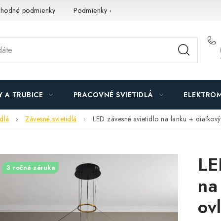
hodné podmienky
Podmienky ochrany osobných údajov
O n
Y A TRUBICE
PRACOVNÉ SVIETIDLÁ
ELEKTROM
idlá
Závesné svietidlá
LED závesné svietidlo na lanku + diaľko
LE
3 ročná záruka
na
ov