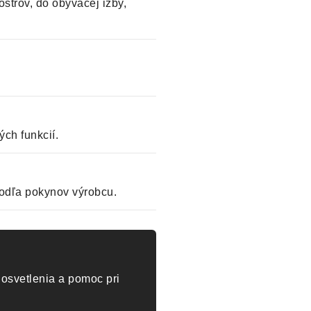
strov, do obývacej izby,
ch funkcií.
odľa pokynov výrobcu.
osvetlenia a pomoc pri