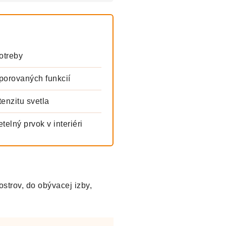
otreby
orovaných funkcií
enzitu svetla
elný prvok v interiéri
strov, do obývacej izby,