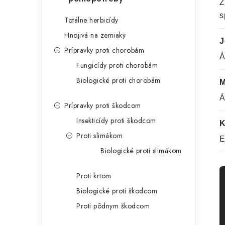
Z
s
Totálne herbicídy
Hnojivá na zemiaky
J
Prípravky proti chorobám
Á
Fungicídy proti chorobám
Biologické proti chorobám
M
Á
Prípravky proti škodcom
Insekticídy proti škodcom
K
Proti slimákom
E
Biologické proti slimákom
Proti krtom
Biologické proti škodcom
Proti pôdnym škodcom