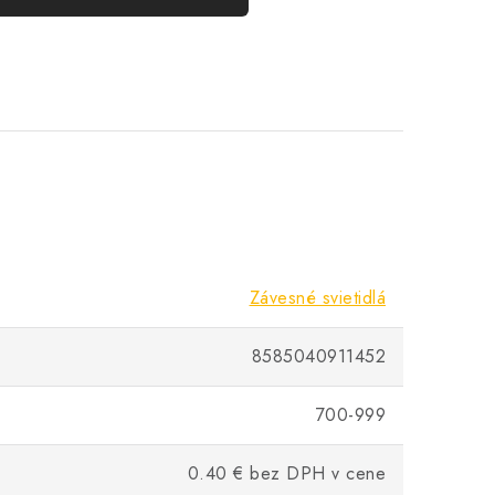
Závesné svietidlá
8585040911452
700-999
0.40 € bez DPH v cene