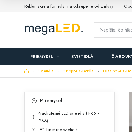
Prejsť
Reklamácie a formulár na odstúpenie od zmluvy
Obc
na
obsah
PRIEMYSEL
SVIETIDLÁ
ŽIAROVK
Domov
Svietidlá
Stropné svietidlá
Dizajnové sviet
B
K
Preskočiť
Priemysel
kategórie
a
o
t
Prachotesné LED svietidlá (IP65 /
č
IP66)
e
n
LED Lineárne svietidlá