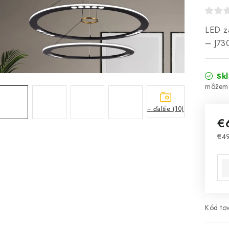
LED zá
– J73
Sk
+ ďalšie (10)
€
€4
Jed
Kód tov