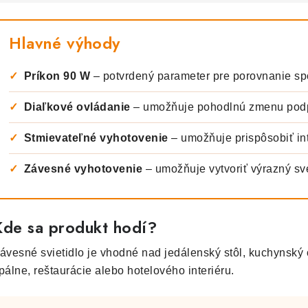
Hlavné výhody
✓
Príkon 90 W
– potvrdený parameter pre porovnanie sp
✓
Diaľkové ovládanie
– umožňuje pohodlnú zmenu podp
✓
Stmievateľné vyhotovenie
– umožňuje prispôsobiť int
✓
Závesné vyhotovenie
– umožňuje vytvoriť výrazný svet
Kde sa produkt hodí?
ávesné svietidlo je vhodné nad jedálenský stôl, kuchynský o
pálne, reštaurácie alebo hotelového interiéru.