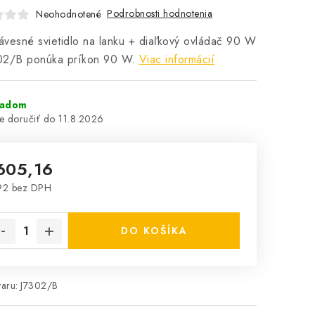
Podrobnosti hodnotenia
Neohodnotené
vesné svietidlo na lanku + diaľkový ovládač 90 W
02/B ponúka príkon 90 W.
Viac informácií
ladom
11.8.2026
605,16
92 bez DPH
notková cena:
DO KOŠÍKA
aru:
J7302/B