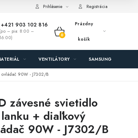
ás - MEGALED & JANTON Zákamenné
Zľavy pre profíkov
Hod
Prihlásenie
Registrácia
Prázdny
+421 903 102 816
(po – pia: 8:00 –
NÁKUPNÝ
16:00)
košík
KOŠÍK
ATERIÁL
VENTILÁTORY
SAMSUNG SVIETIDLÁ
vý ovládač 90W - J7302/B
D závesné svietidlo
 lanku + diaľkový
ládač 90W - J7302/B