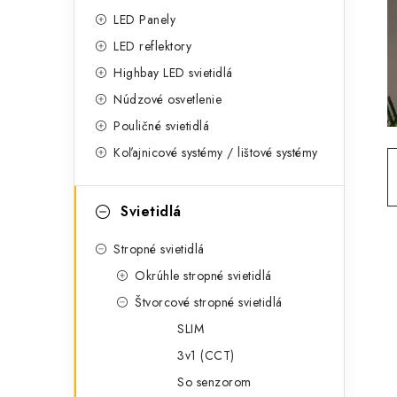
g
ý
LED Panely
ó
LED reflektory
p
r
Highbay LED svietidlá
a
i
Núdzové osvetlenie
e
n
Pouličné svietidlá
Koľajnicové systémy / lištové systémy
e
l
Svietidlá
Stropné svietidlá
Okrúhle stropné svietidlá
Štvorcové stropné svietidlá
SLIM
3v1 (CCT)
So senzorom