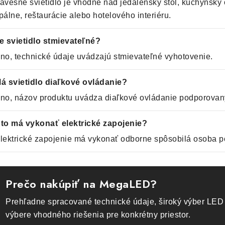
ávesné svietidlo je vhodné nad jedálenský stôl, kuchynský o
pálne, reštaurácie alebo hotelového interiéru.
e svietidlo stmievateľné?
no, technické údaje uvádzajú stmievateľné vyhotovenie.
á svietidlo diaľkové ovládanie?
no, názov produktu uvádza diaľkové ovládanie podporovaný
to má vykonať elektrické zapojenie?
lektrické zapojenie má vykonať odborne spôsobilá osoba p
Prečo nakúpiť na MegaLED?
Prehľadne spracované technické údaje, široký výber LED 
výbere vhodného riešenia pre konkrétny priestor.