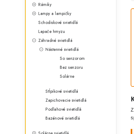
Rámiky
Lampy a lampičky
Schodiskové svietidlá
Lapače hmyzu
Záhradné svietidlá
Nástenné svietidlá
So senzorom
Bez senzoru
Solárne
Stĺpikové svietidlá
Zapichovacie svietidlá
Podlahové svietidlá
Z
Bazénové svietidlá
s
Solárne svietidlá