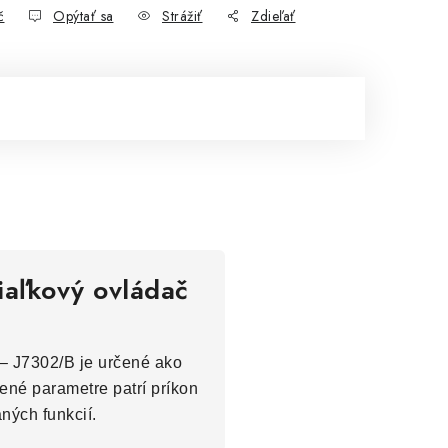
č
Opýtať sa
Strážiť
Zdieľať
iaľkový ovládač
 – J7302/B je určené ako
dené parametre patrí príkon
ných funkcií.