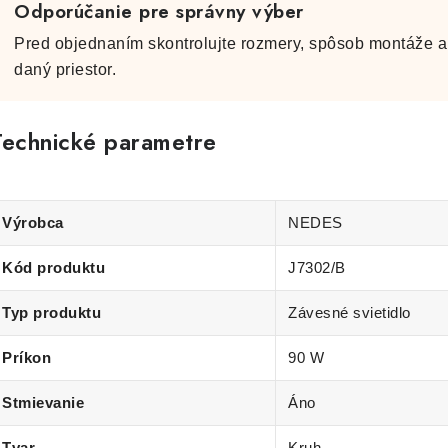
Odporúčanie pre správny výber
Pred objednaním skontrolujte rozmery, spôsob montáže a 
daný priestor.
Technické parametre
Výrobca
NEDES
Kód produktu
J7302/B
Typ produktu
Závesné svietidlo
Príkon
90 W
Stmievanie
Áno
Tvar
Kruh