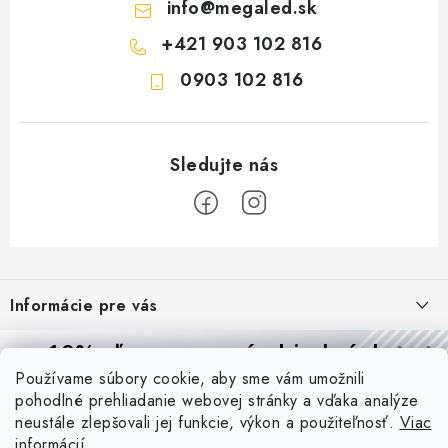
info
@
megaled.sk
+421 903 102 816
0903 102 816
Z
á
Informácie pre vás
p
ä
Reklamácie a formulár na odstúpenie od zmluvy
10% zľava
na prvú objednávku
Prijímame online platby
t
Používame súbory cookie, aby sme vám umožnili
Obchodné podmienky
Prihláste sa a
získajte
zľavu aj praktické tipy,
vďaka ktorým
i
pohodlné prehliadanie webovej stránky a vďaka analýze
budete svietiť lepšie a platiť menej.
Blog
e
Podmienky ochrany osobných údajov
neustále zlepšovali jej funkcie, výkon a použiteľnosť.
Viac
informácií
PIR vs. mikrovlnný senzor: ktorý je lepší a kedy ho použiť? +