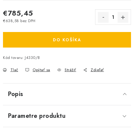
€785,45
€638,58 bez DPH
Jednotková cena:
DO KOŠÍKA
Kód tovaru:
J4330/B
Tlač
Opýtať sa
Strážiť
Zdieľať
Popis
Parametre produktu