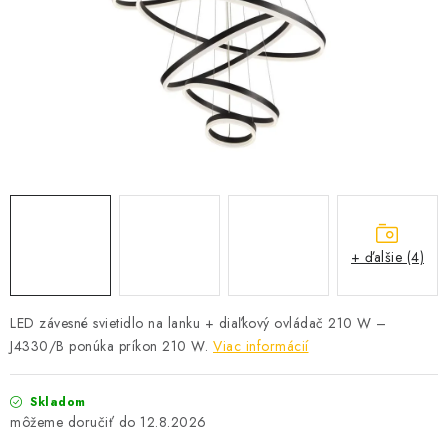
SOLÁRNE SYSTÉMY
SEZÓNNE VÝPREDAJE POĽNOPOTREBY
DOM A ZÁHRADA
OBCHODNÉ PODMIENKY
KONTAKTY
+ ďalšie (4)
O NÁS - MEGALED & JANTON ZÁKAMENNÉ
Reklamácie a formulár na odstúpenie od zmluvy
LED závesné svietidlo na lanku + diaľkový ovládač 210 W –
J4330/B ponúka príkon 210 W.
Viac informácií
Obchodné podmienky
Podmienky ochrany osobných údajov
O nás - MEGALED & JANTON Zákamenné
Skladom
Zľavy pre profíkov
Hodnotenie obchodu
Moja objednávka
12.8.2026