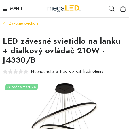
Prejsť
Hľad
na
obsah
Závesné svietidlá
PRIEMYSEL
LED závesné svietidlo na lanku
SVIETIDLÁ
+ diaľkový ovládač 210W -
ŽIAROVKY A TRUBICE
J4330/B
PRACOVNÉ SVIETIDLÁ
Podrobnosti hodnotenia
Neohodnotené
ELEKTROMATERIÁL
3 ročná záruka
VENTILÁTORY
SAMSUNG SVIETIDLÁ