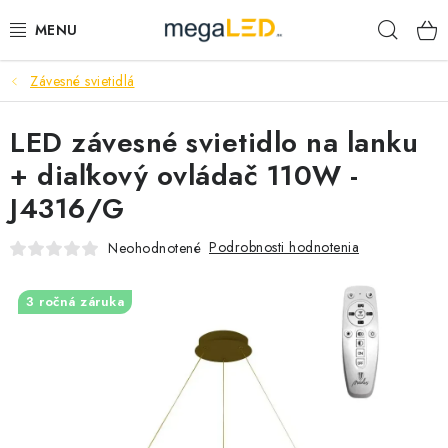
Prejsť
Hľad
na
obsah
Závesné svietidlá
PRIEMYSEL
LED závesné svietidlo na lanku
SVIETIDLÁ
+ diaľkový ovládač 110W -
ŽIAROVKY A TRUBICE
J4316/G
PRACOVNÉ SVIETIDLÁ
Podrobnosti hodnotenia
Neohodnotené
ELEKTROMATERIÁL
3 ročná záruka
VENTILÁTORY
SAMSUNG SVIETIDLÁ