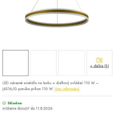
SOLÁRNE SYSTÉMY
SEZÓNNE VÝPREDAJE POĽNOPOTREBY
DOM A ZÁHRADA
OBCHODNÉ PODMIENKY
KONTAKTY
+ ďalšie (3)
O NÁS - MEGALED & JANTON ZÁKAMENNÉ
Reklamácie a formulár na odstúpenie od zmluvy
LED závesné svietidlo na lanku + diaľkový ovládač 110 W –
J4316/G ponúka príkon 110 W.
Viac informácií
Obchodné podmienky
Podmienky ochrany osobných údajov
O nás - MEGALED & JANTON Zákamenné
Skladom
Zľavy pre profíkov
Hodnotenie obchodu
Moja objednávka
11.8.2026