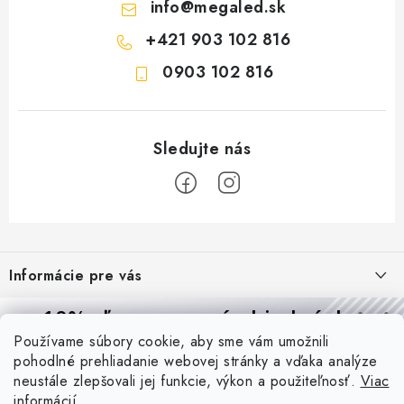
info
@
megaled.sk
+421 903 102 816
0903 102 816
Z
á
Informácie pre vás
p
ä
Reklamácie a formulár na odstúpenie od zmluvy
10% zľava
na prvú objednávku
Prijímame online platby
t
Používame súbory cookie, aby sme vám umožnili
Obchodné podmienky
Prihláste sa a
získajte
zľavu aj praktické tipy,
vďaka ktorým
i
pohodlné prehliadanie webovej stránky a vďaka analýze
budete svietiť lepšie a platiť menej.
Blog
e
Podmienky ochrany osobných údajov
neustále zlepšovali jej funkcie, výkon a použiteľnosť.
Viac
informácií
PIR vs. mikrovlnný senzor: ktorý je lepší a kedy ho použiť? +