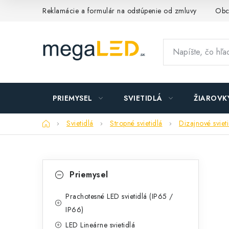
Prejsť
Reklamácie a formulár na odstúpenie od zmluvy
Obc
na
obsah
PRIEMYSEL
SVIETIDLÁ
ŽIAROVK
Domov
Svietidlá
Stropné svietidlá
Dizajnové sviet
B
K
Preskočiť
Priemysel
kategórie
a
o
t
Prachotesné LED svietidlá (IP65 /
č
IP66)
e
n
LED Lineárne svietidlá