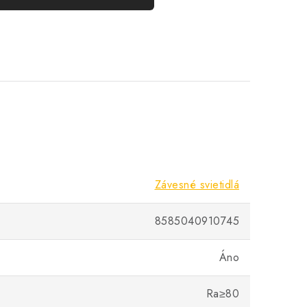
Závesné svietidlá
8585040910745
Áno
Ra≥80