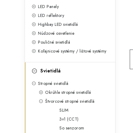
g
ý
LED Panely
ó
LED reflektory
p
r
Highbay LED svietidlá
a
i
Núdzové osvetlenie
e
n
Pouličné svietidlá
Koľajnicové systémy / lištové systémy
e
l
Svietidlá
Stropné svietidlá
Okrúhle stropné svietidlá
Štvorcové stropné svietidlá
SLIM
3v1 (CCT)
So senzorom