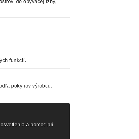
strov, do obývacej izby,
ch funkcií.
odľa pokynov výrobcu.
osvetlenia a pomoc pri