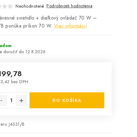
Podrobnosti hodnotenia
Neohodnotené
vesné svietidlo + diaľkový ovládač 70 W –
/B ponúka príkon 70 W.
Viac informácií
ladom
12.8.2026
199,78
62,42 bez DPH
notková cena:
DO KOŠÍKA
aru:
J4331/B