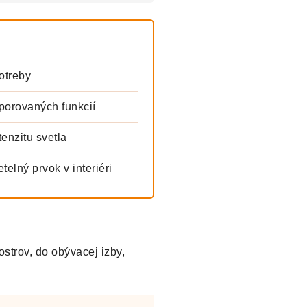
otreby
orovaných funkcií
enzitu svetla
elný prvok v interiéri
strov, do obývacej izby,