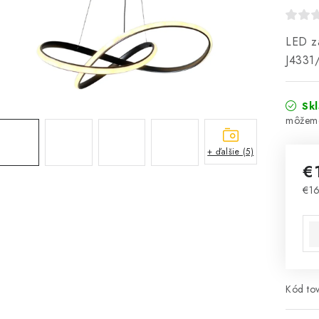
LED zá
J4331
Sk
+ ďalšie (5)
€
€1
Jed
Kód tov