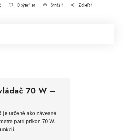
č
Opýtať sa
Strážiť
Zdieľať
ovládač 70 W –
B je určené ako závesné
metre patrí príkon 70 W.
unkcií.