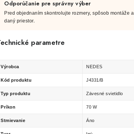
Odporúčanie pre správny výber
Pred objednaním skontrolujte rozmery, spôsob montáže a 
daný priestor.
Technické parametre
Výrobca
NEDES
Kód produktu
J4331/B
Typ produktu
Závesné svietidlo
Príkon
70 W
Stmievanie
Áno
Tvar
Iný