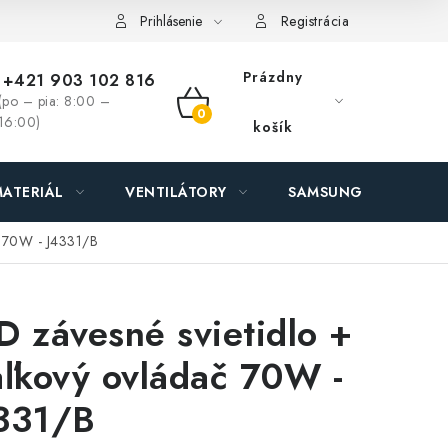
ás - MEGALED & JANTON Zákamenné
Zľavy pre profíkov
Hod
Prihlásenie
Registrácia
Prázdny
+421 903 102 816
(po – pia: 8:00 –
NÁKUPNÝ
16:00)
košík
KOŠÍK
ATERIÁL
VENTILÁTORY
SAMSUNG SVIETIDLÁ
č 70W - J4331/B
D závesné svietidlo +
aľkový ovládač 70W -
331/B