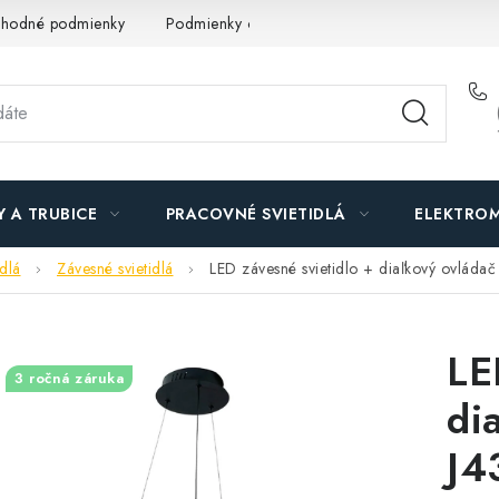
hodné podmienky
Podmienky ochrany osobných údajov
O n
Y A TRUBICE
PRACOVNÉ SVIETIDLÁ
ELEKTROM
idlá
Závesné svietidlá
LED závesné svietidlo + diaľkový ovláda
LE
3 ročná záruka
di
J4