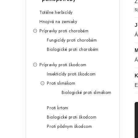
Z
s
Totálne herbicídy
Hnojivá na zemiaky
J
Prípravky proti chorobám
Á
Fungicídy proti chorobám
Biologické proti chorobám
M
Á
Prípravky proti škodcom
Insekticídy proti škodcom
K
Proti slimákom
E
Biologické proti slimákom
Proti krtom
Biologické proti škodcom
Proti pôdnym škodcom