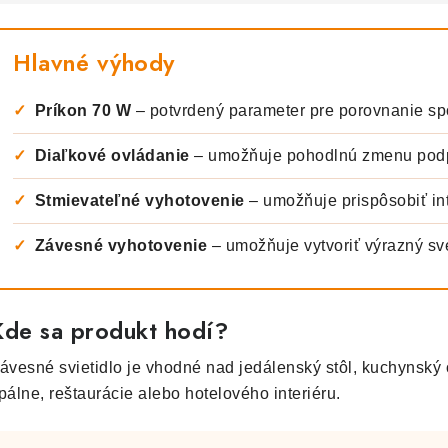
Hlavné výhody
✓
Príkon 70 W
– potvrdený parameter pre porovnanie sp
✓
Diaľkové ovládanie
– umožňuje pohodlnú zmenu podp
✓
Stmievateľné vyhotovenie
– umožňuje prispôsobiť int
✓
Závesné vyhotovenie
– umožňuje vytvoriť výrazný svet
Kde sa produkt hodí?
ávesné svietidlo je vhodné nad jedálenský stôl, kuchynský o
pálne, reštaurácie alebo hotelového interiéru.