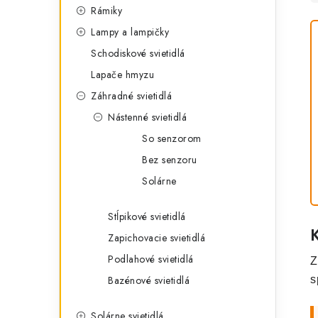
Rámiky
Lampy a lampičky
Schodiskové svietidlá
Lapače hmyzu
Záhradné svietidlá
Nástenné svietidlá
So senzorom
Bez senzoru
Solárne
Stĺpikové svietidlá
Zapichovacie svietidlá
Podlahové svietidlá
Z
Bazénové svietidlá
s
Solárne svietidlá