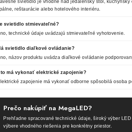
ávesné svietidlo je vhodné nad jedálenský stôl, kuchynský o
pálne, reštaurácie alebo hotelového interiéru.
e svietidlo stmievateľné?
no, technické údaje uvádzajú stmievateľné vyhotovenie.
á svietidlo diaľkové ovládanie?
no, názov produktu uvádza diaľkové ovládanie podporovaný
to má vykonať elektrické zapojenie?
lektrické zapojenie má vykonať odborne spôsobilá osoba p
Prečo nakúpiť na MegaLED?
Prehľadne spracované technické údaje, široký výber LED 
výbere vhodného riešenia pre konkrétny priestor.