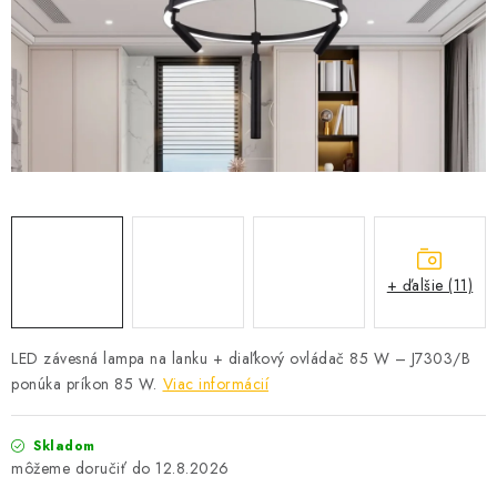
SOLÁRNE SYSTÉMY
SEZÓNNE VÝPREDAJE POĽNOPOTREBY
DOM A ZÁHRADA
OBCHODNÉ PODMIENKY
KONTAKTY
+ ďalšie (11)
O NÁS - MEGALED & JANTON ZÁKAMENNÉ
Reklamácie a formulár na odstúpenie od zmluvy
LED závesná lampa na lanku + diaľkový ovládač 85 W – J7303/B
ponúka príkon 85 W.
Viac informácií
Obchodné podmienky
Podmienky ochrany osobných údajov
O nás - MEGALED & JANTON Zákamenné
Skladom
Zľavy pre profíkov
Hodnotenie obchodu
Moja objednávka
12.8.2026