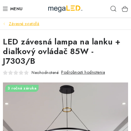
Prejsť
Hľad
na
obsah
Závesné svietidlá
PRIEMYSEL
LED závesná lampa na lanku +
SVIETIDLÁ
diaľkový ovládač 85W -
ŽIAROVKY A TRUBICE
J7303/B
PRACOVNÉ SVIETIDLÁ
Podrobnosti hodnotenia
Neohodnotené
ELEKTROMATERIÁL
3 ročná záruka
VENTILÁTORY
SAMSUNG SVIETIDLÁ