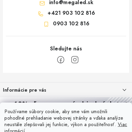
info
@
megaled.sk
+421 903 102 816
0903 102 816
Z
á
Informácie pre vás
p
ä
Reklamácie a formulár na odstúpenie od zmluvy
10% zľava
na prvú objednávku
Prijímame online platby
t
Používame súbory cookie, aby sme vám umožnili
Obchodné podmienky
Prihláste sa a
získajte
zľavu aj praktické tipy,
vďaka ktorým
i
pohodlné prehliadanie webovej stránky a vďaka analýze
budete svietiť lepšie a platiť menej.
Blog
e
Podmienky ochrany osobných údajov
neustále zlepšovali jej funkcie, výkon a použiteľnosť.
Viac
informácií
PIR vs. mikrovlnný senzor: ktorý je lepší a kedy ho použiť? +