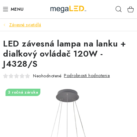
Prejsť
Hľad
na
obsah
Závesné svietidlá
PRIEMYSEL
LED závesná lampa na lanku +
SVIETIDLÁ
diaľkový ovládač 120W -
ŽIAROVKY A TRUBICE
J4328/S
PRACOVNÉ SVIETIDLÁ
Podrobnosti hodnotenia
Neohodnotené
ELEKTROMATERIÁL
3 ročná záruka
VENTILÁTORY
SAMSUNG SVIETIDLÁ