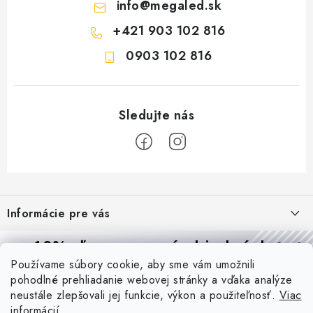
info
@
megaled.sk
+421 903 102 816
0903 102 816
Z
á
Informácie pre vás
p
ä
Reklamácie a formulár na odstúpenie od zmluvy
10% zľava
na prvú objednávku
Prijímame online platby
t
Používame súbory cookie, aby sme vám umožnili
Obchodné podmienky
Prihláste sa a
získajte
zľavu aj praktické tipy,
vďaka ktorým
i
pohodlné prehliadanie webovej stránky a vďaka analýze
budete svietiť lepšie a platiť menej.
Blog
e
Podmienky ochrany osobných údajov
neustále zlepšovali jej funkcie, výkon a použiteľnosť.
Viac
informácií
PIR vs. mikrovlnný senzor: ktorý je lepší a kedy ho použiť? +