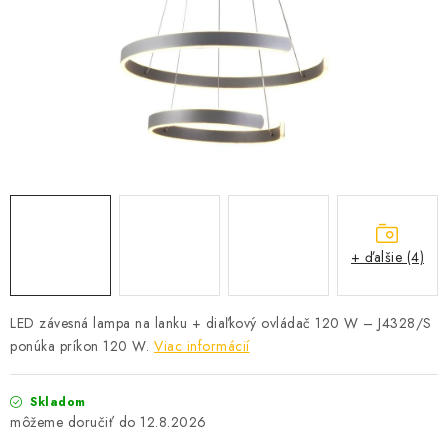
SOLÁRNE SYSTÉMY
SEZÓNNE VÝPREDAJE POĽNOPOTREBY
DOM A ZÁHRADA
OBCHODNÉ PODMIENKY
KONTAKTY
+ ďalšie (4)
O NÁS - MEGALED & JANTON ZÁKAMENNÉ
Reklamácie a formulár na odstúpenie od zmluvy
LED závesná lampa na lanku + diaľkový ovládač 120 W – J4328/S
ponúka príkon 120 W.
Viac informácií
Obchodné podmienky
Podmienky ochrany osobných údajov
O nás - MEGALED & JANTON Zákamenné
Skladom
Zľavy pre profíkov
Hodnotenie obchodu
Moja objednávka
12.8.2026