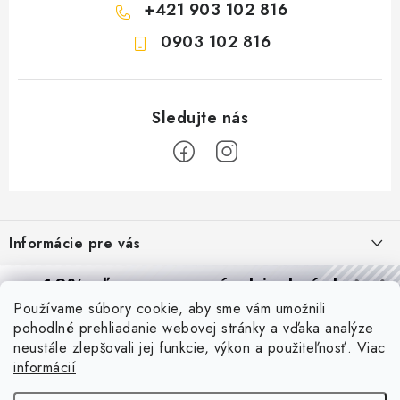
+421 903 102 816
0903 102 816
Z
á
Informácie pre vás
p
ä
Reklamácie a formulár na odstúpenie od zmluvy
10% zľava
na prvú objednávku
Prijímame online platby
t
Používame súbory cookie, aby sme vám umožnili
Obchodné podmienky
Prihláste sa a
získajte
zľavu aj praktické tipy,
vďaka ktorým
i
pohodlné prehliadanie webovej stránky a vďaka analýze
budete svietiť lepšie a platiť menej.
Blog
e
Podmienky ochrany osobných údajov
neustále zlepšovali jej funkcie, výkon a použiteľnosť.
Viac
informácií
PIR vs. mikrovlnný senzor: ktorý je lepší a kedy ho použiť? +
O nás - MEGALED & JANTON Zákamenné
Vernostný program PROfi zľava
vysvetlenie daylight senzoru