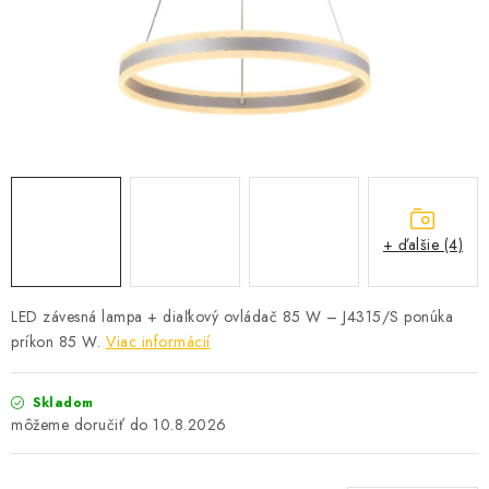
SOLÁRNE SYSTÉMY
SEZÓNNE VÝPREDAJE POĽNOPOTREBY
DOM A ZÁHRADA
OBCHODNÉ PODMIENKY
KONTAKTY
+ ďalšie (4)
O NÁS - MEGALED & JANTON ZÁKAMENNÉ
LED závesná lampa + diaľkový ovládač 85 W – J4315/S ponúka
príkon 85 W.
Viac informácií
Reklamácie a formulár na odstúpenie od zmluvy
Obchodné podmienky
Podmienky ochrany osobných údajov
Skladom
O nás - MEGALED & JANTON Zákamenné
10.8.2026
Zľavy pre profíkov
Hodnotenie obchodu
Moja objednávka