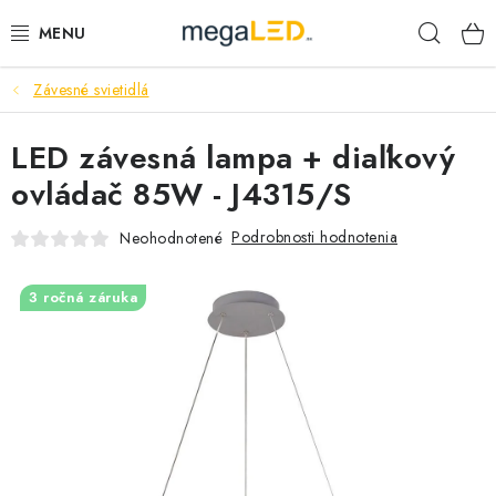
Prejsť
Hľad
na
obsah
Závesné svietidlá
PRIEMYSEL
LED závesná lampa + diaľkový
SVIETIDLÁ
ovládač 85W - J4315/S
ŽIAROVKY A TRUBICE
Podrobnosti hodnotenia
Neohodnotené
PRACOVNÉ SVIETIDLÁ
3 ročná záruka
ELEKTROMATERIÁL
VENTILÁTORY
SAMSUNG SVIETIDLÁ