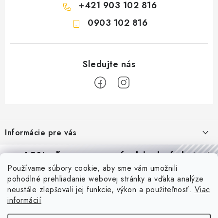
+421 903 102 816
0903 102 816
Z
á
Informácie pre vás
p
ä
Reklamácie a formulár na odstúpenie od zmluvy
10% zľava
na prvú objednávku
Prijímame online platby
t
Používame súbory cookie, aby sme vám umožnili
Obchodné podmienky
Prihláste sa a
získajte
zľavu aj praktické tipy,
vďaka ktorým
i
pohodlné prehliadanie webovej stránky a vďaka analýze
budete svietiť lepšie a platiť menej.
Blog
e
Podmienky ochrany osobných údajov
neustále zlepšovali jej funkcie, výkon a použiteľnosť.
Viac
informácií
PIR vs. mikrovlnný senzor: ktorý je lepší a kedy ho použiť? +
O nás - MEGALED & JANTON Zákamenné
Vernostný program PROfi zľava
vysvetlenie daylight senzoru