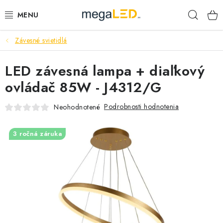
Prejsť
Hľad
na
obsah
Závesné svietidlá
PRIEMYSEL
LED závesná lampa + diaľkový
SVIETIDLÁ
ovládač 85W - J4312/G
ŽIAROVKY A TRUBICE
Podrobnosti hodnotenia
Neohodnotené
PRACOVNÉ SVIETIDLÁ
3 ročná záruka
ELEKTROMATERIÁL
VENTILÁTORY
SAMSUNG SVIETIDLÁ