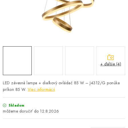
SOLÁRNE SYSTÉMY
SEZÓNNE VÝPREDAJE POĽNOPOTREBY
DOM A ZÁHRADA
OBCHODNÉ PODMIENKY
KONTAKTY
+ ďalšie (4)
O NÁS - MEGALED & JANTON ZÁKAMENNÉ
LED závesná lampa + diaľkový ovládač 85 W – J4312/G ponúka
príkon 85 W.
Viac informácií
Reklamácie a formulár na odstúpenie od zmluvy
Obchodné podmienky
Podmienky ochrany osobných údajov
Skladom
O nás - MEGALED & JANTON Zákamenné
12.8.2026
Zľavy pre profíkov
Hodnotenie obchodu
Moja objednávka