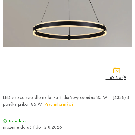
SOLÁRNE SYSTÉMY
SEZÓNNE VÝPREDAJE POĽNOPOTREBY
DOM A ZÁHRADA
OBCHODNÉ PODMIENKY
KONTAKTY
+ ďalšie (9)
O NÁS - MEGALED & JANTON ZÁKAMENNÉ
Reklamácie a formulár na odstúpenie od zmluvy
LED visiace svietidlo na lanku + diaľkový ovládač 85 W – J4338/B
ponúka príkon 85 W.
Viac informácií
Obchodné podmienky
Podmienky ochrany osobných údajov
O nás - MEGALED & JANTON Zákamenné
Skladom
Zľavy pre profíkov
Hodnotenie obchodu
Moja objednávka
12.8.2026