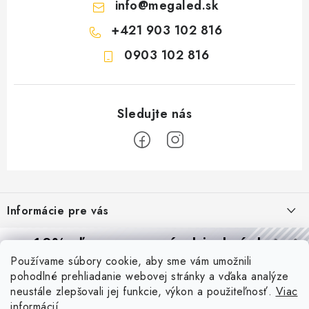
info
@
megaled.sk
+421 903 102 816
0903 102 816
Z
á
Informácie pre vás
p
ä
Reklamácie a formulár na odstúpenie od zmluvy
10% zľava
na prvú objednávku
Prijímame online platby
t
Používame súbory cookie, aby sme vám umožnili
Obchodné podmienky
Prihláste sa a
získajte
zľavu aj praktické tipy,
vďaka ktorým
i
pohodlné prehliadanie webovej stránky a vďaka analýze
budete svietiť lepšie a platiť menej.
Blog
e
Podmienky ochrany osobných údajov
neustále zlepšovali jej funkcie, výkon a použiteľnosť.
Viac
informácií
PIR vs. mikrovlnný senzor: ktorý je lepší a kedy ho použiť? +