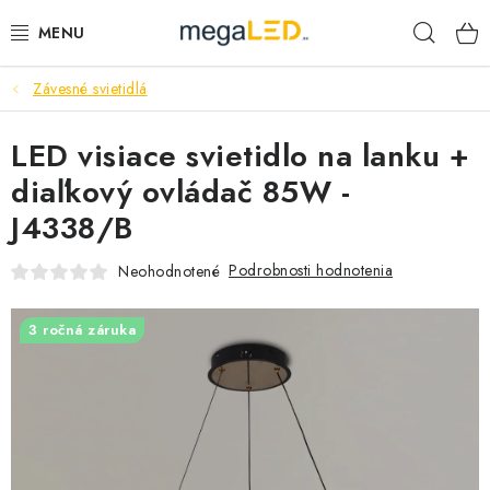
Prejsť
Hľad
na
obsah
Závesné svietidlá
PRIEMYSEL
LED visiace svietidlo na lanku +
SVIETIDLÁ
diaľkový ovládač 85W -
ŽIAROVKY A TRUBICE
J4338/B
PRACOVNÉ SVIETIDLÁ
Podrobnosti hodnotenia
Neohodnotené
ELEKTROMATERIÁL
3 ročná záruka
VENTILÁTORY
SAMSUNG SVIETIDLÁ