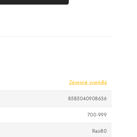
Závesné svietidlá
8585040908636
700-999
Ra≥80