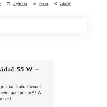
č
Opýtať sa
Strážiť
Zdieľať
vládač 55 W –
W je určené ako závesné
metre patrí príkon 55 W.
unkcií.