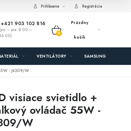
ás - MEGALED & JANTON Zákamenné
Zľavy pre profíkov
Hod
Prihlásenie
Registrácia
Prázdny
+421 903 102 816
(po – pia: 8:00 –
NÁKUPNÝ
16:00)
košík
KOŠÍK
ATERIÁL
VENTILÁTORY
SAMSUNG SVIETIDLÁ
č 55W - J4309/W
D visiace svietidlo +
aľkový ovládač 55W -
309/W