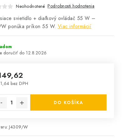
Podrobnosti hodnotenia
Neohodnotené
siace svietidlo + diaľkový ovládač 55 W –
/W ponúka príkon 55 W.
Viac informácií
ladom
12.8.2026
149,62
1,64 bez DPH
notková cena:
DO KOŠÍKA
aru:
J4309/W