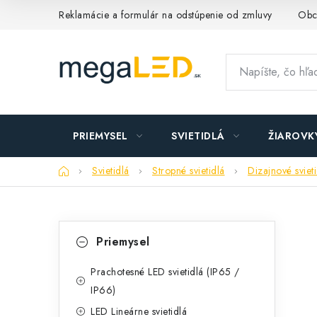
Prejsť
Reklamácie a formulár na odstúpenie od zmluvy
Obc
na
obsah
PRIEMYSEL
SVIETIDLÁ
ŽIAROVK
Domov
Svietidlá
Stropné svietidlá
Dizajnové sviet
B
K
Preskočiť
Priemysel
kategórie
a
o
t
Prachotesné LED svietidlá (IP65 /
č
IP66)
e
n
LED Lineárne svietidlá