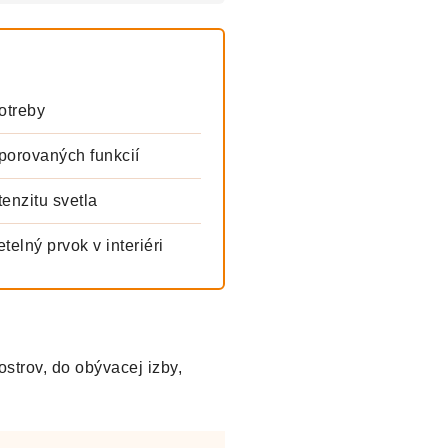
otreby
orovaných funkcií
enzitu svetla
elný prvok v interiéri
strov, do obývacej izby,