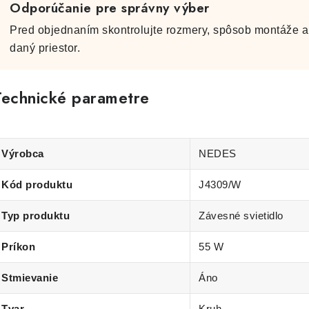
Odporúčanie pre správny výber
Pred objednaním skontrolujte rozmery, spôsob montáže a 
daný priestor.
Technické parametre
Výrobca
NEDES
Kód produktu
J4309/W
Typ produktu
Závesné svietidlo
Príkon
55 W
Stmievanie
Áno
Tvar
Kruh