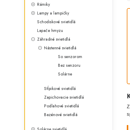
Rámiky
Lampy a lampičky
Schodiskové svietidlá
Lapače hmyzu
Záhradné svietidlá
Nástenné svietidlá
So senzorom
Bez senzoru
Solárne
Stĺpikové svietidlá
Zapichovacie svietidlá
Podlahové svietidlá
Z
Bazénové svietidlá
s
Solárne svietidlá