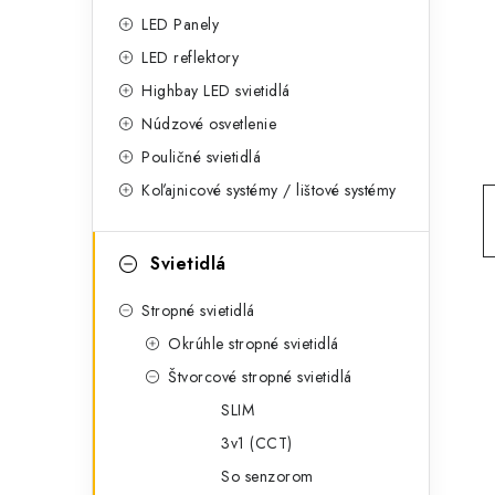
g
ý
LED Panely
ó
LED reflektory
p
r
Highbay LED svietidlá
a
i
Núdzové osvetlenie
e
n
Pouličné svietidlá
Koľajnicové systémy / lištové systémy
e
l
Svietidlá
Stropné svietidlá
Okrúhle stropné svietidlá
Štvorcové stropné svietidlá
SLIM
3v1 (CCT)
So senzorom