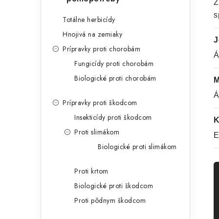
Z
s
Totálne herbicídy
Hnojivá na zemiaky
J
Prípravky proti chorobám
Á
Fungicídy proti chorobám
Biologické proti chorobám
M
Á
Prípravky proti škodcom
Insekticídy proti škodcom
K
Proti slimákom
E
Biologické proti slimákom
Proti krtom
Biologické proti škodcom
Proti pôdnym škodcom