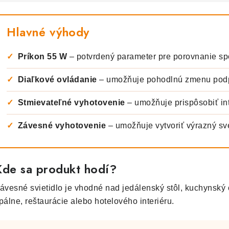
Hlavné výhody
✓
Príkon 55 W
– potvrdený parameter pre porovnanie sp
✓
Diaľkové ovládanie
– umožňuje pohodlnú zmenu podp
✓
Stmievateľné vyhotovenie
– umožňuje prispôsobiť int
✓
Závesné vyhotovenie
– umožňuje vytvoriť výrazný svet
Kde sa produkt hodí?
ávesné svietidlo je vhodné nad jedálenský stôl, kuchynský o
pálne, reštaurácie alebo hotelového interiéru.