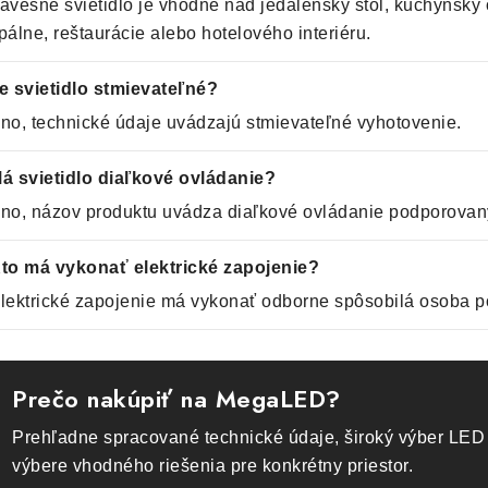
ávesné svietidlo je vhodné nad jedálenský stôl, kuchynský o
pálne, reštaurácie alebo hotelového interiéru.
e svietidlo stmievateľné?
no, technické údaje uvádzajú stmievateľné vyhotovenie.
á svietidlo diaľkové ovládanie?
no, názov produktu uvádza diaľkové ovládanie podporovaný
to má vykonať elektrické zapojenie?
lektrické zapojenie má vykonať odborne spôsobilá osoba p
Prečo nakúpiť na MegaLED?
Prehľadne spracované technické údaje, široký výber LED 
výbere vhodného riešenia pre konkrétny priestor.