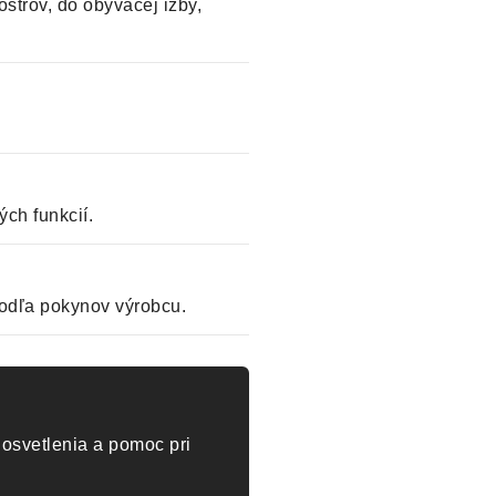
strov, do obývacej izby,
ch funkcií.
odľa pokynov výrobcu.
osvetlenia a pomoc pri