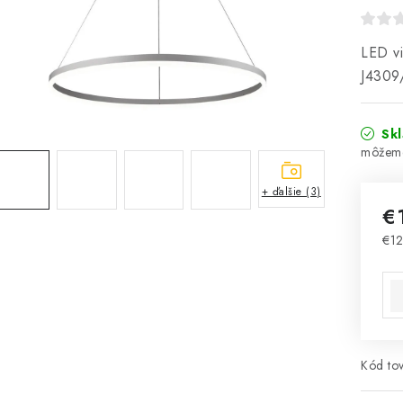
LED vi
J4309
Sk
+ ďalšie (3)
€
€12
Jed
Kód tov